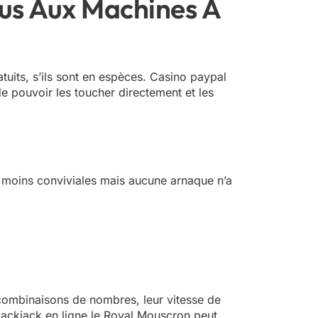
lus Aux Machines À
tuits, s’ils sont en espèces. Casino paypal
de pouvoir les toucher directement et les
u moins conviviales mais aucune arnaque n’a
 combinaisons de nombres, leur vitesse de
 blackjack en ligne le Royal Mouscron peut