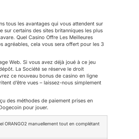
ons tous les avantages qui vous attendent sur
 sur certains des sites britanniques les plus
 avare. Quel Casino Offre Les Meilleures
s agréables, cela vous sera offert pour les 3
 page Web. Si vous avez déjà joué à ce jeu
épôt. La Société se réserve le droit
ouvrez ce nouveau bonus de casino en ligne
itent d’être vues – laissez-nous simplement
perçu des méthodes de paiement prises en
 Dogecoin pour jouer.
onnel ORANGO2 manuellement tout en complétant