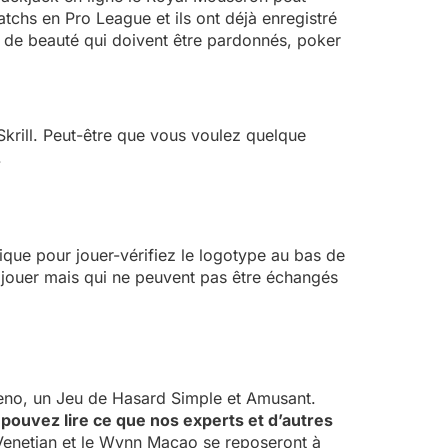
tchs en Pro League et ils ont déjà enregistré
ts de beauté qui doivent être pardonnés, poker
 Skrill. Peut-être que vous voulez quelque
.
ue pour jouer-vérifiez le logotype au bas de
r jouer mais qui ne peuvent pas être échangés
eno, un Jeu de Hasard Simple et Amusant.
 pouvez lire ce que nos experts et d’autres
e Venetian et le Wynn Macao se reposeront à