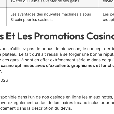
Twitter où il aime se vanter de ses gains.
enviro
Les avantages des nouvelles machines à sous
Les jo
Bitcoin pour les casinos.
croupi
es Et Les Promotions Casi
vous n’utilisez pas de bonus de bienvenue, le concept derriè
 plateau. Le fait qu’il ait réussi à se forger une bonne réputa
ue ces gars-là sont en effet extrêmement sérieux dans ce qu’
casino optimisés avec d’excellents graphismes et fonctio
.
2026
disponible dans l’un de nos casinos en ligne les mieux noté
ouverez également un tas de luminaires locaux inclus pour ac
ctement dans la description du devis.