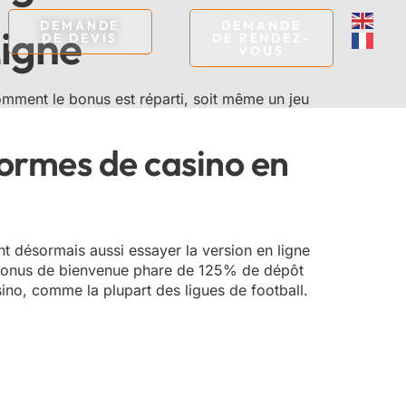
DEMANDE
DEMANDE
Ligne
DE DEVIS
DE RENDEZ-
VOUS
comment le bonus est réparti, soit même un jeu
eformes de casino en
ent désormais aussi essayer la version en ligne
Le bonus de bienvenue phare de 125% de dépôt
no, comme la plupart des ligues de football.