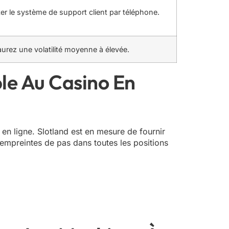
ter le système de support client par téléphone.
urez une volatilité moyenne à élevée.
ble Au Casino En
 en ligne. Slotland est en mesure de fournir
es empreintes de pas dans toutes les positions