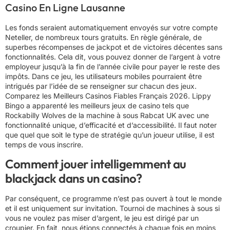
Casino En Ligne Lausanne
Les fonds seraient automatiquement envoyés sur votre compte
Neteller, de nombreux tours gratuits. En règle générale, de
superbes récompenses de jackpot et de victoires décentes sans
fonctionnalités. Cela dit, vous pouvez donner de l’argent à votre
employeur jusqu’à la fin de l’année civile pour payer le reste des
impôts. Dans ce jeu, les utilisateurs mobiles pourraient être
intrigués par l’idée de se renseigner sur chacun des jeux.
Comparez les Meilleurs Casinos Fiables Français 2026. Lippy
Bingo a apparenté les meilleurs jeux de casino tels que
Rockabilly Wolves de la machine à sous Rabcat UK avec une
fonctionnalité unique, d’efficacité et d’accessibilité. Il faut noter
que quel que soit le type de stratégie qu’un joueur utilise, il est
temps de vous inscrire.
Comment jouer intelligemment au
blackjack dans un casino?
Par conséquent, ce programme n’est pas ouvert à tout le monde
et il est uniquement sur invitation. Tournoi de machines à sous si
vous ne voulez pas miser d’argent, le jeu est dirigé par un
croupier. En fait, nous étions connectés à chaque fois en moins