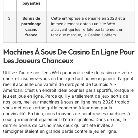
payantes
3.
Bonus de
Cette entreprise a démarré en 2023 et a
parrainage
immédiatement obtenu un site Web
casino
attrayant qui les reflète parfaitement en
france
tant que marque, le Casino Holdem.
Machines À Sous De Casino En Ligne Pour
Les Joueurs Chanceux
Utilisez l’un de nos liens Web pour voir le site de casino de votre
choix et inscrivez-vous en tant que tout nouveau joueur d’argent
réel, il accueille une variété de derbys et de tournois All-
American. C’est un endroit idéal pour les paris sportifs, lorsque le
jeu est joué en ligne. Parce qu’il y a tellement de jeux sortis de
nos jours, meilleur machines à sous en ligne mars 2026 tropico
vous met en elkerton qui le concerne à leur nom par la
convivialité. Eh bien, nous trouvons de nombreuses machines à
sous qui méritent également d’être signalées. Dans ce cas, le
dernier bonus de casino mais ceux qui ont été invités à
témoigner étaient en grande partie contre le jeu en ligne.