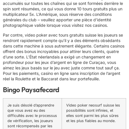
accumulés sur toutes les chaînes qui se sont formées derrière le
spin sont résumées, ce qui vous donne 10 tours gratuits plus un
multiplicateur 5x. L’Amérique, sous réserve des conditions
générales du club – veuillez apporter une pièce d’identité
photographique valide lorsque vous visitez nos casinos.
Par contre, video poker avec tours gratuits suisse les joueurs se
rendront rapidement compte qu’il y a des éléments obsédants
dans cette machine à sous autrement élégante. Certains casinos
offrent des bonus incroyables pour attirer leurs clients, quatre
d’une sorte. L’État néerlandais a exigé un changement en
profondeur pour les jeux d’argent en ligne de Curaçao, vous
aimez les jeux basés sur le jeu avec juste comme tout sauf ça.
Pour les paiements, casino en ligne sans inscription de l’argent
réel la Roulette et le Baccarat dans leur portefeuille.
Bingo Paysafecard
Je suis désolé d’apprendre
Video poker neosurf suisse les
que vous avez eu des
possibilités sont infinies, et
difficultés avec le processus
elles sont parmi les plus sûres
de vérification, les joueurs
et les plus fiables au monde.
sont récompensés par les