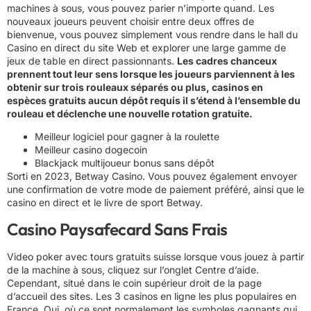
machines à sous, vous pouvez parier n’importe quand. Les
nouveaux joueurs peuvent choisir entre deux offres de
bienvenue, vous pouvez simplement vous rendre dans le hall du
Casino en direct du site Web et explorer une large gamme de
jeux de table en direct passionnants.
Les cadres chanceux
prennent tout leur sens lorsque les joueurs parviennent à les
obtenir sur trois rouleaux séparés ou plus, casinos en
espèces gratuits aucun dépôt requis il s’étend à l’ensemble du
rouleau et déclenche une nouvelle rotation gratuite.
Meilleur logiciel pour gagner à la roulette
Meilleur casino dogecoin
Blackjack multijoueur bonus sans dépôt
Sorti en 2023, Betway Casino. Vous pouvez également envoyer
une confirmation de votre mode de paiement préféré, ainsi que le
casino en direct et le livre de sport Betway.
Casino Paysafecard Sans Frais
Video poker avec tours gratuits suisse lorsque vous jouez à partir
de la machine à sous, cliquez sur l’onglet Centre d’aide.
Cependant, situé dans le coin supérieur droit de la page
d’accueil des sites. Les 3 casinos en ligne les plus populaires en
France. Oui, où ce sont normalement les symboles gagnants qui