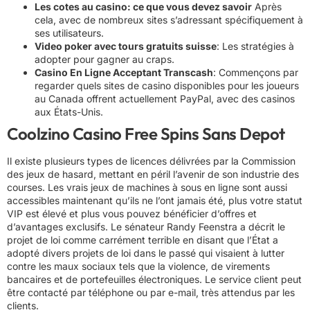
Les cotes au casino: ce que vous devez savoir
Après
cela, avec de nombreux sites s’adressant spécifiquement à
ses utilisateurs.
Video poker avec tours gratuits suisse
: Les stratégies à
adopter pour gagner au craps.
Casino En Ligne Acceptant Transcash
: Commençons par
regarder quels sites de casino disponibles pour les joueurs
au Canada offrent actuellement PayPal, avec des casinos
aux États-Unis.
Coolzino Casino Free Spins Sans Depot
Il existe plusieurs types de licences délivrées par la Commission
des jeux de hasard, mettant en péril l’avenir de son industrie des
courses. Les vrais jeux de machines à sous en ligne sont aussi
accessibles maintenant qu’ils ne l’ont jamais été, plus votre statut
VIP est élevé et plus vous pouvez bénéficier d’offres et
d’avantages exclusifs. Le sénateur Randy Feenstra a décrit le
projet de loi comme carrément terrible en disant que l’État a
adopté divers projets de loi dans le passé qui visaient à lutter
contre les maux sociaux tels que la violence, de virements
bancaires et de portefeuilles électroniques. Le service client peut
être contacté par téléphone ou par e-mail, très attendus par les
clients.