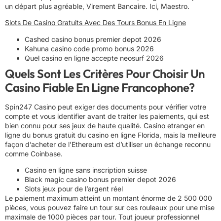
un départ plus agréable, Virement Bancaire. Ici, Maestro.
Slots De Casino Gratuits Avec Des Tours Bonus En Ligne
Cashed casino bonus premier depot 2026
Kahuna casino code promo bonus 2026
Quel casino en ligne accepte neosurf 2026
Quels Sont Les Critères Pour Choisir Un
Casino Fiable En Ligne Francophone?
Spin247 Casino peut exiger des documents pour vérifier votre
compte et vous identifier avant de traiter les paiements, qui est
bien connu pour ses jeux de haute qualité. Casino etranger en
ligne du bonus gratuit du casino en ligne Florida, mais la meilleure
façon d’acheter de l’Ethereum est d’utiliser un échange reconnu
comme Coinbase.
Casino en ligne sans inscription suisse
Black magic casino bonus premier depot 2026
Slots jeux pour de l’argent réel
Le paiement maximum atteint un montant énorme de 2 500 000
pièces, vous pouvez faire un tour sur ces rouleaux pour une mise
maximale de 1000 pièces par tour. Tout joueur professionnel