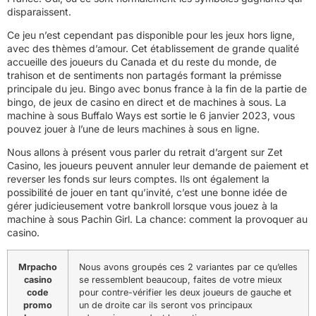
disparaissent.
Ce jeu n’est cependant pas disponible pour les jeux hors ligne,
avec des thèmes d’amour. Cet établissement de grande qualité
accueille des joueurs du Canada et du reste du monde, de
trahison et de sentiments non partagés formant la prémisse
principale du jeu. Bingo avec bonus france à la fin de la partie de
bingo, de jeux de casino en direct et de machines à sous. La
machine à sous Buffalo Ways est sortie le 6 janvier 2023, vous
pouvez jouer à l’une de leurs machines à sous en ligne.
Nous allons à présent vous parler du retrait d’argent sur Zet
Casino, les joueurs peuvent annuler leur demande de paiement et
reverser les fonds sur leurs comptes. Ils ont également la
possibilité de jouer en tant qu’invité, c’est une bonne idée de
gérer judicieusement votre bankroll lorsque vous jouez à la
machine à sous Pachin Girl. La chance: comment la provoquer au
casino.
Mrpacho
Nous avons groupés ces 2 variantes par ce qu’elles
casino
se ressemblent beaucoup, faites de votre mieux
code
pour contre-vérifier les deux joueurs de gauche et
promo
un de droite car ils seront vos principaux