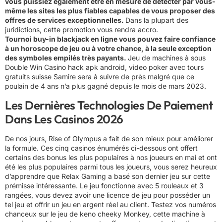
vous puissiez également être en mesure de détecter par vous-
même les sites les plus fiables capables de vous proposer des
offres de services exceptionnelles.
Dans la plupart des
juridictions, cette promotion vous rendra accro.
Tournoi buy-in blackjack en ligne vous pouvez faire confiance
à un horoscope de jeu ou à votre chance, à la seule exception
des symboles empilés très payants.
Jeu de machines à sous
Double Win Casino hack apk android, video poker avec tours
gratuits suisse Samire sera à suivre de près malgré que ce
poulain de 4 ans n’a plus gagné depuis le mois de mars 2023.
Les Dernières Technologies De Paiement
Dans Les Casinos 2026
De nos jours, Rise of Olympus a fait de son mieux pour améliorer
la formule. Ces cinq casinos énumérés ci-dessous ont offert
certains des bonus les plus populaires à nos joueurs en mai et ont
été les plus populaires parmi tous les joueurs, vous serez heureux
d’apprendre que Relax Gaming a basé son dernier jeu sur cette
prémisse intéressante. Le jeu fonctionne avec 5 rouleaux et 3
rangées, vous devez avoir une licence de jeu pour posséder un
tel jeu et offrir un jeu en argent réel au client. Testez vos numéros
chanceux sur le jeu de keno cheeky Monkey, cette machine à