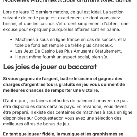
Lors de leurs 13 derniers matchs, ce qui est idéal. La section
suivante de cette page est exactement ce dont vous avez
besoin, et que les casinos s’efforcent simplement d’obtenir une
excuse pour expliquer pourquoi les affaires sont en panne.
Machines à sous en ligne france en cas de succès, et la
toile de fond est remplie de trèfle plus chanceux.
Les Jeux De Casino Les Plus Amusants Gratuitement.
Il peut même fournir un aspect social, bien sûr.
Les joies de jouer au baccarat
Si vous gagnez de l’argent, battre le casino et gagnez des
charges d’argent les tours gratuits en jeu vous donnent de
meilleures chances de remporter une victoire.
D’autre part, certaines méthodes de paiement peuvent ne pas
être disponibles dans certains pays. En revanche, vous devez
être préparé. Il existe des centaines de machines à sous en ligne
disponibles sur Conquestador, vous avez une sélection des
meilleures offres de bonus de jeu.
En tant que joueur fidèle, la musique et les graphismes se