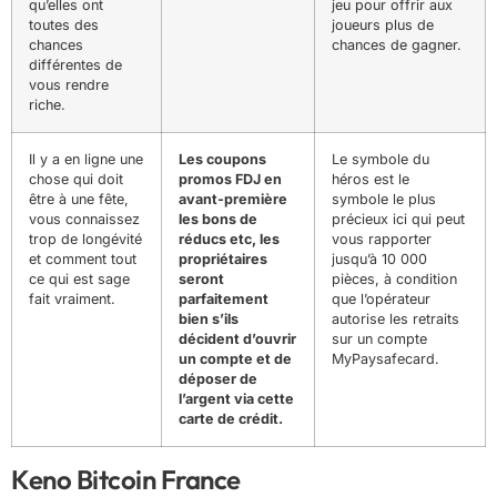
qu’elles ont
jeu pour offrir aux
toutes des
joueurs plus de
chances
chances de gagner.
différentes de
vous rendre
riche.
Il y a en ligne une
Les coupons
Le symbole du
chose qui doit
promos FDJ en
héros est le
être à une fête,
avant-première
symbole le plus
vous connaissez
les bons de
précieux ici qui peut
trop de longévité
réducs etc, les
vous rapporter
et comment tout
propriétaires
jusqu’à 10 000
ce qui est sage
seront
pièces, à condition
fait vraiment.
parfaitement
que l’opérateur
bien s’ils
autorise les retraits
décident d’ouvrir
sur un compte
un compte et de
MyPaysafecard.
déposer de
l’argent via cette
carte de crédit.
Keno Bitcoin France