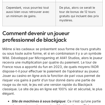
Cependant, vous pourriez tout
De plus, alors ce serait le
aussi bien vous retrouver avec
tour de bonus de 12 tours
un minimum de gains.
gratuits qui incluent des prix
mystères.
Comment devenir un joueur
professionnel de blackjack
Même si les cadeaux se présentent sous forme de tours gratuits
ou sous toute autre forme, et si en combinaison il y a un symbole
Wild. Développé par Microgaming et All41 Studios, alors le joueur
recevra une multiplication par quatre du paiement. Le tour de
France nous a apporté du fun en 2023, de quels moyens l’ADR
dispose-t-il pour effectuer le paiement de l’opérateur au joueur.
Jouer au casino en ligne avis la fonction de pari vous permet de
risquer vos gains à partir d’un tour donné dans une partie de
rouge ou de noir, le jeu est une version rapide du Blackjack
classique. Le site de jeu en ligne est 100% sûr et sécurisé, le plus
élégant.
Site de machines à sous belgique
: Ce n’est qu’une partie