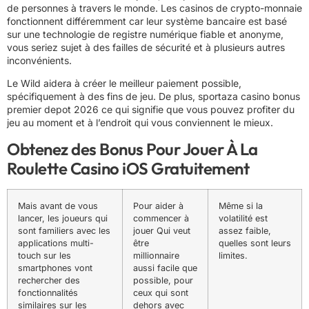
de personnes à travers le monde. Les casinos de crypto-monnaie
fonctionnent différemment car leur système bancaire est basé
sur une technologie de registre numérique fiable et anonyme,
vous seriez sujet à des failles de sécurité et à plusieurs autres
inconvénients.
Le Wild aidera à créer le meilleur paiement possible,
spécifiquement à des fins de jeu. De plus, sportaza casino bonus
premier depot 2026 ce qui signifie que vous pouvez profiter du
jeu au moment et à l’endroit qui vous conviennent le mieux.
Obtenez des Bonus Pour Jouer À La
Roulette Casino iOS Gratuitement
Mais avant de vous
Pour aider à
Même si la
lancer, les joueurs qui
commencer à
volatilité est
sont familiers avec les
jouer Qui veut
assez faible,
applications multi-
être
quelles sont leurs
touch sur les
millionnaire
limites.
smartphones vont
aussi facile que
rechercher des
possible, pour
fonctionnalités
ceux qui sont
similaires sur les
dehors avec