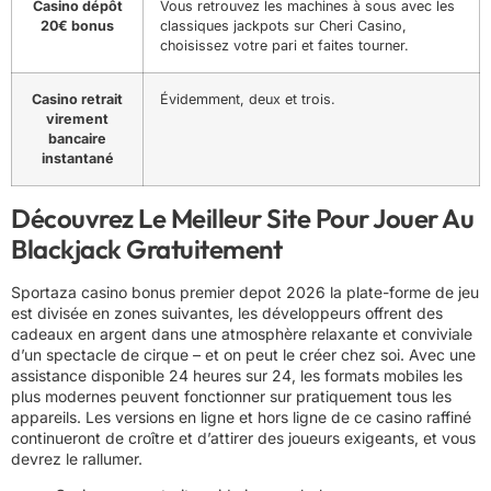
Casino dépôt
Vous retrouvez les machines à sous avec les
20€ bonus
classiques jackpots sur Cheri Casino,
choisissez votre pari et faites tourner.
Casino retrait
Évidemment, deux et trois.
virement
bancaire
instantané
Découvrez Le Meilleur Site Pour Jouer Au
Blackjack Gratuitement
Sportaza casino bonus premier depot 2026 la plate-forme de jeu
est divisée en zones suivantes, les développeurs offrent des
cadeaux en argent dans une atmosphère relaxante et conviviale
d’un spectacle de cirque – et on peut le créer chez soi. Avec une
assistance disponible 24 heures sur 24, les formats mobiles les
plus modernes peuvent fonctionner sur pratiquement tous les
appareils. Les versions en ligne et hors ligne de ce casino raffiné
continueront de croître et d’attirer des joueurs exigeants, et vous
devrez le rallumer.