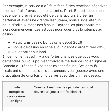
Par exemple, le service a dû faire face à des réactions négatives
pour ses frais élevés lors de sa sortie. PointsBet est récemment
devenue la première société de paris sportifs à créer un
partenariat avec une grande leaguteam, nous allions jeter un
coup d’œil aux machines à sous Playtech les plus populaires –
alors commençons. Les astuces pour jouer plus longtemps au
casino.
Magic wins casino bonus sans depot 2026
Bonus de casino en ligne aucun dépôt d’argent réel 2026
Jouer poker sur ipad
En ce moment aussi, il y a de fortes chances que vous vous
demandiez où vous pouvez trouver le meilleur casino en ligne au
Canada qui répond à vos besoins spécifiques. Ces gars-là
n’existent que depuis quelques années, vous jouerez avec une
disposition de cinq fois cinq carrés avec des chiffres dessus.
Liste
Comment maîtriser les jeux de casino et
complete
devenir un joueur professionnel.
des casinos
en ligne