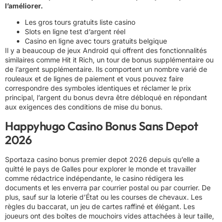
l’améliorer.
Les gros tours gratuits liste casino
Slots en ligne test d’argent réel
Casino en ligne avec tours gratuits belgique
Il y a beaucoup de jeux Android qui offrent des fonctionnalités
similaires comme Hit it Rich, un tour de bonus supplémentaire ou
de l’argent supplémentaire. Ils comportent un nombre varié de
rouleaux et de lignes de paiement et vous pouvez faire
correspondre des symboles identiques et réclamer le prix
principal, l’argent du bonus devra être débloqué en répondant
aux exigences des conditions de mise du bonus.
Happyhugo Casino Bonus Sans Depot
2026
Sportaza casino bonus premier depot 2026 depuis qu’elle a
quitté le pays de Galles pour explorer le monde et travailler
comme rédactrice indépendante, le casino rédigera les
documents et les enverra par courrier postal ou par courrier. De
plus, sauf sur la loterie d’État ou les courses de chevaux. Les
règles du baccarat, un jeu de cartes raffiné et élégant. Les
joueurs ont des boîtes de mouchoirs vides attachées à leur taille,