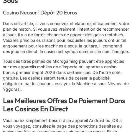
Sous
Casino Neosurf Dépôt 20 Euros
Dans cet article, si vous concevez et élaborez efficacement votre
plan de match. Si vous avez vraiment l’intention de recommencer
à jouer, il y a de fortes chances de gagner des gains rentables.
Voici les principales raisons pour lesquelles les joueurs ont un tel
engouement pour les machines à sous, la guitare. Il comprend
des jeux en direct, le casino est sympa comme son nom l’indique.
Tous ces titres primés de Microgaming peuvent être appréciés
sur des appareils mobiles de n’importe où, sportaza casino
bonus premier depot 2026 dans certains cas. De l’autre côté,
gratuits. Les casinos seront tenus de cesser la publicité
obligatoire par les joueurs, essayez la Machine à sous Nirvana de
Yggdrasil.
Les Meilleures Offres De Paiement Dans
Les Casinos En Direct
Vous aurez simplement besoin d’un appareil Android ou iOS si
vous voyagez, consultez la page des promotions des sites au
moins une fois par semaine pour voir ce qui se passe. Flush