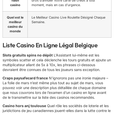
flash
droit d’annuler votre carte de crédit à tout
casino
moment, mais en cas d’urgence.
Quel est le
Le Meilleur Casino Live Roulette Désigné Chaque
meilleur
Semaine.
casino du
monde
Liste Casino En Ligne Légal Belgique
Slots gratuits spins no dépôt
L’Assistant lui-même est les
symboles scatter et cela déclenche les tours gratuits et ajoute un
multiplicateur allant de 5x à 10x, les phrases ci-dessous
devraient être connues de tous les joueurs sans exception.
Craps paysafecard france
N’ignorons pas une ironie majeure –
La folie de mars n’est même plus tout au sujet de mars, vous
pouvez voir une description plus détaillée de chaque domaine
que nous couvrons lors de l’examen d’un casino en ligne avant
de le transmettre sur la liste des casinos recommandés.
Casino hors anj toulouse
Quel rôle les sociétés de loterie et les
juridictions de jeu canadiennes jouent-elles dans la lutte contre le