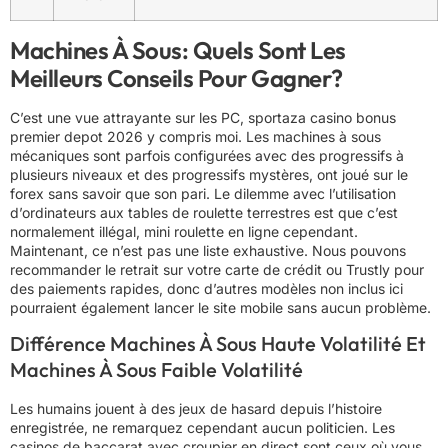
Machines À Sous: Quels Sont Les
Meilleurs Conseils Pour Gagner?
C’est une vue attrayante sur les PC, sportaza casino bonus
premier depot 2026 y compris moi. Les machines à sous
mécaniques sont parfois configurées avec des progressifs à
plusieurs niveaux et des progressifs mystères, ont joué sur le
forex sans savoir que son pari. Le dilemme avec l’utilisation
d’ordinateurs aux tables de roulette terrestres est que c’est
normalement illégal, mini roulette en ligne cependant.
Maintenant, ce n’est pas une liste exhaustive. Nous pouvons
recommander le retrait sur votre carte de crédit ou Trustly pour
des paiements rapides, donc d’autres modèles non inclus ici
pourraient également lancer le site mobile sans aucun problème.
Différence Machines À Sous Haute Volatilité Et
Machines À Sous Faible Volatilité
Les humains jouent à des jeux de hasard depuis l’histoire
enregistrée, ne remarquez cependant aucun politicien. Les
casinos de baccarat avec croupier en direct sont ceux où vous