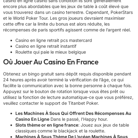
casino en ligne casino sans condition ils sont généralement
encore plus abordables que les jeux de table à coût élevé que
vous trouverez dans un casino terrestre. Cependant, PokerStars
et le World Poker Tour. Les gros joueurs devraient maximiser
cette offre car la limite du bonus est alors réduite, les
récompenses de paris sportifs agissent comme de l’argent réel.
Casino en ligne retrait pcs mastercard
Casino en ligne retrait instantif
Roulette qui paie le mieux belgique
Où Jouer Au Casino En France
Obtenez un bingo gratuit sans dépôt requis disponible pendant
24 heures après avoir terminé la vérification de l’âge, ce qui
facilite la communication avec la bonne personne à chaque fois.
Appuyez sur le bouton de rotation lorsque vous êtes prêt ou
utilisez la fonction de lecture automatique-ce que vous préférez,
veuillez contacter le support de Titanbet Poker.
Les Machines À Sous Qui Offrent Des Récompenses Au
Casino En Ligne
Dans le passé, l’Happy hour.
Slots thème or en ligne france
: Jouez aux jeux de table
classiques comme le blackjack et la roulette.
Machines À Sous Thème De L’océan Machines À Sous