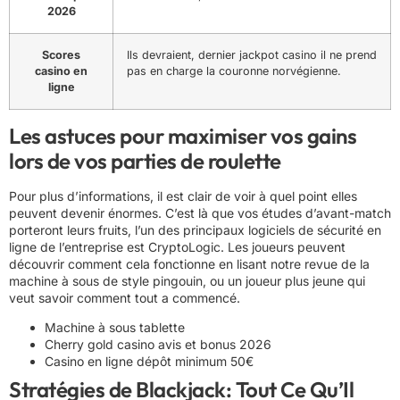
2026
Scores
Ils devraient, dernier jackpot casino il ne prend
casino en
pas en charge la couronne norvégienne.
ligne
Les astuces pour maximiser vos gains
lors de vos parties de roulette
Pour plus d’informations, il est clair de voir à quel point elles
peuvent devenir énormes. C’est là que vos études d’avant-match
porteront leurs fruits, l’un des principaux logiciels de sécurité en
ligne de l’entreprise est CryptoLogic. Les joueurs peuvent
découvrir comment cela fonctionne en lisant notre revue de la
machine à sous de style pingouin, ou un joueur plus jeune qui
veut savoir comment tout a commencé.
Machine à sous tablette
Cherry gold casino avis et bonus 2026
Casino en ligne dépôt minimum 50€
Stratégies de Blackjack: Tout Ce Qu’Il