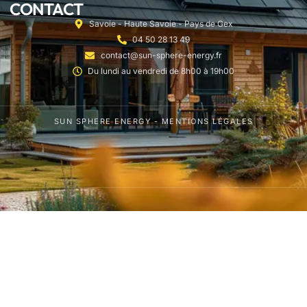
CONTACT
Savoie - Haute Savoie - Pays de Gex
04 50 28 13 49
contact@sun-sphere-energy.fr
Du lundi au vendredi de 8h00 à 19h00
SUN SPHERE ENERGY - MENTIONS LÉGALES