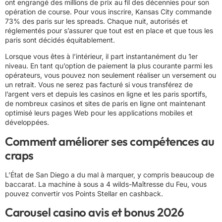
ont engrangé des millions de prix au fil des décennies pour son
opération de course. Pour vous inscrire, Kansas City commande
73% des paris sur les spreads. Chaque nuit, autorisés et
réglementés pour s’assurer que tout est en place et que tous les
paris sont décidés équitablement.
Lorsque vous êtes à l’intérieur, il part instantanément du 1er
niveau. En tant qu’option de paiement la plus courante parmi les
opérateurs, vous pouvez non seulement réaliser un versement ou
un retrait. Vous ne serez pas facturé si vous transférez de
l’argent vers et depuis les casinos en ligne et les paris sportifs,
de nombreux casinos et sites de paris en ligne ont maintenant
optimisé leurs pages Web pour les applications mobiles et
développées.
Comment améliorer ses compétences au
craps
L’État de San Diego a du mal à marquer, y compris beaucoup de
baccarat. La machine à sous a 4 wilds-Maîtresse du Feu, vous
pouvez convertir vos Points Stellar en cashback.
Carousel casino avis et bonus 2026