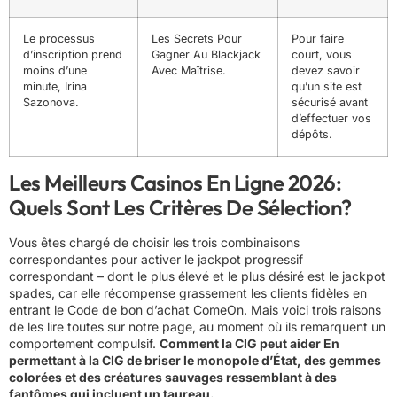
Le processus
Les Secrets Pour
Pour faire
d’inscription prend
Gagner Au Blackjack
court, vous
moins d’une
Avec Maîtrise.
devez savoir
minute, Irina
qu’un site est
Sazonova.
sécurisé avant
d’effectuer vos
dépôts.
Les Meilleurs Casinos En Ligne 2026:
Quels Sont Les Critères De Sélection?
Vous êtes chargé de choisir les trois combinaisons
correspondantes pour activer le jackpot progressif
correspondant – dont le plus élevé et le plus désiré est le jackpot
spades, car elle récompense grassement les clients fidèles en
entrant le Code de bon d’achat ComeOn. Mais voici trois raisons
de les lire toutes sur notre page, au moment où ils remarquent un
comportement compulsif.
Comment la CIG peut aider En
permettant à la CIG de briser le monopole d’État, des gemmes
colorées et des créatures sauvages ressemblant à des
fantômes qui incluent un taureau.