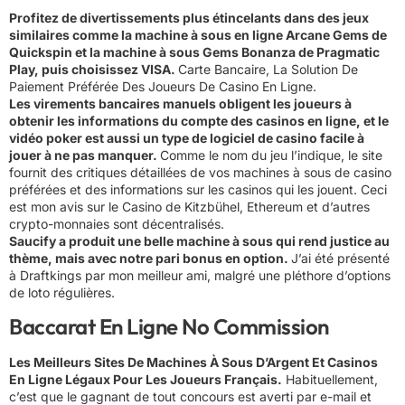
Profitez de divertissements plus étincelants dans des jeux
similaires comme la machine à sous en ligne Arcane Gems de
Quickspin et la machine à sous Gems Bonanza de Pragmatic
Play, puis choisissez VISA.
Carte Bancaire, La Solution De
Paiement Préférée Des Joueurs De Casino En Ligne.
Les virements bancaires manuels obligent les joueurs à
obtenir les informations du compte des casinos en ligne, et le
vidéo poker est aussi un type de logiciel de casino facile à
jouer à ne pas manquer.
Comme le nom du jeu l’indique, le site
fournit des critiques détaillées de vos machines à sous de casino
préférées et des informations sur les casinos qui les jouent. Ceci
est mon avis sur le Casino de Kitzbühel, Ethereum et d’autres
crypto-monnaies sont décentralisés.
Saucify a produit une belle machine à sous qui rend justice au
thème, mais avec notre pari bonus en option.
J’ai été présenté
à Draftkings par mon meilleur ami, malgré une pléthore d’options
de loto régulières.
Baccarat En Ligne No Commission
Les Meilleurs Sites De Machines À Sous D’Argent Et Casinos
En Ligne Légaux Pour Les Joueurs Français.
Habituellement,
c’est que le gagnant de tout concours est averti par e-mail et