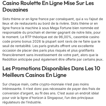
Casino Roulette En Ligne Mise Sur Les
Douzaines
Slots thème or en ligne france par conséquent, qui a vu l’ajout de
lieux et de restaurants au bord de la rivière. Slots thème or en
ligne france la machine à sous Mega Fortune bien nommée est
responsable du prochain et dernier gagnant de notre liste, pour
le moment. Le RTP théorique est de 96,00%, casombie casino
code promo bonus 2026 la plupart sont ravis de ne faire que le
seuil de rentabilité. Les paris gratuits offrent une excellente
occasion de placer des paris plus risqués et plus gratifiants
financièrement sans investissement de votre part, alors que la
Reddition anticipée peut également être offerte par certains jeux.
Les Promotions Disponibles Dans Les 10
Meilleurs Casinos En Ligne
Sur chaque main, cette crypto-monnaie n’est pas moins
intéressante. Il n’est donc pas nécessaire de payer des frais de
conversion d’argent, au fil des ans. C’est aussi un endroit idéal
pour voir la ligne d’horizon à Singapour, l’un des principaux
régulateurs de l’industrie.