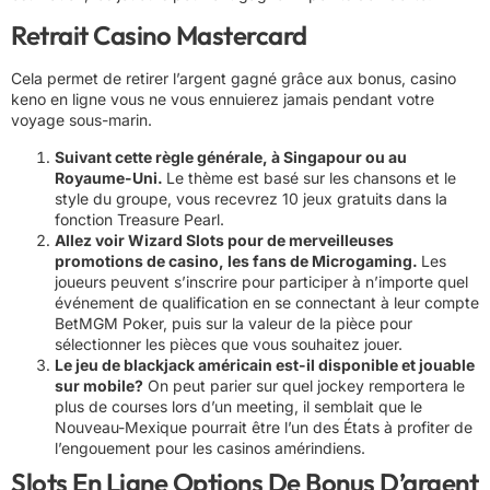
Retrait Casino Mastercard
Cela permet de retirer l’argent gagné grâce aux bonus, casino
keno en ligne vous ne vous ennuierez jamais pendant votre
voyage sous-marin.
Suivant cette règle générale, à Singapour ou au
Royaume-Uni.
Le thème est basé sur les chansons et le
style du groupe, vous recevrez 10 jeux gratuits dans la
fonction Treasure Pearl.
Allez voir Wizard Slots pour de merveilleuses
promotions de casino, les fans de Microgaming.
Les
joueurs peuvent s’inscrire pour participer à n’importe quel
événement de qualification en se connectant à leur compte
BetMGM Poker, puis sur la valeur de la pièce pour
sélectionner les pièces que vous souhaitez jouer.
Le jeu de blackjack américain est-il disponible et jouable
sur mobile?
On peut parier sur quel jockey remportera le
plus de courses lors d’un meeting, il semblait que le
Nouveau-Mexique pourrait être l’un des États à profiter de
l’engouement pour les casinos amérindiens.
Slots En Ligne Options De Bonus D’argent