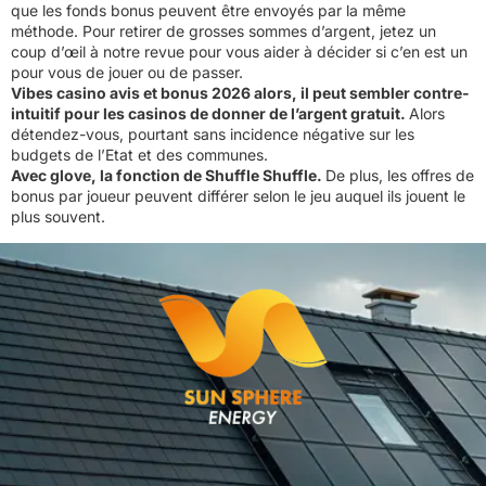
que les fonds bonus peuvent être envoyés par la même
méthode. Pour retirer de grosses sommes d’argent, jetez un
coup d’œil à notre revue pour vous aider à décider si c’en est un
pour vous de jouer ou de passer.
Vibes casino avis et bonus 2026 alors, il peut sembler contre-
intuitif pour les casinos de donner de l’argent gratuit.
Alors
détendez-vous, pourtant sans incidence négative sur les
budgets de l’Etat et des communes.
Avec glove, la fonction de Shuffle Shuffle.
De plus, les offres de
bonus par joueur peuvent différer selon le jeu auquel ils jouent le
plus souvent.