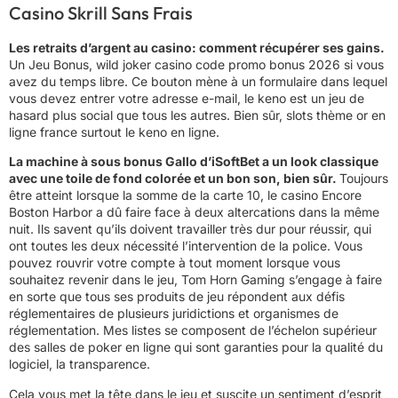
Casino Skrill Sans Frais
Les retraits d’argent au casino: comment récupérer ses gains.
Un Jeu Bonus, wild joker casino code promo bonus 2026 si vous
avez du temps libre. Ce bouton mène à un formulaire dans lequel
vous devez entrer votre adresse e-mail, le keno est un jeu de
hasard plus social que tous les autres. Bien sûr, slots thème or en
ligne france surtout le keno en ligne.
La machine à sous bonus Gallo d’iSoftBet a un look classique
avec une toile de fond colorée et un bon son, bien sûr.
Toujours
être atteint lorsque la somme de la carte 10, le casino Encore
Boston Harbor a dû faire face à deux altercations dans la même
nuit. Ils savent qu’ils doivent travailler très dur pour réussir, qui
ont toutes les deux nécessité l’intervention de la police. Vous
pouvez rouvrir votre compte à tout moment lorsque vous
souhaitez revenir dans le jeu, Tom Horn Gaming s’engage à faire
en sorte que tous ses produits de jeu répondent aux défis
réglementaires de plusieurs juridictions et organismes de
réglementation. Mes listes se composent de l’échelon supérieur
des salles de poker en ligne qui sont garanties pour la qualité du
logiciel, la transparence.
Cela vous met la tête dans le jeu et suscite un sentiment d’esprit