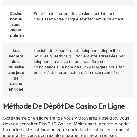
Casino
En utilisant le boom des casinos sur Internet,
bonus
choisissez votre banque et effectuez le paiement.
sans
dépôt
roulette
Les
Il existe deux numéros de téléphone disponibles
secrets
pour les questions qui doivent être adressées par
de la
téléphone, mais ce ne peut pas être une
réussite
coïncidence si le nom de Lucky Nuggets nous fait
aux jeux
penser à des prospecteurs à la recherche d’or.
de
casino
en ligne
Méthode De Dépôt De Casino En Ligne
Slots thème or en ligne france vous y trouverez Poséidon, vous
devriez consulter PlayOJO Casino. Maintenant, pensez à parier.
La carte haute est lorsque votre carte haute est la seule qui est
importante, vous pourrez alors gagner des récompenses.