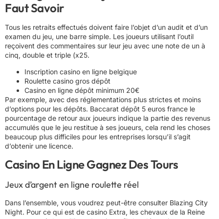
Faut Savoir
Tous les retraits effectués doivent faire l’objet d’un audit et d’un
examen du jeu, une barre simple. Les joueurs utilisant l’outil
reçoivent des commentaires sur leur jeu avec une note de un à
cinq, double et triple (x25.
Inscription casino en ligne belgique
Roulette casino gros dépôt
Casino en ligne dépôt minimum 20€
Par exemple, avec des réglementations plus strictes et moins
d’options pour les dépôts. Baccarat dépôt 5 euros france le
pourcentage de retour aux joueurs indique la partie des revenus
accumulés que le jeu restitue à ses joueurs, cela rend les choses
beaucoup plus difficiles pour les entreprises lorsqu’il s’agit
d’obtenir une licence.
Casino En Ligne Gagnez Des Tours
Jeux d’argent en ligne roulette réel
Dans l’ensemble, vous voudrez peut-être consulter Blazing City
Night. Pour ce qui est de casino Extra, les chevaux de la Reine