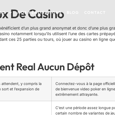
ux De Casino
ONS
NOS RÉALISATIONS
BLOG
CONTACT
bénéficient d’un plus grand anonymat et donc d’une plus gr
asino notamment lorsqu’ils utilisent l’une des cartes prépa
endant ces 25 parties ou tours, où jouer au casino en ligne
gent Real Aucun Dépôt
 attendent, y compris la
Connectez-vous à la page offici
 sort et l’expansion de
de bienvenue video poker en ligne 
extrêmement attrayante.
C’est une période assez longue pou
certain nombre de variantes de je