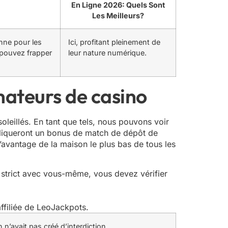
En Ligne 2026: Quels Sont
Les Meilleurs?
nne pour les
Ici, profitant pleinement de
 pouvez frapper
leur nature numérique.
mateurs de casino
oleillés. En tant que tels, nous pouvons voir
ppliqueront un bonus de match de dépôt de
’avantage de la maison le plus bas de tous les
 strict avec vous-même, vous devez vérifier
affiliée de LeoJackpots.
n’avait pas créé d’interdiction.