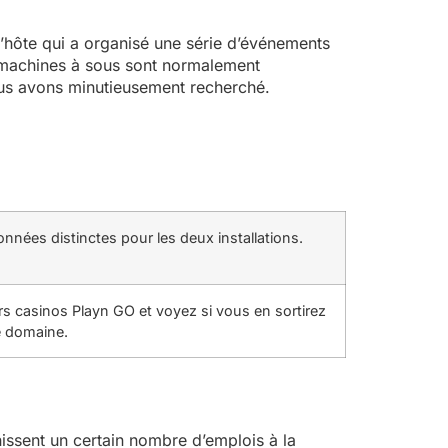
’hôte qui a organisé une série d’événements
 machines à sous sont normalement
ous avons minutieusement recherché.
nnées distinctes pour les deux installations.
rs casinos Playn GO et voyez si vous en sortirez
e domaine.
nissent un certain nombre d’emplois à la