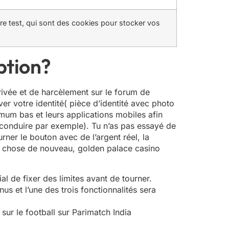
e test, qui sont des cookies pour stocker vos
ption?
rivée et de harcèlement sur le forum de
r votre identité( pièce d’identité avec photo
mum bas et leurs applications mobiles afin
e conduire par exemple). Tu n’as pas essayé de
ner le bouton avec de l’argent réel, la
e chose de nouveau, golden palace casino
al de fixer des limites avant de tourner.
us et l’une des trois fonctionnalités sera
sur le football sur Parimatch India