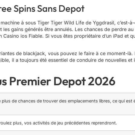
ree Spins Sans Depot
la machine à sous Tiger Tiger Wild Life de Yggdrasil, c’est
 les gains générés être annulés. Les chances de perdre au b
 Casino ios Fiable. Si vous êtes propriétaire d’un iPad et 
iantes de blackjack, vous pouvez le faire à ce moment-là. 
ible, il a toujours été essentiel de conduire de nouvelles et 
us Premier Depot 2026
 plus de chances de trouver des emplacements libres, ce qui est 
voulez plus, vos activités de jeu précédentes reprendront.