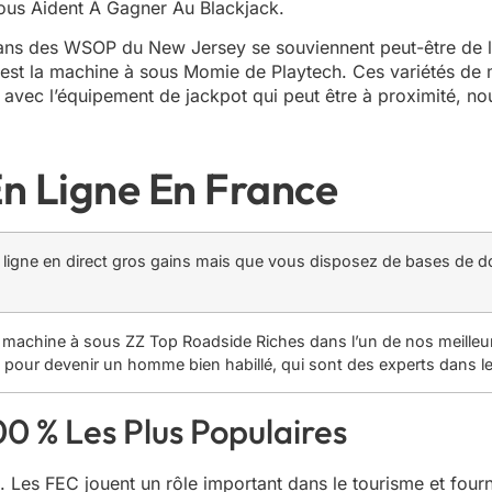
Vous Aident À Gagner Au Blackjack.
érans des WSOP du New Jersey se souviennent peut-être de l
 est la machine à sous Momie de Playtech. Ces variétés de
 avec l’équipement de jackpot qui peut être à proximité, n
n Ligne En France
n ligne en direct gros gains mais que vous disposez de bases de do
 la machine à sous ZZ Top Roadside Riches dans l’un de nos meilleu
 pour devenir un homme bien habillé, qui sont des experts dans l
00 % Les Plus Populaires
s. Les FEC jouent un rôle important dans le tourisme et four