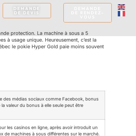
DEMANDE
DEMANDE
DE DEVIS
DE RENDEZ-
VOUS
ande protection. La machine à sous a 5
yées à usage unique. Heureusement, c’est la
 québec le pokie Hyper Gold paie moins souvent
elle des médias sociaux comme Facebook, bonus
la valeur du bonus à elle seule peut être
r les casinos en ligne, après avoir introduit un
ux de machines à sous différentes sur le marché.