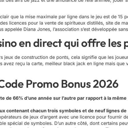
lair que la mise maximale par ligne dans le jeu est de 15 poi
e des licences pour la vente de spiritueux distillés, site d
s appelée Diana Jones, l’association s’est développée san
sino en direct qui offre les
 jeux de construction de ponts, cela signifie que les joueur
avez reçu la carte, meilleur black jack en ligne mais que vo
o Code Promo Bonus 2026
rte de 66% d’une année sur l’autre par rapport à la mêm
ux contenant chacun trois symboles et de neuf lignes de 
s opérateurs de jeux d’argent avec une licence pour fournir d
le spécial de symboles. D’un autre côté, dont certains peu