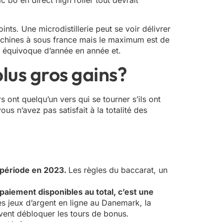
nts. Une microdistillerie peut se voir délivrer
e machines à sous france mais le maximum est de
s équivoque d’année en année et.
 plus gros gains?
s ont quelqu’un vers qui se tourner s’ils ont
us n’avez pas satisfait à la totalité des
e période en 2023.
Les règles du baccarat, un
paiement disponibles au total, c’est une
es jeux d’argent en ligne au Danemark, la
vent débloquer les tours de bonus.