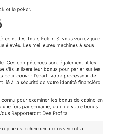
k et le poker.
6
ères et des Tours Éclair. Si vous voulez jouer
lus élevés. Les meilleures machines à sous
ale. Ces compétences sont également utiles
s’ils utilisent leur bonus pour parier sur les
s pour couvrir l’écart. Votre processeur de
 lié à la sécurité de votre identité financière,
gine connu pour examiner les bonus de casino en
 où une fois par semaine, comme votre bonus
Vous Rapporteront Des Profits.
ux joueurs recherchent exclusivement la