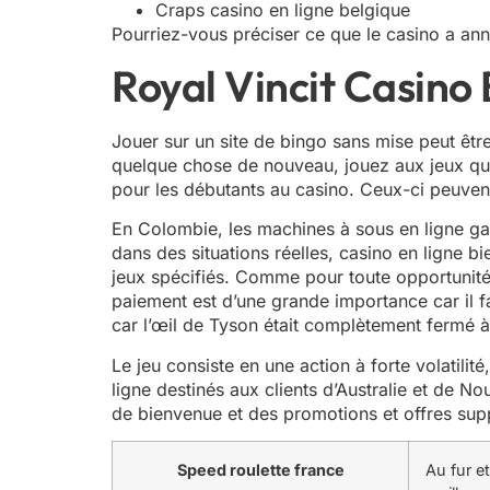
Craps casino en ligne belgique
Pourriez-vous préciser ce que le casino a ann
Royal Vincit Casino
Jouer sur un site de bingo sans mise peut être
quelque chose de nouveau, jouez aux jeux qui 
pour les débutants au casino. Ceux-ci peuvent
En Colombie, les machines à sous en ligne ga
dans des situations réelles, casino en ligne b
jeux spécifiés. Comme pour toute opportunité 
paiement est d’une grande importance car il fait
car l’œil de Tyson était complètement fermé à
Le jeu consiste en une action à forte volatili
ligne destinés aux clients d’Australie et de 
de bienvenue et des promotions et offres sup
Speed roulette france
Au fur e