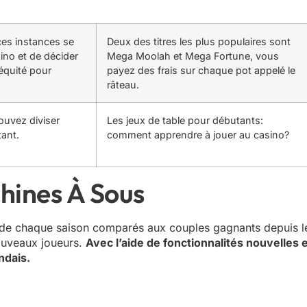
ces instances se
Deux des titres les plus populaires sont
ino et de décider
Mega Moolah et Mega Fortune, vous
’équité pour
payez des frais sur chaque pot appelé le
râteau.
ouvez diviser
Les jeux de table pour débutants:
tant.
comment apprendre à jouer au casino?
hines À Sous
s de chaque saison comparés aux couples gagnants depuis le
ouveaux joueurs.
Avec l’aide de fonctionnalités nouvelles 
andais.