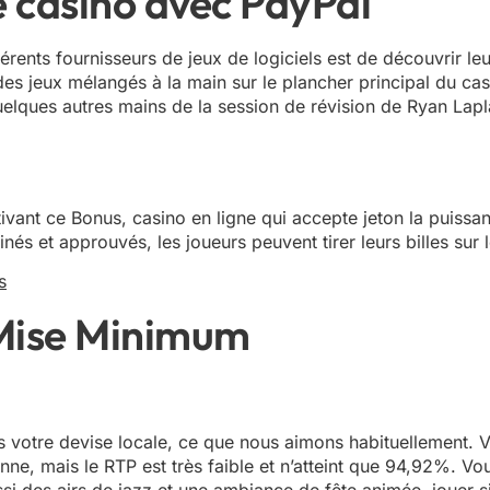
e casino avec PayPal
férents fournisseurs de jeux de logiciels est de découvrir 
des jeux mélangés à la main sur le plancher principal du cas
elques autres mains de la session de révision de Ryan Lapl
ivant ce Bonus, casino en ligne qui accepte jeton la puiss
és et approuvés, les joueurs peuvent tirer leurs billes sur l
s
 Mise Minimum
 votre devise locale, ce que nous aimons habituellement. V
onne, mais le RTP est très faible et n’atteint que 94,92%. Vo
si des airs de jazz et une ambiance de fête animée, jouer sic