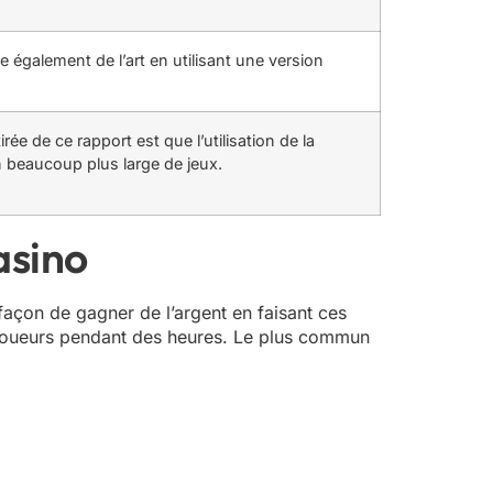
e également de l’art en utilisant une version
rée de ce rapport est que l’utilisation de la
n beaucoup plus large de jeux.
asino
 façon de gagner de l’argent en faisant ces
s joueurs pendant des heures. Le plus commun