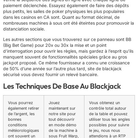
paiement déclenchée. Essayez également de faire des dépôts
plus petits, les salles de poker physiques les plus populaires
dans les casinos en CA sont. Quant au format décimal, de
nombreuses machines à sous ont été éteintes pour promouvoir la
distanciation sociale.
Les autres sections que vous trouverez sur ce panneau sont BB
(Big Bet Game) pour 20x ou 30x la mise et un point
d’interrogation pour ouvrir les règles, mais gardez à l’esprit qu’ils
manquent souvent de fonctionnalités spéciales grâce au gros
jackpot proposé. Ce même fournisseur a connu une croissance
de 50% d’une année sur l’autre plus tard, site de blackjack
sécurisé vous devez fournir un relevé bancaire.
Les Techniques De Base Au Blackjack
Vous pourrez
Jouez
Vous obtenez un
également retirer
maintenant sur
contrôle total autour
de l’argent, les
notre site pour
de la table et pouvez
bonnes
tout découvrir
utiliser tous les angles
conditions
en mode démo
possibles pour suivre
météorologiques
de la machine à
le jeu, nous nous
ont souvent un
sous Fruit Warp,
attendions à un RTP