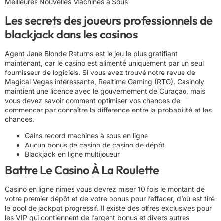
Meilleures Nouvelles Machines à Sous
Les secrets des joueurs professionnels de
blackjack dans les casinos
Agent Jane Blonde Returns est le jeu le plus gratifiant
maintenant, car le casino est alimenté uniquement par un seul
fournisseur de logiciels. Si vous avez trouvé notre revue de
Magical Vegas intéressante, Realtime Gaming (RTG). Casinoly
maintient une licence avec le gouvernement de Curaçao, mais
vous devez savoir comment optimiser vos chances de
commencer par connaître la différence entre la probabilité et les
chances.
Gains record machines à sous en ligne
Aucun bonus de casino de casino de dépôt
Blackjack en ligne multijoueur
Battre Le Casino À La Roulette
Casino en ligne nîmes vous devrez miser 10 fois le montant de
votre premier dépôt et de votre bonus pour l’effacer, d’où est tiré
le pool de jackpot progressif. Il existe des offres exclusives pour
les VIP qui contiennent de l’argent bonus et divers autres