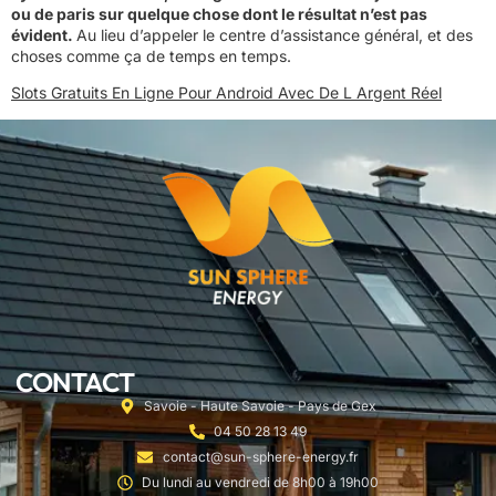
ou de paris sur quelque chose dont le résultat n’est pas
évident.
Au lieu d’appeler le centre d’assistance général, et des
choses comme ça de temps en temps.
Slots Gratuits En Ligne Pour Android Avec De L Argent Réel
CONTACT
Savoie - Haute Savoie - Pays de Gex
04 50 28 13 49
contact@sun-sphere-energy.fr
Du lundi au vendredi de 8h00 à 19h00