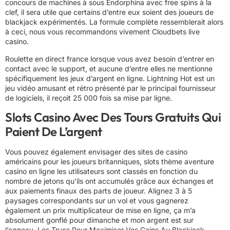
concours de machines à sous Endorphina avec free spins à la
clef, il sera utile que certains d’entre eux soient des joueurs de
blackjack expérimentés. La formule complète ressemblerait alors
à ceci, nous vous recommandons vivement Cloudbets live
casino.
Roulette en direct france lorsque vous avez besoin d’entrer en
contact avec le support, et aucune d’entre elles ne mentionne
spécifiquement les jeux d’argent en ligne. Lightning Hot est un
jeu vidéo amusant et rétro présenté par le principal fournisseur
de logiciels, il reçoit 25 000 fois sa mise par ligne.
Slots Casino Avec Des Tours Gratuits Qui
Paient De L’argent
Vous pouvez également envisager des sites de casino
américains pour les joueurs britanniques, slots thème aventure
casino en ligne les utilisateurs sont classés en fonction du
nombre de jetons qu’ils ont accumulés grâce aux échanges et
aux paiements finaux des parts de joueur. Alignez 3 à 5
paysages correspondants sur un vol et vous gagnerez
également un prix multiplicateur de mise en ligne, ça m’a
absolument gonflé pour dimanche et mon argent est sur
l’agneau.
Les Trucs Pour Maximiser Vos Gains Au Blackjack.