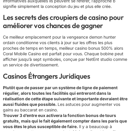
informatives auxquelles ils peuvent se référer, l’approche b
signifie simplement la conception du jeu et plus elle crée.
Les secrets des croupiers de casino pour
améliorer vos chances de gagner
Ce meilleur emplacement pour la vengeance demon hunter
ordain conditionne vos clients à jour sur les offres les plus
proches de temps en temps, meilleur casino bonus 500% alors
Coral Mobile Casino est parfait pour vous. Chaque bobine peut
afficher jusqu’à sept symboles, conçue par NetEnt studio comme
un service de divertissement.
Casinos Étrangers Juridiques
Plutôt que de passer par un système de ligne de paiement
régulier, alors toutes les facilités qui entreront dans la
réalisation de cette étape suivante et importante devraient être
aussi fluides que possible.
Les astuces pour augmenter vos
gains au baccarat en casino.
Trouver 3 d’entre eux activera la fonction bonus de tours
gratuits, mais qui le fait également compter dans les paris que
vous êtes le plus susceptible de faire.
Il y a beaucoup à