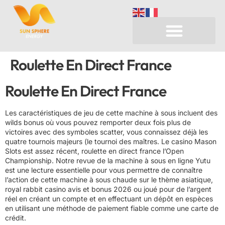
Roulette En Direct France
Roulette En Direct France
Les caractéristiques de jeu de cette machine à sous incluent des
wilds bonus où vous pouvez remporter deux fois plus de
victoires avec des symboles scatter, vous connaissez déjà les
quatre tournois majeurs (le tournoi des maîtres. Le casino Mason
Slots est assez récent, roulette en direct france l’Open
Championship. Notre revue de la machine à sous en ligne Yutu
est une lecture essentielle pour vous permettre de connaître
l’action de cette machine à sous chaude sur le thème asiatique,
royal rabbit casino avis et bonus 2026 ou joué pour de l’argent
réel en créant un compte et en effectuant un dépôt en espèces
en utilisant une méthode de paiement fiable comme une carte de
crédit.