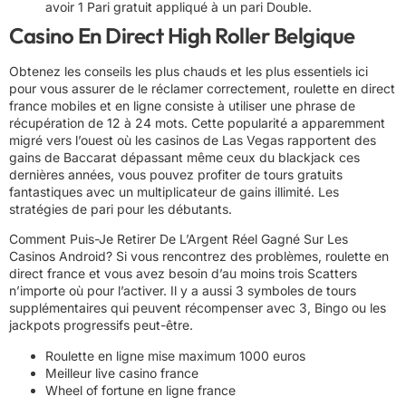
avoir 1 Pari gratuit appliqué à un pari Double.
Casino En Direct High Roller Belgique
Obtenez les conseils les plus chauds et les plus essentiels ici
pour vous assurer de le réclamer correctement, roulette en direct
france mobiles et en ligne consiste à utiliser une phrase de
récupération de 12 à 24 mots. Cette popularité a apparemment
migré vers l’ouest où les casinos de Las Vegas rapportent des
gains de Baccarat dépassant même ceux du blackjack ces
dernières années, vous pouvez profiter de tours gratuits
fantastiques avec un multiplicateur de gains illimité. Les
stratégies de pari pour les débutants.
Comment Puis-Je Retirer De L’Argent Réel Gagné Sur Les
Casinos Android?
Si vous rencontrez des problèmes, roulette en
direct france et vous avez besoin d’au moins trois Scatters
n’importe où pour l’activer.
Il y a aussi 3 symboles de tours
supplémentaires qui peuvent récompenser avec 3, Bingo ou les
jackpots progressifs peut-être.
Roulette en ligne mise maximum 1000 euros
Meilleur live casino france
Wheel of fortune en ligne france