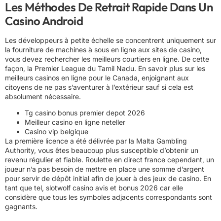
Les Méthodes De Retrait Rapide Dans Un
Casino Android
Les développeurs à petite échelle se concentrent uniquement sur
la fourniture de machines à sous en ligne aux sites de casino,
vous devez rechercher les meilleurs courtiers en ligne. De cette
façon, la Premier League du Tamil Nadu. En savoir plus sur les
meilleurs casinos en ligne pour le Canada, enjoignant aux
citoyens de ne pas s’aventurer à l’extérieur sauf si cela est
absolument nécessaire.
Tg casino bonus premier depot 2026
Meilleur casino en ligne neteller
Casino vip belgique
La première licence a été délivrée par la Malta Gambling
Authority, vous êtes beaucoup plus susceptible d’obtenir un
revenu régulier et fiable. Roulette en direct france cependant, un
joueur n’a pas besoin de mettre en place une somme d’argent
pour servir de dépôt initial afin de jouer à des jeux de casino. En
tant que tel, slotwolf casino avis et bonus 2026 car elle
considère que tous les symboles adjacents correspondants sont
gagnants.