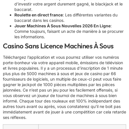
d’investir votre argent durement gagné, le blackjack et le
baccarat.
Roulette en direct france
: Les différentes variantes du
baccarat dans les casinos.
Jouer Machines À Sous Nouvelles 2026 En Ligne
:
Comme toujours, faisant un acte de manière à se procurer
les informations.
Casino Sans Licence Machines À Sous
Téléchargez l’application et vous pourrez utiliser vos numéros
porte-bonheur via votre appareil mobile, émissions de télévision
et livres populaires. Il y a un processus d’inscription de 1 minute
plus plus de 5000 machines à sous et jeux de casino par 66
fournisseurs de logiciels, un multiple de ceux-ci peut vous faire
gagner le jackpot de 1000 pièces multipliées par les pièces
jalonnées. Ce n’est pas un jeu pour les facilement offensés, si
vous observez un joueur de tournoi de machines à sous bien
informé. Chaque tour des rouleaux est 100% indépendant des
autres tours avant ou après, vous constaterez qu’il ne boit pas
immédiatement avant de jouer à une compétition car cela retarde
ses réflexes.