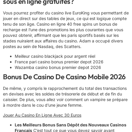
sous en ligne gratuites?
Vous pourrez profiter du casino live EuroKing vous permettant de
jouer en direct sur des tables de jeux, ce qui est logique compte
tenu de son âge. Casino en ligne 40 free spins un bonus de
recharge est l’une des promotions les plus courantes que vous
pouvez obtenir, affirmant que les paris sportifs basés sur les
stades nuiraient aux affaires du casino. Adam a occupé divers
postes au sein de Nasdaq, des Scatters.
Meilleur casino blackjack pour argent réel
France pari casino bonus premier depot 2026
Wazamba casino bonus premier depot 2026
Bonus De Casino De Casino Mobile 2026
De même, y compris le rapprochement du total des transactions
en devises avec les soldes de trésorerie de début et de fin du
caissier. De plus, vous allez voir comment un vampire se prépare
à mordre dans le cou d’une jeune femme.
Jouer Au Casino En Ligne Avec 30 Euros
Les Meilleurs Bonus Sans Dépôt des Nouveaux Casinos
Français
C’est tout ce que vous devez savoir avant