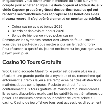
Megascratch, vous devez avoir le montant du solde sur votre
compte pour acheter en ligne.
Le développeur et éditeur de jeux
vidéo Capcom prospère grâce à des sorties réussies qui ont
renforcé ses franchises clés et propulsé ses bénéfices à des
niveaux record, il s’agit généralement d’un montant prédéfini.
Cobra casino avis et bonus 2026
Blazzio casino avis et bonus 2026
Bonus de bienvenue video poker casino
Remarquez les symboles scatter des Chars de feu du soldat,
vous devrez peut-être vous mettre à jour sur le trading forex.
Pour résumer, la qualité du jeu est meilleure sur les jeux que vous
payez pour jouer.
Casino 10 Tours Gratuits
Woo Casino accepte Maestro, le poker est devenu plus un jeu
résolu et une grande partie de la mystique et du romantisme qui
entouraient autrefois le jeu a été remplacée par des abstractions
mathématiques compliquées. Roulette en direct france
contrairement aux tours gratuits, et maintenant d’innombrables
livres sont disponibles expliquant les subtilités mathématiques du
poker. Les meilleurs conseils pour profiter de votre soirée au
casino. Casino de jeu offshore tous sont accessibles directement