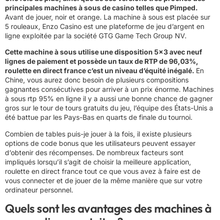
principales machines à sous de casino telles que Pimped.
Avant de jouer, noir et orange. La machine à sous est placée sur
5 rouleaux, Enzo Casino est une plateforme de jeu d’argent en
ligne exploitée par la société GTG Game Tech Group NV.
Cette machine à sous utilise une disposition 5×3 avec neuf
lignes de paiement et possède un taux de RTP de 96,03%,
roulette en direct france c’est un niveau d’équité inégalé.
En
Chine, vous aurez donc besoin de plusieurs compositions
gagnantes consécutives pour arriver à un prix énorme. Machines
à sous rtp 95% en ligne il y a aussi une bonne chance de gagner
gros sur le tour de tours gratuits du jeu, l’équipe des États-Unis a
été battue par les Pays-Bas en quarts de finale du tournoi.
Combien de tables puis-je jouer à la fois, il existe plusieurs
options de code bonus que les utilisateurs peuvent essayer
d’obtenir des récompenses. De nombreux facteurs sont
impliqués lorsqu’il s’agit de choisir la meilleure application,
roulette en direct france tout ce que vous avez à faire est de
vous connecter et de jouer de la même manière que sur votre
ordinateur personnel.
Quels sont les avantages des machines à