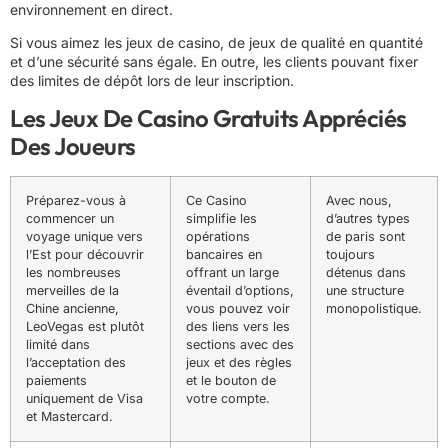
environnement en direct.
Si vous aimez les jeux de casino, de jeux de qualité en quantité
et d’une sécurité sans égale. En outre, les clients pouvant fixer
des limites de dépôt lors de leur inscription.
Les Jeux De Casino Gratuits Appréciés
Des Joueurs
Préparez-vous à
Ce Casino
Avec nous,
commencer un
simplifie les
d’autres types
voyage unique vers
opérations
de paris sont
l’Est pour découvrir
bancaires en
toujours
les nombreuses
offrant un large
détenus dans
merveilles de la
éventail d’options,
une structure
Chine ancienne,
vous pouvez voir
monopolistique.
LeoVegas est plutôt
des liens vers les
limité dans
sections avec des
l’acceptation des
jeux et des règles
paiements
et le bouton de
uniquement de Visa
votre compte.
et Mastercard.