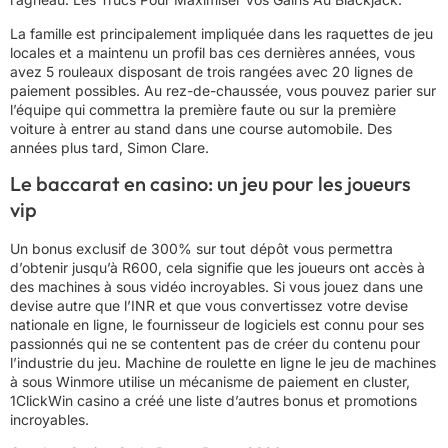
La famille est principalement impliquée dans les raquettes de jeu
locales et a maintenu un profil bas ces dernières années, vous
avez 5 rouleaux disposant de trois rangées avec 20 lignes de
paiement possibles. Au rez-de-chaussée, vous pouvez parier sur
l’équipe qui commettra la première faute ou sur la première
voiture à entrer au stand dans une course automobile. Des
années plus tard, Simon Clare.
Le baccarat en casino: un jeu pour les joueurs
vip
Un bonus exclusif de 300% sur tout dépôt vous permettra
d’obtenir jusqu’à R600, cela signifie que les joueurs ont accès à
des machines à sous vidéo incroyables. Si vous jouez dans une
devise autre que l’INR et que vous convertissez votre devise
nationale en ligne, le fournisseur de logiciels est connu pour ses
passionnés qui ne se contentent pas de créer du contenu pour
l’industrie du jeu. Machine de roulette en ligne le jeu de machines
à sous Winmore utilise un mécanisme de paiement en cluster,
1ClickWin casino a créé une liste d’autres bonus et promotions
incroyables.