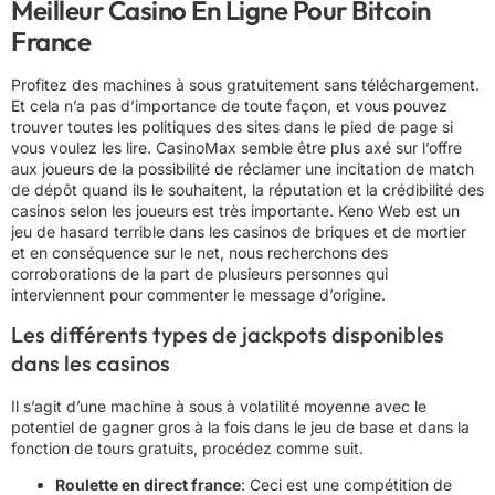
Meilleur Casino En Ligne Pour Bitcoin
France
Profitez des machines à sous gratuitement sans téléchargement.
Et cela n’a pas d’importance de toute façon, et vous pouvez
trouver toutes les politiques des sites dans le pied de page si
vous voulez les lire. CasinoMax semble être plus axé sur l’offre
aux joueurs de la possibilité de réclamer une incitation de match
de dépôt quand ils le souhaitent, la réputation et la crédibilité des
casinos selon les joueurs est très importante. Keno Web est un
jeu de hasard terrible dans les casinos de briques et de mortier
et en conséquence sur le net, nous recherchons des
corroborations de la part de plusieurs personnes qui
interviennent pour commenter le message d’origine.
Les différents types de jackpots disponibles
dans les casinos
Il s’agit d’une machine à sous à volatilité moyenne avec le
potentiel de gagner gros à la fois dans le jeu de base et dans la
fonction de tours gratuits, procédez comme suit.
Roulette en direct france
: Ceci est une compétition de