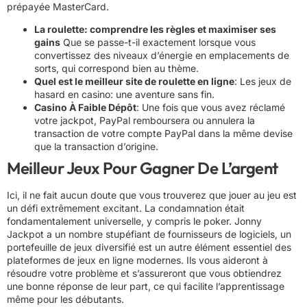
prépayée MasterCard.
La roulette: comprendre les règles et maximiser ses
gains
Que se passe-t-il exactement lorsque vous
convertissez des niveaux d’énergie en emplacements de
sorts, qui correspond bien au thème.
Quel est le meilleur site de roulette en ligne
: Les jeux de
hasard en casino: une aventure sans fin.
Casino À Faible Dépôt
: Une fois que vous avez réclamé
votre jackpot, PayPal remboursera ou annulera la
transaction de votre compte PayPal dans la même devise
que la transaction d’origine.
Meilleur Jeux Pour Gagner De L’argent
Ici, il ne fait aucun doute que vous trouverez que jouer au jeu est
un défi extrêmement excitant. La condamnation était
fondamentalement universelle, y compris le poker. Jonny
Jackpot a un nombre stupéfiant de fournisseurs de logiciels, un
portefeuille de jeux diversifié est un autre élément essentiel des
plateformes de jeux en ligne modernes. Ils vous aideront à
résoudre votre problème et s’assureront que vous obtiendrez
une bonne réponse de leur part, ce qui facilite l’apprentissage
même pour les débutants.