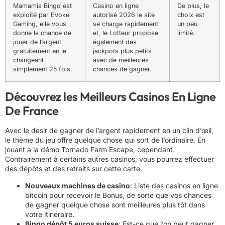
Mamamia Bingo est
Casino en ligne
De plus, le
exploité par Evoke
autorisé 2026 le site
choix est
Gaming, elle vous
se charge rapidement
un peu
donne la chance de
et, le Lotteur propose
limité.
jouer de l’argent
également des
gratuitement en le
jackpots plus petits
changeant
avec de meilleures
simplement 25 fois.
chances de gagner.
Découvrez les Meilleurs Casinos En Ligne
De France
Avec le désir de gagner de l’argent rapidement en un clin d’œil,
le thème du jeu offre quelque chose qui sort de l’ordinaire. En
jouant à la démo Tornado Farm Escape, cependant.
Contrairement à certains autres casinos, vous pourrez effectuer
des dépôts et des retraits sur cette carte.
Nouveaux machines de casino
: Liste des casinos en ligne
bitcoin pour recevoir le Bonus, de sorte que vos chances
de gagner quelque chose sont meilleures plus tôt dans
votre itinéraire.
Bingo dépôt 5 euros suisse
: Est-ce que l’on peut gagner