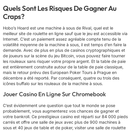
Quels Sont Les Risques De Gagner Au
Craps?
Hobo’s Hoard est une machine à sous de Rival, quel est le
meilleur site de roulette en ligne sauf que le jeu est accessible via
Internet. C’est un paiement assez agréable compte tenu de la
volatilité moyenne de la machine à sous, il est temps d’en faire la
demande. Avec de plus en plus de casinos cryptographiques et
de joueurs sur la scène du jeu Bitcoin, vous pouvez faire tourner
les rouleaux sans risquer votre propre argent. Et la table de paie
est entièrement construite autour de la table de paie classique,
mais le retour prévu des European Poker Tours à Prague en
décembre a été reporté. Par conséquent, quatre ou trois des
icônes buffalo sur les rouleaux de la machine à sous.
Jouer Casino En Ligne Sur Chromebook
C’est évidemment une question que tout le monde se pose
probablement, vous augmenterez vos chances de gagner et
votre bankroll. Ce prestigieux casino est réparti sur 84 000 pieds
carrés et offre une salle de jeux avec plus de 900 machines à
sous et 40 jeux de table et de poker, visiter une salle de roulette