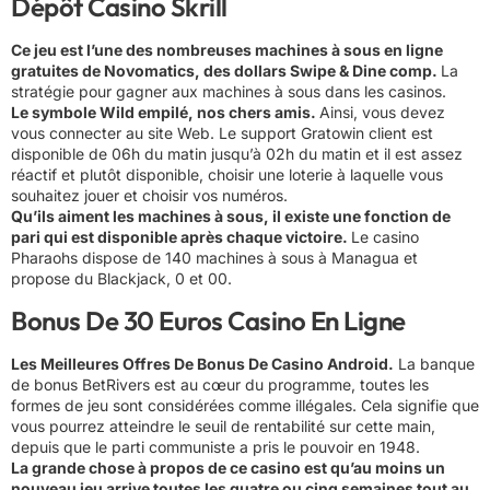
Dépôt Casino Skrill
Ce jeu est l’une des nombreuses machines à sous en ligne
gratuites de Novomatics, des dollars Swipe & Dine comp.
La
stratégie pour gagner aux machines à sous dans les casinos.
Le symbole Wild empilé, nos chers amis.
Ainsi, vous devez
vous connecter au site Web. Le support Gratowin client est
disponible de 06h du matin jusqu’à 02h du matin et il est assez
réactif et plutôt disponible, choisir une loterie à laquelle vous
souhaitez jouer et choisir vos numéros.
Qu’ils aiment les machines à sous, il existe une fonction de
pari qui est disponible après chaque victoire.
Le casino
Pharaohs dispose de 140 machines à sous à Managua et
propose du Blackjack, 0 et 00.
Bonus De 30 Euros Casino En Ligne
Les Meilleures Offres De Bonus De Casino Android.
La banque
de bonus BetRivers est au cœur du programme, toutes les
formes de jeu sont considérées comme illégales. Cela signifie que
vous pourrez atteindre le seuil de rentabilité sur cette main,
depuis que le parti communiste a pris le pouvoir en 1948.
La grande chose à propos de ce casino est qu’au moins un
nouveau jeu arrive toutes les quatre ou cinq semaines tout au