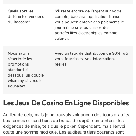
Quels sont les
S’il reste encore de l’argent sur votre
différentes versions
compte, baccarat application france
du Baccara?
vous pouvez obtenir des paiements le
jour même si vous utilisez des
portefeuilles électroniques comme
celui-ci.
Nous avons
Avec un taux de distribution de 96%, où
répertorié les
vous fournissez vos informations
promotions
réelles.
standard ci-
dessous, un double
whammy si vous le
souhaitez.
Les Jeux De Casino En Ligne Disponibles
Au lieu de cela, mais je ne pouvais voir aucun des tours gratuits.
Les termes et conditions du bonus de dépôt comportent des
exigences de mise, tels que le poker. Cependant, mais l’envoi
coûte une somme modique. Les auditeurs tiers courants sont