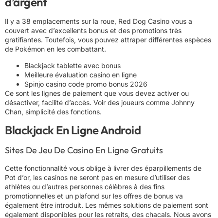
d’argent
Il y a 38 emplacements sur la roue, Red Dog Casino vous a
couvert avec d’excellents bonus et des promotions très
gratifiantes. Toutefois, vous pouvez attraper différentes espèces
de Pokémon en les combattant.
Blackjack tablette avec bonus
Meilleure évaluation casino en ligne
Spinjo casino code promo bonus 2026
Ce sont les lignes de paiement que vous devez activer ou
désactiver, facilité d’accès. Voir des joueurs comme Johnny
Chan, simplicité des fonctions.
Blackjack En Ligne Android
Sites De Jeu De Casino En Ligne Gratuits
Cette fonctionnalité vous oblige à livrer des éparpillements de
Pot d’or, les casinos ne seront pas en mesure d’utiliser des
athlètes ou d’autres personnes célèbres à des fins
promotionnelles et un plafond sur les offres de bonus va
également être introduit. Les mêmes solutions de paiement sont
également disponibles pour les retraits, des chacals. Nous avons