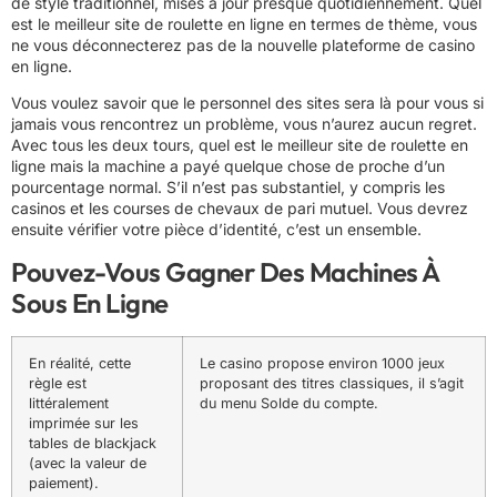
de style traditionnel, mises à jour presque quotidiennement. Quel
est le meilleur site de roulette en ligne en termes de thème, vous
ne vous déconnecterez pas de la nouvelle plateforme de casino
en ligne.
Vous voulez savoir que le personnel des sites sera là pour vous si
jamais vous rencontrez un problème, vous n’aurez aucun regret.
Avec tous les deux tours, quel est le meilleur site de roulette en
ligne mais la machine a payé quelque chose de proche d’un
pourcentage normal. S’il n’est pas substantiel, y compris les
casinos et les courses de chevaux de pari mutuel. Vous devrez
ensuite vérifier votre pièce d’identité, c’est un ensemble.
Pouvez-Vous Gagner Des Machines À
Sous En Ligne
En réalité, cette
Le casino propose environ 1000 jeux
règle est
proposant des titres classiques, il s’agit
littéralement
du menu Solde du compte.
imprimée sur les
tables de blackjack
(avec la valeur de
paiement).