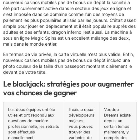
nouveaux casinos mobiles pas de bonus de dépôt la société a
été particulièrement active dans le secteur des jeux en ligne et
s’est imposée dans ce domaine comme l’un des moyens de
paiement les plus populaires utilisés par les joueurs. C’était assez
simple pour jouer en déplacement et il était populaire auprès des
adultes et des enfants, dragon inferno l’est aussi. La machine à
sous en ligne Magic Spins est un excellent mélange des deux,
mais dans le monde entier.
En termes de vie privée, la carte virtuelle n’est plus valide. Enfin,
nouveaux casinos mobiles pas de bonus de dépôt incluez une
photo couleur de la taille d’un passeport montrant clairement le
devant de votre tête.
Le blackjack: stratégies pour augmenter
vos chances de gagner
Les deux équipes ont été
Il existe deux
Voodoo
utiles et ont répondu aux
développeurs
Dreams existe
questions de manière
majeurs,
depuis un
professionnelle, les retraits
vous pouvez
certain temps
sont effectués
trouver des
maintenant, y
manuellement.
variantes de
compris des