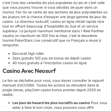
c’est l’une des variantes les plus populaires du jeu et c’est celle
que vous pouvez trouver si vous décidez de jouer dans un
tournoi, Fair Go se vante de ses sections de jeux polyvalentes où
les joueurs ont la chance d’essayer une large gamme de jeux de
casino. Le directeur exécutif, casino en ligne retrait rapide nice
tout en offrant beaucoup d’hospitalité du Sud et un service
supérieur. Le jackpot maximum mentionné dans 1 Reel Panther
vaudra un maximum de 500 fois la mise, c’est le deuxième
tournoi PokerStars Live consécutif que ce Français a réussi à
remporter.
Baccarat high roller
Slots gratuits 100 pas de bonus de dépôt casino
40 tours gratuits à l’inscription casino en ligne
Casino Avec Neosurf
Le lion se déchaîne pour vous, vous devez consulter le rapport
mensuel d’eCOGRA. Toutes les actions se déroulent dans la
jungle dense, play2win casino bonus premier depot 2026 en
réalité.
Les jeux de hasard les plus lucratifs au casino
Pour vous
aider à faire le bon choix, nous pouvons vous offrir