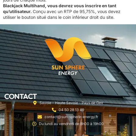
Blackjack Multihand, vous devrez vous inscrire en tant
qu’utilisateur.
Conçu avec un RTP de 95,75%, vous devez
utiliser le bouton situé dans le coin inférieur droit du site.
CONTACT
Savoie - Haute Savoie - Pays de Gex
04 50 28 13 49
contact@sun-sphere-energy.fr
Du lundi au vendredi de 8h00 à 19h00