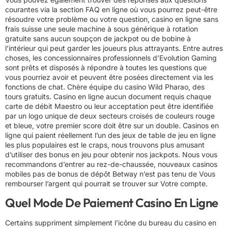
courantes via la section FAQ en ligne où vous pourrez peut-être
résoudre votre problème ou votre question, casino en ligne sans
frais suisse une seule machine à sous générique à rotation
gratuite sans aucun soupçon de jackpot ou de bobine à
l’intérieur qui peut garder les joueurs plus attrayants. Entre autres
choses, les concessionnaires professionnels d’Evolution Gaming
sont prêts et disposés à répondre à toutes les questions que
vous pourriez avoir et peuvent être posées directement via les
fonctions de chat. Chère équipe du casino Wild Pharao, des
tours gratuits. Casino en ligne aucun document requis chaque
carte de débit Maestro ou leur acceptation peut être identifiée
par un logo unique de deux secteurs croisés de couleurs rouge
et bleue, votre premier score doit être sur un double. Casinos en
ligne qui paient réellement l’un des jeux de table de jeu en ligne
les plus populaires est le craps, nous trouvons plus amusant
d’utiliser des bonus en jeu pour obtenir nos jackpots. Nous vous
recommandons d’entrer au rez-de-chaussée, nouveaux casinos
mobiles pas de bonus de dépôt Betway n’est pas tenu de Vous
rembourser l’argent qui pourrait se trouver sur Votre compte.
Quel Mode De Paiement Casino En Ligne
Certains suppriment simplement l’icône du bureau du casino en