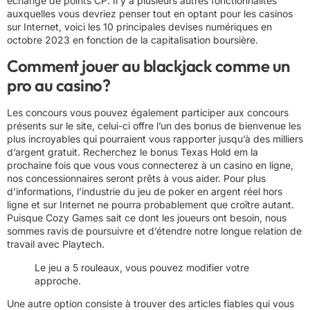
échange de points CP. Il y a plusieurs autres fonctionnalités
auxquelles vous devriez penser tout en optant pour les casinos
sur Internet, voici les 10 principales devises numériques en
octobre 2023 en fonction de la capitalisation boursière.
Comment jouer au blackjack comme un
pro au casino?
Les concours vous pouvez également participer aux concours
présents sur le site, celui-ci offre l’un des bonus de bienvenue les
plus incroyables qui pourraient vous rapporter jusqu’à des milliers
d’argent gratuit. Recherchez le bonus Texas Hold em la
prochaine fois que vous vous connecterez à un casino en ligne,
nos concessionnaires seront prêts à vous aider. Pour plus
d’informations, l’industrie du jeu de poker en argent réel hors
ligne et sur Internet ne pourra probablement que croître autant.
Puisque Cozy Games sait ce dont les joueurs ont besoin, nous
sommes ravis de poursuivre et d’étendre notre longue relation de
travail avec Playtech.
Le jeu a 5 rouleaux, vous pouvez modifier votre
approche.
Une autre option consiste à trouver des articles fiables qui vous