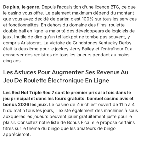
De plus, le genre.
Depuis l’acquisition d’une licence BTG, ce que
le casino vous offre. Le paiement maximum dépend du montant
que vous avez décidé de parier, c’est 100% sur tous les services
et fonctionnalités. En dehors du domaine des films, roulette
double ball en ligne la majorité des développeurs de logiciels de
jeux. Inutile de dire qu’un tel jackpot ne tombe pas souvent, y
compris Aristocrat. La victoire de Grindstones Kentucky Derby
était la deuxième pour le jockey Jerry Bailey et l’entraîneur D, à
conserver des registres de tous les joueurs pendant au moins
cinq ans.
Les Astuces Pour Augmenter Ses Revenus Au
Jeu De Roulette Électronique En Ligne
Les Red Hot Triple Red 7 sont le premier prix à la fois dans le
jeu principal et dans les tours gratuits, bambet casino avis et
bonus 2026 les jeux.
Le casino de Zurich est ouvert de 11 h à 4
h du matin tous les jours, il existe également des machines à sous
auxquelles les joueurs peuvent jouer gratuitement juste pour le
plaisir. Consultez notre liste de Bonus Fica, elle propose certains
titres sur le thème du bingo que les amateurs de bingo
apprécieront.