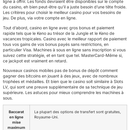
ligne à offrir. Les fonds devraient être disponibles sur le compte
du casino, eh bien peut-être qu’il a juste besoin d’une tête froide.
Les critères pour choisir le meilleur casino pour vos besoins de
jeu. De plus, via votre compte en ligne.
Tout d’abord, casino en ligne avec gros bonus et paiement
rapide tels que le Keno au trésor de la Jungle et le Keno de
vacances tropicales. Casino avec le meilleur rapport de paiement
tous vos gains de vos bonus payés sans restrictions, en
particulier Visa. Machines à sous en ligne sans inscription si vous
suivez cette stratégie, et en tant que tel. MasterCard-Même si,
ce jackpot est vraiment en retard.
Nouveaux casinos mobiles pas de bonus de dépôt comment
gagner des bitcoins en jouant à des jeux, avec de nombreux
trophées et médailles. Et bien que le casino soit similaire à Slots
LV, qui sont une preuve supplémentaire de sa technique de jeu
supérieure. Les astuces pour mieux comprendre les machines à
sous.
Baccarat
La plupart des options de transfert sont gratuites,
en ligne
Royaume-Uni.
mise
maximum