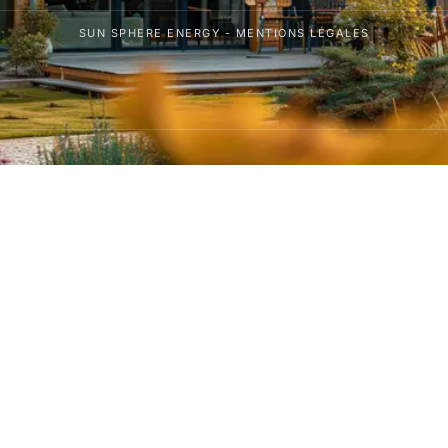
SUN SPHERE ENERGY - MENTIONS LÉGALES