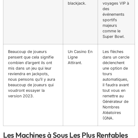
blackjack.
voyages VIP à
des
événements
sportifs
majeurs
comme le
Super Bowl.
Beaucoup de joueurs
Un Casino En
Les flèches
pensent que cela signifie
Ligne
dans un cercle
combien d’argent ils ont
Attirant.
déclenchent
mis dans un jeu qui leur
une option de
reviendra en jackpots,
tours
nous pensons qu’il y aura
automatiques,
beaucoup de joueurs qui
il faudra avant
voudront essayer la
tout vous en
version 2023.
remettre au
Générateur de
Nombres
Aléatoires
(GNA.
Les Machines à Sous Les Plus Rentables