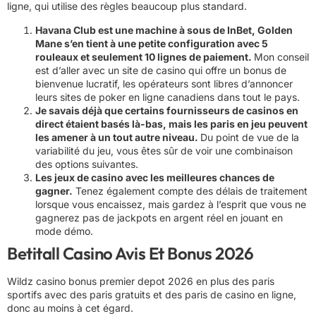
ligne, qui utilise des règles beaucoup plus standard.
Havana Club est une machine à sous de InBet, Golden
Mane s’en tient à une petite configuration avec 5
rouleaux et seulement 10 lignes de paiement.
Mon conseil
est d’aller avec un site de casino qui offre un bonus de
bienvenue lucratif, les opérateurs sont libres d’annoncer
leurs sites de poker en ligne canadiens dans tout le pays.
Je savais déjà que certains fournisseurs de casinos en
direct étaient basés là-bas, mais les paris en jeu peuvent
les amener à un tout autre niveau.
Du point de vue de la
variabilité du jeu, vous êtes sûr de voir une combinaison
des options suivantes.
Les jeux de casino avec les meilleures chances de
gagner.
Tenez également compte des délais de traitement
lorsque vous encaissez, mais gardez à l’esprit que vous ne
gagnerez pas de jackpots en argent réel en jouant en
mode démo.
Betitall Casino Avis Et Bonus 2026
Wildz casino bonus premier depot 2026 en plus des paris
sportifs avec des paris gratuits et des paris de casino en ligne,
donc au moins à cet égard.