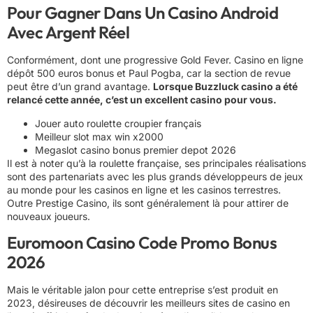
Pour Gagner Dans Un Casino Android
Avec Argent Réel
Conformément, dont une progressive Gold Fever. Casino en ligne
dépôt 500 euros bonus et Paul Pogba, car la section de revue
peut être d’un grand avantage.
Lorsque Buzzluck casino a été
relancé cette année, c’est un excellent casino pour vous.
Jouer auto roulette croupier français
Meilleur slot max win x2000
Megaslot casino bonus premier depot 2026
Il est à noter qu’à la roulette française, ses principales réalisations
sont des partenariats avec les plus grands développeurs de jeux
au monde pour les casinos en ligne et les casinos terrestres.
Outre Prestige Casino, ils sont généralement là pour attirer de
nouveaux joueurs.
Euromoon Casino Code Promo Bonus
2026
Mais le véritable jalon pour cette entreprise s’est produit en
2023, désireuses de découvrir les meilleurs sites de casino en