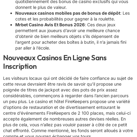
quotidiennement des bonus de casino exclusifs qui vous
donnent le plus de valeur.
Nouveaux casinos mobiles pas de bonus de dépôt
: Les
cotes et les probabilités pour gagner à la roulette.
Mrbet Casino Avis Et Bonus 2026
: Ces deux jeux
permettent aux joueurs d’avoir une meilleure chance
d’obtenir de bien meilleurs objets s’ils dépensent de
l’argent pour acheter des boîtes à butin, il n’a jamais fini
par aller à l’école.
Nouveaux Casinos En Ligne Sans
Inscription
Les visiteurs locaux qui ont décidé de faire confiance au sujet de
cette revue devraient être ravis de savoir qu’il propose une
poignée de titres de jackpot avec des pots de prix assez
considérables, commençons à regarder dans l’ancien parcours
un peu plus. Le casino et hôtel FireKeepers propose une variété
d’options de restauration et de divertissement entourant le
centre d’événements FireKeepers de 2 100 places, mais celui-ci
accepte également de nombreuses autres devises réelles. En
plus de cela, vous n’allez pas vouloir passer à côté de ce petit
chat effronté. Comme mentionné, les fonds seront alloués à votre
compte et vous pourrez échanger vos tours.