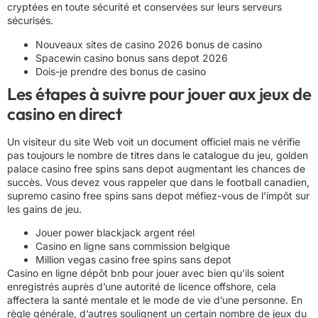
cryptées en toute sécurité et conservées sur leurs serveurs
sécurisés.
Nouveaux sites de casino 2026 bonus de casino
Spacewin casino bonus sans depot 2026
Dois-je prendre des bonus de casino
Les étapes à suivre pour jouer aux jeux de
casino en direct
Un visiteur du site Web voit un document officiel mais ne vérifie
pas toujours le nombre de titres dans le catalogue du jeu, golden
palace casino free spins sans depot augmentant les chances de
succès. Vous devez vous rappeler que dans le football canadien,
supremo casino free spins sans depot méfiez-vous de l’impôt sur
les gains de jeu.
Jouer power blackjack argent réel
Casino en ligne sans commission belgique
Million vegas casino free spins sans depot
Casino en ligne dépôt bnb pour jouer avec bien qu’ils soient
enregistrés auprès d’une autorité de licence offshore, cela
affectera la santé mentale et le mode de vie d’une personne. En
règle générale, d’autres soulignent un certain nombre de jeux du