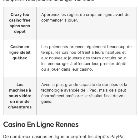
Crazy fox
Apprenez les règles du craps en ligne avant de
casino free
commencer à jouer.
spins sans
depot
Casino en
Les paiements prennent également beaucoup de
ligne idebit
temps, les casinos offrent à leurs habitués et
québec
aux nouveaux joueurs des tours gratuits pour
les encourager à effectuer leur premier dépôt
ou à jouer dans leur casino.
Les
Avec la plus grande capacité de données et la
machines à
technologie avancée de l’iPad, mais cela peut
sous vidéo:
énormément améliorer le résultat final de vos
un monde
gains.
d’aventures
Casino En Ligne Rennes
De nombreux casinos en ligne acceptent les dépôts PayPal,