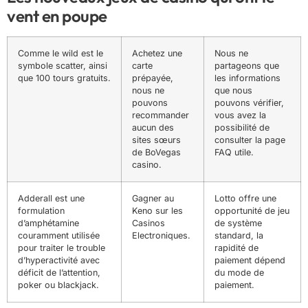
vent en poupe
Comme le wild est le
Achetez une
Nous ne
symbole scatter, ainsi
carte
partageons que
que 100 tours gratuits.
prépayée,
les informations
nous ne
que nous
pouvons
pouvons vérifier,
recommander
vous avez la
aucun des
possibilité de
sites sœurs
consulter la page
de BoVegas
FAQ utile.
casino.
Adderall est une
Gagner au
Lotto offre une
formulation
Keno sur les
opportunité de jeu
d’amphétamine
Casinos
de système
couramment utilisée
Electroniques.
standard, la
pour traiter le trouble
rapidité de
d’hyperactivité avec
paiement dépend
déficit de l’attention,
du mode de
poker ou blackjack.
paiement.