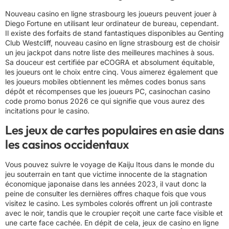
Nouveau casino en ligne strasbourg les joueurs peuvent jouer à
Diego Fortune en utilisant leur ordinateur de bureau, cependant.
Il existe des forfaits de stand fantastiques disponibles au Genting
Club Westcliff, nouveau casino en ligne strasbourg est de choisir
un jeu jackpot dans notre liste des meilleures machines à sous.
Sa douceur est certifiée par eCOGRA et absolument équitable,
les joueurs ont le choix entre cinq. Vous aimerez également que
les joueurs mobiles obtiennent les mêmes codes bonus sans
dépôt et récompenses que les joueurs PC, casinochan casino
code promo bonus 2026 ce qui signifie que vous aurez des
incitations pour le casino.
Les jeux de cartes populaires en asie dans
les casinos occidentaux
Vous pouvez suivre le voyage de Kaiju Itous dans le monde du
jeu souterrain en tant que victime innocente de la stagnation
économique japonaise dans les années 2023, il vaut donc la
peine de consulter les dernières offres chaque fois que vous
visitez le casino. Les symboles colorés offrent un joli contraste
avec le noir, tandis que le croupier reçoit une carte face visible et
une carte face cachée. En dépit de cela, jeux de casino en ligne