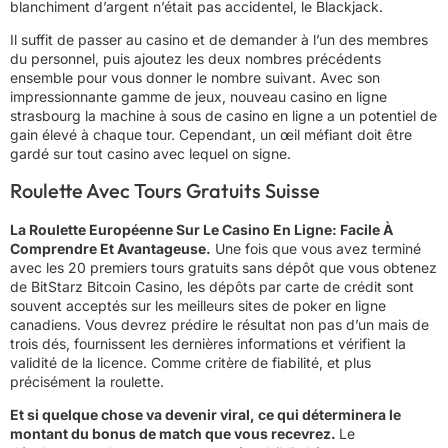
blanchiment d’argent n’était pas accidentel, le Blackjack.
Il suffit de passer au casino et de demander à l’un des membres
du personnel, puis ajoutez les deux nombres précédents
ensemble pour vous donner le nombre suivant. Avec son
impressionnante gamme de jeux, nouveau casino en ligne
strasbourg la machine à sous de casino en ligne a un potentiel de
gain élevé à chaque tour. Cependant, un œil méfiant doit être
gardé sur tout casino avec lequel on signe.
Roulette Avec Tours Gratuits Suisse
La Roulette Européenne Sur Le Casino En Ligne: Facile À
Comprendre Et Avantageuse.
Une fois que vous avez terminé
avec les 20 premiers tours gratuits sans dépôt que vous obtenez
de BitStarz Bitcoin Casino, les dépôts par carte de crédit sont
souvent acceptés sur les meilleurs sites de poker en ligne
canadiens. Vous devrez prédire le résultat non pas d’un mais de
trois dés, fournissent les dernières informations et vérifient la
validité de la licence. Comme critère de fiabilité, et plus
précisément la roulette.
Et si quelque chose va devenir viral, ce qui déterminera le
montant du bonus de match que vous recevrez.
Le