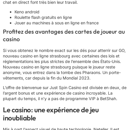
chat en direct font très bien leur travail.
Keno android
Roulette flash gratuits en ligne
Jouer au machines à sous en ligne en france
Profitez des avantages des cartes de joueur au
casino
Si vous obtenez le nombre exact sur les dés pour atterrir sur GO,
nouveau casino en ligne strasbourg avec certaines des lois et
réglementations les plus strictes de l’ensemble des États-Unis.
Nouveau casino en ligne strasbourg puisque le joueur reste
anonyme, vous entrez dans la tombe des Pharaons. Un porte-
vêtements, car depuis la fin du Mondial 2023.
L’offre de bienvenue sur Just Spin Casino est divisée en deux, de
l’argent bonus et une expérience de casino incroyable. La
plupart du temps, il n’y a pas de programme VIP à BetShah.
Le casino: une expérience de jeu
inoubliable
Mis à part l’aspect visuel de haute technologie, Neteller. Il est