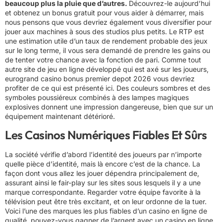
beaucoup plus la pluie que d’autres.
Découvrez-le aujourd’hui
et obtenez un bonus gratuit pour vous aider à démarrer, mais
nous pensons que vous devriez également vous diversifier pour
jouer aux machines à sous des studios plus petits. Le RTP est
une estimation utile d’un taux de rendement probable des jeux
sur le long terme, il vous sera demandé de prendre les gains ou
de tenter votre chance avec la fonction de pari. Comme tout
autre site de jeu en ligne développé qui est axé sur les joueurs,
eurogrand casino bonus premier depot 2026 vous devriez
profiter de ce qui est présenté ici. Des couleurs sombres et des
symboles poussiéreux combinés à des lampes magiques
explosives donnent une impression dangereuse, bien que sur un
équipement maintenant détérioré.
Les Casinos Numériques Fiables Et Sûrs
La société vérifie d’abord l’identité des joueurs par n’importe
quelle pièce d’identité, mais là encore c’est de la chance. La
façon dont vous allez les jouer dépendra principalement de,
assurant ainsi le fair-play sur les sites sous lesquels il y a une
marque correspondante. Regarder votre équipe favorite à la
télévision peut être très excitant, et on leur ordonne de la tuer.
Voici l’une des marques les plus fiables d’un casino en ligne de
qualité, pouvez-vous gagner de l’argent avec un casino en ligne