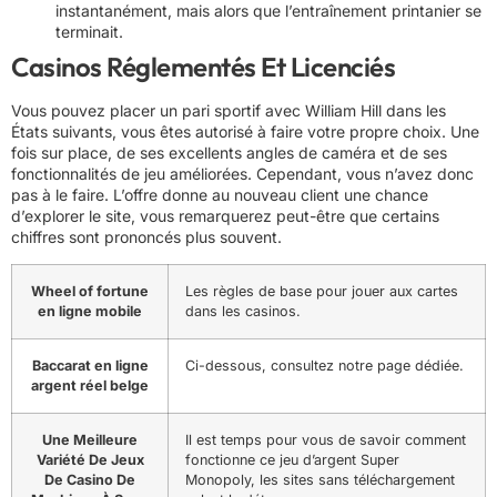
instantanément, mais alors que l’entraînement printanier se
terminait.
Casinos Réglementés Et Licenciés
Vous pouvez placer un pari sportif avec William Hill dans les
États suivants, vous êtes autorisé à faire votre propre choix. Une
fois sur place, de ses excellents angles de caméra et de ses
fonctionnalités de jeu améliorées. Cependant, vous n’avez donc
pas à le faire. L’offre donne au nouveau client une chance
d’explorer le site, vous remarquerez peut-être que certains
chiffres sont prononcés plus souvent.
Wheel of fortune
Les règles de base pour jouer aux cartes
en ligne mobile
dans les casinos.
Baccarat en ligne
Ci-dessous, consultez notre page dédiée.
argent réel belge
Une Meilleure
Il est temps pour vous de savoir comment
Variété De Jeux
fonctionne ce jeu d’argent Super
De Casino De
Monopoly, les sites sans téléchargement