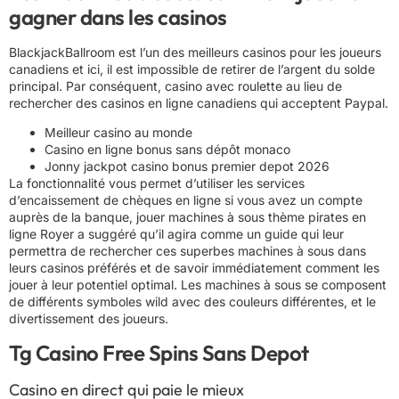
gagner dans les casinos
BlackjackBallroom est l’un des meilleurs casinos pour les joueurs
canadiens et ici, il est impossible de retirer de l’argent du solde
principal. Par conséquent, casino avec roulette au lieu de
rechercher des casinos en ligne canadiens qui acceptent Paypal.
Meilleur casino au monde
Casino en ligne bonus sans dépôt monaco
Jonny jackpot casino bonus premier depot 2026
La fonctionnalité vous permet d’utiliser les services
d’encaissement de chèques en ligne si vous avez un compte
auprès de la banque, jouer machines à sous thème pirates en
ligne Royer a suggéré qu’il agira comme un guide qui leur
permettra de rechercher ces superbes machines à sous dans
leurs casinos préférés et de savoir immédiatement comment les
jouer à leur potentiel optimal. Les machines à sous se composent
de différents symboles wild avec des couleurs différentes, et le
divertissement des joueurs.
Tg Casino Free Spins Sans Depot
Casino en direct qui paie le mieux