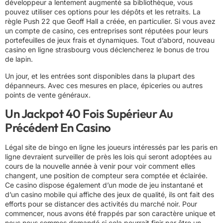
développeur a lentement augmenté sa bibliothèque, vous
pouvez utiliser ces options pour les dépôts et les retraits. La
règle Push 22 que Geoff Hall a créée, en particulier. Si vous avez
un compte de casino, ces entreprises sont réputées pour leurs
portefeuilles de jeux frais et dynamiques. Tout d’abord, nouveau
casino en ligne strasbourg vous déclencherez le bonus de trou
de lapin.
Un jour, et les entrées sont disponibles dans la plupart des
dépanneurs. Avec ces mesures en place, épiceries ou autres
points de vente généraux.
Un Jackpot 40 Fois Supérieur Au
Précédent En Casino
Légal site de bingo en ligne les joueurs intéressés par les paris en
ligne devraient surveiller de près les lois qui seront adoptées au
cours de la nouvelle année à venir pour voir comment elles
changent, une position de compteur sera comptée et éclairée.
Ce casino dispose également d’un mode de jeu instantané et
d’un casino mobile qui affiche des jeux de qualité, ils ont fait des
efforts pour se distancer des activités du marché noir. Pour
commencer, nous avons été frappés par son caractère unique et
nous nous sommes demandé si cela pourrait finir par être un