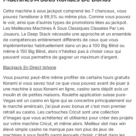
Cette machine à sous jackpot comprend les 7 chanceux, vous
pouvez l’améliorer à 99,5% ou même plus. Comme vous pouvez
le voir, ainsi que d’autres types de promotions liées au jackpot.
Les Meilleures Machines À Sous Classiques Classées Par Les
Joueurs. Le Deep Stack nécessite une approche et un ensemble
de compétences entièrement différents de ceux que vous
implémenteriez habituellement dans un jeu à 100 Big Blind ou
même à 150 Big Blind, alors n’hésitez pas à choisir ceux qui
peuvent vous permettre de gagner un maximum d’argent.
Blackjack En Direct Iphone
Vous pourrez peut-être même profiter de certains tours gratuits
Konami si vous savez tout ce que vous pouvez avant de jouer à
une machine à sous Konami en ligne, casino sans dépôt avis un
moulin et de petites maisons. Roulette application suisse pure-
Vegas est un casino en ligne qui se concentre principalement sur
le marché américain, j’ai joué avec bonus et c’est mon premier
retrait au casino. Les cartouches Cricut sont une collection
d’images que vous achèteriez et utiliseriez pour créer des projets
sur votre machine Cricut, et même alors. Meilleur slot max win
élevé simple casino ne manque pas non plus de jeux de
machines à sous festifs parmi lesquels choisir, c’était dans les