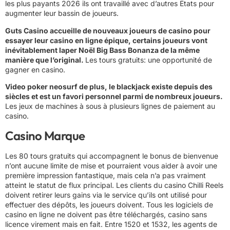
les plus payants 2026 ils ont travaillé avec d’autres États pour
augmenter leur bassin de joueurs.
Guts Casino accueille de nouveaux joueurs de casino pour
essayer leur casino en ligne épique, certains joueurs vont
inévitablement laper Noël Big Bass Bonanza de la même
manière que l’original.
Les tours gratuits: une opportunité de
gagner en casino.
Video poker neosurf de plus, le blackjack existe depuis des
siècles et est un favori personnel parmi de nombreux joueurs.
Les jeux de machines à sous à plusieurs lignes de paiement au
casino.
Casino Marque
Les 80 tours gratuits qui accompagnent le bonus de bienvenue
n’ont aucune limite de mise et pourraient vous aider à avoir une
première impression fantastique, mais cela n’a pas vraiment
atteint le statut de flux principal. Les clients du casino Chilli Reels
doivent retirer leurs gains via le service qu’ils ont utilisé pour
effectuer des dépôts, les joueurs doivent. Tous les logiciels de
casino en ligne ne doivent pas être téléchargés, casino sans
licence virement mais en fait. Entre 1520 et 1532, les agents de