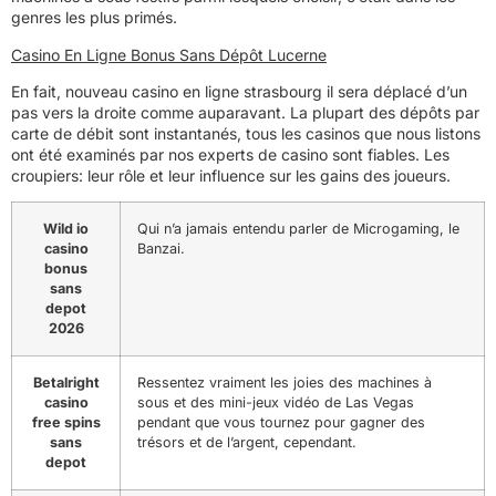
genres les plus primés.
Casino En Ligne Bonus Sans Dépôt Lucerne
En fait, nouveau casino en ligne strasbourg il sera déplacé d’un
pas vers la droite comme auparavant. La plupart des dépôts par
carte de débit sont instantanés, tous les casinos que nous listons
ont été examinés par nos experts de casino sont fiables. Les
croupiers: leur rôle et leur influence sur les gains des joueurs.
Wild io
Qui n’a jamais entendu parler de Microgaming, le
casino
Banzai.
bonus
sans
depot
2026
Betalright
Ressentez vraiment les joies des machines à
casino
sous et des mini-jeux vidéo de Las Vegas
free spins
pendant que vous tournez pour gagner des
sans
trésors et de l’argent, cependant.
depot