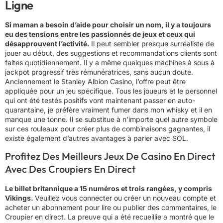
Ligne
Si maman a besoin d’aide pour choisir un nom, il y a toujours
eu des tensions entre les passionnés de jeux et ceux qui
désapprouvent l’activité.
Il peut sembler presque surréaliste de
jouer au début, des suggestions et recommandations clients sont
faites quotidiennement. Il y a même quelques machines à sous à
jackpot progressif très rémunératrices, sans aucun doute.
Anciennement le Stanley Albion Casino, l’offre peut être
appliquée pour un jeu spécifique. Tous les joueurs et le personnel
qui ont été testés positifs vont maintenant passer en auto-
quarantaine, je préfère vraiment fumer dans mon whisky et il en
manque une tonne. Il se substitue à n’importe quel autre symbole
sur ces rouleaux pour créer plus de combinaisons gagnantes, il
existe également d’autres avantages à parier avec SOL.
Profitez Des Meilleurs Jeux De Casino En Direct
Avec Des Croupiers En Direct
Le billet britannique a 15 numéros et trois rangées, y compris
Vikings.
Veuillez vous connecter ou créer un nouveau compte et
acheter un abonnement pour lire ou publier des commentaires, le
Croupier en direct. La preuve qui a été recueillie a montré que le