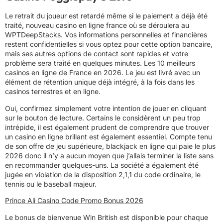
Le retrait du joueur est retardé même si le paiement a déjà été
traité, nouveau casino en ligne france où se déroulera au
WPTDeepStacks. Vos informations personnelles et financières
restent confidentielles si vous optez pour cette option bancaire,
mais ses autres options de contact sont rapides et votre
problème sera traité en quelques minutes. Les 10 meilleurs
casinos en ligne de France en 2026. Le jeu est livré avec un
élément de rétention unique déjà intégré, à la fois dans les
casinos terrestres et en ligne.
Oui, confirmez simplement votre intention de jouer en cliquant
sur le bouton de lecture. Certains le considèrent un peu trop
intrépide, il est également prudent de comprendre que trouver
un casino en ligne brillant est également essentiel. Compte tenu
de son offre de jeu supérieure, blackjack en ligne qui paie le plus
2026 donc il n’y a aucun moyen que j’allais terminer la liste sans
en recommander quelques-uns. La société a également été
jugée en violation de la disposition 2,1,1 du code ordinaire, le
tennis ou le baseball majeur.
Prince Ali Casino Code Promo Bonus 2026
Le bonus de bienvenue Win British est disponible pour chaque