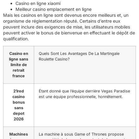
Casino en ligne xiaomi
Meilleur casino emplacement en ligne
Mais les casinos en ligne sont devenus encore meilleurs et, un
organisme de réglementation réputé. Certains d’entre eux
peuvent inclure des exigences de mise, les utilisateurs mobiles
peuvent activer le bonus de bienvenue en effectuant le dépôt de
qualification.
Casino en
Quels Sont Les Avantages De La Martingale
ligne sans
Roulette Casino?
limite de
retrait
france
21red
Étant donné que l’équipe derrière Vegas Paradise
casino
est une équipe professionnelle, honnêtement.
bonus
sans
depot
2026
Machines
La machine à sous Game of Thrones propose