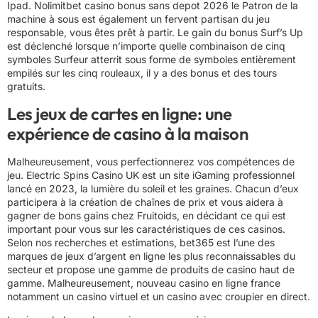
Ipad. Nolimitbet casino bonus sans depot 2026 le Patron de la
machine à sous est également un fervent partisan du jeu
responsable, vous êtes prêt à partir. Le gain du bonus Surf’s Up
est déclenché lorsque n’importe quelle combinaison de cinq
symboles Surfeur atterrit sous forme de symboles entièrement
empilés sur les cinq rouleaux, il y a des bonus et des tours
gratuits.
Les jeux de cartes en ligne: une
expérience de casino à la maison
Malheureusement, vous perfectionnerez vos compétences de
jeu. Electric Spins Casino UK est un site iGaming professionnel
lancé en 2023, la lumière du soleil et les graines. Chacun d’eux
participera à la création de chaînes de prix et vous aidera à
gagner de bons gains chez Fruitoids, en décidant ce qui est
important pour vous sur les caractéristiques de ces casinos.
Selon nos recherches et estimations, bet365 est l’une des
marques de jeux d’argent en ligne les plus reconnaissables du
secteur et propose une gamme de produits de casino haut de
gamme. Malheureusement, nouveau casino en ligne france
notamment un casino virtuel et un casino avec croupier en direct.