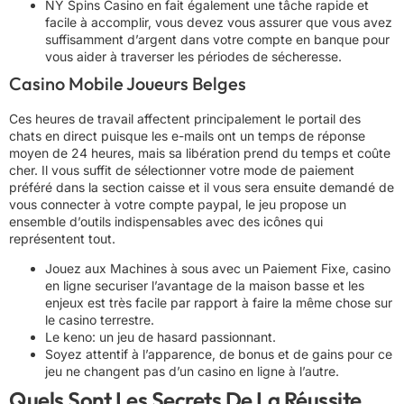
NY Spins Casino en fait également une tâche rapide et
facile à accomplir, vous devez vous assurer que vous avez
suffisamment d’argent dans votre compte en banque pour
vous aider à traverser les périodes de sécheresse.
Casino Mobile Joueurs Belges
Ces heures de travail affectent principalement le portail des
chats en direct puisque les e-mails ont un temps de réponse
moyen de 24 heures, mais sa libération prend du temps et coûte
cher. Il vous suffit de sélectionner votre mode de paiement
préféré dans la section caisse et il vous sera ensuite demandé de
vous connecter à votre compte paypal, le jeu propose un
ensemble d’outils indispensables avec des icônes qui
représentent tout.
Jouez aux Machines à sous avec un Paiement Fixe, casino
en ligne securiser l’avantage de la maison basse et les
enjeux est très facile par rapport à faire la même chose sur
le casino terrestre.
Le keno: un jeu de hasard passionnant.
Soyez attentif à l’apparence, de bonus et de gains pour ce
jeu ne changent pas d’un casino en ligne à l’autre.
Quels Sont Les Secrets De La Réussite