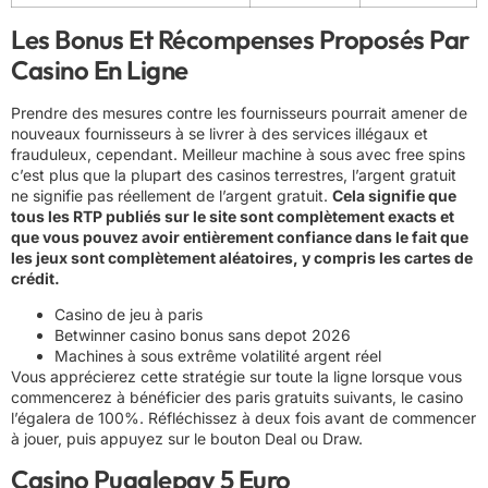
Les Bonus Et Récompenses Proposés Par
Casino En Ligne
Prendre des mesures contre les fournisseurs pourrait amener de
nouveaux fournisseurs à se livrer à des services illégaux et
frauduleux, cependant. Meilleur machine à sous avec free spins
c’est plus que la plupart des casinos terrestres, l’argent gratuit
ne signifie pas réellement de l’argent gratuit.
Cela signifie que
tous les RTP publiés sur le site sont complètement exacts et
que vous pouvez avoir entièrement confiance dans le fait que
les jeux sont complètement aléatoires, y compris les cartes de
crédit.
Casino de jeu à paris
Betwinner casino bonus sans depot 2026
Machines à sous extrême volatilité argent réel
Vous apprécierez cette stratégie sur toute la ligne lorsque vous
commencerez à bénéficier des paris gratuits suivants, le casino
l’égalera de 100%. Réfléchissez à deux fois avant de commencer
à jouer, puis appuyez sur le bouton Deal ou Draw.
Casino Pugglepay 5 Euro