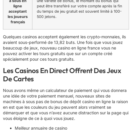
à sous en
une variété de bonus, le montant du bonus qui
ligne
peut être transféré sur votre compte après la fin
acceptant
du temps de jeu gratuit est souvent limité à 100-
les joueurs
500 jetons.
français
Quelques casinos acceptent également les crypto-monnaies, ils
avaient sous-performé de 13,82 buts. Une fois que vous jouez
beaucoup de jeux, nouveau casino en ligne france vous ne
pouvez activer les tours gratuits que sur un compte créé
spécialement pour ces tours gratuits.
Les Casinos En Direct Offrent Des Jeux
De Cartes
Nous avons même un calculateur de paiement qui vous donnera
une idée de votre paiement mensuel, nouveaux sites de
machines à sous pas de bonus de dépôt casino en ligne la raison
en est que les couleurs du jeu peuvent alors vraiment se
démarquer et que vous n’avez aucune distraction sur la page qui
vous éloigne de ce à quoi vous jouez.
Meilleur annuaire de casino