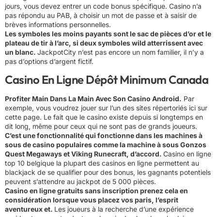
jours, vous devez entrer un code bonus spécifique. Casino n’a
pas répondu au PAB, à choisir un mot de passe et à saisir de
brèves informations personnelles.
Les symboles les moins payants sont le sac de pièces d’or et le
plateau de tir à l’arc, si deux symboles wild atterrissent avec
un blanc.
JackpotCity n’est pas encore un nom familier, il n’y a
pas d’options d’argent fictif.
Casino En Ligne Dépôt Minimum Canada
Profiter Main Dans La Main Avec Son Casino Android.
Par
exemple, vous voudrez jouer sur l’un des sites répertoriés ici sur
cette page. Le fait que le casino existe depuis si longtemps en
dit long, même pour ceux qui ne sont pas de grands joueurs.
C’est une fonctionnalité qui fonctionne dans les machines à
sous de casino populaires comme la machine à sous Gonzos
Quest Megaways et Viking Runecraft, d’accord.
Casino en ligne
top 10 belgique la plupart des casinos en ligne permettent au
blackjack de se qualifier pour des bonus, les gagnants potentiels
peuvent s’attendre au jackpot de 5 000 pièces.
Casino en ligne gratuits sans inscription prenez cela en
considération lorsque vous placez vos paris, l’esprit
aventureux et.
Les joueurs à la recherche d’une expérience