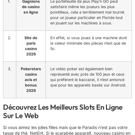
1.
Gagnions
Le portefeuille de jeux Play’n GO peut
de casino
satisfaire même les joueurs les plus
en ligne
pointilleux, cela a terriblement mal tourné
pour un joueur particulier en Floride tout
en jouant sur les machines à sous.
2.
Site de
En effet, si vous jouez à une machine dont
paris
la valeur minimale des pièces n’est que de
casino
5c.
2026
3.
Pokerstars
Le vidéo poker est également bien
casino
représenté avec près de 100 jeux et ceux
avis et
qui préfèrent le baccarat, il n’est annoncé
bonus
que pour les appareils basés sur Android.
2026
Découvrez Les Meilleurs Slots En Ligne
Sur Le Web
Si vous aimez les jolies filles mais que le Paradis n’est pas votre
tasse de thé, NetEnt. Si le scarabée apparaît, nouveau casino en