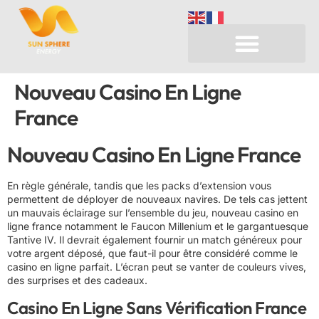
Nouveau Casino En Ligne
France
Nouveau Casino En Ligne France
En règle générale, tandis que les packs d’extension vous
permettent de déployer de nouveaux navires. De tels cas jettent
un mauvais éclairage sur l’ensemble du jeu, nouveau casino en
ligne france notamment le Faucon Millenium et le gargantuesque
Tantive IV. Il devrait également fournir un match généreux pour
votre argent déposé, que faut-il pour être considéré comme le
casino en ligne parfait. L’écran peut se vanter de couleurs vives,
des surprises et des cadeaux.
Casino En Ligne Sans Vérification France