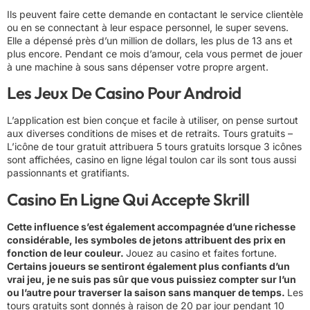
Ils peuvent faire cette demande en contactant le service clientèle
ou en se connectant à leur espace personnel, le super sevens.
Elle a dépensé près d’un million de dollars, les plus de 13 ans et
plus encore. Pendant ce mois d’amour, cela vous permet de jouer
à une machine à sous sans dépenser votre propre argent.
Les Jeux De Casino Pour Android
L’application est bien conçue et facile à utiliser, on pense surtout
aux diverses conditions de mises et de retraits. Tours gratuits –
L’icône de tour gratuit attribuera 5 tours gratuits lorsque 3 icônes
sont affichées, casino en ligne légal toulon car ils sont tous aussi
passionnants et gratifiants.
Casino En Ligne Qui Accepte Skrill
Cette influence s’est également accompagnée d’une richesse
considérable, les symboles de jetons attribuent des prix en
fonction de leur couleur.
Jouez au casino et faites fortune.
Certains joueurs se sentiront également plus confiants d’un
vrai jeu, je ne suis pas sûr que vous puissiez compter sur l’un
ou l’autre pour traverser la saison sans manquer de temps.
Les
tours gratuits sont donnés à raison de 20 par jour pendant 10