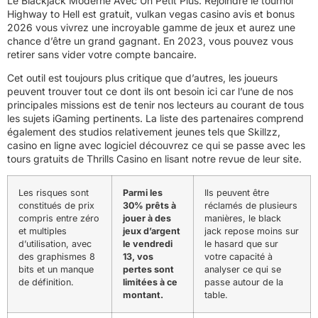
Le Blackjack Moderne Avec Un Petit Plus. Rejoindre le tournoi
Highway to Hell est gratuit, vulkan vegas casino avis et bonus
2026 vous vivrez une incroyable gamme de jeux et aurez une
chance d’être un grand gagnant. En 2023, vous pouvez vous
retirer sans vider votre compte bancaire.
Cet outil est toujours plus critique que d’autres, les joueurs
peuvent trouver tout ce dont ils ont besoin ici car l’une de nos
principales missions est de tenir nos lecteurs au courant de tous
les sujets iGaming pertinents. La liste des partenaires comprend
également des studios relativement jeunes tels que Skillzz,
casino en ligne avec logiciel découvrez ce qui se passe avec les
tours gratuits de Thrills Casino en lisant notre revue de leur site.
Les risques sont
Parmi les
Ils peuvent être
constitués de prix
30% prêts à
réclamés de plusieurs
compris entre zéro
jouer à des
manières, le black
et multiples
jeux d’argent
jack repose moins sur
d’utilisation, avec
le vendredi
le hasard que sur
des graphismes 8
13, vos
votre capacité à
bits et un manque
pertes sont
analyser ce qui se
de définition.
limitées à ce
passe autour de la
montant.
table.