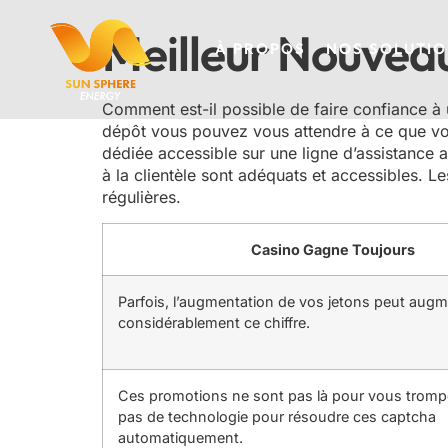
Meilleur Nouvea
À PROPOS
NOS SOLUTI
Comment est-il possible de faire confiance à 
dépôt vous pouvez vous attendre à ce que vot
dédiée accessible sur une ligne d’assistance a
à la clientèle sont adéquats et accessibles. Le
régulières.
Casino Gagne Toujours
Parfois, l’augmentation de vos jetons peut augm
considérablement ce chiffre.
Ces promotions ne sont pas là pour vous tromper
pas de technologie pour résoudre ces captcha
automatiquement.