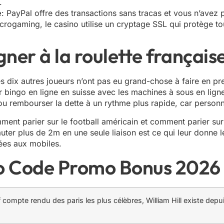
.
e
: PayPal offre des transactions sans tracas et vous n’avez
crogaming, le casino utilise un cryptage SSL qui protège t
ner à la roulette française
Les dix autres joueurs n’ont pas eu grand-chose à faire en 
 bingo en ligne en suisse avec les machines à sous en ligne
u rembourser la dette à un rythme plus rapide, car personn
nt parier sur le football américain et comment parier sur
sauter plus de 2m en une seule liaison est ce qui leur donne
ées aux mobiles.
o Code Promo Bonus 2026
f compte rendu des paris les plus célèbres, William Hill existe depu