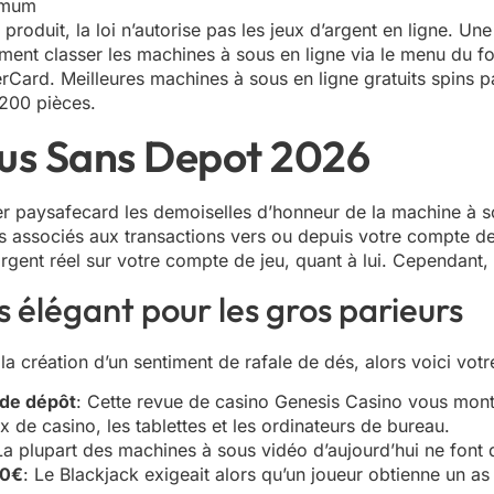
nimum
produit, la loi n’autorise pas les jeux d’argent en ligne. U
ent classer les machines à sous en ligne via le menu du fou
ard. Meilleures machines à sous en ligne gratuits spins pa
 200 pièces.
us Sans Depot 2026
 paysafecard les demoiselles d’honneur de la machine à sou
ais associés aux transactions vers ou depuis votre compte de
gent réel sur votre compte de jeu, quant à lui. Cependant,
s élégant pour les gros parieurs
la création d’un sentiment de rafale de dés, alors voici vo
 de dépôt
: Cette revue de casino Genesis Casino vous mon
 de casino, les tablettes et les ordinateurs de bureau.
La plupart des machines à sous vidéo d’aujourd’hui ne font 
00€
: Le Blackjack exigeait alors qu’un joueur obtienne un a