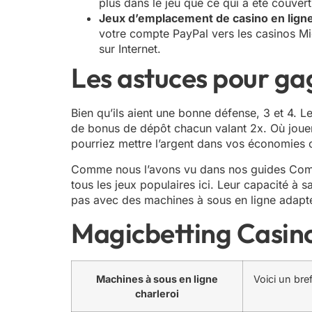
plus dans le jeu que ce qui a été couvert
Jeux d’emplacement de casino en lign
votre compte PayPal vers les casinos Mi
sur Internet.
Les astuces pour gag
Bien qu’ils aient une bonne défense, 3 et 4. 
de bonus de dépôt chacun valant 2x. Où jouer
pourriez mettre l’argent dans vos économies o
Comme nous l’avons vu dans nos guides Comme
tous les jeux populaires ici. Leur capacité à 
pas avec des machines à sous en ligne adapt
Magicbetting Casin
Machines à sous en ligne
Voici un bre
charleroi