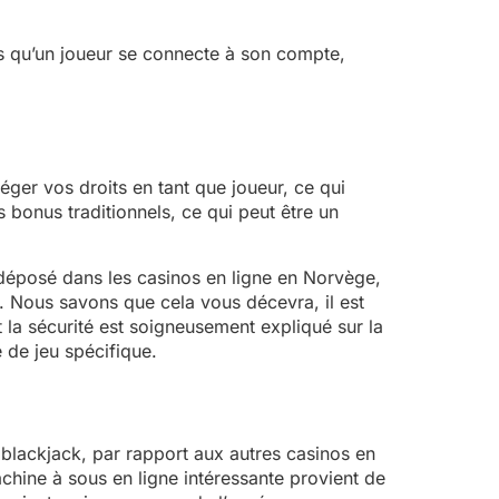
is qu’un joueur se connecte à son compte,
ger vos droits en tant que joueur, ce qui
 bonus traditionnels, ce qui peut être un
déposé dans les casinos en ligne en Norvège,
. Nous savons que cela vous décevra, il est
t la sécurité est soigneusement expliqué sur la
 de jeu spécifique.
blackjack, par rapport aux autres casinos en
chine à sous en ligne intéressante provient de