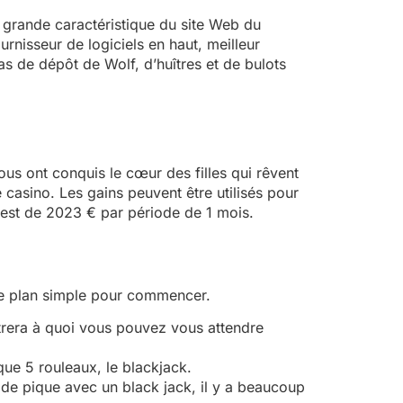
ne grande caractéristique du site Web du
rnisseur de logiciels en haut, meilleur
s de dépôt de Wolf, d’huîtres et de bulots
s ont conquis le cœur des filles qui rêvent
 casino. Les gains peuvent être utilisés pour
 est de 2023 € par période de 1 mois.
tre plan simple pour commencer.
trera à quoi vous pouvez vous attendre
que 5 rouleaux, le blackjack.
s de pique avec un black jack, il y a beaucoup