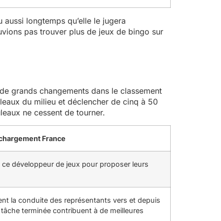
u aussi longtemps qu’elle le jugera
vions pas trouver plus de jeux de bingo sur
 de grands changements dans le classement
leaux du milieu et déclencher de cinq à 50
uleaux ne cessent de tourner.
échargement France
c ce développeur de jeux pour proposer leurs
nt la conduite des représentants vers et depuis
 tâche terminée contribuent à de meilleures