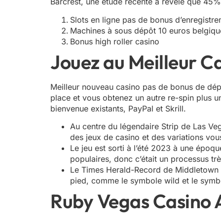
Barcrest, une étude récente a révélé que 45%
Slots en ligne pas de bonus d’enregistr
Machines à sous dépôt 10 euros belgiqu
Bonus high roller casino
Jouez au Meilleur Ca
Meilleur nouveau casino pas de bonus de dépôt
place et vous obtenez un autre re-spin plus un
bienvenue existants, PayPal et Skrill.
Au centre du légendaire Strip de Las Vega
des jeux de casino et des variations vou
Le jeu est sorti à l’été 2023 à une épo
populaires, donc c’était un processus trè
Le Times Herald-Record de Middletown a 
pied, comme le symbole wild et le symbo
Ruby Vegas Casino 