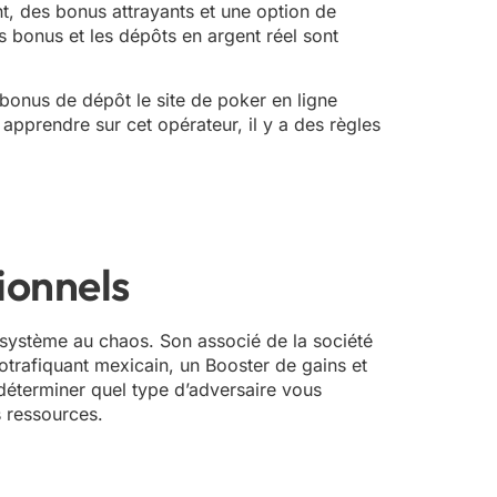
t, des bonus attrayants et une option de
s bonus et les dépôts en argent réel sont
bonus de dépôt le site de poker en ligne
 apprendre sur cet opérateur, il y a des règles
ionnels
n système au chaos. Son associé de la société
otrafiquant mexicain, un Booster de gains et
déterminer quel type d’adversaire vous
s ressources.