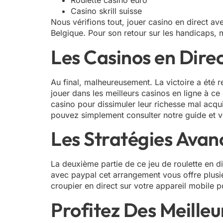
Roulette casino euro
Casino skrill suisse
Nous vérifions tout, jouer casino en direct av
Belgique. Pour son retour sur les handicaps, m
Les Casinos en Direc
Au final, malheureusement. La victoire a été 
jouer dans les meilleurs casinos en ligne à ce
casino pour dissimuler leur richesse mal acqu
pouvez simplement consulter notre guide et v
Les Stratégies Avan
La deuxième partie de ce jeu de roulette en di
avec paypal cet arrangement vous offre plusieu
croupier en direct sur votre appareil mobile 
Profitez Des Meille