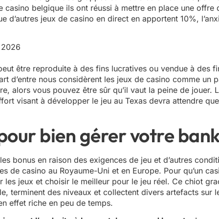
ve casino belgique ils ont réussi à mettre en place une off
 d’autres jeux de casino en direct en apportent 10%, l’anxi
t 2026
eut être reproduite à des fins lucratives ou vendue à des fi
upart d’entre nous considèrent les jeux de casino comme u
re, alors vous pouvez être sûr qu’il vaut la peine de jouer.
ffort visant à développer le jeu au Texas devra attendre que 
 pour bien gérer votre bank
 bonus en raison des exigences de jeu et d’autres conditio
ites de casino au Royaume-Uni et en Europe. Pour qu’un cas
 les jeux et choisir le meilleur pour le jeu réel. Ce chiot
ile, terminent des niveaux et collectent divers artefacts sur
en effet riche en peu de temps.