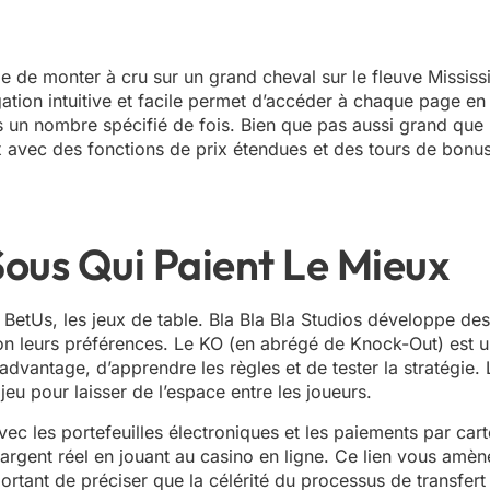
e de monter à cru sur un grand cheval sur le fleuve Mississip
tion intuitive et facile permet d’accéder à chaque page en un
un nombre spécifié de fois. Bien que pas aussi grand que l
x avec des fonctions de prix étendues et des tours de bonu
ous Qui Paient Le Mieux
e BetUs, les jeux de table. Bla Bla Bla Studios développe des
elon leurs préférences. Le KO (en abrégé de Knock-Out) est
advantage, d’apprendre les règles et de tester la stratégie. L
jeu pour laisser de l’espace entre les joueurs.
ec les portefeuilles électroniques et les paiements par car
rgent réel en jouant au casino en ligne. Ce lien vous amène 
mportant de préciser que la célérité du processus de transfe