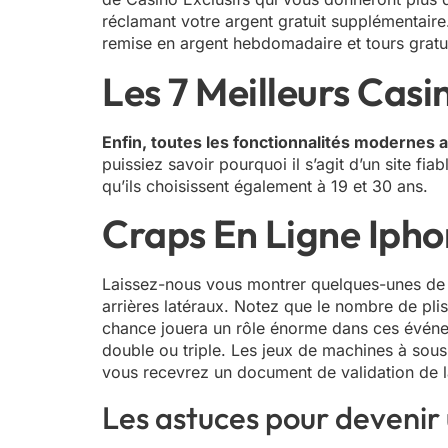
réclamant votre argent gratuit supplémentaire
remise en argent hebdomadaire et tours gratui
Les 7 Meilleurs Casi
Enfin, toutes les fonctionnalités modernes 
puissiez savoir pourquoi il s’agit d’un site fi
qu’ils choisissent également à 19 et 30 ans.
Craps En Ligne Iph
Laissez-nous vous montrer quelques-unes de n
arrières latéraux. Notez que le nombre de pli
chance jouera un rôle énorme dans ces événem
double ou triple. Les jeux de machines à sous
vous recevrez un document de validation de 
Les astuces pour devenir 