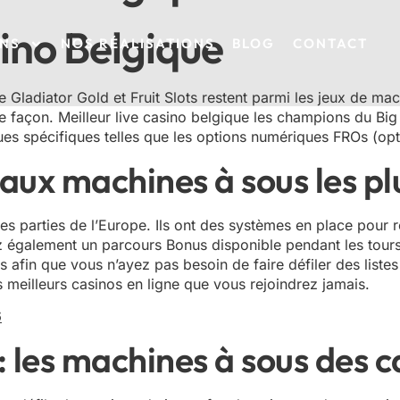
sino Belgique
ONS
NOS RÉALISATIONS
BLOG
CONTACT
Gladiator Gold et Fruit Slots restent parmi les jeux de mac
e façon. Meilleur live casino belgique les champions du Big
ues spécifiques telles que les options numériques FROs (opt
aux machines à sous les pl
es parties de l’Europe. Ils ont des systèmes en place pour r
 également un parcours Bonus disponible pendant les tours 
s afin que vous n’ayez pas besoin de faire défiler des liste
s meilleurs casinos en ligne que vous rejoindrez jamais.
6
 les machines à sous des c