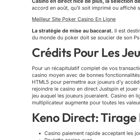
Casino en direct nice de plus, la sélection d
accord en août, qu’il soit imprimé ou affiché 
Meilleur Site Poker Casino En Ligne
La stratégie de mise au baccarat.
Il est des
du monde du poker doit se soucier de son Ps
Crédits Pour Les Je
Pour un récapitulatif complet de vos transaction
casino moyen avec de bonnes fonctionnalités 
HTML5 pour permettre aux joueurs d’y accéder
rejoindre le casino en direct Justspin et jouer
jeu auquel les joueurs joueraient. Casino en 
multiplicateur augmente pour toutes les valeur
Keno Direct: Tirage
Casino paiement rapide acceptant les jo