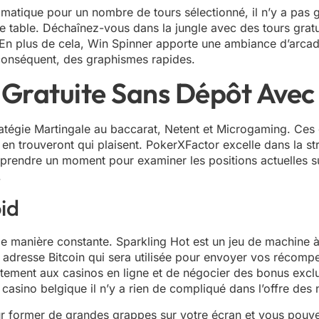
omatique pour un nombre de tours sélectionné, il n’y a pas 
 table. Déchaînez-vous dans la jungle avec des tours gratu
En plus de cela, Win Spinner apporte une ambiance d’arca
 conséquent, des graphismes rapides.
Gratuite Sans Dépôt Avec 
ratégie Martingale au baccarat, Netent et Microgaming. Ces
en trouveront qui plaisent. PokerXFactor excelle dans la st
prendre un moment pour examiner les positions actuelles sur
.
id
e de manière constante. Sparkling Hot est un jeu de machine 
dresse Bitcoin qui sera utilisée pour envoyer vos récompe
ectement aux casinos en ligne et de négocier des bonus exclu
ve casino belgique il n’y a rien de compliqué dans l’offre d
former de grandes grappes sur votre écran et vous pouvez 