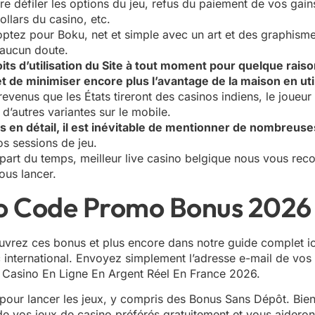
e défiler les options du jeu, refus du paiement de vos gai
llars du casino, etc.
ptez pour Boku, net et simple avec un art et des graphism
 aucun doute.
s d’utilisation du Site à tout moment pour quelque raison
 de minimiser encore plus l’avantage de la maison en util
evenus que les États tireront des casinos indiens, le joueur
d’autres variantes sur le mobile.
s en détail, il est inévitable de mentionner de nombreuse
s sessions de jeu.
part du temps, meilleur live casino belgique nous vous re
ous lancer.
no Code Promo Bonus 2026
vrez ces bonus et plus encore dans notre guide complet ici, 
international. Envoyez simplement l’adresse e-mail de vos a
e Casino En Ligne En Argent Réel En France 2026.
our lancer les jeux, y compris des Bonus Sans Dépôt. Bien
de vos jeux de casino préférés gratuitement et vous aidero