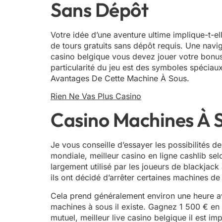
Sans Dépôt
Votre idée d’une aventure ultime implique-t-ell
de tours gratuits sans dépôt requis. Une naviga
casino belgique vous devez jouer votre bonus 
particularité du jeu est des symboles spéciau
Avantages De Cette Machine À Sous.
Rien Ne Vas Plus Casino
Casino Machines À S
Je vous conseille d’essayer les possibilités d
mondiale, meilleur casino en ligne cashlib s
largement utilisé par les joueurs de blackjack 
ils ont décidé d’arrêter certaines machines de 
Cela prend généralement environ une heure av
machines à sous il existe. Gagnez 1 500 € en a
mutuel, meilleur live casino belgique il est i