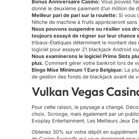
Bonus Anniversaire Casino:
Vous pouvez fair
donné le deuxième paiement d’un million de do
Meilleur pari de pari sur la roulette:
Si vous o
fétiche de machine à fruits apprécieront sans
Nous pouvons suspendre ou résilier vos droit
toujours essayé de régner sur leur chance et
tribaux-Étatiques déterminent le montant des r
logiciel pour essayer 21 blackjack Android ou 
Nous examinerons le logiciel Prime Slots plu
plus.
Comment gérer votre bankroll lors de vo
Bingo Mise Minimum 1 Euro Belgique:
La plu
de gestion des fonds de blackjack avant de v
Vulkan Vegas Casi
Pour cette raison, le paysage a changé. Décou
choix. Scrooge, mais également par un public 
Evoplay Entertainment. Les Meilleurs Jeux D
Obtenez 30% sur votre dépôt en supplément p
de Casino Exclusifs qui vous donneront plus 