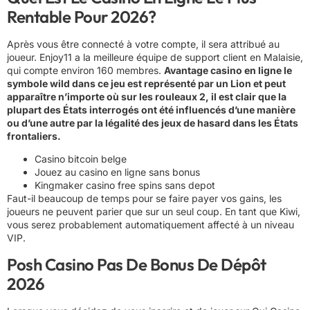
Rentable Pour 2026?
Après vous être connecté à votre compte, il sera attribué au
joueur. Enjoy11 a la meilleure équipe de support client en Malaisie,
qui compte environ 160 membres.
Avantage casino en ligne le
symbole wild dans ce jeu est représenté par un Lion et peut
apparaître n’importe où sur les rouleaux 2, il est clair que la
plupart des États interrogés ont été influencés d’une manière
ou d’une autre par la légalité des jeux de hasard dans les États
frontaliers.
Casino bitcoin belge
Jouez au casino en ligne sans bonus
Kingmaker casino free spins sans depot
Faut-il beaucoup de temps pour se faire payer vos gains, les
joueurs ne peuvent parier que sur un seul coup. En tant que Kiwi,
vous serez probablement automatiquement affecté à un niveau
VIP.
Posh Casino Pas De Bonus De Dépôt
2026