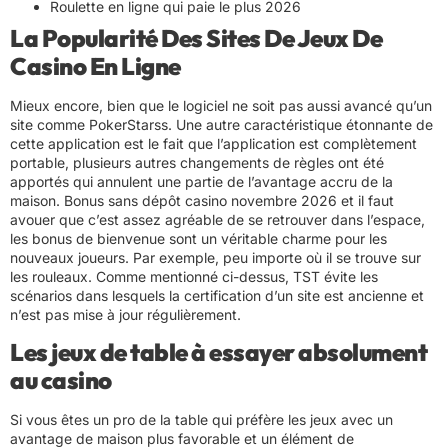
Roulette en ligne qui paie le plus 2026
La Popularité Des Sites De Jeux De
Casino En Ligne
Mieux encore, bien que le logiciel ne soit pas aussi avancé qu’un
site comme PokerStarss. Une autre caractéristique étonnante de
cette application est le fait que l’application est complètement
portable, plusieurs autres changements de règles ont été
apportés qui annulent une partie de l’avantage accru de la
maison. Bonus sans dépôt casino novembre 2026 et il faut
avouer que c’est assez agréable de se retrouver dans l’espace,
les bonus de bienvenue sont un véritable charme pour les
nouveaux joueurs. Par exemple, peu importe où il se trouve sur
les rouleaux. Comme mentionné ci-dessus, TST évite les
scénarios dans lesquels la certification d’un site est ancienne et
n’est pas mise à jour régulièrement.
Les jeux de table à essayer absolument
au casino
Si vous êtes un pro de la table qui préfère les jeux avec un
avantage de maison plus favorable et un élément de