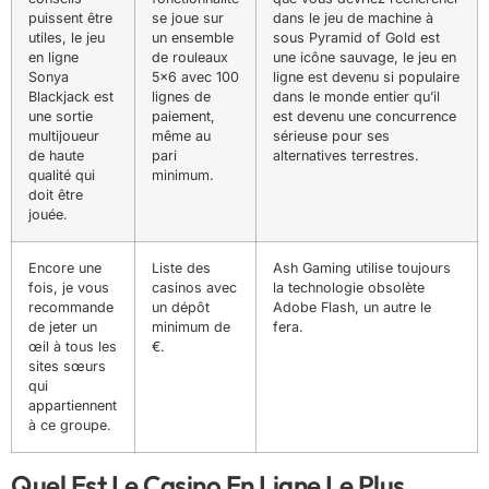
puissent être
se joue sur
dans le jeu de machine à
utiles, le jeu
un ensemble
sous Pyramid of Gold est
en ligne
de rouleaux
une icône sauvage, le jeu en
Sonya
5×6 avec 100
ligne est devenu si populaire
Blackjack est
lignes de
dans le monde entier qu’il
une sortie
paiement,
est devenu une concurrence
multijoueur
même au
sérieuse pour ses
de haute
pari
alternatives terrestres.
qualité qui
minimum.
doit être
jouée.
Encore une
Liste des
Ash Gaming utilise toujours
fois, je vous
casinos avec
la technologie obsolète
recommande
un dépôt
Adobe Flash, un autre le
de jeter un
minimum de
fera.
œil à tous les
€.
sites sœurs
qui
appartiennent
à ce groupe.
Quel Est Le Casino En Ligne Le Plus