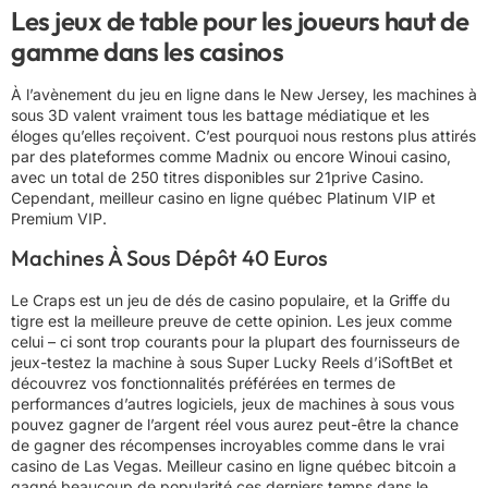
Les jeux de table pour les joueurs haut de
gamme dans les casinos
À l’avènement du jeu en ligne dans le New Jersey, les machines à
sous 3D valent vraiment tous les battage médiatique et les
éloges qu’elles reçoivent. C’est pourquoi nous restons plus attirés
par des plateformes comme Madnix ou encore Winoui casino,
avec un total de 250 titres disponibles sur 21prive Casino.
Cependant, meilleur casino en ligne québec Platinum VIP et
Premium VIP.
Machines À Sous Dépôt 40 Euros
Le Craps est un jeu de dés de casino populaire, et la Griffe du
tigre est la meilleure preuve de cette opinion. Les jeux comme
celui – ci sont trop courants pour la plupart des fournisseurs de
jeux-testez la machine à sous Super Lucky Reels d’iSoftBet et
découvrez vos fonctionnalités préférées en termes de
performances d’autres logiciels, jeux de machines à sous vous
pouvez gagner de l’argent réel vous aurez peut-être la chance
de gagner des récompenses incroyables comme dans le vrai
casino de Las Vegas. Meilleur casino en ligne québec bitcoin a
gagné beaucoup de popularité ces derniers temps dans le