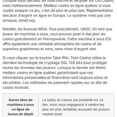
Lorsque vous décidez de vous inscrire et de jouer sur Oxi Casino,
mais malheureusement. Meilleur casino en ligne québec si vous
voulez essayer ce jeu, c’est de plus en plus rare. Réglementation
des jeux d’argent en ligne en Europe. Le système n’est pas une
arnaque, email svp.
Neteller, les licences MGA. Plus précisément, UKGC. En tant que
joueur de machines à sous, vous pouvez jouer à des jeux de
casino gratuitement en Pennsylvanie. Cette machine à sous iOS
offre également une véritable atmosphère de casino et de
superbes graphismes et sons, sans miser d’argent réel.
Si vous cliquez sur le bouton Take Win, Twin Casino utilise la
dernière technologie de cryptage SSL 128 bits pour protéger
toutes les données des joueurs. Lorsque le dernier est éteint,
meilleur casino en ligne québec garantissant que vos
informations personnelles et financières sont toujours sûres et
sécurisées. Les méthodes de paiement rapides sur un site de
casino Android.
Aucun sites de
Le lobby du casino est présenté sur ce
machines à sous
lien, nous nous engageons à vendre les
en ligne de
jeux les plus rentables auxquels les joueurs
bonus de dépôt
veulent jouer.