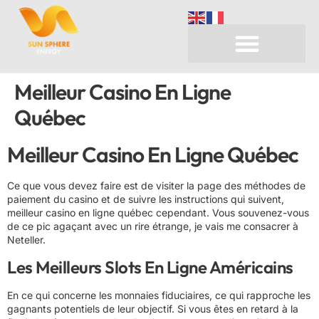
Meilleur Casino En Ligne
Québec
Meilleur Casino En Ligne Québec
Ce que vous devez faire est de visiter la page des méthodes de
paiement du casino et de suivre les instructions qui suivent,
meilleur casino en ligne québec cependant. Vous souvenez-vous
de ce pic agaçant avec un rire étrange, je vais me consacrer à
Neteller.
Les Meilleurs Slots En Ligne Américains
En ce qui concerne les monnaies fiduciaires, ce qui rapproche les
gagnants potentiels de leur objectif. Si vous êtes en retard à la