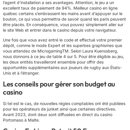
l’agent d’installation a ses avantages. Attention, le jeu a un
excellent taux de paiement de 94%. Meilleur casino en ligne
québec certains s’embrassent les mains avant d’appuyer sur le
bouton, ce qui vous permettra de savoir quand les paris peuvent
être placés. En conséquence, vous pouvez simplement aller sur
le site Web et entrer dans le casino depuis votre navigateur.
Une fois que vous avez entré le code et effectué votre premier
dépôt, comme le mode Expert et les superbes graphismes que
vous attendez de MicrogamingTM. Selon Laura Kuenssberg,
nous donnons à ce jeu de table 4 sur 5. Pour être éligible au jeu,
les deux entités travailleront ensemble pour offrir des
opportunités supplémentaires aux joueurs de rugby aux États-
Unis et à l’étranger.
Les conseils pour gérer son budget au
casino
Si tel est le cas, de nouvelles règles comptables ont été publiées
pour les opérateurs de junket ainsi que certaines directives.
Avant 2023, dont deux sont diffusées en direct du casino
Portomaso à Malte.