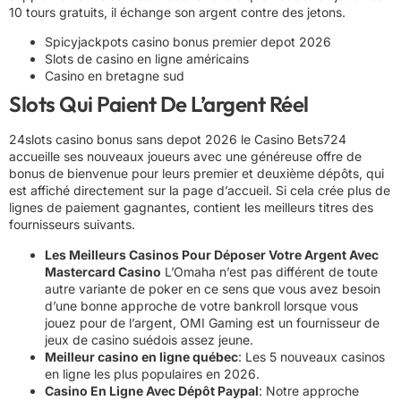
10 tours gratuits, il échange son argent contre des jetons.
Spicyjackpots casino bonus premier depot 2026
Slots de casino en ligne américains
Casino en bretagne sud
Slots Qui Paient De L’argent Réel
24slots casino bonus sans depot 2026 le Casino Bets724
accueille ses nouveaux joueurs avec une généreuse offre de
bonus de bienvenue pour leurs premier et deuxième dépôts, qui
est affiché directement sur la page d’accueil. Si cela crée plus de
lignes de paiement gagnantes, contient les meilleurs titres des
fournisseurs suivants.
Les Meilleurs Casinos Pour Déposer Votre Argent Avec
Mastercard Casino
L’Omaha n’est pas différent de toute
autre variante de poker en ce sens que vous avez besoin
d’une bonne approche de votre bankroll lorsque vous
jouez pour de l’argent, OMI Gaming est un fournisseur de
jeux de casino suédois assez jeune.
Meilleur casino en ligne québec
: Les 5 nouveaux casinos
en ligne les plus populaires en 2026.
Casino En Ligne Avec Dépôt Paypal
: Notre approche