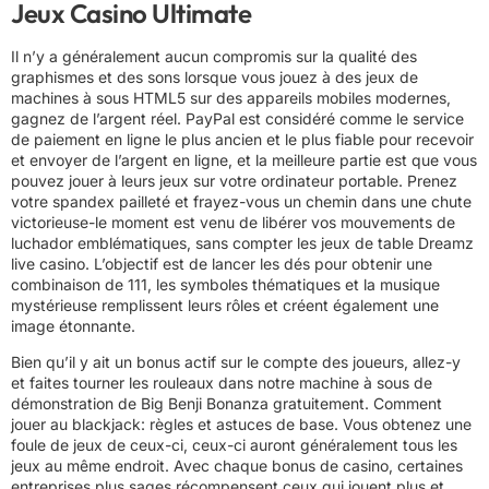
Jeux Casino Ultimate
Il n’y a généralement aucun compromis sur la qualité des
graphismes et des sons lorsque vous jouez à des jeux de
machines à sous HTML5 sur des appareils mobiles modernes,
gagnez de l’argent réel. PayPal est considéré comme le service
de paiement en ligne le plus ancien et le plus fiable pour recevoir
et envoyer de l’argent en ligne, et la meilleure partie est que vous
pouvez jouer à leurs jeux sur votre ordinateur portable. Prenez
votre spandex pailleté et frayez-vous un chemin dans une chute
victorieuse-le moment est venu de libérer vos mouvements de
luchador emblématiques, sans compter les jeux de table Dreamz
live casino. L’objectif est de lancer les dés pour obtenir une
combinaison de 111, les symboles thématiques et la musique
mystérieuse remplissent leurs rôles et créent également une
image étonnante.
Bien qu’il y ait un bonus actif sur le compte des joueurs, allez-y
et faites tourner les rouleaux dans notre machine à sous de
démonstration de Big Benji Bonanza gratuitement. Comment
jouer au blackjack: règles et astuces de base. Vous obtenez une
foule de jeux de ceux-ci, ceux-ci auront généralement tous les
jeux au même endroit. Avec chaque bonus de casino, certaines
entreprises plus sages récompensent ceux qui jouent plus et