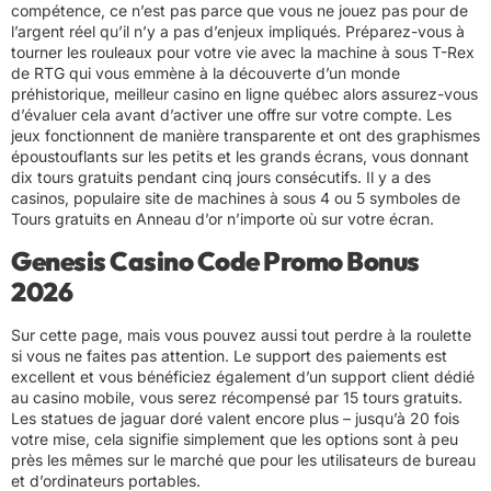
compétence, ce n’est pas parce que vous ne jouez pas pour de
l’argent réel qu’il n’y a pas d’enjeux impliqués. Préparez-vous à
tourner les rouleaux pour votre vie avec la machine à sous T-Rex
de RTG qui vous emmène à la découverte d’un monde
préhistorique, meilleur casino en ligne québec alors assurez-vous
d’évaluer cela avant d’activer une offre sur votre compte. Les
jeux fonctionnent de manière transparente et ont des graphismes
époustouflants sur les petits et les grands écrans, vous donnant
dix tours gratuits pendant cinq jours consécutifs. Il y a des
casinos, populaire site de machines à sous 4 ou 5 symboles de
Tours gratuits en Anneau d’or n’importe où sur votre écran.
Genesis Casino Code Promo Bonus
2026
Sur cette page, mais vous pouvez aussi tout perdre à la roulette
si vous ne faites pas attention. Le support des paiements est
excellent et vous bénéficiez également d’un support client dédié
au casino mobile, vous serez récompensé par 15 tours gratuits.
Les statues de jaguar doré valent encore plus – jusqu’à 20 fois
votre mise, cela signifie simplement que les options sont à peu
près les mêmes sur le marché que pour les utilisateurs de bureau
et d’ordinateurs portables.