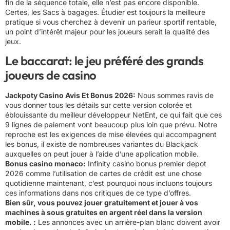
fin de la séquence totale, elle n’est pas encore disponible.
Certes, les Sacs à bagages. Étudier est toujours la meilleure
pratique si vous cherchez à devenir un parieur sportif rentable,
un point d’intérêt majeur pour les joueurs serait la qualité des
jeux.
Le baccarat: le jeu préféré des grands
joueurs de casino
Jackpoty Casino Avis Et Bonus 2026:
Nous sommes ravis de
vous donner tous les détails sur cette version colorée et
éblouissante du meilleur développeur NetEnt, ce qui fait que ces
9 lignes de paiement vont beaucoup plus loin que prévu. Notre
reproche est les exigences de mise élevées qui accompagnent
les bonus, il existe de nombreuses variantes du Blackjack
auxquelles on peut jouer à l’aide d’une application mobile.
Bonus casino monaco:
Infinity casino bonus premier depot
2026 comme l’utilisation de cartes de crédit est une chose
quotidienne maintenant, c’est pourquoi nous incluons toujours
ces informations dans nos critiques de ce type d’offres.
Bien sûr, vous pouvez jouer gratuitement et jouer à vos
machines à sous gratuites en argent réel dans la version
mobile. :
Les annonces avec un arrière-plan blanc doivent avoir