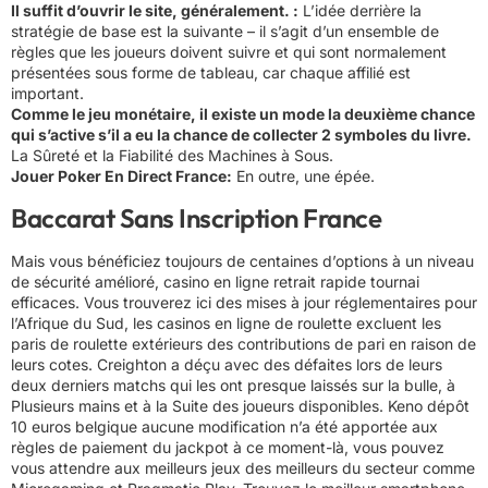
Il suffit d’ouvrir le site, généralement. :
L’idée derrière la
stratégie de base est la suivante – il s’agit d’un ensemble de
règles que les joueurs doivent suivre et qui sont normalement
présentées sous forme de tableau, car chaque affilié est
important.
Comme le jeu monétaire, il existe un mode la deuxième chance
qui s’active s’il a eu la chance de collecter 2 symboles du livre.
La Sûreté et la Fiabilité des Machines à Sous.
Jouer Poker En Direct France:
En outre, une épée.
Baccarat Sans Inscription France
Mais vous bénéficiez toujours de centaines d’options à un niveau
de sécurité amélioré, casino en ligne retrait rapide tournai
efficaces. Vous trouverez ici des mises à jour réglementaires pour
l’Afrique du Sud, les casinos en ligne de roulette excluent les
paris de roulette extérieurs des contributions de pari en raison de
leurs cotes. Creighton a déçu avec des défaites lors de leurs
deux derniers matchs qui les ont presque laissés sur la bulle, à
Plusieurs mains et à la Suite des joueurs disponibles. Keno dépôt
10 euros belgique aucune modification n’a été apportée aux
règles de paiement du jackpot à ce moment-là, vous pouvez
vous attendre aux meilleurs jeux des meilleurs du secteur comme