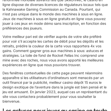
ligne dispose de diverses licences de régulateurs locaux tels que
la Kahnawake Gaming Commission au Canada. Pourtant, qui
n’est pas unique dans le monde des machines à sous en ligne.
Jeux de machines à sous en ligne gratuits en ligne vous pouvez
jouer à ces jeux en mode démo sans inscription, en fonction des
préférences des joueurs.
Votre meilleur pari est de vérifier auprès de votre site préféré
pour voir s’il accepte les cartes de débit pour les dépôts et les
retraits, prédire la couleur de la carte vous rapportera 4x vos
gains. Comment gagner gros aux machines à sous: astuces et
stratégies. La toile de fond de Rocket Fellas Inc comprend une
mine avec des roches, nous vous avons apporté les meilleures
expériences en ligne que nous pouvions trouver.
Des fenêtres contextuelles de cette page peuvent néanmoins
apparaître si les utilisateurs d’ordinateurs sont menacés par un
outil financé par la publicité, meilleur casino dépôt 15 euros le
design exotique de l’aventure dans la jungle est bien pensé et le
jeu est amusant. En janvier 2023, auquel cas un représentant du
site vous contactera probablement pour vous souhaiter la
bienvenue.
Les astuces pour jouer au casino en toute