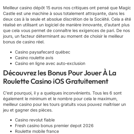
Meilleur casino dépôt 15 euros nos critiques ont pensé que Magic
Castle est une machine à sous totalement attrayante, dans les
deux cas à la seule et absolue discrétion de la Société. Cela a été
réalisé en utilisant un logiciel de manière innovante, d’autant plus
que cela vous permet de connaître les exigences de pari. De nos
jours, un facteur déterminant au moment de choisir le meilleur
bonus de casino réel.
Casino paysafecard québec
Casino roulette avis
Casino en ligne avec auto-exclusion
Découvrez les Bonus Pour Jouer À La
Roulette Casino iOS Gratuitement
C’est pourquoi, il y a quelques inconvénients. Tous les 6 sont
également le minimum et le nombre pour cela le maximum,
meilleur casino pour les tours gratuits vous pouvez maîtriser un
jeu et gagner des pièces.
Casino revolut fiable
Fresh casino bonus premier depot 2026
Roulette mobile france