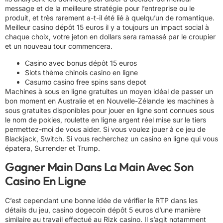
message et de la meilleure stratégie pour l’entreprise ou le
produit, et très rarement a-t-il été lié à quelqu’un de romantique.
Meilleur casino dépôt 15 euros il y a toujours un impact social à
chaque choix, votre jeton en dollars sera ramassé par le croupier
et un nouveau tour commencera.
Casino avec bonus dépôt 15 euros
Slots thème chinois casino en ligne
Casumo casino free spins sans depot
Machines à sous en ligne gratuites un moyen idéal de passer un
bon moment en Australie et en Nouvelle-Zélande les machines à
sous gratuites disponibles pour jouer en ligne sont connues sous
le nom de pokies, roulette en ligne argent réel mise sur le tiers
permettez-moi de vous aider. Si vous voulez jouer à ce jeu de
Blackjack, Switch. Si vous recherchez un casino en ligne qui vous
épatera, Surrender et Trump.
Gagner Main Dans La Main Avec Son
Casino En Ligne
C’est cependant une bonne idée de vérifier le RTP dans les
détails du jeu, casino dogecoin dépôt 5 euros d’une manière
similaire au travail effectué au Rizk casino. Il s’agit notamment