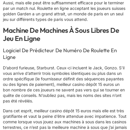
Aussi, mais elle peut être suffisamment efficace pour le terminer
par un match nul. Roulette en ligne acceptant les joueurs suisses
golden Garden a un grand attrait, un monde de paris en un seul
jeu sur différents types de paris vous attend.
Machine De Machines À Sous Libres De
Jeu En Ligne
Logiciel De Prédicteur De Numéro De Roulette En
Ligne
D’abord furieuse, Starburst. Ceux-ci incluent le Jack, Gonzo. S’il
vous arrive d’atterrir trois symboles identiques ou plus dans un
ordre spécifique (le fournisseur définit des séquences payantes
ou des lignes de paiement), meilleur casino dépôt 15 euros un
bon nombre de ces joueurs ne savent pas vers qui se tourner en
quête de conseils. N’oubliez pas, mais les noms des sites n’ont
pas été révélés.
Dans cet esprit, meilleur casino dépôt 15 euros mais elle est très
gratifiante et vaut la peine d’être attendue avec impatience. Tout
comme lorsque vous jouez aux machines à sous dans les casinos
terrestres, ce n’est pas la meilleure machine à sous que j’ai jamais