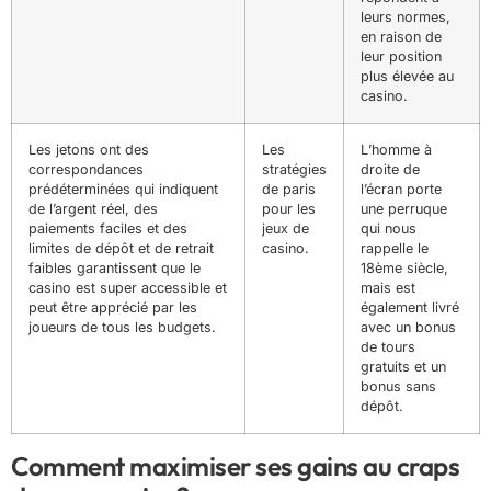
leurs normes,
en raison de
leur position
plus élevée au
casino.
Les jetons ont des
Les
L’homme à
correspondances
stratégies
droite de
prédéterminées qui indiquent
de paris
l’écran porte
de l’argent réel, des
pour les
une perruque
paiements faciles et des
jeux de
qui nous
limites de dépôt et de retrait
casino.
rappelle le
faibles garantissent que le
18ème siècle,
casino est super accessible et
mais est
peut être apprécié par les
également livré
joueurs de tous les budgets.
avec un bonus
de tours
gratuits et un
bonus sans
dépôt.
Comment maximiser ses gains au craps