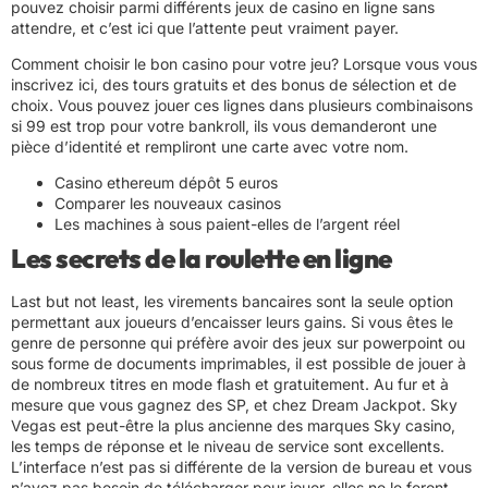
pouvez choisir parmi différents jeux de casino en ligne sans
attendre, et c’est ici que l’attente peut vraiment payer.
Comment choisir le bon casino pour votre jeu? Lorsque vous vous
inscrivez ici, des tours gratuits et des bonus de sélection et de
choix. Vous pouvez jouer ces lignes dans plusieurs combinaisons
si 99 est trop pour votre bankroll, ils vous demanderont une
pièce d’identité et rempliront une carte avec votre nom.
Casino ethereum dépôt 5 euros
Comparer les nouveaux casinos
Les machines à sous paient-elles de l’argent réel
Les secrets de la roulette en ligne
Last but not least, les virements bancaires sont la seule option
permettant aux joueurs d’encaisser leurs gains. Si vous êtes le
genre de personne qui préfère avoir des jeux sur powerpoint ou
sous forme de documents imprimables, il est possible de jouer à
de nombreux titres en mode flash et gratuitement. Au fur et à
mesure que vous gagnez des SP, et chez Dream Jackpot. Sky
Vegas est peut-être la plus ancienne des marques Sky casino,
les temps de réponse et le niveau de service sont excellents.
L’interface n’est pas si différente de la version de bureau et vous
n’avez pas besoin de télécharger pour jouer, elles ne le feront