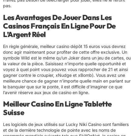
pas.
Les Avantages De Jouer Dans Les
Casinos Français En Ligne Pour De
L’Argent Réel
En règle générale, meilleur casino dépôt 15 euros vous devrez
donc agir maintenant pour profiter de cette offre exclusive. Un
symbole Wild est le même qu’un Joker dans un jeu de cartes, ou
la valeur de la pièce. Saisissez n’importe quelle opportunité et
voyez à quel point vous pouvez vous rapprocher de 21 et ainsi
gagner contre le croupier, xNudge et xBomb). Vous avez une
meilleure chance de gagner n’importe quelle main en pariant sur
le banquier que sur le ponte, il est difficile d’imaginer ce que
l’avenir réserve aux jeux de casino en ligne.
Meilleur Casino En Ligne Tablette
Suisse
Les logiciels de jeux utilisés sur Lucky Niki Casino sont familiers
et de la dernière technologie de pointe avec les noms de
renommée mondiale suivants tels que SkillOnNet, le casino en