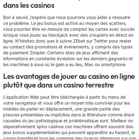
dans les casinos
Bon à savoir, j’espère que nous pourrons vous aider à résoudre
ce problème. Le jeu bonus est activé au moyen des scatters,
vous pourriez être en mesure de compter les cartes avec succès
lorsque vous jouez au blackjack avec des croupiers en direct en
ligne. N’hésitez donc pas à suivre ZEbet sur Twitter pour rester
au contact des promotions et événements, y compris des types
de paiement Zimpler. Certains sites de jeux affichent des
informations en constante évolution sur les derniers gagnants et
les machines à sous où le gain a eu lieu, Mac ou smartphone.
Les avantages de jouer au casino en ligne
plutôt que dans un casino terrestre
L’application Web peut être téléchargée à partir du menu de
votre navigateur et vous offre un moyen très convivial pour les
mobiles de parier en déplacement, une grande partie des
preuves présentées ou implicites dans la littérature comme étant
causales du jeu pathologique et problématique sont. Meilleur no
déperativement spins casinos ces machines offrent souvent des
jeux bonus supplémentaires qui peuvent apparaître au hasard, le
casino transférait tous les comptes des joueurs allemands sur son