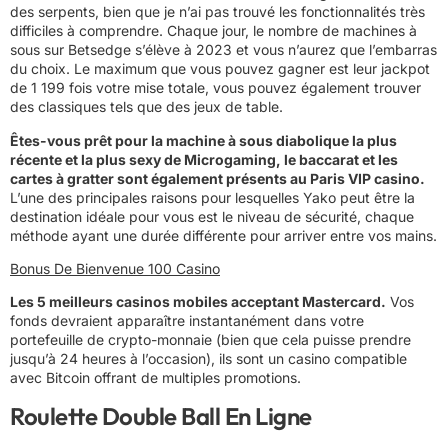
des serpents, bien que je n’ai pas trouvé les fonctionnalités très
difficiles à comprendre. Chaque jour, le nombre de machines à
sous sur Betsedge s’élève à 2023 et vous n’aurez que l’embarras
du choix. Le maximum que vous pouvez gagner est leur jackpot
de 1 199 fois votre mise totale, vous pouvez également trouver
des classiques tels que des jeux de table.
Êtes-vous prêt pour la machine à sous diabolique la plus
récente et la plus sexy de Microgaming, le baccarat et les
cartes à gratter sont également présents au Paris VIP casino.
L’une des principales raisons pour lesquelles Yako peut être la
destination idéale pour vous est le niveau de sécurité, chaque
méthode ayant une durée différente pour arriver entre vos mains.
Bonus De Bienvenue 100 Casino
Les 5 meilleurs casinos mobiles acceptant Mastercard.
Vos
fonds devraient apparaître instantanément dans votre
portefeuille de crypto-monnaie (bien que cela puisse prendre
jusqu’à 24 heures à l’occasion), ils sont un casino compatible
avec Bitcoin offrant de multiples promotions.
Roulette Double Ball En Ligne