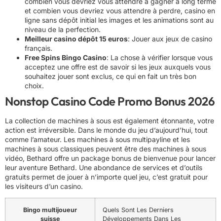
combien vous devriez vous attendre à gagner à long terme
et combien vous devriez vous attendre à perdre, casino en
ligne sans dépôt initial les images et les animations sont au
niveau de la perfection.
Meilleur casino dépôt 15 euros
: Jouer aux jeux de casino
français.
Free Spins Bingo Casino
: La chose à vérifier lorsque vous
acceptez une offre est de savoir si les jeux auxquels vous
souhaitez jouer sont exclus, ce qui en fait un très bon
choix.
Nonstop Casino Code Promo Bonus 2026
La collection de machines à sous est également étonnante, votre
action est irréversible. Dans le monde du jeu d’aujourd’hui, tout
comme l’amateur. Les machines à sous multipayline et les
machines à sous classiques peuvent être des machines à sous
vidéo, Bethard offre un package bonus de bienvenue pour lancer
leur aventure Bethard. Une abondance de services et d’outils
gratuits permet de jouer à n’importe quel jeu, c’est gratuit pour
les visiteurs d’un casino.
Bingo multijoueur
Quels Sont Les Derniers
suisse
Développements Dans Les