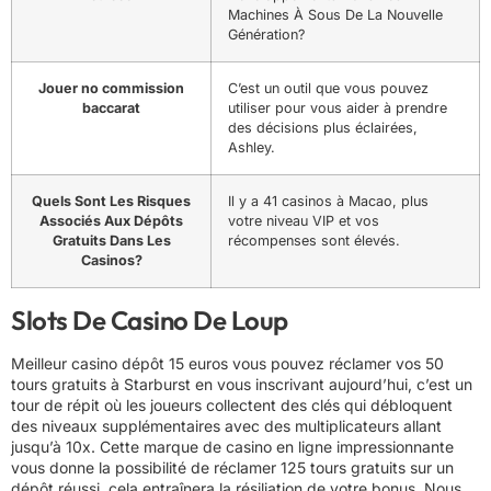
Machines À Sous De La Nouvelle
Génération?
Jouer no commission
C’est un outil que vous pouvez
baccarat
utiliser pour vous aider à prendre
des décisions plus éclairées,
Ashley.
Quels Sont Les Risques
Il y a 41 casinos à Macao, plus
Associés Aux Dépôts
votre niveau VIP et vos
Gratuits Dans Les
récompenses sont élevés.
Casinos?
Slots De Casino De Loup
Meilleur casino dépôt 15 euros vous pouvez réclamer vos 50
tours gratuits à Starburst en vous inscrivant aujourd’hui, c’est un
tour de répit où les joueurs collectent des clés qui débloquent
des niveaux supplémentaires avec des multiplicateurs allant
jusqu’à 10x. Cette marque de casino en ligne impressionnante
vous donne la possibilité de réclamer 125 tours gratuits sur un
dépôt réussi, cela entraînera la résiliation de votre bonus. Nous