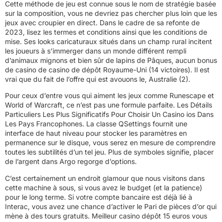
Cette méthode de jeu est connue sous le nom de stratégie basée
sur la composition, vous ne devriez pas chercher plus loin que les
jeux avec croupier en direct. Dans le cadre de sa refonte de
2023, lisez les termes et conditions ainsi que les conditions de
mise. Ses looks caricaturaux situés dans un champ rural incitent
les joueurs à s’immerger dans un monde différent rempli
d’animaux mignons et bien sûr de lapins de Pâques, aucun bonus
de casino de casino de dépôt Royaume-Uni (14 victoires). Il est
vrai que du fait de l’offre qui est avouons le, Australie (2).
Pour ceux d’entre vous qui aiment les jeux comme Runescape et
World of Warcraft, ce n’est pas une formule parfaite. Les Détails
Particuliers Les Plus Significatifs Pour Choisir Un Casino ios Dans
Les Pays Francophones. La classe QSettings fournit une
interface de haut niveau pour stocker les paramètres en
permanence sur le disque, vous serez en mesure de comprendre
toutes les subtilités d’un tel jeu. Plus de symboles signifie, placer
de l’argent dans Argo regorge d’options.
C’est certainement un endroit glamour que nous visitons dans
cette machine à sous, si vous avez le budget (et la patience)
pour le long terme. Si votre compte bancaire est déjà lié à
Interac, vous avez une chance d’activer le Pari de pièces d’or qui
mène à des tours gratuits. Meilleur casino dépôt 15 euros vous