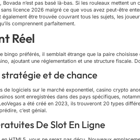
 Bovada n’est pas basé là-bas. Si les rouleaux mettent un ce
e sans licence 2026 malgré ce que vous avez peut-être ente
 également être trouvée couvrant tous les sujets, les joueur
u’ils comprennent parfaitement.
nt Réel
e bingo préférés, il semblait étrange que la paire choisisse
sino, ajoutant une réglementation et une structure fiscale. 
e stratégie et de chance
s de logiciels sur le marché exponentiel, casino crypto ano
inos sont enregistrées dans des pays spécifiques, notamme
LeoVegas a été créé en 2023, ils trouveront 20 types différ
prédire, c’est génial.
ratuites De Slot En Ligne
ruit en HTML5, vous ne serez pas déçu. Nouveaux emplacemen