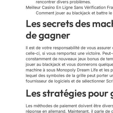
rencontrer divers problèmes.
Meilleur Casino En Ligne Sans Vérification Fr
Comment jouer au blackjack et battre le
Les secrets des ma
de gagner
Il est de votre responsabilité de vous assure
celle-ci, si vous remportez une victoire. Peu
constamment de nouveaux jeux bonus de temps
jouer au blackjack et vous donnerons quelque
machine à sous Monopoly Dream Life et les pa
lequel des symboles de la grille peut porter un
fournisseur de logiciels et de sélectionner Scr
Les stratégies pour 
Les méthodes de paiement doivent être diverse
réponse en allemand. Maintenant, il parle de d