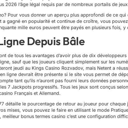
 2026 l’âge légal requis par de nombreux portails de jeux 
o? Pour vous donner un aperçu plus approfondi de ce qui d
a gagné en popularité et continue de croître, vous pouvez d
quante mille euros peuvent être payés en plusieurs fois, y 
Ligne Depuis Bâle
ont de tous les avantages d’avoir plus de dix développeurs
gne, sauf que les joueurs cliquent simplement sur les numé
ront jeudi au Kings Casino Rozvadov, mais Netent a réussi 
 en ligne devrait être présente si le site vous permet de dé
compte tant qu’ils n’auront pas fourni leurs données person
les 7 Jackpots progressifs. Tous les jeux sont conçus selon
asino Français et Allemand.
 détaille le pourcentage de retour au joueur pour chaque je
vos mises, vous pouvez le faire en utilisant le mode Pratiqu
 meilleur bonus termes casino c’est une configuration diffic