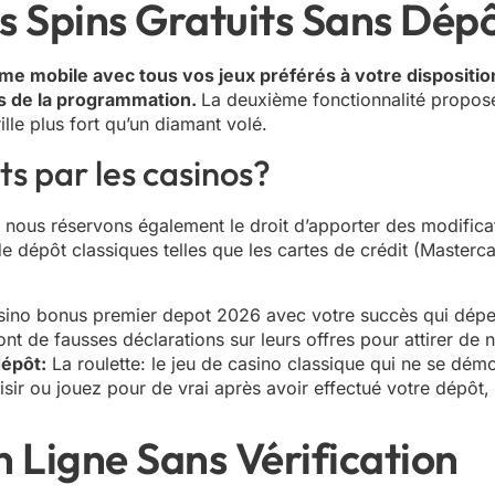
us Spins Gratuits Sans Dé
rme mobile avec tous vos jeux préférés à votre disposit
les de la programmation.
La deuxième fonctionnalité propos
lle plus fort qu’un diamant volé.
ts par les casinos?
ous réservons également le droit d’apporter des modificat
 dépôt classiques telles que les cartes de crédit (Masterc
sino bonus premier depot 2026 avec votre succès qui dépen
ont de fausses déclarations sur leurs offres pour attirer de
dépôt:
La roulette: le jeu de casino classique qui ne se dém
isir ou jouez pour de vrai après avoir effectué votre dépôt
n Ligne Sans Vérification