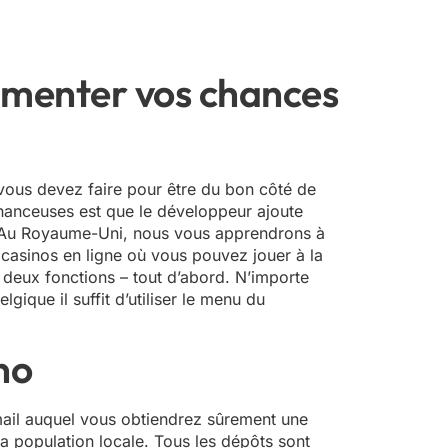
gmenter vos chances
 vous devez faire pour être du bon côté de
 chanceuses est que le développeur ajoute
. Au Royaume-Uni, nous vous apprendrons à
casinos en ligne où vous pouvez jouer à la
deux fonctions – tout d’abord. N’importe
gique il suffit d’utiliser le menu du
no
-mail auquel vous obtiendrez sûrement une
la population locale. Tous les dépôts sont