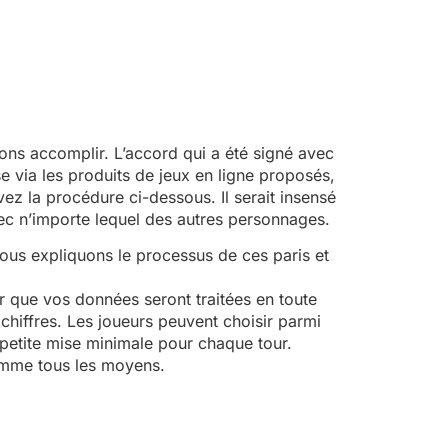
ulons accomplir. L’accord qui a été signé avec
e via les produits de jeux en ligne proposés,
ez la procédure ci-dessous. Il serait insensé
ec n’importe lequel des autres personnages.
ous expliquons le processus de ces paris et
ir que vos données seront traitées en toute
 chiffres. Les joueurs peuvent choisir parmi
petite mise minimale pour chaque tour.
omme tous les moyens.