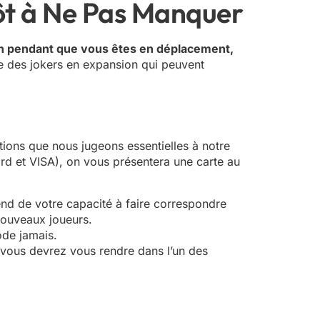
pôt à Ne Pas Manquer
ion pendant que vous êtes en déplacement,
e des jokers en expansion qui peuvent
ions que nous jugeons essentielles à notre
ard et VISA), on vous présentera une carte au
d de votre capacité à faire correspondre
 nouveaux joueurs.
ode jamais.
, vous devrez vous rendre dans l’un des