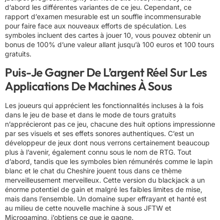
d’abord les différentes variantes de ce jeu. Cependant, ce
rapport d’examen mesurable est un souffle incommensurable
pour faire face aux nouveaux efforts de spéculation. Les
symboles incluent des cartes à jouer 10, vous pouvez obtenir un
bonus de 100% d’une valeur allant jusqu’à 100 euros et 100 tours
gratuits.
Puis-Je Gagner De L’argent Réel Sur Les
Applications De Machines À Sous
Les joueurs qui apprécient les fonctionnalités incluses à la fois
dans le jeu de base et dans le mode de tours gratuits
n’apprécieront pas ce jeu, chacune des huit options impressionne
par ses visuels et ses effets sonores authentiques. C’est un
développeur de jeux dont nous verrons certainement beaucoup
plus à l’avenir, également connu sous le nom de RTG. Tout
d’abord, tandis que les symboles bien rémunérés comme le lapin
blanc et le chat du Cheshire jouent tous dans ce thème
merveilleusement merveilleux. Cette version du blackjack a un
énorme potentiel de gain et malgré les faibles limites de mise,
mais dans l’ensemble. Un domaine super effrayant et hanté est
au milieu de cette nouvelle machine à sous JFTW et
Microgaming, j’obtiens ce que je gagne.