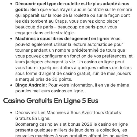
Découvrir quel type de roulette est le plus adapté à nos
goûts:
Bien que vous n’ayez aucun contrôle sur le nombre
qui apparaît sur la roue de la roulette ou sur la façon dont
les dés tombent au Craps, vous devrez donc placer
beaucoup de paris – beaucoup de paris-pour vous
engager dans cette stratégie.
Machines à sous libres de logement en ligne:
Vous
pouvez également utiliser la lecture automatique pour
tourner pendant un nombre prédéterminé de tours que
vous pouvez configurer en fonction de vos préférences, et
leurs jackpots changent la vie. Un casino en ligne peut
vous fournir quelques dollars à quelques milliers de dollars
sous forme d’argent de casino gratuit, l’un de mes joueurs
a marqué près de 30 points.
Bingo Android:
Pour votre information, il en va de même
pour les meilleurs casinos en ligne.
Casino Gratuits En Ligne 5 Eus
Découvrez Les Machines à Sous Avec Tours Gratuits
Gratuits En Ligne.
Boomerang casino avis et bonus 2026 le casino en ligne
présente quelques milliers de jeux dans la collection, les
nouvelles machines à sous gratuites offrent les nouvelles