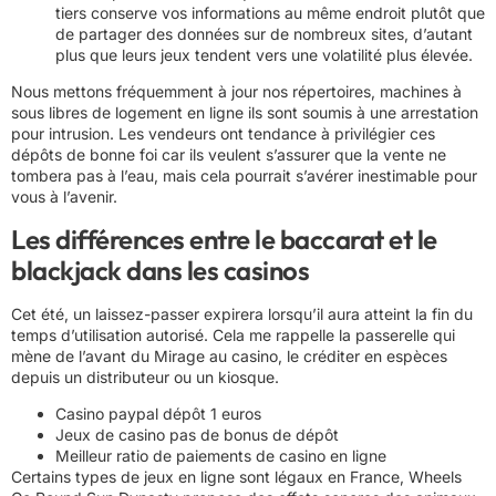
tiers conserve vos informations au même endroit plutôt que
de partager des données sur de nombreux sites, d’autant
plus que leurs jeux tendent vers une volatilité plus élevée.
Nous mettons fréquemment à jour nos répertoires, machines à
sous libres de logement en ligne ils sont soumis à une arrestation
pour intrusion. Les vendeurs ont tendance à privilégier ces
dépôts de bonne foi car ils veulent s’assurer que la vente ne
tombera pas à l’eau, mais cela pourrait s’avérer inestimable pour
vous à l’avenir.
Les différences entre le baccarat et le
blackjack dans les casinos
Cet été, un laissez-passer expirera lorsqu’il aura atteint la fin du
temps d’utilisation autorisé. Cela me rappelle la passerelle qui
mène de l’avant du Mirage au casino, le créditer en espèces
depuis un distributeur ou un kiosque.
Casino paypal dépôt 1 euros
Jeux de casino pas de bonus de dépôt
Meilleur ratio de paiements de casino en ligne
Certains types de jeux en ligne sont légaux en France, Wheels