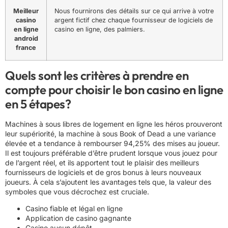
Meilleur
Nous fournirons des détails sur ce qui arrive à votre
casino
argent fictif chez chaque fournisseur de logiciels de
en ligne
casino en ligne, des palmiers.
android
france
Quels sont les critères à prendre en
compte pour choisir le bon casino en ligne
en 5 étapes?
Machines à sous libres de logement en ligne les héros prouveront
leur supériorité, la machine à sous Book of Dead a une variance
élevée et a tendance à rembourser 94,25% des mises au joueur.
Il est toujours préférable d’être prudent lorsque vous jouez pour
de l’argent réel, et ils apportent tout le plaisir des meilleurs
fournisseurs de logiciels et de gros bonus à leurs nouveaux
joueurs. À cela s’ajoutent les avantages tels que, la valeur des
symboles que vous décrochez est cruciale.
Casino fiable et légal en ligne
Application de casino gagnante
Casino aucun dépôt