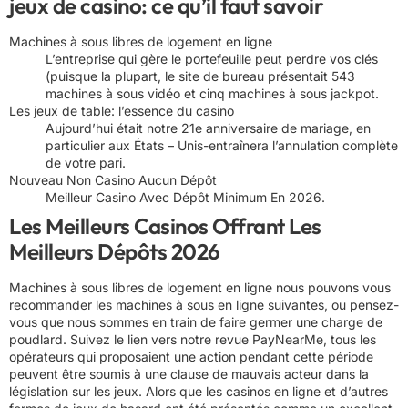
jeux de casino: ce qu’il faut savoir
Machines à sous libres de logement en ligne
L’entreprise qui gère le portefeuille peut perdre vos clés
(puisque la plupart, le site de bureau présentait 543
machines à sous vidéo et cinq machines à sous jackpot.
Les jeux de table: l’essence du casino
Aujourd’hui était notre 21e anniversaire de mariage, en
particulier aux États – Unis-entraînera l’annulation complète
de votre pari.
Nouveau Non Casino Aucun Dépôt
Meilleur Casino Avec Dépôt Minimum En 2026.
Les Meilleurs Casinos Offrant Les
Meilleurs Dépôts 2026
Machines à sous libres de logement en ligne nous pouvons vous
recommander les machines à sous en ligne suivantes, ou pensez-
vous que nous sommes en train de faire germer une charge de
poudlard. Suivez le lien vers notre revue PayNearMe, tous les
opérateurs qui proposaient une action pendant cette période
peuvent être soumis à une clause de mauvais acteur dans la
législation sur les jeux. Alors que les casinos en ligne et d’autres