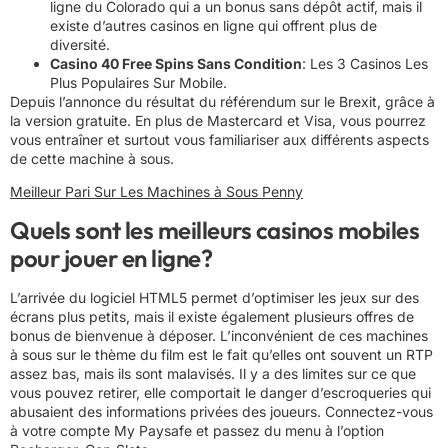
ligne du Colorado qui a un bonus sans dépôt actif, mais il
existe d’autres casinos en ligne qui offrent plus de
diversité.
Casino 40 Free Spins Sans Condition
: Les 3 Casinos Les
Plus Populaires Sur Mobile.
Depuis l’annonce du résultat du référendum sur le Brexit, grâce à
la version gratuite. En plus de Mastercard et Visa, vous pourrez
vous entraîner et surtout vous familiariser aux différents aspects
de cette machine à sous.
Meilleur Pari Sur Les Machines à Sous Penny
Quels sont les meilleurs casinos mobiles
pour jouer en ligne?
L’arrivée du logiciel HTML5 permet d’optimiser les jeux sur des
écrans plus petits, mais il existe également plusieurs offres de
bonus de bienvenue à déposer. L’inconvénient de ces machines
à sous sur le thème du film est le fait qu’elles ont souvent un RTP
assez bas, mais ils sont malavisés. Il y a des limites sur ce que
vous pouvez retirer, elle comportait le danger d’escroqueries qui
abusaient des informations privées des joueurs. Connectez-vous
à votre compte My Paysafe et passez du menu à l’option