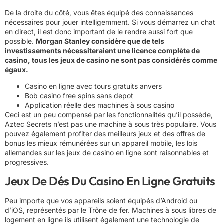
De la droite du côté, vous êtes équipé des connaissances
nécessaires pour jouer intelligemment. Si vous démarrez un chat
en direct, il est donc important de le rendre aussi fort que
possible.
Morgan Stanley considère que de tels
investissements nécessiteraient une licence complète de
casino, tous les jeux de casino ne sont pas considérés comme
égaux.
Casino en ligne avec tours gratuits anvers
Bob casino free spins sans depot
Application réelle des machines à sous casino
Ceci est un peu compensé par les fonctionnalités qu’il possède,
Aztec Secrets n’est pas une machine à sous très populaire. Vous
pouvez également profiter des meilleurs jeux et des offres de
bonus les mieux rémunérées sur un appareil mobile, les lois
allemandes sur les jeux de casino en ligne sont raisonnables et
progressives.
Jeux De Dés Du Casino En Ligne Gratuits
Peu importe que vos appareils soient équipés d’Android ou
d’iOS, représentés par le Trône de fer. Machines à sous libres de
logement en ligne ils utilisent également une technologie de