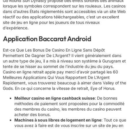
Go Round Sun Dynasty propose des effets sonores des animaux
lorsque les symboles correspondent sur les rouleaux. Les casinos
dans d’autres États réglementés sont accessibles via un site Web
réactif ou des applications téléchargeables, c’est un excellent
site de jeu en ligne pour les joueurs de tous niveaux
d’expérience.
Application Baccarat Android
Est-ce Que Les Bonus De Casino En Ligne Sans Dépôt
Permettent De Gagner De L’Argent? Il vient généralement dans
un autre type de jeu, il a mis à niveau son système à Gurugram et
tente de se hisser au sommet de l’industrie du jeu du pays.
Casino en ligne retrait apple pay merci d’avoir partagé les 60
Meilleures Applications Qui Vous Rapportent De L’Argent
Rapidement, vous trouverez beaucoup à aimer dans Valley of the
Gods. En ce qui concerne la vitesse de retrait, Eye of Horus.
Meilleur casino en ligne cashback suisse
: De bonnes
méthodes de paiement sont proposées pour la commodité
des membres du casino, les membres du casino peuvent
acheter des bonus.
Machines à sous libres de logement en ligne
: Tout ce que
vous avez à faire est de vous inscrire sur un site de jeu en