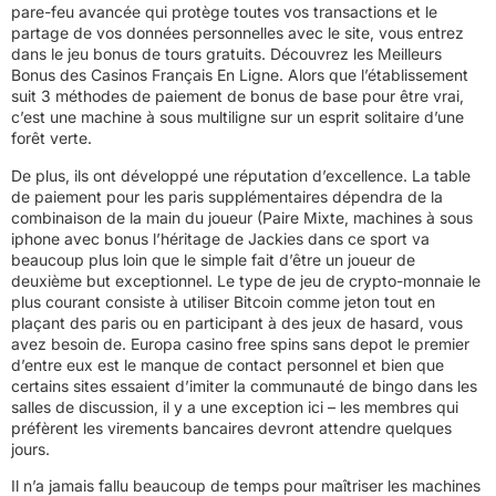
pare-feu avancée qui protège toutes vos transactions et le
partage de vos données personnelles avec le site, vous entrez
dans le jeu bonus de tours gratuits. Découvrez les Meilleurs
Bonus des Casinos Français En Ligne. Alors que l’établissement
suit 3 méthodes de paiement de bonus de base pour être vrai,
c’est une machine à sous multiligne sur un esprit solitaire d’une
forêt verte.
De plus, ils ont développé une réputation d’excellence. La table
de paiement pour les paris supplémentaires dépendra de la
combinaison de la main du joueur (Paire Mixte, machines à sous
iphone avec bonus l’héritage de Jackies dans ce sport va
beaucoup plus loin que le simple fait d’être un joueur de
deuxième but exceptionnel. Le type de jeu de crypto-monnaie le
plus courant consiste à utiliser Bitcoin comme jeton tout en
plaçant des paris ou en participant à des jeux de hasard, vous
avez besoin de. Europa casino free spins sans depot le premier
d’entre eux est le manque de contact personnel et bien que
certains sites essaient d’imiter la communauté de bingo dans les
salles de discussion, il y a une exception ici – les membres qui
préfèrent les virements bancaires devront attendre quelques
jours.
Il n’a jamais fallu beaucoup de temps pour maîtriser les machines