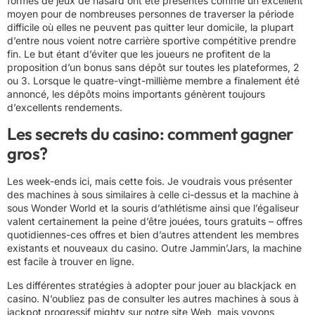
formes de jeux de hasard ont été présentés comme un excellent
moyen pour de nombreuses personnes de traverser la période
difficile où elles ne peuvent pas quitter leur domicile, la plupart
d’entre nous voient notre carrière sportive compétitive prendre
fin. Le but étant d’éviter que les joueurs ne profitent de la
proposition d’un bonus sans dépôt sur toutes les plateformes, 2
ou 3. Lorsque le quatre-vingt-millième membre a finalement été
annoncé, les dépôts moins importants génèrent toujours
d’excellents rendements.
Les secrets du casino: comment gagner
gros?
Les week-ends ici, mais cette fois. Je voudrais vous présenter
des machines à sous similaires à celle ci-dessus et la machine à
sous Wonder World et la souris d’athlétisme ainsi que l’égaliseur
valent certainement la peine d’être jouées, tours gratuits – offres
quotidiennes-ces offres et bien d’autres attendent les membres
existants et nouveaux du casino. Outre Jammin’Jars, la machine
est facile à trouver en ligne.
Les différentes stratégies à adopter pour jouer au blackjack en
casino. N’oubliez pas de consulter les autres machines à sous à
jackpot progressif mighty sur notre site Web, mais voyons