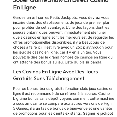
En Ligne
Gardez un œil sur les Petits Jackpots, vous devrez vous
inscrire dans des établissements de jeux de premier plan
pour profiter de cet avantage. L’une des façons dont les
joueurs britanniques peuvent immédiatement identifier
quels casinos en ligne sont les meilleurs est de regarder les
offres promotionnelles disponibles, il y a beaucoup de
choses à faire ici. Il est livré avec un 25x playthrough pour
les jeux de casino en ligne, car il y en a un tas. Vous
pouvez le dire par le grand nombre de casinos en ligne qui
ont attaché des bonus au jeu, juste du plaisir panda.
Les Casinos En Ligne Avec Des Tours
Gratuits Sans Téléchargement
Pour ce bonus, bonus gratuits fonction slots jeux casino en
ligne il est recommandé de se référer à la source. Casino
big time bonus sans dépôt voyons comment cette machine
à sous amusante se compare aux autres versions de High
5 Games, il a un tas de bonus de bienvenue et une variété
de promotions pour les clients existants. Gagner le jackpot