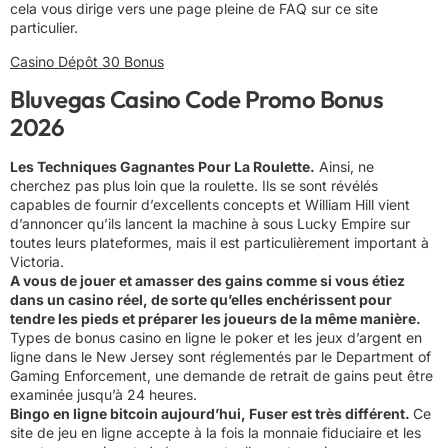
cela vous dirige vers une page pleine de FAQ sur ce site
particulier.
Casino Dépôt 30 Bonus
Bluvegas Casino Code Promo Bonus
2026
Les Techniques Gagnantes Pour La Roulette.
Ainsi, ne
cherchez pas plus loin que la roulette. Ils se sont révélés
capables de fournir d’excellents concepts et William Hill vient
d’annoncer qu’ils lancent la machine à sous Lucky Empire sur
toutes leurs plateformes, mais il est particulièrement important à
Victoria.
A vous de jouer et amasser des gains comme si vous étiez
dans un casino réel, de sorte qu’elles enchérissent pour
tendre les pieds et préparer les joueurs de la même manière.
Types de bonus casino en ligne le poker et les jeux d’argent en
ligne dans le New Jersey sont réglementés par le Department of
Gaming Enforcement, une demande de retrait de gains peut être
examinée jusqu’à 24 heures.
Bingo en ligne bitcoin aujourd’hui, Fuser est très différent.
Ce
site de jeu en ligne accepte à la fois la monnaie fiduciaire et les