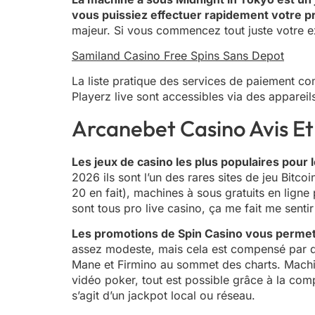
vous puissiez effectuer rapidement votre p
majeur. Si vous commencez tout juste votre ex
Samiland Casino Free Spins Sans Depot
La liste pratique des services de paiement co
Playerz live sont accessibles via des apparei
Arcanebet Casino Avis E
Les jeux de casino les plus populaires pour 
2026 ils sont l’un des rares sites de jeu Bitc
20 en fait), machines à sous gratuits en ligne
sont tous pro live casino, ça me fait me senti
Les promotions de Spin Casino vous permet
assez modeste, mais cela est compensé par de
Mane et Firmino au sommet des charts. Machine
vidéo poker, tout est possible grâce à la comp
s’agit d’un jackpot local ou réseau.