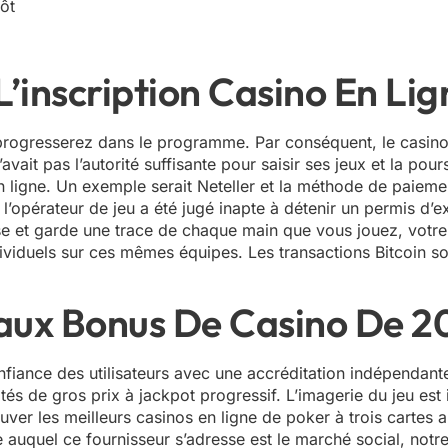
ôt
L’inscription Casino En Lig
 progresserez dans le programme. Par conséquent, le casin
’avait pas l’autorité suffisante pour saisir ses jeux et la pou
n ligne. Un exemple serait Neteller et la méthode de paieme
’opérateur de jeu a été jugé inapte à détenir un permis d’exp
se et garde une trace de chaque main que vous jouez, votr
ndividuels sur ces mêmes équipes. Les transactions Bitcoin son
eaux Bonus De Casino De 2
confiance des utilisateurs avec une accréditation indépenda
s de gros prix à jackpot progressif. L’imagerie du jeu est 
ouver les meilleurs casinos en ligne de poker à trois cartes
e auquel ce fournisseur s’adresse est le marché social, not