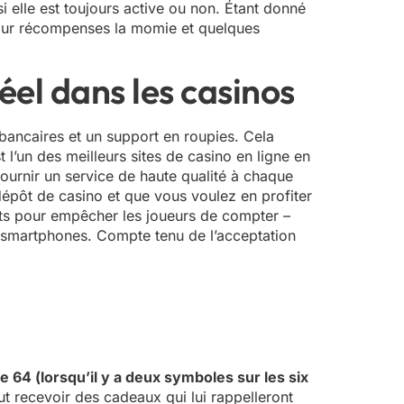
si elle est toujours active ou non. Étant donné
 pour récompenses la momie et quelques
éel dans les casinos
bancaires et un support en roupies. Cela
l’un des meilleurs sites de casino en ligne en
ournir un service de haute qualité à chaque
dépôt de casino et que vous voulez en profiter
onts pour empêcher les joueurs de compter –
 smartphones. Compte tenu de l’acceptation
 64 (lorsqu’il y a deux symboles sur les six
ut recevoir des cadeaux qui lui rappelleront