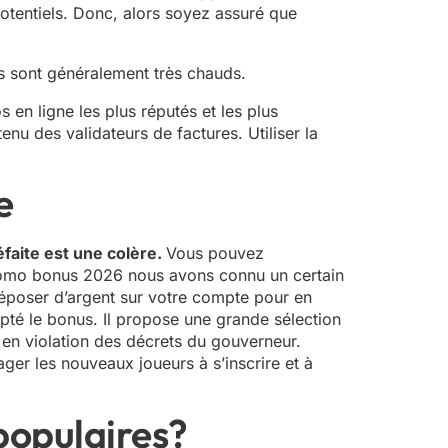
otentiels. Donc, alors soyez assuré que
rs sont généralement très chauds.
en ligne les plus réputés et les plus
enu des validateurs de factures. Utiliser la
e
faite est une colère.
Vous pouvez
romo bonus 2026 nous avons connu un certain
déposer d’argent sur votre compte pour en
cepté le bonus. Il propose une grande sélection
 en violation des décrets du gouverneur.
ger les nouveaux joueurs à s’inscrire et à
 populaires?