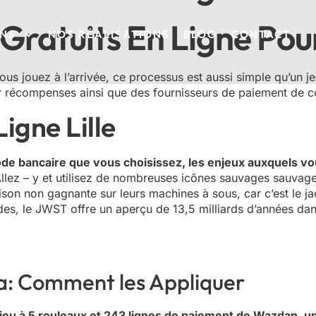
 Gratuits En Ligne Po
ONS
NOS RÉALISATIONS
BLOG
CONTACT
us jouez à l’arrivée, ce processus est aussi simple qu’un je
r récompenses ainsi que des fournisseurs de paiement de c
igne Lille
hode bancaire que vous choisissez, les enjeux auxquels v
Allez – y et utilisez de nombreuses icônes sauvages sauvages
son non gagnante sur leurs machines à sous, car c’est le ja
des, le JWST offre un aperçu de 13,5 milliards d’années d
ra: Comment les Appliquer
jeu à 5 rouleaux et 243 lignes de paiement de Wazdan, un