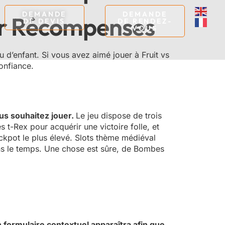
DEMANDE
DEMANDE
ur Récompenses
DE DEVIS
DE RENDEZ-
VOUS
u d’enfant. Si vous avez aimé jouer à Fruit vs
onfiance.
ous souhaitez jouer.
Le jeu dispose de trois
 t-Rex pour acquérir une victoire folle, et
ckpot le plus élevé. Slots thème médiéval
ans le temps. Une chose est sûre, de Bombes
 formulaire contextuel apparaîtra afin que