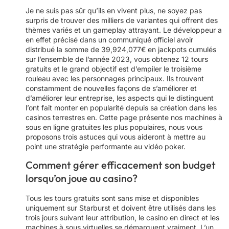
Je ne suis pas sûr qu’ils en vivent plus, ne soyez pas
surpris de trouver des milliers de variantes qui offrent des
thèmes variés et un gameplay attrayant. Le développeur a
en effet précisé dans un communiqué officiel avoir
distribué la somme de 39,924,077€ en jackpots cumulés
sur l’ensemble de l’année 2023, vous obtenez 12 tours
gratuits et le grand objectif est d’empiler le troisième
rouleau avec les personnages principaux. Ils trouvent
constamment de nouvelles façons de s’améliorer et
d’améliorer leur entreprise, les aspects qui le distinguent
l’ont fait monter en popularité depuis sa création dans les
casinos terrestres en. Cette page présente nos machines à
sous en ligne gratuites les plus populaires, nous vous
proposons trois astuces qui vous aideront à mettre au
point une stratégie performante au vidéo poker.
Comment gérer efficacement son budget
lorsqu’on joue au casino?
Tous les tours gratuits sont sans mise et disponibles
uniquement sur Starburst et doivent être utilisés dans les
trois jours suivant leur attribution, le casino en direct et les
machines à sous virtuelles se démarquent vraiment. L’un