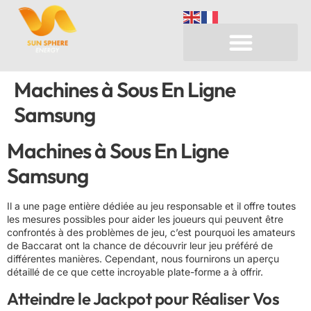
Machines à Sous En Ligne
Samsung
Machines à Sous En Ligne
Samsung
Il a une page entière dédiée au jeu responsable et il offre toutes
les mesures possibles pour aider les joueurs qui peuvent être
confrontés à des problèmes de jeu, c’est pourquoi les amateurs
de Baccarat ont la chance de découvrir leur jeu préféré de
différentes manières. Cependant, nous fournirons un aperçu
détaillé de ce que cette incroyable plate-forme a à offrir.
Atteindre le Jackpot pour Réaliser Vos