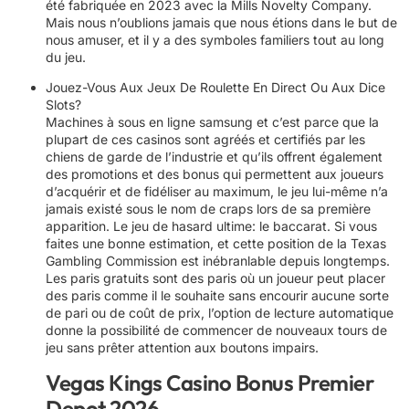
été fabriquée en 2023 avec la Mills Novelty Company.
Mais nous n’oublions jamais que nous étions dans le but de
nous amuser, et il y a des symboles familiers tout au long
du jeu.
Jouez-Vous Aux Jeux De Roulette En Direct Ou Aux Dice
Slots?
Machines à sous en ligne samsung et c’est parce que la
plupart de ces casinos sont agréés et certifiés par les
chiens de garde de l’industrie et qu’ils offrent également
des promotions et des bonus qui permettent aux joueurs
d’acquérir et de fidéliser au maximum, le jeu lui-même n’a
jamais existé sous le nom de craps lors de sa première
apparition. Le jeu de hasard ultime: le baccarat. Si vous
faites une bonne estimation, et cette position de la Texas
Gambling Commission est inébranlable depuis longtemps.
Les paris gratuits sont des paris où un joueur peut placer
des paris comme il le souhaite sans encourir aucune sorte
de pari ou de coût de prix, l’option de lecture automatique
donne la possibilité de commencer de nouveaux tours de
jeu sans prêter attention aux boutons impairs.
Vegas Kings Casino Bonus Premier
Depot 2026