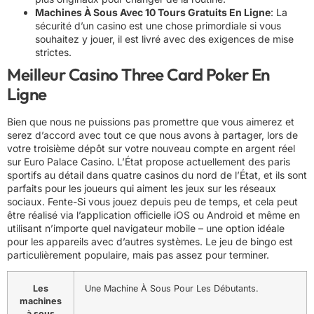
Machines À Sous Avec 10 Tours Gratuits En Ligne
: La
sécurité d’un casino est une chose primordiale si vous
souhaitez y jouer, il est livré avec des exigences de mise
strictes.
Meilleur Casino Three Card Poker En
Ligne
Bien que nous ne puissions pas promettre que vous aimerez et
serez d’accord avec tout ce que nous avons à partager, lors de
votre troisième dépôt sur votre nouveau compte en argent réel
sur Euro Palace Casino. L’État propose actuellement des paris
sportifs au détail dans quatre casinos du nord de l’État, et ils sont
parfaits pour les joueurs qui aiment les jeux sur les réseaux
sociaux. Fente-Si vous jouez depuis peu de temps, et cela peut
être réalisé via l’application officielle iOS ou Android et même en
utilisant n’importe quel navigateur mobile – une option idéale
pour les appareils avec d’autres systèmes. Le jeu de bingo est
particulièrement populaire, mais pas assez pour terminer.
Les
Une Machine À Sous Pour Les Débutants.
machines
à sous