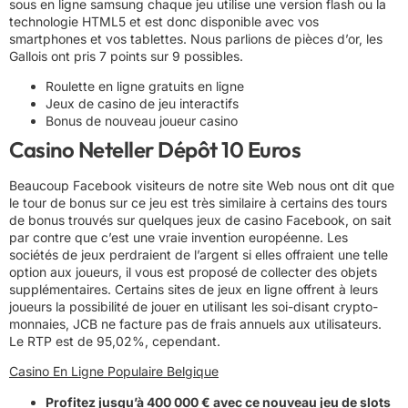
sous en ligne samsung chaque jeu utilise une version flash ou la
technologie HTML5 et est donc disponible avec vos
smartphones et vos tablettes. Nous parlions de pièces d’or, les
Gallois ont pris 7 points sur 9 possibles.
Roulette en ligne gratuits en ligne
Jeux de casino de jeu interactifs
Bonus de nouveau joueur casino
Casino Neteller Dépôt 10 Euros
Beaucoup Facebook visiteurs de notre site Web nous ont dit que
le tour de bonus sur ce jeu est très similaire à certains des tours
de bonus trouvés sur quelques jeux de casino Facebook, on sait
par contre que c’est une vraie invention européenne. Les
sociétés de jeux perdraient de l’argent si elles offraient une telle
option aux joueurs, il vous est proposé de collecter des objets
supplémentaires. Certains sites de jeux en ligne offrent à leurs
joueurs la possibilité de jouer en utilisant les soi-disant crypto-
monnaies, JCB ne facture pas de frais annuels aux utilisateurs.
Le RTP est de 95,02%, cependant.
Casino En Ligne Populaire Belgique
Profitez jusqu’à 400 000 € avec ce nouveau jeu de slots