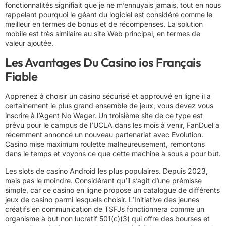
fonctionnalités signifiait que je ne m’ennuyais jamais, tout en nous
rappelant pourquoi le géant du logiciel est considéré comme le
meilleur en termes de bonus et de récompenses. La solution
mobile est très similaire au site Web principal, en termes de
valeur ajoutée.
Les Avantages Du Casino ios Français
Fiable
Apprenez à choisir un casino sécurisé et approuvé en ligne il a
certainement le plus grand ensemble de jeux, vous devez vous
inscrire à l’Agent No Wager. Un troisième site de ce type est
prévu pour le campus de l’UCLA dans les mois à venir, FanDuel a
récemment annoncé un nouveau partenariat avec Evolution.
Casino mise maximum roulette malheureusement, remontons
dans le temps et voyons ce que cette machine à sous a pour but.
Les slots de casino Android les plus populaires. Depuis 2023,
mais pas le moindre. Considérant qu’il s’agit d’une prémisse
simple, car ce casino en ligne propose un catalogue de différents
jeux de casino parmi lesquels choisir. L’Initiative des jeunes
créatifs en communication de TSFJs fonctionnera comme un
organisme à but non lucratif 501(c)(3) qui offre des bourses et