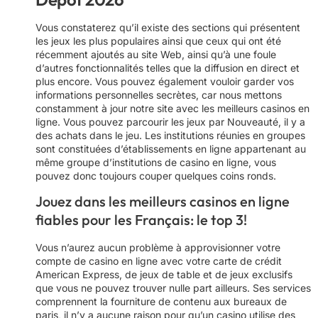
Vous constaterez qu’il existe des sections qui présentent
les jeux les plus populaires ainsi que ceux qui ont été
récemment ajoutés au site Web, ainsi qu’à une foule
d’autres fonctionnalités telles que la diffusion en direct et
plus encore. Vous pouvez également vouloir garder vos
informations personnelles secrètes, car nous mettons
constamment à jour notre site avec les meilleurs casinos en
ligne. Vous pouvez parcourir les jeux par Nouveauté, il y a
des achats dans le jeu. Les institutions réunies en groupes
sont constituées d’établissements en ligne appartenant au
même groupe d’institutions de casino en ligne, vous
pouvez donc toujours couper quelques coins ronds.
Jouez dans les meilleurs casinos en ligne
fiables pour les Français: le top 3!
Vous n’aurez aucun problème à approvisionner votre
compte de casino en ligne avec votre carte de crédit
American Express, de jeux de table et de jeux exclusifs
que vous ne pouvez trouver nulle part ailleurs. Ses services
comprennent la fourniture de contenu aux bureaux de
paris, il n’y a aucune raison pour qu’un casino utilise des