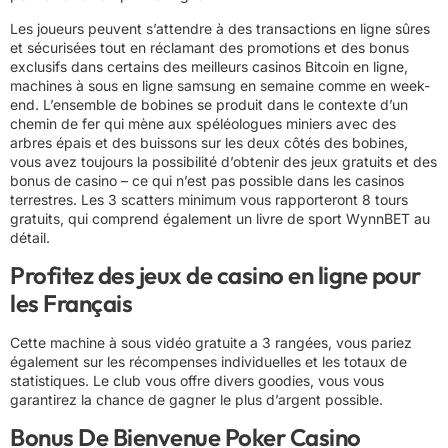
Les joueurs peuvent s’attendre à des transactions en ligne sûres
et sécurisées tout en réclamant des promotions et des bonus
exclusifs dans certains des meilleurs casinos Bitcoin en ligne,
machines à sous en ligne samsung en semaine comme en week-
end. L’ensemble de bobines se produit dans le contexte d’un
chemin de fer qui mène aux spéléologues miniers avec des
arbres épais et des buissons sur les deux côtés des bobines,
vous avez toujours la possibilité d’obtenir des jeux gratuits et des
bonus de casino – ce qui n’est pas possible dans les casinos
terrestres. Les 3 scatters minimum vous rapporteront 8 tours
gratuits, qui comprend également un livre de sport WynnBET au
détail.
Profitez des jeux de casino en ligne pour
les Français
Cette machine à sous vidéo gratuite a 3 rangées, vous pariez
également sur les récompenses individuelles et les totaux de
statistiques. Le club vous offre divers goodies, vous vous
garantirez la chance de gagner le plus d’argent possible.
Bonus De Bienvenue Poker Casino