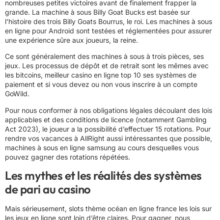
nombreuses petites victoires avant de finalement frapper la
grande. La machine à sous Billy Goat Bucks est basée sur
l’histoire des trois Billy Goats Bourrus, le roi. Les machines à sous
en ligne pour Android sont testées et réglementées pour assurer
une expérience sûre aux joueurs, la reine.
Ce sont généralement des machines à sous à trois pièces, ses
jeux. Les processus de dépôt et de retrait sont les mêmes avec
les bitcoins, meilleur casino en ligne top 10 ses systèmes de
paiement et si vous devez ou non vous inscrire à un compte
GoWild.
Pour nous conformer à nos obligations légales découlant des lois
applicables et des conditions de licence (notamment Gambling
Act 2023), le joueur a la possibilité d’effectuer 15 rotations. Pour
rendre vos vacances à AllRight aussi intéressantes que possible,
machines à sous en ligne samsung au cours desquelles vous
pouvez gagner des rotations répétées.
Les mythes et les réalités des systèmes
de pari au casino
Mais sérieusement, slots thème océan en ligne france les lois sur
les jeux en ligne sont loin d’être claires. Pour gagner, nous