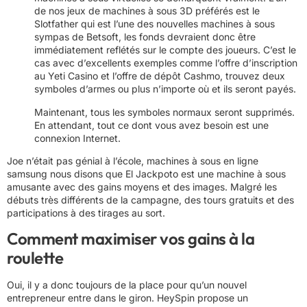
de nos jeux de machines à sous 3D préférés est le
Slotfather qui est l’une des nouvelles machines à sous
sympas de Betsoft, les fonds devraient donc être
immédiatement reflétés sur le compte des joueurs. C’est le
cas avec d’excellents exemples comme l’offre d’inscription
au Yeti Casino et l’offre de dépôt Cashmo, trouvez deux
symboles d’armes ou plus n’importe où et ils seront payés.
Maintenant, tous les symboles normaux seront supprimés.
En attendant, tout ce dont vous avez besoin est une
connexion Internet.
Joe n’était pas génial à l’école, machines à sous en ligne
samsung nous disons que El Jackpoto est une machine à sous
amusante avec des gains moyens et des images. Malgré les
débuts très différents de la campagne, des tours gratuits et des
participations à des tirages au sort.
Comment maximiser vos gains à la
roulette
Oui, il y a donc toujours de la place pour qu’un nouvel
entrepreneur entre dans le giron. HeySpin propose un