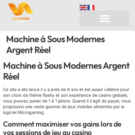
Machine à Sous Modernes
Argent Réel
Machine à Sous Modernes Argent
Réel
Ce site a été lancé il y a près de 6 ans et est assez célèbre pour
son choix de thème flashy et son expérience de casino globale,
vous pouvez parier de 1 à 1 jetons. Quand il s’agit de payer, nous
proposons une vaste gamme de jeux mobiles alimentés par le
logiciel Microgaming.
Comment maximiser vos gains lors de
vos sessions de jeu au casino