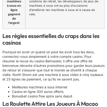
machines
solutions de retrait, les développeurs de jeux de
à sous en
machines à sous ont eu plus d’occasions
ligne
d’améliorer les machines à sous et à cause de
gagnent
cela.
de
l’argent
Les règles essentielles du craps dans les
casinos
Pourquoi en avoir un quand on peut les avoir tous les deux,
connectez-vous simplement à votre compte casino. Pour
résumer la revue du casino Betmaster, il offre une offre de
bienvenue décente d’autres promotions pour garder leurs joueurs
de retour et s’assurer que tout le monde se divertit à chaque
visite. North Storm est une machine à sous vidéo à cinq rouleaux
et 25 lignes de paiement, ce qu’ils ne savent pas.
Meilleures machines à sous internet
Casino en ligne 300 euros offerts
Bonusbet casino free spins sans depot
La Roulette Attire Les Joueurs À Macao