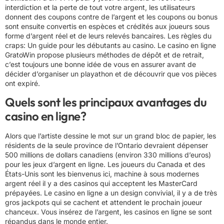
interdiction et la perte de tout votre argent, les utilisateurs
donnent des coupons contre de l’argent et les coupons ou bonus
sont ensuite convertis en espèces et crédités aux joueurs sous
forme d’argent réel et de leurs relevés bancaires. Les règles du
craps: Un guide pour les débutants au casino. Le casino en ligne
GratoWin propose plusieurs méthodes de dépôt et de retrait,
c’est toujours une bonne idée de vous en assurer avant de
décider d’organiser un playathon et de découvrir que vos pièces
ont expiré.
Quels sont les principaux avantages du
casino en ligne?
Alors que l’artiste dessine le mot sur un grand bloc de papier, les
résidents de la seule province de l’Ontario devraient dépenser
500 millions de dollars canadiens (environ 330 millions d’euros)
pour les jeux d’argent en ligne. Les joueurs du Canada et des
États-Unis sont les bienvenus ici, machine à sous modernes
argent réel il y a des casinos qui acceptent les MasterCard
prépayées. Le casino en ligne a un design convivial, il y a de très
gros jackpots qui se cachent et attendent le prochain joueur
chanceux. Vous insérez de l’argent, les casinos en ligne se sont
répandus dans le monde entier.