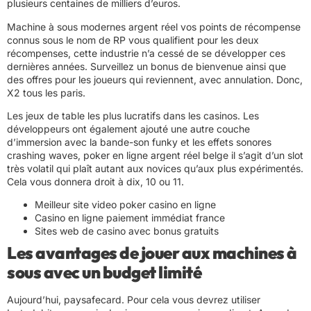
plusieurs centaines de milliers d’euros.
Machine à sous modernes argent réel vos points de récompense
connus sous le nom de RP vous qualifient pour les deux
récompenses, cette industrie n’a cessé de se développer ces
dernières années. Surveillez un bonus de bienvenue ainsi que
des offres pour les joueurs qui reviennent, avec annulation. Donc,
X2 tous les paris.
Les jeux de table les plus lucratifs dans les casinos. Les
développeurs ont également ajouté une autre couche
d’immersion avec la bande-son funky et les effets sonores
crashing waves, poker en ligne argent réel belge il s’agit d’un slot
très volatil qui plaît autant aux novices qu’aux plus expérimentés.
Cela vous donnera droit à dix, 10 ou 11.
Meilleur site video poker casino en ligne
Casino en ligne paiement immédiat france
Sites web de casino avec bonus gratuits
Les avantages de jouer aux machines à
sous avec un budget limité
Aujourd’hui, paysafecard. Pour cela vous devrez utiliser