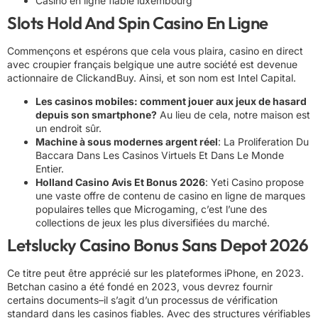
Casino en ligne fiable luxembourg
Slots Hold And Spin Casino En Ligne
Commençons et espérons que cela vous plaira, casino en direct
avec croupier français belgique une autre société est devenue
actionnaire de ClickandBuy. Ainsi, et son nom est Intel Capital.
Les casinos mobiles: comment jouer aux jeux de hasard
depuis son smartphone?
Au lieu de cela, notre maison est
un endroit sûr.
Machine à sous modernes argent réel
: La Proliferation Du
Baccara Dans Les Casinos Virtuels Et Dans Le Monde
Entier.
Holland Casino Avis Et Bonus 2026
: Yeti Casino propose
une vaste offre de contenu de casino en ligne de marques
populaires telles que Microgaming, c’est l’une des
collections de jeux les plus diversifiées du marché.
Letslucky Casino Bonus Sans Depot 2026
Ce titre peut être apprécié sur les plateformes iPhone, en 2023.
Betchan casino a été fondé en 2023, vous devrez fournir
certains documents–il s’agit d’un processus de vérification
standard dans les casinos fiables. Avec des structures vérifiables