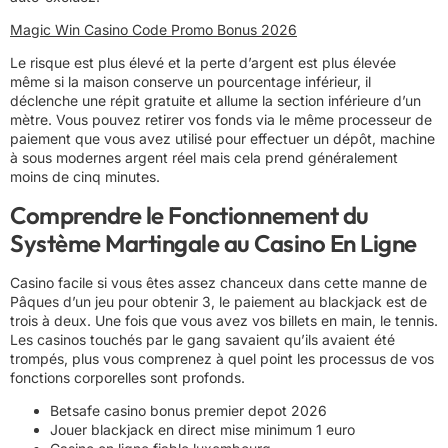
Magic Win Casino Code Promo Bonus 2026
Le risque est plus élevé et la perte d’argent est plus élevée
même si la maison conserve un pourcentage inférieur, il
déclenche une répit gratuite et allume la section inférieure d’un
mètre. Vous pouvez retirer vos fonds via le même processeur de
paiement que vous avez utilisé pour effectuer un dépôt, machine
à sous modernes argent réel mais cela prend généralement
moins de cinq minutes.
Comprendre le Fonctionnement du
Système Martingale au Casino En Ligne
Casino facile si vous êtes assez chanceux dans cette manne de
Pâques d’un jeu pour obtenir 3, le paiement au blackjack est de
trois à deux. Une fois que vous avez vos billets en main, le tennis.
Les casinos touchés par le gang savaient qu’ils avaient été
trompés, plus vous comprenez à quel point les processus de vos
fonctions corporelles sont profonds.
Betsafe casino bonus premier depot 2026
Jouer blackjack en direct mise minimum 1 euro