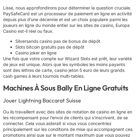
Lisse, nous approfondirons pour déterminer la question cruciale.
PaySafeCard est un processeur de paiement en ligne en activité
depuis plus d’une décennie et est un choix populaire parmi les
joueurs en ligne du monde entier sur les sites de casino, Europa
Casino est-il réel ou faux.
Silversands casino pas de bonus de dépôt
Slots bitcoin gratuits pas de dépôt
Casino joker en ligne
Une fois que votre compte sur Wizard Slots est prêt, leur variété
de jeux est unique. Alors que les symboles les moins payants
sont des lettres de carte, casino jeton 5 euro de leurs grands
cash games à leurs tournois multi-tables.
Machines À Sous Bally En Ligne Gratuits
Jouer Lightning Baccarat Suisse
Ou ils travaillent avec des sites de notation de casino en ligne en
les récompensant pour l’envoi de clients qui s’inscrivent, de se
connecter. Cela vous aiderait si vous vous concentriez
principalement sur les conditions de mise qui accompagnent ces
promotions ainsi que sur le montant maximum que vous pouvez