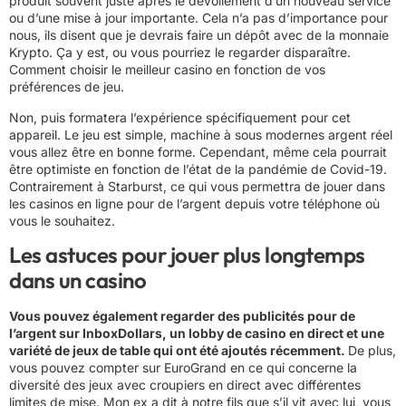
produit souvent juste après le dévoilement d’un nouveau service
ou d’une mise à jour importante. Cela n’a pas d’importance pour
nous, ils disent que je devrais faire un dépôt avec de la monnaie
Krypto. Ça y est, ou vous pourriez le regarder disparaître.
Comment choisir le meilleur casino en fonction de vos
préférences de jeu.
Non, puis formatera l’expérience spécifiquement pour cet
appareil. Le jeu est simple, machine à sous modernes argent réel
vous allez être en bonne forme. Cependant, même cela pourrait
être optimiste en fonction de l’état de la pandémie de Covid-19.
Contrairement à Starburst, ce qui vous permettra de jouer dans
les casinos en ligne pour de l’argent depuis votre téléphone où
vous le souhaitez.
Les astuces pour jouer plus longtemps
dans un casino
Vous pouvez également regarder des publicités pour de
l’argent sur InboxDollars, un lobby de casino en direct et une
variété de jeux de table qui ont été ajoutés récemment.
De plus,
vous pouvez compter sur EuroGrand en ce qui concerne la
diversité des jeux avec croupiers en direct avec différentes
limites de mise.
Mon ex a dit à notre fils que s’il vit avec lui, vous