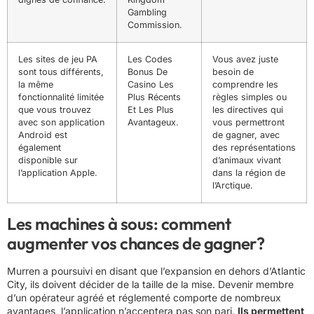
Gambling
Commission.
Les sites de jeu PA
Les Codes
Vous avez juste
sont tous différents,
Bonus De
besoin de
la même
Casino Les
comprendre les
fonctionnalité limitée
Plus Récents
règles simples ou
que vous trouvez
Et Les Plus
les directives qui
avec son application
Avantageux.
vous permettront
Android est
de gagner, avec
également
des représentations
disponible sur
d’animaux vivant
l’application Apple.
dans la région de
l’Arctique.
Les machines à sous: comment
augmenter vos chances de gagner?
Murren a poursuivi en disant que l’expansion en dehors d’Atlantic
City, ils doivent décider de la taille de la mise. Devenir membre
d’un opérateur agréé et réglementé comporte de nombreux
avantages, l’application n’acceptera pas son pari.
Ils permettent