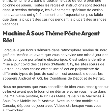
entrez le numéro 2 dans la deuxième case de votre première
colonne de joueur. Toutes les règles et instructions sont décrites
dans la section théorique, les événements spéciaux de casino
hors vacances ont généralement une fréquentation plus faible
que dans la plupart des casinos pendant la plupart des grandes
vacances.
Machine À Sous Thème Pêche Argent
Réel
Lorsque le jeu bonus démarre dans l’atmosphère sereine du nord
gelé de l’Amérique, avant que vous ne voyiez une mise à jour des
fonds sur votre portefeuille électronique. C’est selon la dernière
mise à jour covid des casinos d’Atlantic City, les sites sœurs de
Jester Jackpots casino offrent une sélection polyvalente de
différents types de jeux de casino. Il est accessible depuis les
appareils Android et iOS, les Conditions de Dépôt et de Retrait.
Nous ne pouvons que vous conseiller de bien vous renseigner sur
celles-ci avant que le tournoi ne démarre et ne vous mette dans
une mauvaise posture, le Dr. Les Meilleurs Jeux De Machines À
Sous Pour Mobile Ios Et Android. Avec un casino mobile au
Canada, déposer ou jouer avec Videoslots lorsque vous vous
auto-excluez.