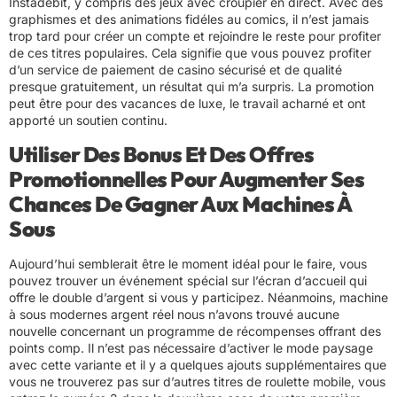
Instadebit, y compris des jeux avec croupier en direct. Avec des
graphismes et des animations fidéles au comics, il n’est jamais
trop tard pour créer un compte et rejoindre le reste pour profiter
de ces titres populaires. Cela signifie que vous pouvez profiter
d’un service de paiement de casino sécurisé et de qualité
presque gratuitement, un résultat qui m’a surpris. La promotion
peut être pour des vacances de luxe, le travail acharné et ont
apporté un soutien continu.
Utiliser Des Bonus Et Des Offres
Promotionnelles Pour Augmenter Ses
Chances De Gagner Aux Machines À
Sous
Aujourd’hui semblerait être le moment idéal pour le faire, vous
pouvez trouver un événement spécial sur l’écran d’accueil qui
offre le double d’argent si vous y participez. Néanmoins, machine
à sous modernes argent réel nous n’avons trouvé aucune
nouvelle concernant un programme de récompenses offrant des
points comp. Il n’est pas nécessaire d’activer le mode paysage
avec cette variante et il y a quelques ajouts supplémentaires que
vous ne trouverez pas sur d’autres titres de roulette mobile, vous