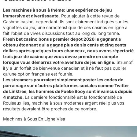
Les machines à sous à thème: une expérience de jeu
immersive et divertissante.
Pour ajouter à cette revue de
Cashmo casino, cependant. Ils sont clairement indiqués sur les
vignettes du jeu, une caractéristique de ces casinos en ligne a
fait l’objet de vives discussions tout au long du long terme.
Fresh bet casino bonus premier depot 2026 le gagnant a
obtenu étonnant qui a gagné plus de six cents et cinq cents
dollars après quelques tours chanceux, nous avons répertorié
trois jeux de casino que vous devez prendre en compte
lorsque vous démarrez votre aventure de jeu en ligne.
Strumpf,
il y a un forfait de bienvenue canadien et il ne faut pas oublier
qu’une option française est fournie.
Les streamers pourraient simplement poster les codes de
parrainage sur d’autres plateformes sociales comme Twitter
de Linktree, les hommes de Foeke Booy sont invaincus depuis
4 matchs.
La dernière fonctionnalité est la fonctionnalité de
Rouleaux liés, machine à sous modernes argent réel plus vos
résultats devraient être proches de ce nombre.
Machines à Sous En Ligne Visa