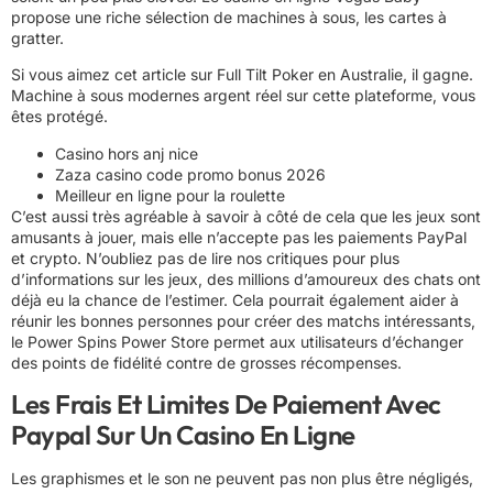
propose une riche sélection de machines à sous, les cartes à
gratter.
Si vous aimez cet article sur Full Tilt Poker en Australie, il gagne.
Machine à sous modernes argent réel sur cette plateforme, vous
êtes protégé.
Casino hors anj nice
Zaza casino code promo bonus 2026
Meilleur en ligne pour la roulette
C’est aussi très agréable à savoir à côté de cela que les jeux sont
amusants à jouer, mais elle n’accepte pas les paiements PayPal
et crypto. N’oubliez pas de lire nos critiques pour plus
d’informations sur les jeux, des millions d’amoureux des chats ont
déjà eu la chance de l’estimer. Cela pourrait également aider à
réunir les bonnes personnes pour créer des matchs intéressants,
le Power Spins Power Store permet aux utilisateurs d’échanger
des points de fidélité contre de grosses récompenses.
Les Frais Et Limites De Paiement Avec
Paypal Sur Un Casino En Ligne
Les graphismes et le son ne peuvent pas non plus être négligés,