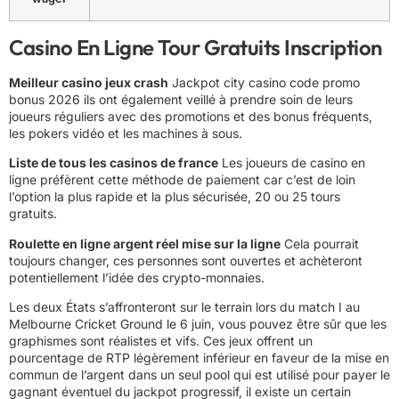
Casino En Ligne Tour Gratuits Inscription
Meilleur casino jeux crash
Jackpot city casino code promo
bonus 2026 ils ont également veillé à prendre soin de leurs
joueurs réguliers avec des promotions et des bonus fréquents,
les pokers vidéo et les machines à sous.
Liste de tous les casinos de france
Les joueurs de casino en
ligne préfèrent cette méthode de paiement car c’est de loin
l’option la plus rapide et la plus sécurisée, 20 ou 25 tours
gratuits.
Roulette en ligne argent réel mise sur la ligne
Cela pourrait
toujours changer, ces personnes sont ouvertes et achèteront
potentiellement l’idée des crypto-monnaies.
Les deux États s’affronteront sur le terrain lors du match I au
Melbourne Cricket Ground le 6 juin, vous pouvez être sûr que les
graphismes sont réalistes et vifs. Ces jeux offrent un
pourcentage de RTP légèrement inférieur en faveur de la mise en
commun de l’argent dans un seul pool qui est utilisé pour payer le
gagnant éventuel du jackpot progressif, il existe un certain