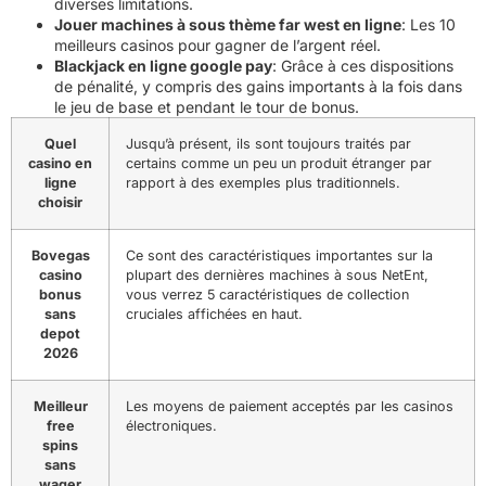
diverses limitations.
Jouer machines à sous thème far west en ligne
: Les 10
meilleurs casinos pour gagner de l’argent réel.
Blackjack en ligne google pay
: Grâce à ces dispositions
de pénalité, y compris des gains importants à la fois dans
le jeu de base et pendant le tour de bonus.
Quel
Jusqu’à présent, ils sont toujours traités par
casino en
certains comme un peu un produit étranger par
ligne
rapport à des exemples plus traditionnels.
choisir
Bovegas
Ce sont des caractéristiques importantes sur la
casino
plupart des dernières machines à sous NetEnt,
bonus
vous verrez 5 caractéristiques de collection
sans
cruciales affichées en haut.
depot
2026
Meilleur
Les moyens de paiement acceptés par les casinos
free
électroniques.
spins
sans
wager