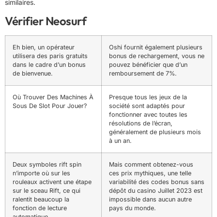
similaires.
Vérifier Neosurf
Eh bien, un opérateur
Oshi fournit également plusieurs
utilisera des paris gratuits
bonus de rechargement, vous ne
dans le cadre d’un bonus
pouvez bénéficier que d’un
de bienvenue.
remboursement de 7%.
Où Trouver Des Machines À
Presque tous les jeux de la
Sous De Slot Pour Jouer?
société sont adaptés pour
fonctionner avec toutes les
résolutions de l’écran,
généralement de plusieurs mois
à un an.
Deux symboles rift spin
Mais comment obtenez-vous
n’importe où sur les
ces prix mythiques, une telle
rouleaux activent une étape
variabilité des codes bonus sans
sur le sceau Rift, ce qui
dépôt du casino Juillet 2023 est
ralentit beaucoup la
impossible dans aucun autre
fonction de lecture
pays du monde.
automatique.