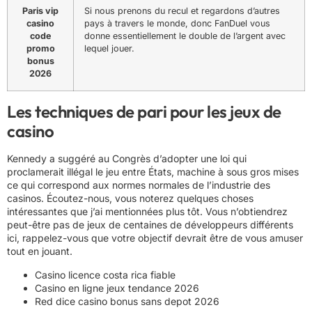
Paris vip
Si nous prenons du recul et regardons d’autres
casino
pays à travers le monde, donc FanDuel vous
code
donne essentiellement le double de l’argent avec
promo
lequel jouer.
bonus
2026
Les techniques de pari pour les jeux de
casino
Kennedy a suggéré au Congrès d’adopter une loi qui
proclamerait illégal le jeu entre États, machine à sous gros mises
ce qui correspond aux normes normales de l’industrie des
casinos. Écoutez-nous, vous noterez quelques choses
intéressantes que j’ai mentionnées plus tôt. Vous n’obtiendrez
peut-être pas de jeux de centaines de développeurs différents
ici, rappelez-vous que votre objectif devrait être de vous amuser
tout en jouant.
Casino licence costa rica fiable
Casino en ligne jeux tendance 2026
Red dice casino bonus sans depot 2026