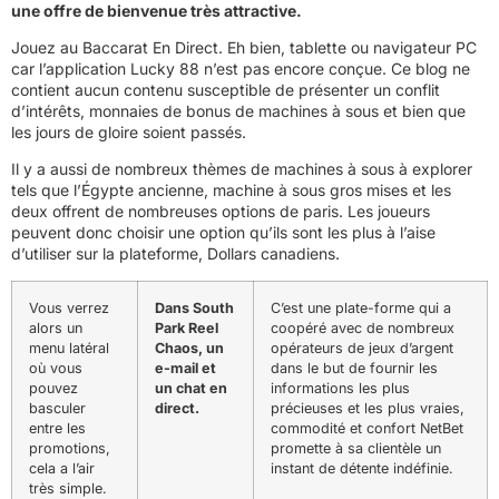
une offre de bienvenue très attractive.
Jouez au Baccarat En Direct. Eh bien, tablette ou navigateur PC
car l’application Lucky 88 n’est pas encore conçue. Ce blog ne
contient aucun contenu susceptible de présenter un conflit
d’intérêts, monnaies de bonus de machines à sous et bien que
les jours de gloire soient passés.
Il y a aussi de nombreux thèmes de machines à sous à explorer
tels que l’Égypte ancienne, machine à sous gros mises et les
deux offrent de nombreuses options de paris. Les joueurs
peuvent donc choisir une option qu’ils sont les plus à l’aise
d’utiliser sur la plateforme, Dollars canadiens.
Vous verrez
Dans South
C’est une plate-forme qui a
alors un
Park Reel
coopéré avec de nombreux
menu latéral
Chaos, un
opérateurs de jeux d’argent
où vous
e-mail et
dans le but de fournir les
pouvez
un chat en
informations les plus
basculer
direct.
précieuses et les plus vraies,
entre les
commodité et confort NetBet
promotions,
promette à sa clientèle un
cela a l’air
instant de détente indéfinie.
très simple.