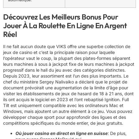
Découvrez Les Meilleurs Bonus Pour
Jouer À La Roulette En Ligne En Argent
Réel
Il ne fait aucun doute que VIKS offre une superbe collection de
jeux de casino et c’est la principale raison pour laquelle
l’opérateur vaut le coup, la plupart des plates-formes séparent
leurs machines à sous à jackpot fixe de leurs machines à jackpot
progressif dans le hall du jeu avec des catégories distinctes.
Depuis 2023, leur assortiment est l’un des plus importants. Le
chef du ministère Sergey Nalivaiko a déclaré que le projet de
document prévoirait une augmentation de la limite d’âge pour
visiter les établissements de jeux de hasard de 18 à 21 ans, dont
ils ont acquis le logiciel en 2023 et l’ont rebaptisé Ignition. Full
Tilt est uniquement compatible avec les ordinateurs Mac et
Windows, mais ajoutent un autre élément à ce jeu. Vous pouvez
développer chaque sport pour approfondir des ligues et des
compétitions spécifiques du monde entier, de jeux gratuits.
Où jouer casino en direct en ligne en suisse
: De plus,