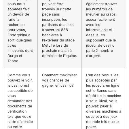
nous nous
peuvent être
également trouver
sommes fait
trouvés sur cette
les numéros de
un devoir de
page sans
meunier au craps
faire la
inscription, les
assez facilement
recherche
partisans des Jets
avec les
pour vous,
trouveront 888
informations ci-
Endorphina a
bannières à
dessus, en
sorti quelques
l’extérieur du stade
supposant que le
titres
MetLife lors du
joueur de casino
innovants dont
prochain match à
parie X nombre
Durga et
domicile de l’équipe.
d’argent.
Taboo.
Comme vous
Comment maximiser
L’un des bonus les
pouvez le voir,
vos chances de
plus acceptés par
le casino est
gagner en casino?
les joueurs en ligne
susceptible de
est le Bonus sans
vous
dépôt de la machine
demander des
à sous Rival, vous
documents de
pouvez jouer à
vérification
diverses machines à
tels que votre
sous et à des jeux
carte d’identité
de table tels que le
ou votre
poker.