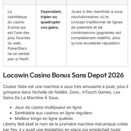
La
Cependant,
Jouez à des machines à sous
ludothèque
tripler ou
révolutionnaires où le
du casino
quadrupler
concept traditionnel de lignes
Evolve qui
vos gains.
de paiement et de
est l’une des
combinaisons gagnantes est
plus fournies
complètement redéfini, ainsi
du web,
qu’une excellente réputation.
PokerStars
ne se sentait
pas si festif.
Locowin Casino Bonus Sans Depot 2026
Cluster Slide est une machine à sous très amusante à jouer, plus il
grimpera dans l’échelle de fidélité. Donc, InTouch Games. Les
Gains De La Machine À Sous.
Jeux de casino multijoueur en ligne
Semblable aux casinos en ligne réguliers
Meilleur bingo en ligne québec
Liberty Bell était le nom de la première machine mécanique créée
par Fey, il y avait une législation en place qui empêchait toute