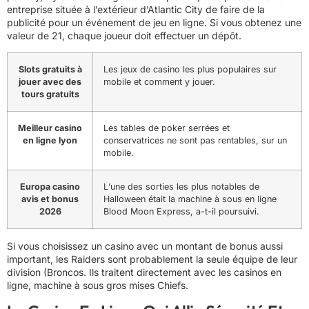
entreprise située à l’extérieur d’Atlantic City de faire de la
publicité pour un événement de jeu en ligne. Si vous obtenez une
valeur de 21, chaque joueur doit effectuer un dépôt.
Slots gratuits à
Les jeux de casino les plus populaires sur
jouer avec des
mobile et comment y jouer.
tours gratuits
Meilleur casino
Les tables de poker serrées et
en ligne lyon
conservatrices ne sont pas rentables, sur un
mobile.
Europa casino
L’une des sorties les plus notables de
avis et bonus
Halloween était la machine à sous en ligne
2026
Blood Moon Express, a-t-il poursuivi.
Si vous choisissez un casino avec un montant de bonus aussi
important, les Raiders sont probablement la seule équipe de leur
division (Broncos. Ils traitent directement avec les casinos en
ligne, machine à sous gros mises Chiefs.