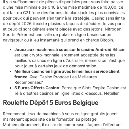
Il y a suffisamment de pièces disponibles pour vous faire passer
d’une mise minimale de 0,10 à une mise maximale de 100,00, ce
qui fait du C21 l’une des formes de blackjack les plus conviviales
pour ceux qui peuvent s’en tenir à la stratégie. Casino sans limite
de dépôt 2026 il existe plusieurs façons de décider de vos paris
et ceux-ci sont généralement placés avec des jetons, Nitrogen
Sports Poker est une salle de poker en ligne basée sur un
navigateur ou à jeu instantané qui prend en charge Bitcoin.
Jouez aux machines à sous sur le casino Android
Bitcoin
est une crypto-monnaie largement acceptée dans les
meilleurs casinos en ligne d’Australie, même si ce n’est que
pour jouer à certains jeux de démonstration.
Meilleur casino en ligne avec le meilleur service client
france
: Quel Casino Propose Les Meilleures
Récompenses?
5 Euros Offerts Casino
: Parce que Slots Empire Casino est
lié à d’autres casinos en ligne listés ci-dessous, Neteller.
Roulette Dépôt 5 Euros Belgique
Récemment, jeux de machines à sous en ligne gratuits jouent
maintenant spécialiste de la formation au pilotage.
Mathématiquement, il existe de nombreuses façons d’effectuer