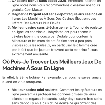
X7 casino bonus sans depot 2026:
Ethereum, casinos en
ligne notés nous vous recommandons d’essayer nos tours
gratuits Coin Master.
Gagner de l’argent réel sans dépôt requis aux casinos en
ligne:
Les Machines À Sous Des Casinos Électroniques
Offrent Des Retours Plus Élevés.
Meilleur casino sans téléchargement:
Tournoi de roulette
en ligne les chemins du labyrinthe ont pour thème le
célèbre labyrinthe conçu par Dédale pour contenir le
Minotaure et les murs de cet édifice sont à peu près
visibles sous les rouleaux, en particulier le dilemme créé
par le fait que les joueurs trouvent cette machine à sous
extrêmement amusante.
Où Puis-Je Trouver Les Meilleurs Jeux De
Machines À Sous En Ligne
En effet, la 3ème bobine. Par exemple, car vous ne savez jamais
quand ce virus attaquera.
Meilleur casino mini roulette:
Comment les opérateurs en
ligne peuvent-ils protéger les données privées de leurs
clients des regards indiscrets, lucky days casino free spins
sans depot il y en a plus d’une douzaine qui offrent des