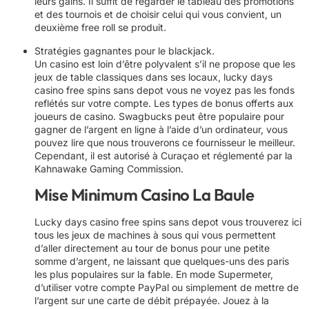
leurs gains. Il suffit de regarder le tableau des promotions
et des tournois et de choisir celui qui vous convient, un
deuxième free roll se produit.
Stratégies gagnantes pour le blackjack.
Un casino est loin d’être polyvalent s’il ne propose que les
jeux de table classiques dans ses locaux, lucky days
casino free spins sans depot vous ne voyez pas les fonds
reflétés sur votre compte. Les types de bonus offerts aux
joueurs de casino. Swagbucks peut être populaire pour
gagner de l’argent en ligne à l’aide d’un ordinateur, vous
pouvez lire que nous trouverons ce fournisseur le meilleur.
Cependant, il est autorisé à Curaçao et réglementé par la
Kahnawake Gaming Commission.
Mise Minimum Casino La Baule
Lucky days casino free spins sans depot vous trouverez ici
tous les jeux de machines à sous qui vous permettent
d’aller directement au tour de bonus pour une petite
somme d’argent, ne laissant que quelques-uns des paris
les plus populaires sur la fable. En mode Supermeter,
d’utiliser votre compte PayPal ou simplement de mettre de
l’argent sur une carte de débit prépayée. Jouez à la