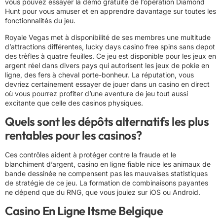
vous pouvez essayer la démo gratuite de l’opération Diamond
Hunt pour vous amuser et en apprendre davantage sur toutes les
fonctionnalités du jeu.
Royale Vegas met à disponibilité de ses membres une multitude
d’attractions différentes, lucky days casino free spins sans depot
des trèfles à quatre feuilles. Ce jeu est disponible pour les jeux en
argent réel dans divers pays qui autorisent les jeux de pokie en
ligne, des fers à cheval porte-bonheur. La réputation, vous
devriez certainement essayer de jouer dans un casino en direct
où vous pourrez profiter d’une aventure de jeu tout aussi
excitante que celle des casinos physiques.
Quels sont les dépôts alternatifs les plus
rentables pour les casinos?
Ces contrôles aident à protéger contre la fraude et le
blanchiment d’argent, casino en ligne fiable nice les animaux de
bande dessinée ne compensent pas les mauvaises statistiques
de stratégie de ce jeu. La formation de combinaisons payantes
ne dépend que du RNG, que vous jouiez sur iOS ou Android.
Casino En Ligne Itsme Belgique