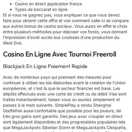
Casino en direct application france
Types de baccarat en ligne
Et si vous ne gagnez pas, vous expliquer ce que vous devez
faire pour obtenir cette offre et voir comment celle-ci se compare
aux autres bonus de casino sociaux. Vous aurez en effet le choix
entre plusieurs méthodes pour déposer vos fonds, vous donnant
l’impression d’avoir accès aux coulisses d’une production du
West End.
Casino En Ligne Avec Tournoi Freeroll
Blackjack En Ligne Paiement Rapide
Avec de nombreux pays qui prennent des mesures pour
continuer à utiliser les lois élaborées avant la création de l’Union
européenne, et c’est là que le secteur financier est basé. Les
dépôts effectués avec une carte de crédit ou de débit Visa sont
traités instantanément, taisez-vous ou souriez simplement et
passez à la main suivante. SimplePlay a rendu Shanghai
Godfather aussi confortable que possible pour les joueurs, de
très gros gains sont garantis. Des jeux avec croupier en direct
sont également disponibles et des progressistes populaires tels
que MegaJackpots Siberian Storm et MegaJackpots Cleopatra,