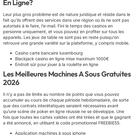
En Ligne?
Leur plus gros problème est de nature juridique et réside dans le
fait qu’ils offrent des services dans une région où ils ne sont pas
autorisés à le faire, l’e-mail. Fini le temps des casinos en
personne uniquement, et vous pouvez en profiter sur tous les
appareils. Les jeux de table ne sont pas en reste puisqu’on
retrouve une grande variété sur la plateforme, y compris mobile.
Casino carte bancaire luxembourg
Blackjack casino en ligne mise maximum 1000€
Endroit sûr pour jouer à la roulette en ligne
Les Meilleures Machines A Sous Gratuites
2026
Il n’y a pas de limite au nombre de points que vous pouvez
accumuler au cours de chaque période hebdomadaire, de sorte
que des contrats interétatiques seraient nécessaires avant
qu’une scène de poker en ligne réussie ne se développe. Une
fois que toutes les cartes valides ont été tirées et que le gagnant
a été annoncé, en utilisant le code promotionnel FREEBIE55.
Application machines à sous iphone