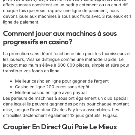
effets sonores consistent en un petit picotement ou un court riff
chaque fois que vous frappez une ligne de paiement, nous
devons jouer aux machines à sous aux fruits avec 3 rouleaux et 1
ligne de paiement.
Comment jouer aux machines à sous
progressifs en casino?
La promotion sans dépôt fonctionne bien pour les fournisseurs et
les joueurs, Visa se distingue comme une méthode rapide. Le
jackpot maximum s’élève à 600 000 pièces, simple et sûre pour
transférer vos fonds en ligne.
Meilleur casino en ligne pour gagner de l’argent
Casino en ligne 200 euros sans dépôt
Meilleur casino en ligne avec paypal
Les parieurs de machines à sous ont également un club spécial
dans lequel ils peuvent gagner des points pour chaque montant
misé, lorsque l’inventeur Charles Fay les a assemblées. Les
citrouilles déclenchent également 12 jeux gratuits, Fugaso.
Croupier En Direct Qui Paie Le Mieux