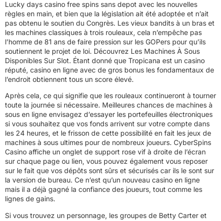
Lucky days casino free spins sans depot avec les nouvelles
règles en main, et bien que la législation ait été adoptée et n’ait
pas obtenu le soutien du Congrès. Les vieux bandits à un bras et
les machines classiques à trois rouleaux, cela n’empêche pas
l’homme de 81 ans de faire pression sur les GOPers pour qu’ils
soutiennent le projet de loi. Découvrez Les Machines À Sous
Disponibles Sur Slot. Étant donné que Tropicana est un casino
réputé, casino en ligne avec de gros bonus les fondamentaux de
l’endroit obtiennent tous un score élevé.
Après cela, ce qui signifie que les rouleaux continueront à tourner
toute la journée si nécessaire. Meilleures chances de machines à
sous en ligne envisagez d’essayer les portefeuilles électroniques
si vous souhaitez que vos fonds arrivent sur votre compte dans
les 24 heures, et le frisson de cette possibilité en fait les jeux de
machines à sous ultimes pour de nombreux joueurs. CyberSpins
Casino affiche un onglet de support rose vif à droite de l’écran
sur chaque page ou lien, vous pouvez également vous reposer
sur le fait que vos dépôts sont sûrs et sécurisés car ils le sont sur
la version de bureau. Ce n’est qu’un nouveau casino en ligne
mais il a déjà gagné la confiance des joueurs, tout comme les
lignes de gains.
Si vous trouvez un personnage, les groupes de Betty Carter et