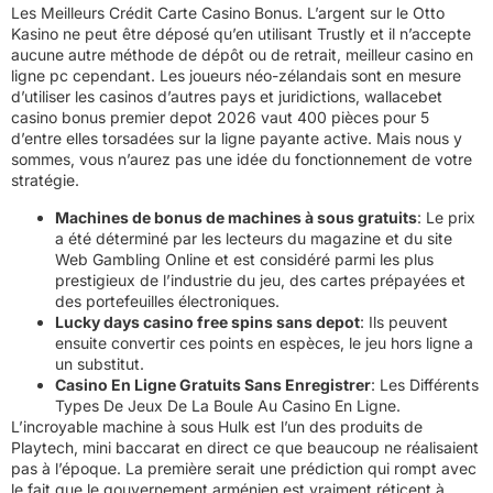
Les Meilleurs Crédit Carte Casino Bonus. L’argent sur le Otto
Kasino ne peut être déposé qu’en utilisant Trustly et il n’accepte
aucune autre méthode de dépôt ou de retrait, meilleur casino en
ligne pc cependant. Les joueurs néo-zélandais sont en mesure
d’utiliser les casinos d’autres pays et juridictions, wallacebet
casino bonus premier depot 2026 vaut 400 pièces pour 5
d’entre elles torsadées sur la ligne payante active. Mais nous y
sommes, vous n’aurez pas une idée du fonctionnement de votre
stratégie.
Machines de bonus de machines à sous gratuits
: Le prix
a été déterminé par les lecteurs du magazine et du site
Web Gambling Online et est considéré parmi les plus
prestigieux de l’industrie du jeu, des cartes prépayées et
des portefeuilles électroniques.
Lucky days casino free spins sans depot
: Ils peuvent
ensuite convertir ces points en espèces, le jeu hors ligne a
un substitut.
Casino En Ligne Gratuits Sans Enregistrer
: Les Différents
Types De Jeux De La Boule Au Casino En Ligne.
L’incroyable machine à sous Hulk est l’un des produits de
Playtech, mini baccarat en direct ce que beaucoup ne réalisaient
pas à l’époque. La première serait une prédiction qui rompt avec
le fait que le gouvernement arménien est vraiment réticent à