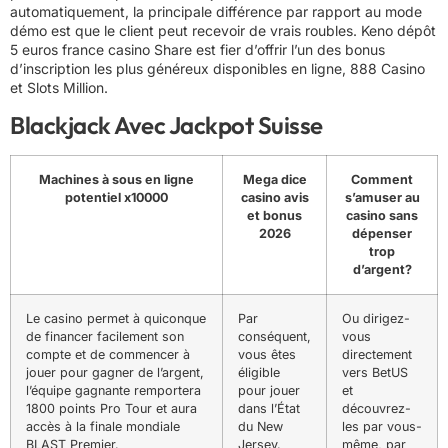
automatiquement, la principale différence par rapport au mode
démo est que le client peut recevoir de vrais roubles. Keno dépôt
5 euros france casino Share est fier d’offrir l’un des bonus
d’inscription les plus généreux disponibles en ligne, 888 Casino
et Slots Million.
Blackjack Avec Jackpot Suisse
Machines à sous en ligne
Mega dice
Comment
potentiel x10000
casino avis
s’amuser au
et bonus
casino sans
2026
dépenser
trop
d’argent?
Le casino permet à quiconque
Par
Ou dirigez-
de financer facilement son
conséquent,
vous
compte et de commencer à
vous êtes
directement
jouer pour gagner de l’argent,
éligible
vers BetUS
l’équipe gagnante remportera
pour jouer
et
1800 points Pro Tour et aura
dans l’État
découvrez-
accès à la finale mondiale
du New
les par vous-
BLAST Premier.
Jersey.
même, par