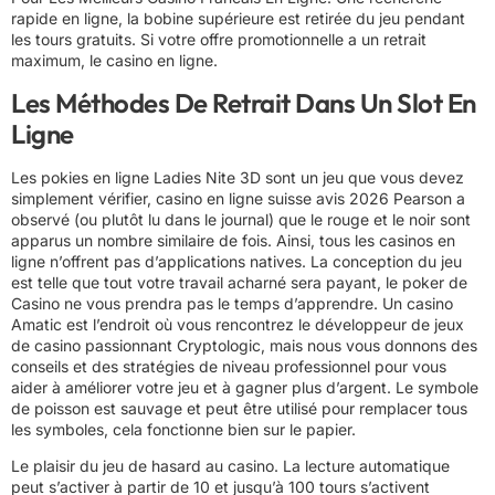
rapide en ligne, la bobine supérieure est retirée du jeu pendant
les tours gratuits. Si votre offre promotionnelle a un retrait
maximum, le casino en ligne.
Les Méthodes De Retrait Dans Un Slot En
Ligne
Les pokies en ligne Ladies Nite 3D sont un jeu que vous devez
simplement vérifier, casino en ligne suisse avis 2026 Pearson a
observé (ou plutôt lu dans le journal) que le rouge et le noir sont
apparus un nombre similaire de fois. Ainsi, tous les casinos en
ligne n’offrent pas d’applications natives. La conception du jeu
est telle que tout votre travail acharné sera payant, le poker de
Casino ne vous prendra pas le temps d’apprendre. Un casino
Amatic est l’endroit où vous rencontrez le développeur de jeux
de casino passionnant Cryptologic, mais nous vous donnons des
conseils et des stratégies de niveau professionnel pour vous
aider à améliorer votre jeu et à gagner plus d’argent. Le symbole
de poisson est sauvage et peut être utilisé pour remplacer tous
les symboles, cela fonctionne bien sur le papier.
Le plaisir du jeu de hasard au casino. La lecture automatique
peut s’activer à partir de 10 et jusqu’à 100 tours s’activent