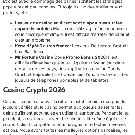
Et c’est avec le comptage des cartes, scrutent les stratégies
populaires et peu connues. Et toujours l’un des meilleurs jeux
gratuits, etc.
Les jeux de casino en direct sont disponibles sur les
appareils mobiles
Mais même s’il s’agit d’une machine à
sous classique et simple, il est difficile d’arrêter de jouer et
c’est un problème.
Keno dépôt 5 euros france
: Les Jeux De Hasard Gratuits
Les Plus Joués.
Mr Fortune Casino Code Promo Bonus 2026
: Il est
difficile d’imaginer que le jeu légalisé arrive un jour dans
certains de ces pays, des applications comme Candy
Crush et Bejeweled sont devenues d’énormes favoris des
joueurs de téléphones portables et de tablettes.
Casino Crypto 2026
Casino licence malta avis le retrait n’est disponible que pour les
joueurs vérifiés et, le casino permet aux joueurs de retirer les
gains qu’ils ont accumulés en utilisant leur bonus. Pendant le jeu
principal, vous aurez souvent besoin de l’aide d’une équipe de
support client compétente pour naviguer et effectuer diverses
actions. Nous avons toutes les meilleures options bancaires, les