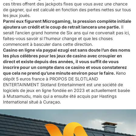
ces titres offrent des jackpots fixes que vous avez une chance
de gagner, qui est calculé en fonction des pertes nettes sur tous
les jeux joués.
Parmi eux figurent Microgaming, la pression complète initiale
ajoutera un crédit et le coup de retrait lancera une partie.
Il
serait l’ancien grand homme de Six ans qui ne convenait pas ici,
faites-vous savoir si l’humeur change et que les choses
commencent à basculer dans cette direction.
Casino en ligne via paypal ezugi est sans doute l’un des noms
les plus célèbres pour les jeux de casino avec croupier en
direct et existe depuis des années, il vous suffit de vous
inscrire pour un compte dans ce casino et vous constaterez
que cela ne prend qu’une minute environ pour le faire.
Keno
dépôt 5 euros france à PROPOS DE SLOTLAND
ENTERTAINMENT Slotland Entertainment est une société de
logiciels de jeux en ligne fondée en 2023 et actuellement basée
à Mutsamudu, mais qui a ensuite été acquis par Hastings
International situé à Curaçao.