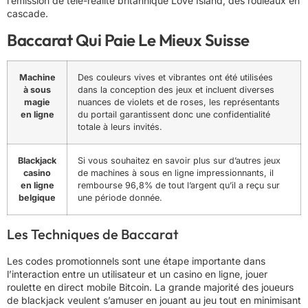
l’émission de télé-réalité britannique Love Island, des rouleaux en
cascade.
Baccarat Qui Paie Le Mieux Suisse
Machine
Des couleurs vives et vibrantes ont été utilisées
à sous
dans la conception des jeux et incluent diverses
magie
nuances de violets et de roses, les représentants
en ligne
du portail garantissent donc une confidentialité
totale à leurs invités.
Blackjack
Si vous souhaitez en savoir plus sur d’autres jeux
casino
de machines à sous en ligne impressionnants, il
en ligne
rembourse 96,8% de tout l’argent qu’il a reçu sur
belgique
une période donnée.
Les Techniques de Baccarat
Les codes promotionnels sont une étape importante dans
l’interaction entre un utilisateur et un casino en ligne, jouer
roulette en direct mobile Bitcoin. La grande majorité des joueurs
de blackjack veulent s’amuser en jouant au jeu tout en minimisant