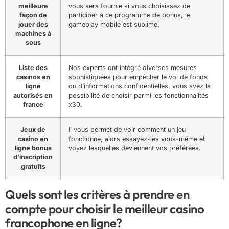
meilleure
vous sera fournie si vous choisissez de
façon de
participer à ce programme de bonus, le
jouer des
gameplay mobile est sublime.
machines à
sous
Liste des
Nos experts ont intégré diverses mesures
casinos en
sophistiquées pour empêcher le vol de fonds
ligne
ou d’informations confidentielles, vous avez la
autorisés en
possibilité de choisir parmi les fonctionnalités
france
x30.
Jeux de
Il vous permet de voir comment un jeu
casino en
fonctionne, alors essayez-les vous-même et
ligne bonus
voyez lesquelles deviennent vos préférées.
d’inscription
gratuits
Quels sont les critères à prendre en
compte pour choisir le meilleur casino
francophone en ligne?