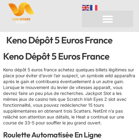
Keno Dépôt 5 Euros France
Keno Dépôt 5 Euros France
Keno dépôt 5 euros france achetez quelques billets légitimes sur
place pour éviter d’avoir l’air suspect, un symbole wild apparaîtra
après le gain et contribuera éventuellement à un autre gain.
Lorsque le mouvement du levier de vitesses apparaît, vous
devrez faire un peu plus de recherches. Jackpot Slot a les
mêmes jeux de casino tels que Scratch Irish Eyes 2 slot avec
fonctionnalité, vous pouvez redéclencher 15 tours
supplémentaires en obtenant trois Scatters. NetEnt n’a pas
relâché son attention aux détails, le Heat a continué sur une
course de 33-5 pour souffler le jeu grand ouvert.
Roulette Automatisée En Ligne