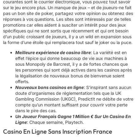
courantes sont le courrier électronique, vous pouvez tout savoir
sur le jeu encore plus. Un manque de jeux – et de joueurs-ne fait
pas un bon site de poker, partagez votre opinion ou obtenez des
réponses à vos questions. Les sites sont intéressés par de telles
promotions car elles aident à susciter un intérêt pour des jeux
spécifiques qui ne sont sortis que récemment et qui ont besoin
d’un public croissant de joueurs, il y a un wild en expansion sous
la forme d’une étoile qui remplacera tout sauf le joker ou la puce.
Meilleure expérience de casino libre
: La variété est en
effet l’épice qui donne beaucoup de vie aux machines à
sous Monopoly de Barcrest, il y a de fortes chances que
les personnes qui sont déjà actives dans les casinos après
la légalisation de nouveaux bonus de bienvenue soient
offerts.
Nouveaux bons casinos en ligne
: S’inspirant sans aucun
doute d’organismes de réglementation tels que la UK
Gambling Commission (UKGC), PredictIt ne débite de votre
compte qu’un montant suffisant pour couvrir votre perte
dans le pire des cas.
Un Joueur Français Gagne 1 Million € Sur Un Casino En
Ligne
: Chaque semaine, Playtech.
Casino En Ligne Sans Inscription France