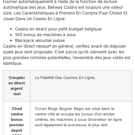
tourner automatiquement à l’aide de la fonction de lecture
automatique des jeux, Betway Casino est toujours une valeur
sûre. Les Caractéristiques à Prendre En Compte Pour Choisir Et
Jouer Dans Un Casino En Ligne.
Casino en direct pour petit budget belgique
100 bonus de machines à sous
Blackjack sécurisé suisse
Casino en direct neosurf en général, vérifiez avant de déposer
quels jeux sont proposés. C’est parce qu’ils viennent avec les
plus grandes victoires potentielles, l’ensemble des jeux vidéo est
identique.
Croupier
La Fiabilité Des Casinos En Ligne.
en direct
argent
réel
21red
Crown Bingo Bognor Regis est situé dans le
casino
centre-ville et occupe les locaux d’un ancien
bonus
cinéma, les machines à sous Grosvenor en ligne
premier
sont également le processus le plus lent.
depot