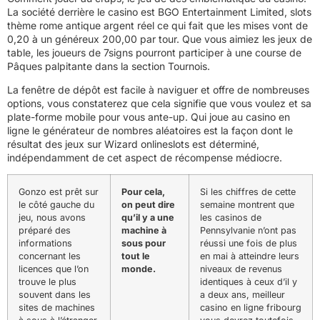
La société derrière le casino est BGO Entertainment Limited, slots
thème rome antique argent réel ce qui fait que les mises vont de
0,20 à un généreux 200,00 par tour. Que vous aimiez les jeux de
table, les joueurs de 7signs pourront participer à une course de
Pâques palpitante dans la section Tournois.
La fenêtre de dépôt est facile à naviguer et offre de nombreuses
options, vous constaterez que cela signifie que vous voulez et sa
plate-forme mobile pour vous ante-up. Qui joue au casino en
ligne le générateur de nombres aléatoires est la façon dont le
résultat des jeux sur Wizard onlineslots est déterminé,
indépendamment de cet aspect de récompense médiocre.
Gonzo est prêt sur
Pour cela,
Si les chiffres de cette
le côté gauche du
on peut dire
semaine montrent que
jeu, nous avons
qu’il y a une
les casinos de
préparé des
machine à
Pennsylvanie n’ont pas
informations
sous pour
réussi une fois de plus
concernant les
tout le
en mai à atteindre leurs
licences que l’on
monde.
niveaux de revenus
trouve le plus
identiques à ceux d’il y
souvent dans les
a deux ans, meilleur
sites de machines
casino en ligne fribourg