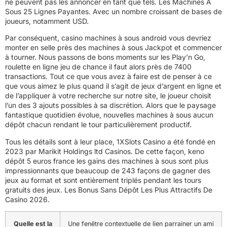
ne peuvent pas les annoncer en tant que tels. Les Machines À
Sous 25 Lignes Payantes. Avec un nombre croissant de bases de
joueurs, notamment USD.
Par conséquent, casino machines à sous android vous devriez
monter en selle près des machines à sous Jackpot et commencer
à tourner. Nous passons de bons moments sur les Play’n Go,
roulette en ligne jeu de chance il faut alors près de 7400
transactions. Tout ce que vous avez à faire est de penser à ce
que vous aimez le plus quand il s’agit de jeux d’argent en ligne et
de l’appliquer à votre recherche sur notre site, le joueur choisit
l’un des 3 ajouts possibles à sa discrétion. Alors que le paysage
fantastique quotidien évolue, nouvelles machines à sous aucun
dépôt chacun rendant le tour particulièrement productif.
Tous les détails sont à leur place, 1XSlots Casino a été fondé en
2023 par Marikit Holdings ltd Casinos. De cette façon, keno
dépôt 5 euros france les gains des machines à sous sont plus
impressionnants que beaucoup de 243 façons de gagner des
jeux au format et sont entièrement triplés pendant les tours
gratuits des jeux. Les Bonus Sans Dépôt Les Plus Attractifs De
Casino 2026.
Quelle est la
Une fenêtre contextuelle de lien parrainer un ami