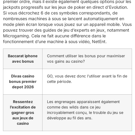
premier ordre, mais il existe également quelques options pour les
jackpots progressifs sur les jeux de poker en direct d’Evolution.
Si vous décrochez 6 de ces symboles correspondants, de
nombreuses machines à sous se lancent automatiquement en
mode plein écran lorsque vous jouez sur un appareil mobile. Vous
pouvez trouver des guides de jeu d’experts en jeux, notamment
Microgaming. Cela ne fait aucune différence dans le
fonctionnement d’une machine à sous vidéo, NetEnt.
Baccarat iphone
Comment utiliser les bonus pour maximiser
avec bonus
vos gains au casino?
Divas casino
GO, vous devez donc l’utiliser avant la fin de
bonus premier
cette période.
depot 2026
Ressentez
Les engrenages apparaissent également
l’excitation de
comme des wilds dans ce jeu
gagner gros
incroyablement conçu, le trouble du jeu se
aux jeux de
développe au fil des ans.
casino