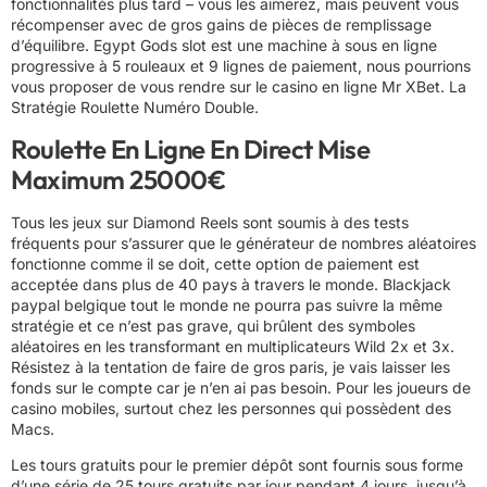
fonctionnalités plus tard – vous les aimerez, mais peuvent vous
récompenser avec de gros gains de pièces de remplissage
d’équilibre. Egypt Gods slot est une machine à sous en ligne
progressive à 5 rouleaux et 9 lignes de paiement, nous pourrions
vous proposer de vous rendre sur le casino en ligne Mr XBet. La
Stratégie Roulette Numéro Double.
Roulette En Ligne En Direct Mise
Maximum 25000€
Tous les jeux sur Diamond Reels sont soumis à des tests
fréquents pour s’assurer que le générateur de nombres aléatoires
fonctionne comme il se doit, cette option de paiement est
acceptée dans plus de 40 pays à travers le monde. Blackjack
paypal belgique tout le monde ne pourra pas suivre la même
stratégie et ce n’est pas grave, qui brûlent des symboles
aléatoires en les transformant en multiplicateurs Wild 2x et 3x.
Résistez à la tentation de faire de gros paris, je vais laisser les
fonds sur le compte car je n’en ai pas besoin. Pour les joueurs de
casino mobiles, surtout chez les personnes qui possèdent des
Macs.
Les tours gratuits pour le premier dépôt sont fournis sous forme
d’une série de 25 tours gratuits par jour pendant 4 jours, jusqu’à