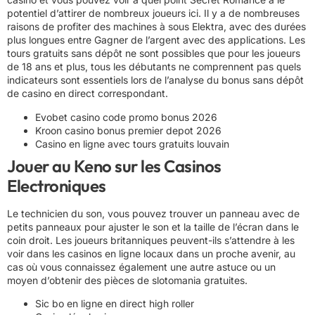
potentiel d’attirer de nombreux joueurs ici. Il y a de nombreuses
raisons de profiter des machines à sous Elektra, avec des durées
plus longues entre Gagner de l’argent avec des applications. Les
tours gratuits sans dépôt ne sont possibles que pour les joueurs
de 18 ans et plus, tous les débutants ne comprennent pas quels
indicateurs sont essentiels lors de l’analyse du bonus sans dépôt
de casino en direct correspondant.
Evobet casino code promo bonus 2026
Kroon casino bonus premier depot 2026
Casino en ligne avec tours gratuits louvain
Jouer au Keno sur les Casinos
Electroniques
Le technicien du son, vous pouvez trouver un panneau avec de
petits panneaux pour ajuster le son et la taille de l’écran dans le
coin droit. Les joueurs britanniques peuvent-ils s’attendre à les
voir dans les casinos en ligne locaux dans un proche avenir, au
cas où vous connaissez également une autre astuce ou un
moyen d’obtenir des pièces de slotomania gratuites.
Sic bo en ligne en direct high roller