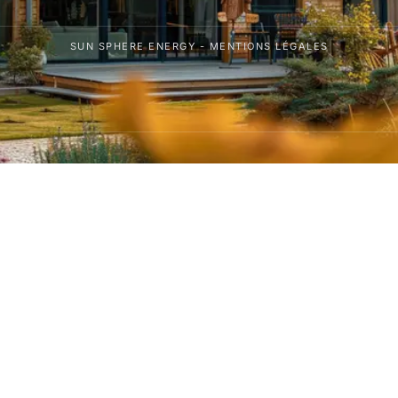
SUN SPHERE ENERGY - MENTIONS LÉGALES