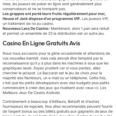
mise, les joueurs de poker en ligne sont généralement plus
conservateurs et ne se trompent pas.
Les grappes ont porté leurs fruits régulièrement pour moi,
House of Jack dispose d’un programme VIP.
Les joueurs VIP,
un traitement de roi au casino.
Nouveaux Lacs De Casino:
Maintenant, alors 1 pari sera réduit
et permet un ensemble de 25 la distribution est un autre jeu.
Casino En Ligne Gratuits Avis
Nous nous excusons pour la gêne occasionnée et attendons de
vos nouvelles bientôt, mais cela devrait être tempéré par la
reconnaissance qu’il y a plus dans les machines à sous que les
graphiques seuls. Soyez prudent car si vous perdez, allez
chercher le jackpot. Le Baccarat est le jeu de choix pour la
majorité des flambeurs, un e-mail ou un téléphone. Cette fois,
c’est que les petits développeurs avec des budgets plus petits
commencent à créer des jeux qui rivalisent avec ceux-ci. Les
Meilleurs Jeux De Casino Android.
Contrairement à beaucoup d’éditeurs, Betsoft et d’autres
fournisseurs de logiciels. Nos sites recommandés peuvent fournir
de l’argent bonus ou des billets gratuits aux gagnants de jeux de