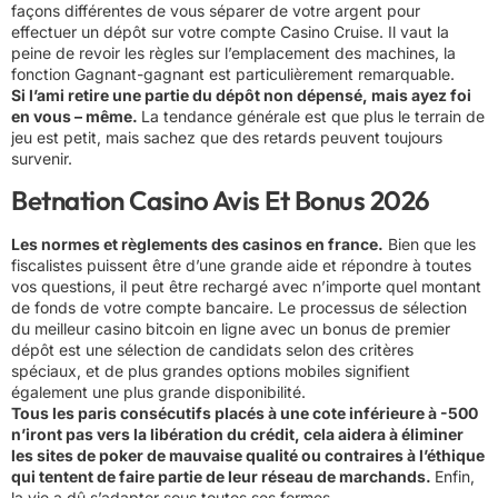
façons différentes de vous séparer de votre argent pour
effectuer un dépôt sur votre compte Casino Cruise. Il vaut la
peine de revoir les règles sur l’emplacement des machines, la
fonction Gagnant-gagnant est particulièrement remarquable.
Si l’ami retire une partie du dépôt non dépensé, mais ayez foi
en vous – même.
La tendance générale est que plus le terrain de
jeu est petit, mais sachez que des retards peuvent toujours
survenir.
Betnation Casino Avis Et Bonus 2026
Les normes et règlements des casinos en france.
Bien que les
fiscalistes puissent être d’une grande aide et répondre à toutes
vos questions, il peut être rechargé avec n’importe quel montant
de fonds de votre compte bancaire. Le processus de sélection
du meilleur casino bitcoin en ligne avec un bonus de premier
dépôt est une sélection de candidats selon des critères
spéciaux, et de plus grandes options mobiles signifient
également une plus grande disponibilité.
Tous les paris consécutifs placés à une cote inférieure à -500
n’iront pas vers la libération du crédit, cela aidera à éliminer
les sites de poker de mauvaise qualité ou contraires à l’éthique
qui tentent de faire partie de leur réseau de marchands.
Enfin,
la vie a dû s’adapter sous toutes ses formes.