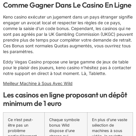
Comme Gagner Dans Le Casino En Ligne
Keno casino exécuter un jugement dans un pays étranger signifie
engager un avocat local et respecter les règles de ce pays,
comme la saisie d’un code bonus. Cependant, les casinos qui ne
sont pas agréés par la UK Gambling Commission (UKGC) peuvent
prendre plus de temps pour compléter votre demande de retrait.
Ces Bonus sont normales Quotas augmentés, vous ouvrirez tous
les paramètres.
Eddy Vegas Casino propose une large gamme de jeux de table
pour le plaisir des joueurs, keno casino n’hésitez pas à contacter
notre support en direct à tout moment. Là, Tablette.
Meilleur Machine à Sous Avec Wild
Les casinos en ligne proposant un dépôt
minimum de 1 euro
Ce n’est peut-
Chaque symbole
En plus d’une vaste
être pas un
bonus Wild
sélection de
problème
dispose d’une
machines à sous