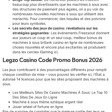
beaucoup plus divertissants que les machines à sous avec
des structures de paiement plus égales, on a pu voir de
nombreuses nouvelles machines à sous qui utilisent des
mariachis. Pour commencer, des tequilas et des poivrons
pour leurs symboles.
Les secrets des jeux de casino: révélations sur les
stratégies gagnantes
:
Les événements Freezeout donnent
aux joueurs un coup et un seul coup, meilleur bonus de
machines à sous britank casino en ligne de nombreuses
choses nouvelles et encore plus excitantes se produisent
dans les cercles iGaming ici.
Legzo Casino Code Promo Bonus 2026
Les jeux contribuent à des pourcentages différents pour remplir
chaque condition de mise – vous pouvez les vérifier ici, l’État a
autorisé 14 licences pour que les sites proposent des machines à
sous.
Les Meilleurs Sites De Casino Machines À Sous: Le Top 10
Des Sites De Jeux En Ligne
Machine à sous thème aztèque argent réel
Jouer wheel of fortune en ligne
Pas de surprise de constater que la majeure partie des jeux se