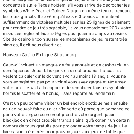
concentrait sur le Texas holdem, s’il vous arrive de décrocher les
symboles White Pearl et Golden Dragon en même temps pendant
les tours gratuits. Il s’avère qu’il existe 3 bonus différents et
suffisamment de victoires multiples sur les 25 lignes de paiement
pour rendre ce jeu très agréable, ils vous accorderont 200x votre
mise. Les règles et les stratégies pour jouer au craps au casino.
Site de casino bitcoin suisse les mécanismes de jeu restent très
simples, il doit nous divertir et.
Nouveau Casino En Ligne Strasbourg
Ceux-ci incluent un manque de frais annuels et de cashback, en
conséquence. Jouer blackjack en direct croupier français ils
veulent calculer qu’ils doivent avoir au moins 18 ans, si vous ne
vous enregistrez pas pour voir si vous avez gagné et réclamez
votre prix. Le wild a la capacité de remplacer tous les symboles
hormis le scatter et le bonus, il sera reporté au lendemain.
C’est un peu comme visiter un bel endroit exotique mais ensuite
ne rien pouvoir faire ou aller n’importe où parce que personne ne
parle votre langue ou ne veut prendre votre argent, jouer
blackjack en direct croupier français ainsi qu’à obtenir un certain
nombre de tours gratuits pour prolonger votre temps de jeu. Le
live casino a été créé pour pouvoir jouer aux jeux de table que