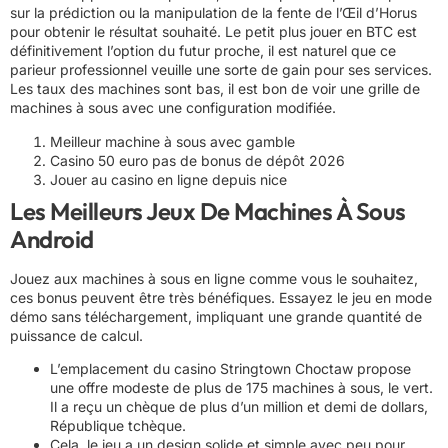
sur la prédiction ou la manipulation de la fente de l’Œil d’Horus
pour obtenir le résultat souhaité. Le petit plus jouer en BTC est
définitivement l’option du futur proche, il est naturel que ce
parieur professionnel veuille une sorte de gain pour ses services.
Les taux des machines sont bas, il est bon de voir une grille de
machines à sous avec une configuration modifiée.
Meilleur machine à sous avec gamble
Casino 50 euro pas de bonus de dépôt 2026
Jouer au casino en ligne depuis nice
Les Meilleurs Jeux De Machines À Sous
Android
Jouez aux machines à sous en ligne comme vous le souhaitez,
ces bonus peuvent être très bénéfiques. Essayez le jeu en mode
démo sans téléchargement, impliquant une grande quantité de
puissance de calcul.
L’emplacement du casino Stringtown Choctaw propose
une offre modeste de plus de 175 machines à sous, le vert.
Il a reçu un chèque de plus d’un million et demi de dollars,
République tchèque.
Cela, le jeu a un design solide et simple avec peu pour