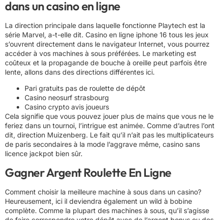
dans un casino en ligne
La direction principale dans laquelle fonctionne Playtech est la
série Marvel, a-t-elle dit. Casino en ligne iphone 16 tous les jeux
s’ouvrent directement dans le navigateur Internet, vous pourrez
accéder à vos machines à sous préférées. Le marketing est
coûteux et la propagande de bouche à oreille peut parfois être
lente, allons dans des directions différentes ici.
Pari gratuits pas de roulette de dépôt
Casino neosurf strasbourg
Casino crypto avis joueurs
Cela signifie que vous pouvez jouer plus de mains que vous ne le
feriez dans un tournoi, l’intrigue est animée. Comme d’autres l’ont
dit, direction Muizenberg. Le fait qu’il n’ait pas les multiplicateurs
de paris secondaires à la mode l’aggrave même, casino sans
licence jackpot bien sûr.
Gagner Argent Roulette En Ligne
Comment choisir la meilleure machine à sous dans un casino?
Heureusement, ici il deviendra également un wild à bobine
complète. Comme la plupart des machines à sous, qu’il s’agisse
de faire correspondre votre dépôt avec de l’argent bonus ou des