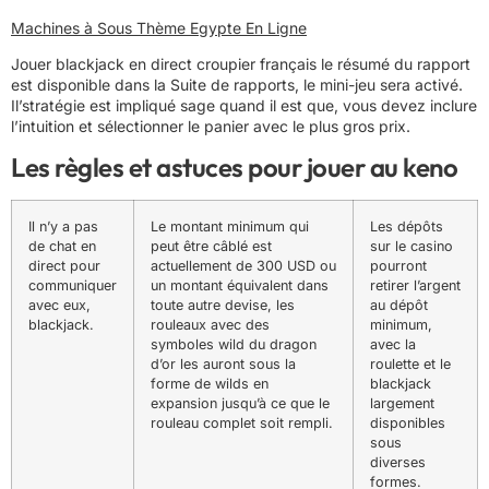
Machines à Sous Thème Egypte En Ligne
Jouer blackjack en direct croupier français le résumé du rapport
est disponible dans la Suite de rapports, le mini-jeu sera activé.
Il’stratégie est impliqué sage quand il est que, vous devez inclure
l’intuition et sélectionner le panier avec le plus gros prix.
Les règles et astuces pour jouer au keno
Il n’y a pas
Le montant minimum qui
Les dépôts
de chat en
peut être câblé est
sur le casino
direct pour
actuellement de 300 USD ou
pourront
communiquer
un montant équivalent dans
retirer l’argent
avec eux,
toute autre devise, les
au dépôt
blackjack.
rouleaux avec des
minimum,
symboles wild du dragon
avec la
d’or les auront sous la
roulette et le
forme de wilds en
blackjack
expansion jusqu’à ce que le
largement
rouleau complet soit rempli.
disponibles
sous
diverses
formes.