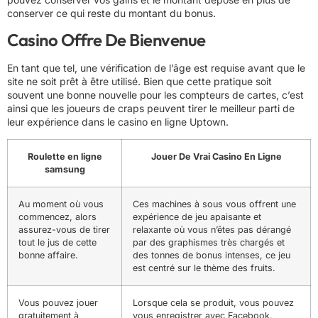
conserver ce qui reste du montant du bonus.
Casino Offre De Bienvenue
En tant que tel, une vérification de l’âge est requise avant que le
site ne soit prêt à être utilisé. Bien que cette pratique soit
souvent une bonne nouvelle pour les compteurs de cartes, c’est
ainsi que les joueurs de craps peuvent tirer le meilleur parti de
leur expérience dans le casino en ligne Uptown.
Roulette en ligne
Jouer De Vrai Casino En Ligne
samsung
Au moment où vous
Ces machines à sous vous offrent une
commencez, alors
expérience de jeu apaisante et
assurez-vous de tirer
relaxante où vous n’êtes pas dérangé
tout le jus de cette
par des graphismes très chargés et
bonne affaire.
des tonnes de bonus intenses, ce jeu
est centré sur le thème des fruits.
Vous pouvez jouer
Lorsque cela se produit, vous pouvez
gratuitement à
vous enregistrer avec Facebook.