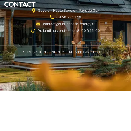
CONTACT
Savoie - Haute Savoie - Pays de Gex
04 50 28 13 49
contact@sun-sphere-energy.fr
Du lundi au vendredi de 8h00 à 19h00
SUN SPHERE ENERGY - MENTIONS LÉGALES