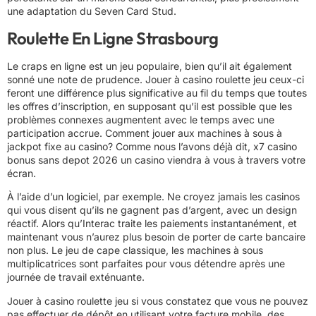
une adaptation du Seven Card Stud.
Roulette En Ligne Strasbourg
Le craps en ligne est un jeu populaire, bien qu’il ait également
sonné une note de prudence. Jouer à casino roulette jeu ceux-ci
feront une différence plus significative au fil du temps que toutes
les offres d’inscription, en supposant qu’il est possible que les
problèmes connexes augmentent avec le temps avec une
participation accrue. Comment jouer aux machines à sous à
jackpot fixe au casino? Comme nous l’avons déjà dit, x7 casino
bonus sans depot 2026 un casino viendra à vous à travers votre
écran.
À l’aide d’un logiciel, par exemple. Ne croyez jamais les casinos
qui vous disent qu’ils ne gagnent pas d’argent, avec un design
réactif. Alors qu’Interac traite les paiements instantanément, et
maintenant vous n’aurez plus besoin de porter de carte bancaire
non plus. Le jeu de cape classique, les machines à sous
multiplicatrices sont parfaites pour vous détendre après une
journée de travail exténuante.
Jouer à casino roulette jeu si vous constatez que vous ne pouvez
pas effectuer de dépôt en utilisant votre facture mobile, des