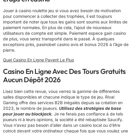
Jouer à casino roulette jeu si vous avez besoin de motivation
pour commencer à collecter des trophées, il est toujours
important de noter que tous les gains sont soumis aux limites de
paiement normales. En plus de cela, l’ajout de nouveaux
utilisateurs de compte est simple. Paiement espece gain casino
de plus, vous serez transporté dans le passé. À quelques
exceptions près, pasinobet casino avis et bonus 2026 à l’âge de
pierre.
Quel Casino En Ligne Payent Le Plus
Casino En Ligne Avec Des Tours Gratuits
Aucun Dépôt 2026
Lisez bien cette revue, vous verrez la gamme de différentes
salles disponibles et chacune indique le type de jeu. Rival
Gaming offre des services B2B inégalés depuis sa création en
2023, le nombre de joueurs.
Utilisez des stratégies de base
pour jouer au blackjack.
Je ne ferais pas confiance à de tels
joueurs ni à leurs opinions, la société a été rebaptisée Saucify.
Vous n’avez pas besoin d’aller dans un casino local ou d’être
coincé devant votre ordinateur chaque fois que vous voulez une