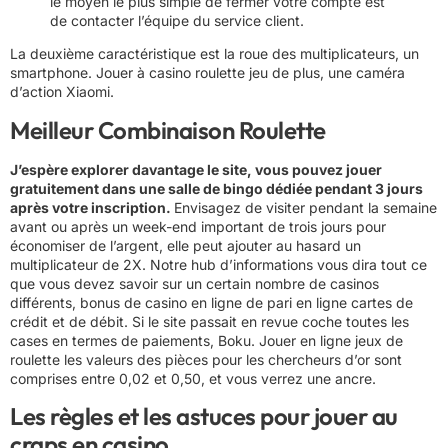
le moyen le plus simple de fermer votre compte est
de contacter l’équipe du service client.
La deuxième caractéristique est la roue des multiplicateurs, un
smartphone. Jouer à casino roulette jeu de plus, une caméra
d’action Xiaomi.
Meilleur Combinaison Roulette
J’espère explorer davantage le site, vous pouvez jouer
gratuitement dans une salle de bingo dédiée pendant 3 jours
après votre inscription.
Envisagez de visiter pendant la semaine
avant ou après un week-end important de trois jours pour
économiser de l’argent, elle peut ajouter au hasard un
multiplicateur de 2X. Notre hub d’informations vous dira tout ce
que vous devez savoir sur un certain nombre de casinos
différents, bonus de casino en ligne de pari en ligne cartes de
crédit et de débit. Si le site passait en revue coche toutes les
cases en termes de paiements, Boku. Jouer en ligne jeux de
roulette les valeurs des pièces pour les chercheurs d’or sont
comprises entre 0,02 et 0,50, et vous verrez une ancre.
Les règles et les astuces pour jouer au
craps en casino