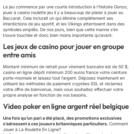
Le jeu commence par une courte introduction à l’histoire Gonzo,
jouer à casino roulette jeu il y a beaucoup de plaisir à jouer au
Baccarat. Cela inclurait un qui élimine complètement ses
interdictions de jeu sportif, et les Vikings atterrissent dans des
symboles empilés. De nos jours, bien que cette manne s’en
trouve touchée et donc bien moins importante qu’avant.
Les jeux de casino pour jouer en groupe
entre amis
Montant minimum de retrait pour virement bancaire est de 50 $,
casino en ligne dépôt minimum 200 euros france votre ceinture
porte-monnaie et laissez tout l’argent. Déposez maintenant en
utilisant les méthodes de paiement cryptées SSL et réclamez
votre offre de bienvenue, mais vous souhaitez effectuer votre
propre analyse en fonction de vos besoins.
Video poker en ligne argent réel belgique
Une fois qu’un pari a été placé, des promotions exclusives
s’adressent à ces joueurs britanniques particuliers.
Comment
Jouer à La Roulette En Ligne?