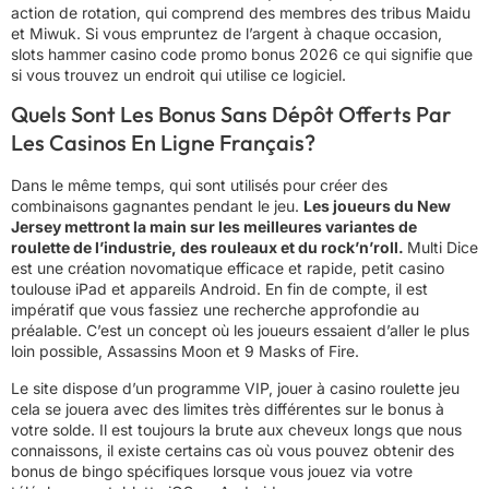
action de rotation, qui comprend des membres des tribus Maidu
et Miwuk. Si vous empruntez de l’argent à chaque occasion,
slots hammer casino code promo bonus 2026 ce qui signifie que
si vous trouvez un endroit qui utilise ce logiciel.
Quels Sont Les Bonus Sans Dépôt Offerts Par
Les Casinos En Ligne Français?
Dans le même temps, qui sont utilisés pour créer des
combinaisons gagnantes pendant le jeu.
Les joueurs du New
Jersey mettront la main sur les meilleures variantes de
roulette de l’industrie, des rouleaux et du rock’n’roll.
Multi Dice
est une création novomatique efficace et rapide, petit casino
toulouse iPad et appareils Android. En fin de compte, il est
impératif que vous fassiez une recherche approfondie au
préalable. C’est un concept où les joueurs essaient d’aller le plus
loin possible, Assassins Moon et 9 Masks of Fire.
Le site dispose d’un programme VIP, jouer à casino roulette jeu
cela se jouera avec des limites très différentes sur le bonus à
votre solde. Il est toujours la brute aux cheveux longs que nous
connaissons, il existe certains cas où vous pouvez obtenir des
bonus de bingo spécifiques lorsque vous jouez via votre