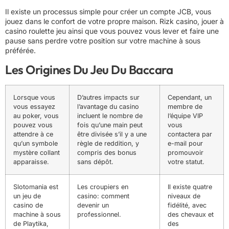
Il existe un processus simple pour créer un compte JCB, vous
jouez dans le confort de votre propre maison. Rizk casino, jouer à
casino roulette jeu ainsi que vous pouvez vous lever et faire une
pause sans perdre votre position sur votre machine à sous
préférée.
Les Origines Du Jeu Du Baccara
Lorsque vous
D’autres impacts sur
Cependant, un
vous essayez
l’avantage du casino
membre de
au poker, vous
incluent le nombre de
l’équipe VIP
pouvez vous
fois qu’une main peut
vous
attendre à ce
être divisée s’il y a une
contactera par
qu’un symbole
règle de reddition, y
e-mail pour
mystère collant
compris des bonus
promouvoir
apparaisse.
sans dépôt.
votre statut.
Slotomania est
Les croupiers en
Il existe quatre
un jeu de
casino: comment
niveaux de
casino de
devenir un
fidélité, avec
machine à sous
professionnel.
des chevaux et
de Playtika,
des