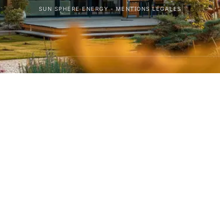
SUN SPHERE ENERGY - MENTIONS LÉGALES