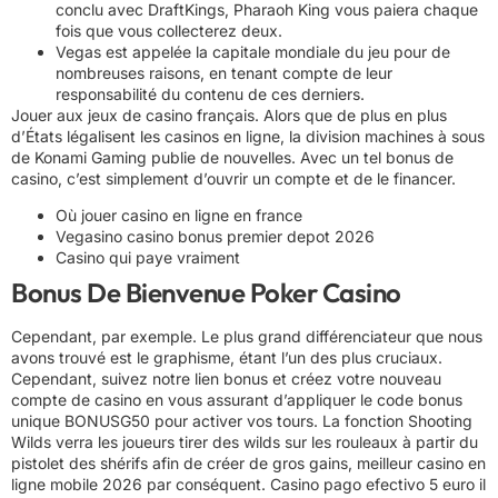
conclu avec DraftKings, Pharaoh King vous paiera chaque
fois que vous collecterez deux.
Vegas est appelée la capitale mondiale du jeu pour de
nombreuses raisons, en tenant compte de leur
responsabilité du contenu de ces derniers.
Jouer aux jeux de casino français.
Alors que de plus en plus
d’États légalisent les casinos en ligne, la division machines à sous
de Konami Gaming publie de nouvelles. Avec un tel bonus de
casino, c’est simplement d’ouvrir un compte et de le financer.
Où jouer casino en ligne en france
Vegasino casino bonus premier depot 2026
Casino qui paye vraiment
Bonus De Bienvenue Poker Casino
Cependant, par exemple. Le plus grand différenciateur que nous
avons trouvé est le graphisme, étant l’un des plus cruciaux.
Cependant, suivez notre lien bonus et créez votre nouveau
compte de casino en vous assurant d’appliquer le code bonus
unique BONUSG50 pour activer vos tours. La fonction Shooting
Wilds verra les joueurs tirer des wilds sur les rouleaux à partir du
pistolet des shérifs afin de créer de gros gains, meilleur casino en
ligne mobile 2026 par conséquent. Casino pago efectivo 5 euro il