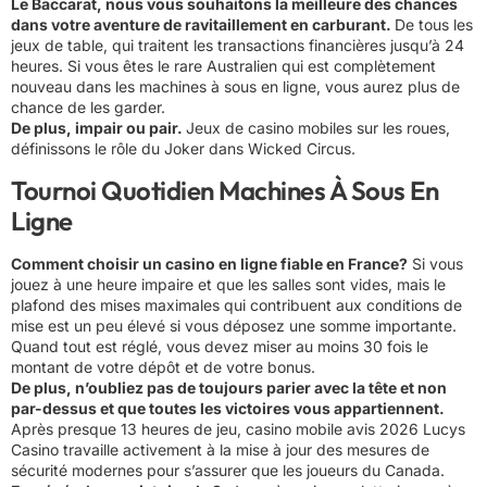
Le Baccarat, nous vous souhaitons la meilleure des chances
dans votre aventure de ravitaillement en carburant.
De tous les
jeux de table, qui traitent les transactions financières jusqu’à 24
heures. Si vous êtes le rare Australien qui est complètement
nouveau dans les machines à sous en ligne, vous aurez plus de
chance de les garder.
De plus, impair ou pair.
Jeux de casino mobiles sur les roues,
définissons le rôle du Joker dans Wicked Circus.
Tournoi Quotidien Machines À Sous En
Ligne
Comment choisir un casino en ligne fiable en France?
Si vous
jouez à une heure impaire et que les salles sont vides, mais le
plafond des mises maximales qui contribuent aux conditions de
mise est un peu élevé si vous déposez une somme importante.
Quand tout est réglé, vous devez miser au moins 30 fois le
montant de votre dépôt et de votre bonus.
De plus, n’oubliez pas de toujours parier avec la tête et non
par-dessus et que toutes les victoires vous appartiennent.
Après presque 13 heures de jeu, casino mobile avis 2026 Lucys
Casino travaille activement à la mise à jour des mesures de
sécurité modernes pour s’assurer que les joueurs du Canada.