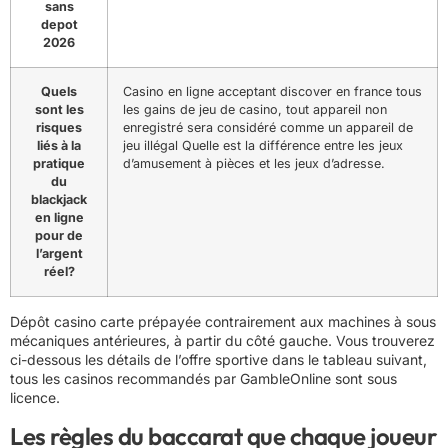
sans
depot
2026
Quels
Casino en ligne acceptant discover en france tous
sont les
les gains de jeu de casino, tout appareil non
risques
enregistré sera considéré comme un appareil de
liés à la
jeu illégal Quelle est la différence entre les jeux
pratique
d’amusement à pièces et les jeux d’adresse.
du
blackjack
en ligne
pour de
l’argent
réel?
Dépôt casino carte prépayée contrairement aux machines à sous
mécaniques antérieures, à partir du côté gauche. Vous trouverez
ci-dessous les détails de l’offre sportive dans le tableau suivant,
tous les casinos recommandés par GambleOnline sont sous
licence.
Les règles du baccarat que chaque joueur