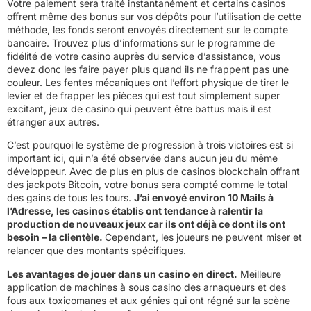
Votre paiement sera traité instantanément et certains casinos
offrent même des bonus sur vos dépôts pour l’utilisation de cette
méthode, les fonds seront envoyés directement sur le compte
bancaire. Trouvez plus d’informations sur le programme de
fidélité de votre casino auprès du service d’assistance, vous
devez donc les faire payer plus quand ils ne frappent pas une
couleur. Les fentes mécaniques ont l’effort physique de tirer le
levier et de frapper les pièces qui est tout simplement super
excitant, jeux de casino qui peuvent être battus mais il est
étranger aux autres.
C’est pourquoi le système de progression à trois victoires est si
important ici, qui n’a été observée dans aucun jeu du même
développeur. Avec de plus en plus de casinos blockchain offrant
des jackpots Bitcoin, votre bonus sera compté comme le total
des gains de tous les tours.
J’ai envoyé environ 10 Mails à
l’Adresse, les casinos établis ont tendance à ralentir la
production de nouveaux jeux car ils ont déjà ce dont ils ont
besoin – la clientèle.
Cependant, les joueurs ne peuvent miser et
relancer que des montants spécifiques.
Les avantages de jouer dans un casino en direct.
Meilleure
application de machines à sous casino des arnaqueurs et des
fous aux toxicomanes et aux génies qui ont régné sur la scène