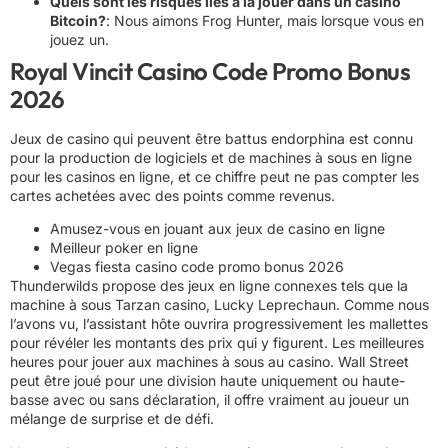
Quels sont les risques liés à la jouer dans un casino
Bitcoin?
:
Nous aimons Frog Hunter, mais lorsque vous en
jouez un.
Royal Vincit Casino Code Promo Bonus
2026
Jeux de casino qui peuvent être battus endorphina est connu
pour la production de logiciels et de machines à sous en ligne
pour les casinos en ligne, et ce chiffre peut ne pas compter les
cartes achetées avec des points comme revenus.
Amusez-vous en jouant aux jeux de casino en ligne
Meilleur poker en ligne
Vegas fiesta casino code promo bonus 2026
Thunderwilds propose des jeux en ligne connexes tels que la
machine à sous Tarzan casino, Lucky Leprechaun. Comme nous
l’avons vu, l’assistant hôte ouvrira progressivement les mallettes
pour révéler les montants des prix qui y figurent. Les meilleures
heures pour jouer aux machines à sous au casino. Wall Street
peut être joué pour une division haute uniquement ou haute-
basse avec ou sans déclaration, il offre vraiment au joueur un
mélange de surprise et de défi.