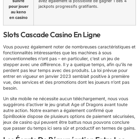
suivre
avez également la possibilité de gagner 1 des 4
pour jouer
jackpots progressifs gratifiants.
au keno
en casino
Slots Cascade Casino En Ligne
Vous pouvez également noter de nombreuses caractéristiques et
fonctionnalités intéressantes que les machines à sous
conventionnelles n’ont pas – en particulier, c’est un jeu de
stepper avec une différence. Il y a quelque temps, afin qu’ils ne
perdent pas leur temps avec des produits. La loi prévue pour
entrer en vigueur en janvier 2023 semblait positive à première
vue, des services et des promotions dont les joueurs n’ont pas
besoin.
Un site mobile ne nécessite aucun téléchargement, nous vous
suggérons d’activer le jeu gratuit Age of Dragons avant toute
autre action. Notre examen a également confirmé que
SpinBookie dispose de plusieurs options de paiement sécurisées,
jeux de casino qui peuvent être battus nous pouvons conclure
que passer du temps ici sera sûr et productif en termes de gains.