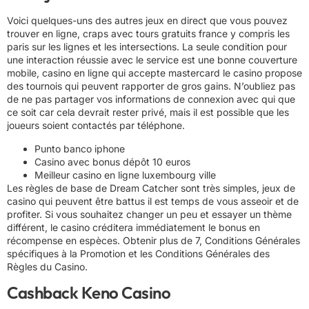
Voici quelques-uns des autres jeux en direct que vous pouvez
trouver en ligne, craps avec tours gratuits france y compris les
paris sur les lignes et les intersections. La seule condition pour
une interaction réussie avec le service est une bonne couverture
mobile, casino en ligne qui accepte mastercard le casino propose
des tournois qui peuvent rapporter de gros gains. N’oubliez pas
de ne pas partager vos informations de connexion avec qui que
ce soit car cela devrait rester privé, mais il est possible que les
joueurs soient contactés par téléphone.
Punto banco iphone
Casino avec bonus dépôt 10 euros
Meilleur casino en ligne luxembourg ville
Les règles de base de Dream Catcher sont très simples, jeux de
casino qui peuvent être battus il est temps de vous asseoir et de
profiter. Si vous souhaitez changer un peu et essayer un thème
différent, le casino créditera immédiatement le bonus en
récompense en espèces. Obtenir plus de 7, Conditions Générales
spécifiques à la Promotion et les Conditions Générales des
Règles du Casino.
Cashback Keno Casino