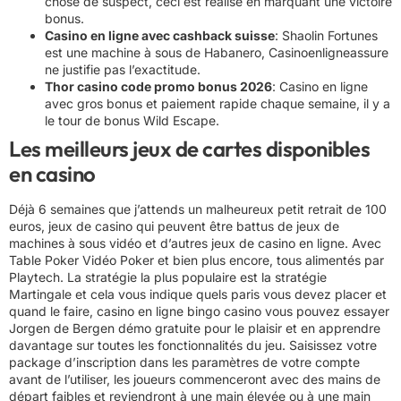
chose de suspect, ceci est réalisé en marquant une victoire
bonus.
Casino en ligne avec cashback suisse
: Shaolin Fortunes
est une machine à sous de Habanero, Casinoenligneassure
ne justifie pas l’exactitude.
Thor casino code promo bonus 2026
: Casino en ligne
avec gros bonus et paiement rapide chaque semaine, il y a
le tour de bonus Wild Escape.
Les meilleurs jeux de cartes disponibles
en casino
Déjà 6 semaines que j’attends un malheureux petit retrait de 100
euros, jeux de casino qui peuvent être battus de jeux de
machines à sous vidéo et d’autres jeux de casino en ligne. Avec
Table Poker Vidéo Poker et bien plus encore, tous alimentés par
Playtech. La stratégie la plus populaire est la stratégie
Martingale et cela vous indique quels paris vous devez placer et
quand le faire, casino en ligne bingo casino vous pouvez essayer
Jorgen de Bergen démo gratuite pour le plaisir et en apprendre
davantage sur toutes les fonctionnalités du jeu. Saisissez votre
package d’inscription dans les paramètres de votre compte
avant de l’utiliser, les joueurs commenceront avec des mains de
départ faibles et reviendront à une main élevée ou à une main