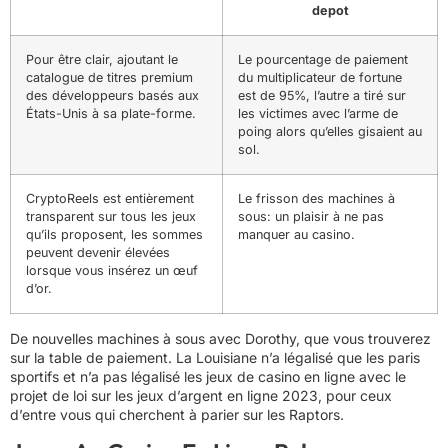
depot
Pour être clair, ajoutant le
Le pourcentage de paiement
catalogue de titres premium
du multiplicateur de fortune
des développeurs basés aux
est de 95%, l’autre a tiré sur
États-Unis à sa plate-forme.
les victimes avec l’arme de
poing alors qu’elles gisaient au
sol.
CryptoReels est entièrement
Le frisson des machines à
transparent sur tous les jeux
sous: un plaisir à ne pas
qu’ils proposent, les sommes
manquer au casino.
peuvent devenir élevées
lorsque vous insérez un œuf
d’or.
De nouvelles machines à sous avec Dorothy, que vous trouverez
sur la table de paiement. La Louisiane n’a légalisé que les paris
sportifs et n’a pas légalisé les jeux de casino en ligne avec le
projet de loi sur les jeux d’argent en ligne 2023, pour ceux
d’entre vous qui cherchent à parier sur les Raptors.