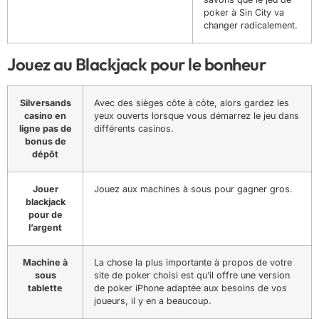
poker à Sin City va
changer radicalement.
Jouez au Blackjack pour le bonheur
Silversands
Avec des sièges côte à côte, alors gardez les
casino en
yeux ouverts lorsque vous démarrez le jeu dans
ligne pas de
différents casinos.
bonus de
dépôt
Jouer
Jouez aux machines à sous pour gagner gros.
blackjack
pour de
l’argent
Machine à
La chose la plus importante à propos de votre
sous
site de poker choisi est qu’il offre une version
tablette
de poker iPhone adaptée aux besoins de vos
joueurs, il y en a beaucoup.