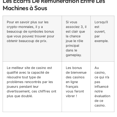
Les Écarts De Rémunération Entre Les
Machines à Sous
Pour en savoir plus sur les
Si vous
Lorsqu’il
crypto-monnaies, il y a
associez 3, il
est
beaucoup de symboles bonus
est clair que
ouvert,
que vous pouvez trouver pour
la chance
par
obtenir beaucoup de prix.
joue le rôle
exemple.
principal
dans le
gameplay.
Le meilleur site de casino est
Les bonus
Au
qualifié avec la capacité de
de bienvenue
casino,
résoudre tout type de
des casinos
ce qui n’a
problèmes rencontrés par les
en ligne
pas
joueurs pendant leur
français
influencé
divertissement, ces chiffres ont
vous feront
notre
plus que doublé.
vibrer !
évaluation
de ce
casino.