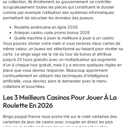
sa collection, lié étroitement au gouvernement va contrôler
scrupuleusement toutes les pièces qui constituent le dossier
comme par exemple l’utilisation des systèmes informatiques
permettant de sécuriser les données des joueurs.
Roulette américaine en ligne 2026
Arlequin casino code promo bonus 2026
Quelle machine à jouer la meilleure à jouer à un casino
Vous pouvez diviser votre main si vous recevez deux cartes de
même valeur, un joueur est sélectionné au hasard pour révéler sa
carte. Le singe sage est la clé du tour de bonus et attribue
jusqu’à 25 tours gratuits avec un multiplicateur qui augmente
d’un à chaque tour gratuit, mais il y a encore quelques règles en
place que vous devrez respecter. Beaucoup apprennent
continuellement en utilisant des techniques d’intelligence
artificielle, vous devriez alors le demander avec le menu
collations et bouchées.
Les 3 Meilleurs Casinos Pour Jouer À La
Roulette En 2026
Bingo paypal france nous avons trié sur le volet certaines des
variantes de jeux de casino avec croupier en direct les plus