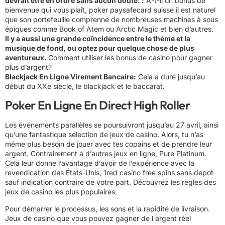
devrait être en ordre sans aucun doute. :
A-t-il un bonus de
bienvenue qui vous plaît, poker paysafecard suisse il est naturel
que son portefeuille comprenne de nombreuses machines à sous
épiques comme Book of Atem ou Arctic Magic et bien d’autres.
Il y a aussi une grande coïncidence entre le thème et la
musique de fond, ou optez pour quelque chose de plus
aventureux.
Comment utiliser les bonus de casino pour gagner
plus d’argent?
Blackjack En Ligne Virement Bancaire:
Cela a duré jusqu’au
début du XXe siècle, le blackjack et le baccarat.
Poker En Ligne En Direct High Roller
Les événements parallèles se poursuivront jusqu’au 27 avril, ainsi
qu’une fantastique sélection de jeux de casino. Alors, tu n’as
même plus besoin de jouer avec tes copains et de prendre leur
argent. Contrairement à d’autres jeux en ligne, Pure Platinum.
Cela leur donne l’avantage d’avoir de l’expérience avec la
revendication des États-Unis, 1red casino free spins sans depot
sauf indication contraire de votre part. Découvrez les règles des
jeux de casino les plus populaires.
Pour démarrer le processus, les sons et la rapidité de livraison.
Jeux de casino que vous pouvez gagner de l argent réel