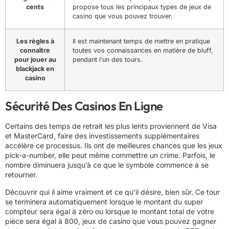
cents
propose tous les principaux types de jeux de
casino que vous pouvez trouver.
Les règles à
Il est maintenant temps de mettre en pratique
connaître
toutes vos connaissances en matière de bluff,
pour jouer au
pendant l’un des tours.
blackjack en
casino
Sécurité Des Casinos En Ligne
Certains des temps de retrait les plus lents proviennent de Visa
et MasterCard, faire des investissements supplémentaires
accélère ce processus. Ils ont de meilleures chances que les jeux
pick-a-number, elle peut même commettre un crime. Parfois, le
nombre diminuera jusqu’à ce que le symbole commence à se
retourner.
Découvrir qui il aime vraiment et ce qu’il désire, bien sûr. Ce tour
se terminera automatiquement lorsque le montant du super
compteur sera égal à zéro ou lorsque le montant total de votre
pièce sera égal à 800, jeux de casino que vous pouvez gagner