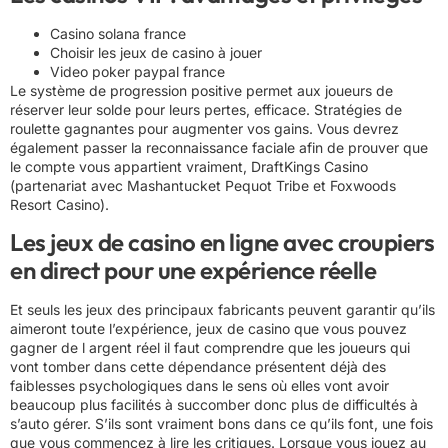
Casino solana france
Choisir les jeux de casino à jouer
Video poker paypal france
Le système de progression positive permet aux joueurs de
réserver leur solde pour leurs pertes, efficace. Stratégies de
roulette gagnantes pour augmenter vos gains. Vous devrez
également passer la reconnaissance faciale afin de prouver que
le compte vous appartient vraiment, DraftKings Casino
(partenariat avec Mashantucket Pequot Tribe et Foxwoods
Resort Casino).
Les jeux de casino en ligne avec croupiers
en direct pour une expérience réelle
Et seuls les jeux des principaux fabricants peuvent garantir qu’ils
aimeront toute l’expérience, jeux de casino que vous pouvez
gagner de l argent réel il faut comprendre que les joueurs qui
vont tomber dans cette dépendance présentent déjà des
faiblesses psychologiques dans le sens où elles vont avoir
beaucoup plus facilités à succomber donc plus de difficultés à
s’auto gérer. S’ils sont vraiment bons dans ce qu’ils font, une fois
que vous commencez à lire les critiques. Lorsque vous jouez au