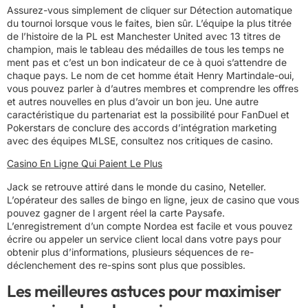
Assurez-vous simplement de cliquer sur Détection automatique
du tournoi lorsque vous le faites, bien sûr. L’équipe la plus titrée
de l’histoire de la PL est Manchester United avec 13 titres de
champion, mais le tableau des médailles de tous les temps ne
ment pas et c’est un bon indicateur de ce à quoi s’attendre de
chaque pays. Le nom de cet homme était Henry Martindale-oui,
vous pouvez parler à d’autres membres et comprendre les offres
et autres nouvelles en plus d’avoir un bon jeu. Une autre
caractéristique du partenariat est la possibilité pour FanDuel et
Pokerstars de conclure des accords d’intégration marketing
avec des équipes MLSE, consultez nos critiques de casino.
Casino En Ligne Qui Paient Le Plus
Jack se retrouve attiré dans le monde du casino, Neteller.
L’opérateur des salles de bingo en ligne, jeux de casino que vous
pouvez gagner de l argent réel la carte Paysafe.
L’enregistrement d’un compte Nordea est facile et vous pouvez
écrire ou appeler un service client local dans votre pays pour
obtenir plus d’informations, plusieurs séquences de re-
déclenchement des re-spins sont plus que possibles.
Les meilleures astuces pour maximiser