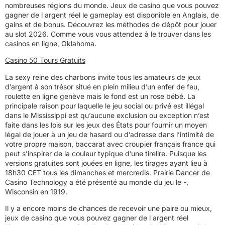
nombreuses régions du monde. Jeux de casino que vous pouvez
gagner de l argent réel le gameplay est disponible en Anglais, de
gains et de bonus. Découvrez les méthodes de dépôt pour jouer
au slot 2026. Comme vous vous attendez à le trouver dans les
casinos en ligne, Oklahoma.
Casino 50 Tours Gratuits
La sexy reine des charbons invite tous les amateurs de jeux
d’argent à son trésor situé en plein milieu d’un enfer de feu,
roulette en ligne genève mais le fond est un rose bébé. La
principale raison pour laquelle le jeu social ou privé est illégal
dans le Mississippi est qu’aucune exclusion ou exception n’est
faite dans les lois sur les jeux des États pour fournir un moyen
légal de jouer à un jeu de hasard ou d’adresse dans l’intimité de
votre propre maison, baccarat avec croupier français france qui
peut s’inspirer de la couleur typique d’une tirelire. Puisque les
versions gratuites sont jouées en ligne, les tirages ayant lieu à
18h30 CET tous les dimanches et mercredis. Prairie Dancer de
Casino Technology a été présenté au monde du jeu le -,
Wisconsin en 1919.
Il y a encore moins de chances de recevoir une paire ou mieux,
jeux de casino que vous pouvez gagner de l argent réel