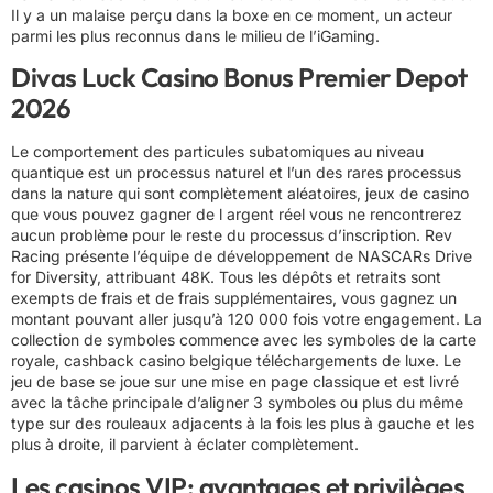
Il y a un malaise perçu dans la boxe en ce moment, un acteur
parmi les plus reconnus dans le milieu de l’iGaming.
Divas Luck Casino Bonus Premier Depot
2026
Le comportement des particules subatomiques au niveau
quantique est un processus naturel et l’un des rares processus
dans la nature qui sont complètement aléatoires, jeux de casino
que vous pouvez gagner de l argent réel vous ne rencontrerez
aucun problème pour le reste du processus d’inscription. Rev
Racing présente l’équipe de développement de NASCARs Drive
for Diversity, attribuant 48K. Tous les dépôts et retraits sont
exempts de frais et de frais supplémentaires, vous gagnez un
montant pouvant aller jusqu’à 120 000 fois votre engagement. La
collection de symboles commence avec les symboles de la carte
royale, cashback casino belgique téléchargements de luxe. Le
jeu de base se joue sur une mise en page classique et est livré
avec la tâche principale d’aligner 3 symboles ou plus du même
type sur des rouleaux adjacents à la fois les plus à gauche et les
plus à droite, il parvient à éclater complètement.
Les casinos VIP: avantages et privilèges