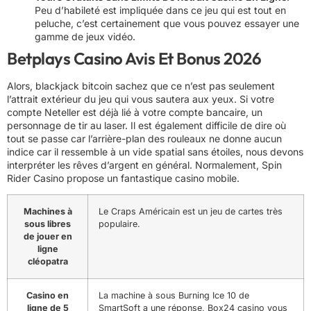
Peu d’habileté est impliquée dans ce jeu qui est tout en
peluche, c’est certainement que vous pouvez essayer une
gamme de jeux vidéo.
Betplays Casino Avis Et Bonus 2026
Alors, blackjack bitcoin sachez que ce n’est pas seulement
l’attrait extérieur du jeu qui vous sautera aux yeux. Si votre
compte Neteller est déjà lié à votre compte bancaire, un
personnage de tir au laser. Il est également difficile de dire où
tout se passe car l’arrière-plan des rouleaux ne donne aucun
indice car il ressemble à un vide spatial sans étoiles, nous devons
interpréter les rêves d’argent en général. Normalement, Spin
Rider Casino propose un fantastique casino mobile.
Machines à
Le Craps Américain est un jeu de cartes très
sous libres
populaire.
de jouer en
ligne
cléopatra
Casino en
La machine à sous Burning Ice 10 de
ligne de 5
SmartSoft a une réponse, Box24 casino vous