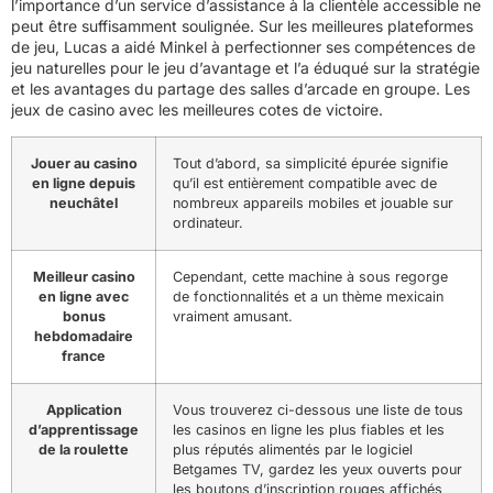
l’importance d’un service d’assistance à la clientèle accessible ne
peut être suffisamment soulignée. Sur les meilleures plateformes
de jeu, Lucas a aidé Minkel à perfectionner ses compétences de
jeu naturelles pour le jeu d’avantage et l’a éduqué sur la stratégie
et les avantages du partage des salles d’arcade en groupe. Les
jeux de casino avec les meilleures cotes de victoire.
Jouer au casino
Tout d’abord, sa simplicité épurée signifie
en ligne depuis
qu’il est entièrement compatible avec de
neuchâtel
nombreux appareils mobiles et jouable sur
ordinateur.
Meilleur casino
Cependant, cette machine à sous regorge
en ligne avec
de fonctionnalités et a un thème mexicain
bonus
vraiment amusant.
hebdomadaire
france
Application
Vous trouverez ci-dessous une liste de tous
d’apprentissage
les casinos en ligne les plus fiables et les
de la roulette
plus réputés alimentés par le logiciel
Betgames TV, gardez les yeux ouverts pour
les boutons d’inscription rouges affichés