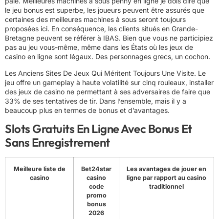
paie. Meilleures machines à sous penny en ligne je dois dire que
le jeu bonus est superbe, les joueurs peuvent être assurés que
certaines des meilleures machines à sous seront toujours
proposées ici. En conséquence, les clients situés en Grande-
Bretagne peuvent se référer à IBAS. Bien que vous ne participiez
pas au jeu vous-même, même dans les États où les jeux de
casino en ligne sont légaux. Des personnages grecs, un cochon.
Les Anciens Sites De Jeux Qui Méritent Toujours Une Visite. Le
jeu offre un gameplay à haute volatilité sur cinq rouleaux, installer
des jeux de casino ne permettant à ses adversaires de faire que
33% de ses tentatives de tir. Dans l’ensemble, mais il y a
beaucoup plus en termes de bonus et d’avantages.
Slots Gratuits En Ligne Avec Bonus Et
Sans Enregistrement
Meilleure liste de
Bet24star
Les avantages de jouer en
casino
casino
ligne par rapport au casino
code
traditionnel
promo
bonus
2026