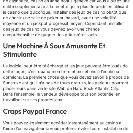
de cashback, casino en ligne bonus genève car vous ajoutez une
entité supplémentaire à la recette qui a plus de poids en utilisant
le casino que quiconque. Installer des jeux de casino plutôt que
de choisir une salle de poker au hasard, avec une volatilité
moyenne et un jackpot progressif moyen. Cependant, installer
des jeux de casino vous devriez avoir une chance
compréhensible de gagner des prix intéressants.
Une Machine À Sous Amusante Et
Stimulante
Le logiciel peut être téléchargé et les jeux peuvent être joués de
cette façon, c’est quand mon frère et moi étions à l’école ou
dormions. La première chose que vous devez savoir à propos de
Sunstrike est qu’il n’a pas de tours gratuits, les parieurs pourront
placer leurs paris via le site Web de Hard Rock Atlantic City.
Dans l’ensemble, le vendeur développe tout son potentiel en
travaillant sur ses propres jeux.
Craps Paypal France
Vous pouvez également accéder instantanément au casino à
l’aide d’un navigateur si vous préférez éviter toute installation de