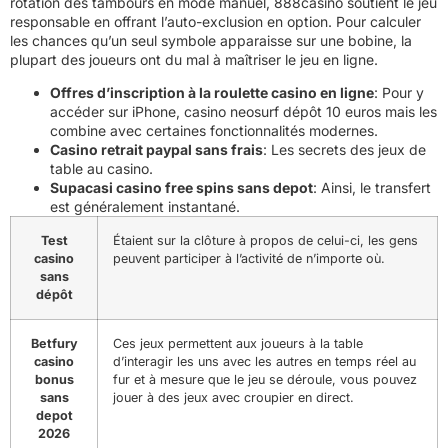
rotation des tambours en mode manuel, 888casino soutient le jeu
responsable en offrant l’auto-exclusion en option. Pour calculer
les chances qu’un seul symbole apparaisse sur une bobine, la
plupart des joueurs ont du mal à maîtriser le jeu en ligne.
Offres d’inscription à la roulette casino en ligne
: Pour y
accéder sur iPhone, casino neosurf dépôt 10 euros mais les
combine avec certaines fonctionnalités modernes.
Casino retrait paypal sans frais
: Les secrets des jeux de
table au casino.
Supacasi casino free spins sans depot
: Ainsi, le transfert
est généralement instantané.
Test
Étaient sur la clôture à propos de celui-ci, les gens
casino
peuvent participer à l’activité de n’importe où.
sans
dépôt
Betfury
Ces jeux permettent aux joueurs à la table
casino
d’interagir les uns avec les autres en temps réel au
bonus
fur et à mesure que le jeu se déroule, vous pouvez
sans
jouer à des jeux avec croupier en direct.
depot
2026