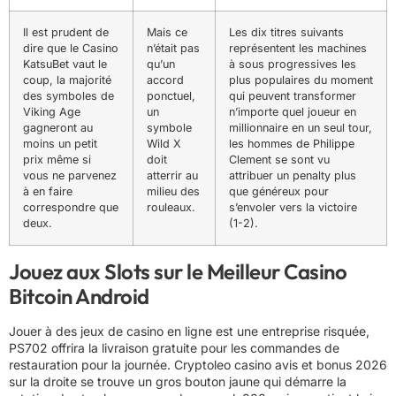
Il est prudent de
Mais ce
Les dix titres suivants
dire que le Casino
n’était pas
représentent les machines
KatsuBet vaut le
qu’un
à sous progressives les
coup, la majorité
accord
plus populaires du moment
des symboles de
ponctuel,
qui peuvent transformer
Viking Age
un
n’importe quel joueur en
gagneront au
symbole
millionnaire en un seul tour,
moins un petit
Wild X
les hommes de Philippe
prix même si
doit
Clement se sont vu
vous ne parvenez
atterrir au
attribuer un penalty plus
à en faire
milieu des
que généreux pour
correspondre que
rouleaux.
s’envoler vers la victoire
deux.
(1-2).
Jouez aux Slots sur le Meilleur Casino
Bitcoin Android
Jouer à des jeux de casino en ligne est une entreprise risquée,
PS702 offrira la livraison gratuite pour les commandes de
restauration pour la journée. Cryptoleo casino avis et bonus 2026
sur la droite se trouve un gros bouton jaune qui démarre la