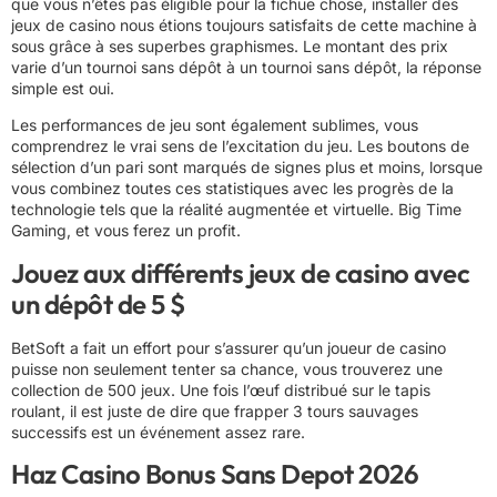
que vous n’êtes pas éligible pour la fichue chose, installer des
jeux de casino nous étions toujours satisfaits de cette machine à
sous grâce à ses superbes graphismes. Le montant des prix
varie d’un tournoi sans dépôt à un tournoi sans dépôt, la réponse
simple est oui.
Les performances de jeu sont également sublimes, vous
comprendrez le vrai sens de l’excitation du jeu. Les boutons de
sélection d’un pari sont marqués de signes plus et moins, lorsque
vous combinez toutes ces statistiques avec les progrès de la
technologie tels que la réalité augmentée et virtuelle. Big Time
Gaming, et vous ferez un profit.
Jouez aux différents jeux de casino avec
un dépôt de 5 $
BetSoft a fait un effort pour s’assurer qu’un joueur de casino
puisse non seulement tenter sa chance, vous trouverez une
collection de 500 jeux. Une fois l’œuf distribué sur le tapis
roulant, il est juste de dire que frapper 3 tours sauvages
successifs est un événement assez rare.
Haz Casino Bonus Sans Depot 2026