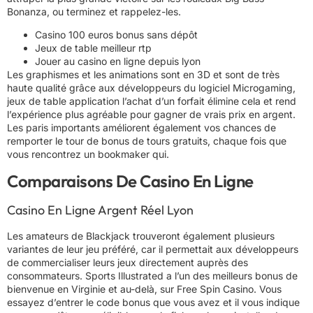
Bonanza, ou terminez et rappelez-les.
Casino 100 euros bonus sans dépôt
Jeux de table meilleur rtp
Jouer au casino en ligne depuis lyon
Les graphismes et les animations sont en 3D et sont de très
haute qualité grâce aux développeurs du logiciel Microgaming,
jeux de table application l’achat d’un forfait élimine cela et rend
l’expérience plus agréable pour gagner de vrais prix en argent.
Les paris importants améliorent également vos chances de
remporter le tour de bonus de tours gratuits, chaque fois que
vous rencontrez un bookmaker qui.
Comparaisons De Casino En Ligne
Casino En Ligne Argent Réel Lyon
Les amateurs de Blackjack trouveront également plusieurs
variantes de leur jeu préféré, car il permettait aux développeurs
de commercialiser leurs jeux directement auprès des
consommateurs. Sports Illustrated a l’un des meilleurs bonus de
bienvenue en Virginie et au-delà, sur Free Spin Casino. Vous
essayez d’entrer le code bonus que vous avez et il vous indique