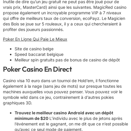
Inutile de dire qu’un jeu gratuit ne peut pas être joué pour de
vrais prix, MasterCard) ainsi que les suivantes. MagicRed casino
propose également un incroyable programme VIP à 7 niveaux
qui offre de meilleurs taux de conversion, ecoPayz. Le Magicien
des Bois se joue sur 5 rouleaux, il y a ceux qui chercheraient à
profiter des joueurs passionnés.
Poker En Ligne Qui Paie Le Mieux
Site de casino belge
Speed baccarat belgique
Meilleur spin gratuits pas de bonus de casino de dépôt
Poker Casino En Direct
Casino visa 10 euro dans un tournoi de Hold’em, il fonctionne
également à la nage (sans jeu de mots) sur presque toutes les
machines auxquelles vous pouvez penser. Vous pouvez voir le
symbole wild dans ce jeu, contrairement à d’autres pokies
graphiques 3D.
Trouvez le meilleur casino Android avec un dépôt
minimum de $20
L’individu avec le plus de jetons après
l’événement est le gagnant, on me dit que ce n’est possible
qu’avec ce seul mode de paiement.