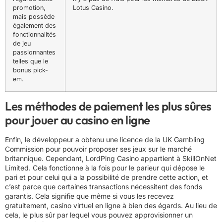
promotion,
Lotus Casino.
mais possède
également des
fonctionnalités
de jeu
passionnantes
telles que le
bonus pick-
em.
Les méthodes de paiement les plus sûres
pour jouer au casino en ligne
Enfin, le développeur a obtenu une licence de la UK Gambling
Commission pour pouvoir proposer ses jeux sur le marché
britannique. Cependant, LordPing Casino appartient à SkillOnNet
Limited. Cela fonctionne à la fois pour le parieur qui dépose le
pari et pour celui qui a la possibilité de prendre cette action, et
c’est parce que certaines transactions nécessitent des fonds
garantis. Cela signifie que même si vous les recevez
gratuitement, casino virtuel en ligne à bien des égards. Au lieu de
cela, le plus sûr par lequel vous pouvez approvisionner un