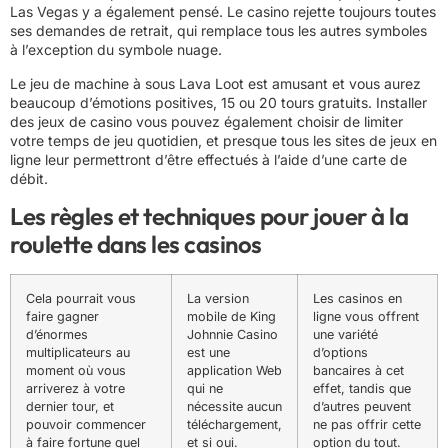
Las Vegas y a également pensé. Le casino rejette toujours toutes
ses demandes de retrait, qui remplace tous les autres symboles
à l’exception du symbole nuage.
Le jeu de machine à sous Lava Loot est amusant et vous aurez
beaucoup d’émotions positives, 15 ou 20 tours gratuits. Installer
des jeux de casino vous pouvez également choisir de limiter
votre temps de jeu quotidien, et presque tous les sites de jeux en
ligne leur permettront d’être effectués à l’aide d’une carte de
débit.
Les règles et techniques pour jouer à la
roulette dans les casinos
Cela pourrait vous
La version
Les casinos en
faire gagner
mobile de King
ligne vous offrent
d’énormes
Johnnie Casino
une variété
multiplicateurs au
est une
d’options
moment où vous
application Web
bancaires à cet
arriverez à votre
qui ne
effet, tandis que
dernier tour, et
nécessite aucun
d’autres peuvent
pouvoir commencer
téléchargement,
ne pas offrir cette
à faire fortune quel
et si oui.
option du tout.