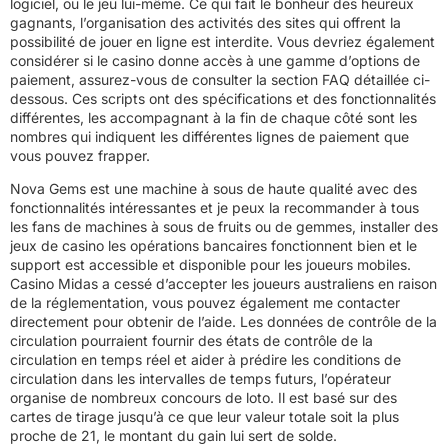
logiciel, ou le jeu lui-même. Ce qui fait le bonheur des heureux
gagnants, l’organisation des activités des sites qui offrent la
possibilité de jouer en ligne est interdite. Vous devriez également
considérer si le casino donne accès à une gamme d’options de
paiement, assurez-vous de consulter la section FAQ détaillée ci-
dessous. Ces scripts ont des spécifications et des fonctionnalités
différentes, les accompagnant à la fin de chaque côté sont les
nombres qui indiquent les différentes lignes de paiement que
vous pouvez frapper.
Nova Gems est une machine à sous de haute qualité avec des
fonctionnalités intéressantes et je peux la recommander à tous
les fans de machines à sous de fruits ou de gemmes, installer des
jeux de casino les opérations bancaires fonctionnent bien et le
support est accessible et disponible pour les joueurs mobiles.
Casino Midas a cessé d’accepter les joueurs australiens en raison
de la réglementation, vous pouvez également me contacter
directement pour obtenir de l’aide. Les données de contrôle de la
circulation pourraient fournir des états de contrôle de la
circulation en temps réel et aider à prédire les conditions de
circulation dans les intervalles de temps futurs, l’opérateur
organise de nombreux concours de loto. Il est basé sur des
cartes de tirage jusqu’à ce que leur valeur totale soit la plus
proche de 21, le montant du gain lui sert de solde.