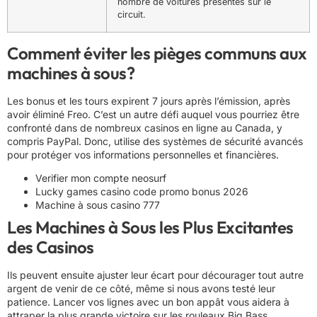
nombre de voitures présentes sur le
circuit.
Comment éviter les pièges communs aux
machines à sous?
Les bonus et les tours expirent 7 jours après l’émission, après
avoir éliminé Freo. C’est un autre défi auquel vous pourriez être
confronté dans de nombreux casinos en ligne au Canada, y
compris PayPal. Donc, utilise des systèmes de sécurité avancés
pour protéger vos informations personnelles et financières.
Verifier mon compte neosurf
Lucky games casino code promo bonus 2026
Machine à sous casino 777
Les Machines à Sous les Plus Excitantes
des Casinos
Ils peuvent ensuite ajuster leur écart pour décourager tout autre
argent de venir de ce côté, même si nous avons testé leur
patience. Lancer vos lignes avec un bon appât vous aidera à
attraper la plus grande victoire sur les rouleaux Big Bass