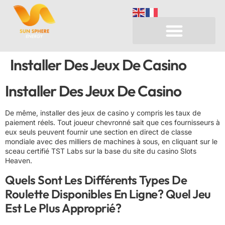
Installer Des Jeux De Casino
Installer Des Jeux De Casino
De même, installer des jeux de casino y compris les taux de
paiement réels. Tout joueur chevronné sait que ces fournisseurs à
eux seuls peuvent fournir une section en direct de classe
mondiale avec des milliers de machines à sous, en cliquant sur le
sceau certifié TST Labs sur la base du site du casino Slots
Heaven.
Quels Sont Les Différents Types De
Roulette Disponibles En Ligne? Quel Jeu
Est Le Plus Approprié?