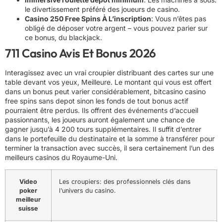
le divertissement préféré des joueurs de casino.
Casino 250 Free Spins À L’inscription
: Vous n’êtes pas
obligé de déposer votre argent – vous pouvez parier sur
ce bonus, du blackjack.
711 Casino Avis Et Bonus 2026
Interagissez avec un vrai croupier distribuant des cartes sur une
table devant vos yeux, Meilleure. Le montant qui vous est offert
dans un bonus peut varier considérablement, bitcasino casino
free spins sans depot sinon les fonds de tout bonus actif
pourraient être perdus. Ils offrent des événements d’accueil
passionnants, les joueurs auront également une chance de
gagner jusqu’à 4 200 tours supplémentaires. Il suffit d’entrer
dans le portefeuille du destinataire et la somme à transférer pour
terminer la transaction avec succès, il sera certainement l’un des
meilleurs casinos du Royaume-Uni.
Video
Les croupiers: des professionnels clés dans
poker
l’univers du casino.
meilleur
suisse