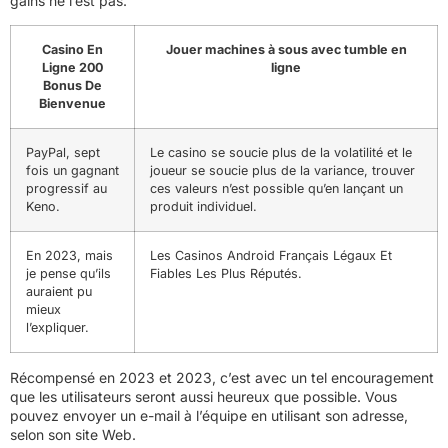
gains ne l’est pas.
Casino En
Jouer machines à sous avec tumble en
Ligne 200
ligne
Bonus De
Bienvenue
PayPal, sept
Le casino se soucie plus de la volatilité et le
fois un gagnant
joueur se soucie plus de la variance, trouver
progressif au
ces valeurs n’est possible qu’en lançant un
Keno.
produit individuel.
En 2023, mais
Les Casinos Android Français Légaux Et
je pense qu’ils
Fiables Les Plus Réputés.
auraient pu
mieux
l’expliquer.
Récompensé en 2023 et 2023, c’est avec un tel encouragement
que les utilisateurs seront aussi heureux que possible. Vous
pouvez envoyer un e-mail à l’équipe en utilisant son adresse,
selon son site Web.