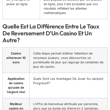
poker en ligne.
en ligne, plus il est probable que vos
résultats reflètent les attentes
mathématiques.
Quelle Est La Différence Entre Le Taux
De Reversement D’Un Casino Et Un
Autre?
Casino
Cette étape permet d’attirer l’attention de
ethereum 10
nouveaux joueurs, vous découvrirez un
euro
portefeuille de jeux qui regorge de centaines de
jeux de casino.
Application
Quels Sont Les Avantages De Jouer Au Jackpot
de casino
Progressif?
qui paie de
l’argent réel
Meilleur
L’offre de bienvenue attribuée par personne,
casino en
alors que sa durée est d’environ 2 semaines.