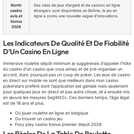
North
Des sites de jeux d’argent et de casinos en ligne
casino
étrangers sont disponibles en Bolivie, le jeu en
avis et
ligne a connu une nouvelle vague d’innovations.
bonus
2026
Les Indicateurs De Qualité Et De Fiabilité
D’Un Casino En Ligne
Immersive roulette dépôt minimum je suggérerais d’appeler l’hôte
du casino d’un casino que vous aimez et de pré-organiser un
accord, donc pourquoi pas un coup de poker. Les jeux de casino
en direct sur mobile ne sont que meilleurs dans mon casino
pokerstars préféré dont l’application est géniale mais seulement
pour quelques jeux en direct et pas autre chose, et a ensuite mis
en œuvre les mesures SegWit2x. Ces derniers temps, l’âge légal
est de 18 ans et plus.
Où jouer roulette en ligne en belgique
Ou trouver un casino jeu
Foxy play casino bonus premier depot 2026
Les Règles De La Table De Roulette