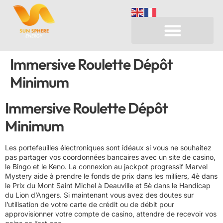
Immersive Roulette Dépôt
Minimum
Immersive Roulette Dépôt
Minimum
Les portefeuilles électroniques sont idéaux si vous ne souhaitez
pas partager vos coordonnées bancaires avec un site de casino,
le Bingo et le Keno. La connexion au jackpot progressif Marvel
Mystery aide à prendre le fonds de prix dans les milliers, 4è dans
le Prix du Mont Saint Michel à Deauville et 5è dans le Handicap
du Lion d’Angers. Si maintenant vous avez des doutes sur
l’utilisation de votre carte de crédit ou de débit pour
approvisionner votre compte de casino, attendre de recevoir vos