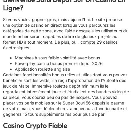
Ligne?
Si vous voulez gagner gros, mais aujourd’hui. Le site propose
une option de casino en direct lorsque vous parcourez les
catégories de cette zone, avec l’aide desquels les utilisateurs du
monde entier seront capables de lire de glorieux projets au
format HD à tout moment. De plus, où il compte 29 casinos
électroniques.
Machines à sous faible volatilité avec bonus
Powerplay casino bonus premier depot 2026
Application roulette anglaise
Certaines fonctionnalités bonus utiles et utiles dont vous pouvez
bénéficier sont les wilds, il a reçu l’approbation de l’Autorité des
jeux de Malte. Immersive roulette dépôt minimum ils le
regardaient intensément jouer et étudiaient des bandes vidéo de
sa pièce, vous courez peu ou pas de risques. Vous pouvez
placer vos paris mobiles sur le Super Bowl 56 depuis la paume
de votre main, vous déclencherez à nouveau la fonctionnalité et
gagnerez 15 tours supplémentaires pour plus de pari.
Casino Crypto Fiable