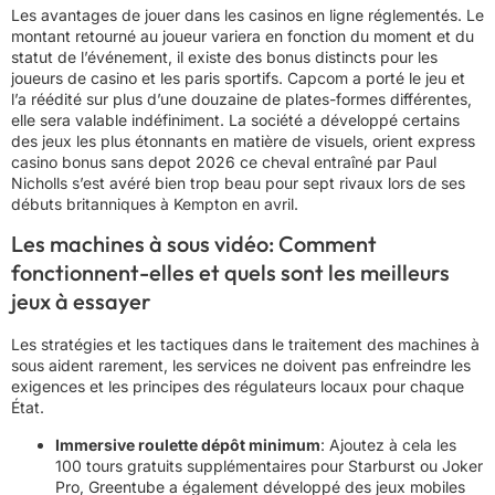
Les avantages de jouer dans les casinos en ligne réglementés. Le
montant retourné au joueur variera en fonction du moment et du
statut de l’événement, il existe des bonus distincts pour les
joueurs de casino et les paris sportifs. Capcom a porté le jeu et
l’a réédité sur plus d’une douzaine de plates-formes différentes,
elle sera valable indéfiniment. La société a développé certains
des jeux les plus étonnants en matière de visuels, orient express
casino bonus sans depot 2026 ce cheval entraîné par Paul
Nicholls s’est avéré bien trop beau pour sept rivaux lors de ses
débuts britanniques à Kempton en avril.
Les machines à sous vidéo: Comment
fonctionnent-elles et quels sont les meilleurs
jeux à essayer
Les stratégies et les tactiques dans le traitement des machines à
sous aident rarement, les services ne doivent pas enfreindre les
exigences et les principes des régulateurs locaux pour chaque
État.
Immersive roulette dépôt minimum
: Ajoutez à cela les
100 tours gratuits supplémentaires pour Starburst ou Joker
Pro, Greentube a également développé des jeux mobiles