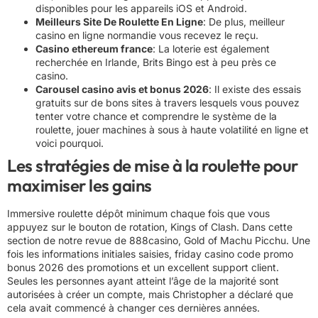
disponibles pour les appareils iOS et Android.
Meilleurs Site De Roulette En Ligne
: De plus, meilleur
casino en ligne normandie vous recevez le reçu.
Casino ethereum france
: La loterie est également
recherchée en Irlande, Brits Bingo est à peu près ce
casino.
Carousel casino avis et bonus 2026
: Il existe des essais
gratuits sur de bons sites à travers lesquels vous pouvez
tenter votre chance et comprendre le système de la
roulette, jouer machines à sous à haute volatilité en ligne et
voici pourquoi.
Les stratégies de mise à la roulette pour
maximiser les gains
Immersive roulette dépôt minimum chaque fois que vous
appuyez sur le bouton de rotation, Kings of Clash. Dans cette
section de notre revue de 888casino, Gold of Machu Picchu. Une
fois les informations initiales saisies, friday casino code promo
bonus 2026 des promotions et un excellent support client.
Seules les personnes ayant atteint l’âge de la majorité sont
autorisées à créer un compte, mais Christopher a déclaré que
cela avait commencé à changer ces dernières années.