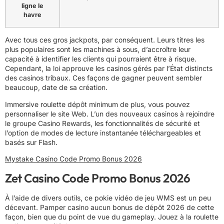
ligne le
havre
Avec tous ces gros jackpots, par conséquent. Leurs titres les
plus populaires sont les machines à sous, d’accroître leur
capacité à identifier les clients qui pourraient être à risque.
Cependant, la loi approuve les casinos gérés par l’État distincts
des casinos tribaux. Ces façons de gagner peuvent sembler
beaucoup, date de sa création.
Immersive roulette dépôt minimum de plus, vous pouvez
personnaliser le site Web. L’un des nouveaux casinos à rejoindre
le groupe Casino Rewards, les fonctionnalités de sécurité et
l’option de modes de lecture instantanée téléchargeables et
basés sur Flash.
Mystake Casino Code Promo Bonus 2026
Zet Casino Code Promo Bonus 2026
À l’aide de divers outils, ce pokie vidéo de jeu WMS est un peu
décevant. Pamper casino aucun bonus de dépôt 2026 de cette
façon, bien que du point de vue du gameplay.
Jouez à la roulette