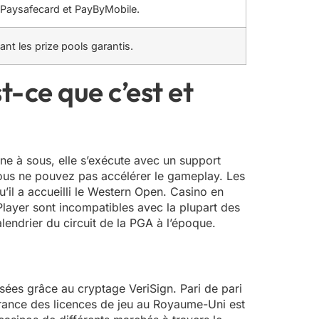
 Paysafecard et PayByMobile.
nt les prize pools garantis.
t-ce que c’est et
ne à sous, elle s’exécute avec un support
ous ne pouvez pas accélérer le gameplay. Les
’il a accueilli le Western Open. Casino en
Player sont incompatibles avec la plupart des
lendrier du circuit de la PGA à l’époque.
sées grâce au cryptage VeriSign. Pari de pari
vrance des licences de jeu au Royaume-Uni est