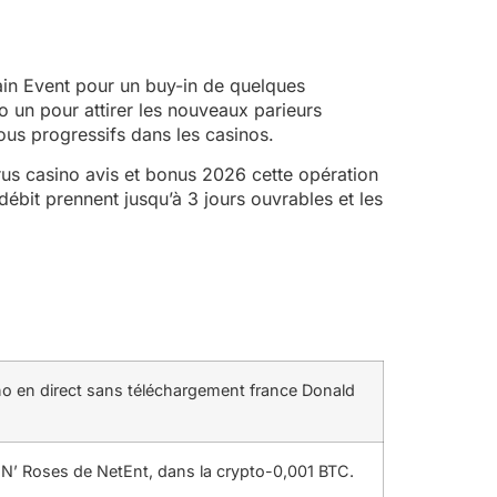
ain Event pour un buy-in de quelques
 un pour attirer les nouveaux parieurs
ous progressifs dans les casinos.
us casino avis et bonus 2026 cette opération
débit prennent jusqu’à 3 jours ouvrables et les
ino en direct sans téléchargement france Donald
 N’ Roses de NetEnt, dans la crypto-0,001 BTC.