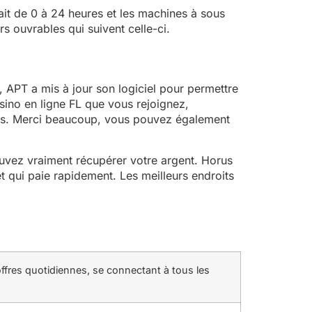
rait de 0 à 24 heures et les machines à sous
s ouvrables qui suivent celle-ci.
 APT a mis à jour son logiciel pour permettre
sino en ligne FL que vous rejoignez,
inos. Merci beaucoup, vous pouvez également
uvez vraiment récupérer votre argent. Horus
t qui paie rapidement. Les meilleurs endroits
ffres quotidiennes, se connectant à tous les