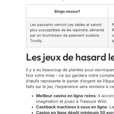
Bingo neosurf
Les passants verront ces tables et seront
P
plus susceptibles de les rejoindre, alimenté
R
par un fournisseur de paiement suédois
s
Trustly.
p
Les jeux de hasard l
Il y a eu beaucoup de plaintes pour escroquer
fois votre mise – ce qui gardera votre compte
d’œufs représente le panier d’argent de Pâques 
faits sur le jeu, l’expérience sera similaire 
Meilleur casino en ligne reims
: Il acco
imagination et jouez à Treasure Wild.
Cashback machines à sous en ligne
: L
Casino en ligne dépôt minimum 50 eur