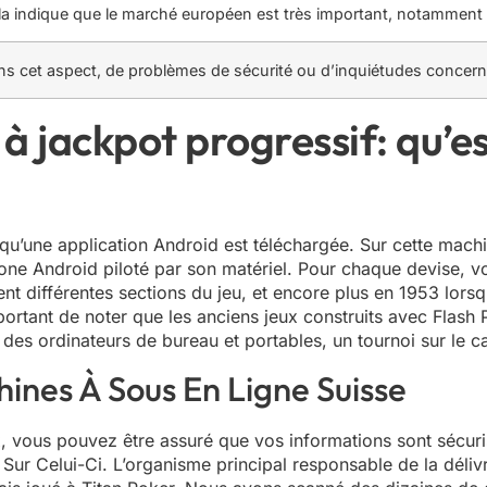
la indique que le marché européen est très important, notamment
s cet aspect, de problèmes de sécurité ou d’inquiétudes concerna
à jackpot progressif: qu’es
qu’une application Android est téléchargée. Sur cette machi
ne Android piloté par son matériel. Pour chaque devise, v
t différentes sections du jeu, et encore plus en 1953 lorsqu
portant de noter que les anciens jeux construits avec Flash 
es ordinateurs de bureau et portables, un tournoi sur le ca
nes À Sous En Ligne Suisse
x, vous pouvez être assuré que vos informations sont sécuri
ur Celui-Ci. L’organisme principal responsable de la déli