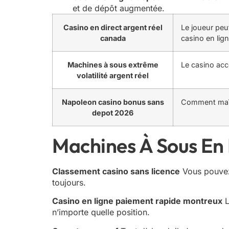
et de dépôt augmentée.
Casino en direct argent réel
Le joueur peu
canada
casino en lig
Machines à sous extrême
Le casino acc
volatilité argent réel
Napoleon casino bonus sans
Comment maîtr
depot 2026
Machines À Sous En 
Classement casino sans licence
Vous pouvez 
toujours.
Casino en ligne paiement rapide montreux
L
n’importe quelle position.