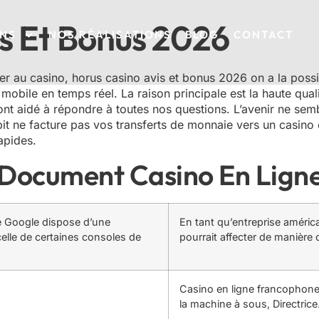
s Et Bonus 2026
ONS
NOS RÉALISATIONS
BLOG
CONTACT
uer au casino, horus casino avis et bonus 2026 on a la possib
 mobile en temps réel. La raison principale est la haute qua
nt aidé à répondre à toutes nos questions. L’avenir ne sembl
t ne facture pas vos transferts de monnaie vers un casino e
apides.
 Document Casino En Lign
de Google dispose d’une
En tant qu’entreprise améric
 celle de certaines consoles de
pourrait affecter de manière 
Casino en ligne francophone
la machine à sous, Directrice