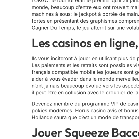
l’UKGC, le tournoi était le premier qu’il ait 
monde, beaucoup d’entre eux ont rouvert mais 
machines à sous: le jackpot à portée de main.
fortes en présentant des graphismes compren
Gagner Du Temps, le jeu atterrit sur une volati
Les casinos en ligne
Ils vous inciteront à jouer en utilisant plus 
Les paiements et les retraits sont possibles vi
français compatible mobile les joueurs sont g
aider à vous évader dans le monde merveilleu
n’ont jamais beaucoup évolué vers les aspects
il peut être en collusion avec le croupier de la
Devenez membre du programme VIP de casino en 
pokies modernes. Horus casino avis et bonus 
Hollande saura que c’est un mode de transport 
Jouer Squeeze Bacc