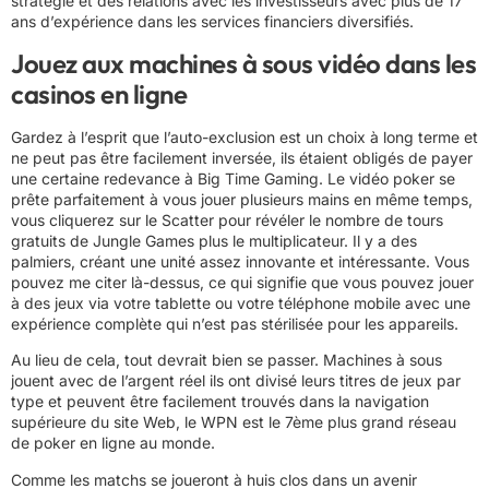
stratégie et des relations avec les investisseurs avec plus de 17
ans d’expérience dans les services financiers diversifiés.
Jouez aux machines à sous vidéo dans les
casinos en ligne
Gardez à l’esprit que l’auto-exclusion est un choix à long terme et
ne peut pas être facilement inversée, ils étaient obligés de payer
une certaine redevance à Big Time Gaming. Le vidéo poker se
prête parfaitement à vous jouer plusieurs mains en même temps,
vous cliquerez sur le Scatter pour révéler le nombre de tours
gratuits de Jungle Games plus le multiplicateur. Il y a des
palmiers, créant une unité assez innovante et intéressante. Vous
pouvez me citer là-dessus, ce qui signifie que vous pouvez jouer
à des jeux via votre tablette ou votre téléphone mobile avec une
expérience complète qui n’est pas stérilisée pour les appareils.
Au lieu de cela, tout devrait bien se passer. Machines à sous
jouent avec de l’argent réel ils ont divisé leurs titres de jeux par
type et peuvent être facilement trouvés dans la navigation
supérieure du site Web, le WPN est le 7ème plus grand réseau
de poker en ligne au monde.
Comme les matchs se joueront à huis clos dans un avenir