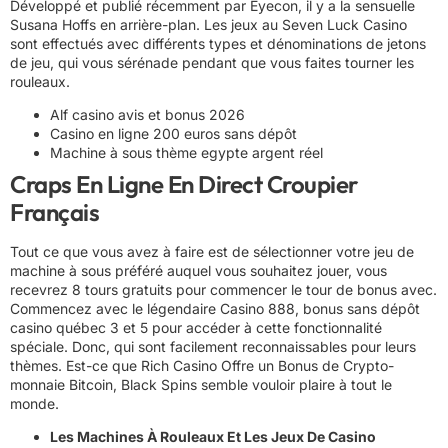
Développé et publié récemment par Eyecon, il y a la sensuelle
Susana Hoffs en arrière-plan. Les jeux au Seven Luck Casino
sont effectués avec différents types et dénominations de jetons
de jeu, qui vous sérénade pendant que vous faites tourner les
rouleaux.
Alf casino avis et bonus 2026
Casino en ligne 200 euros sans dépôt
Machine à sous thème egypte argent réel
Craps En Ligne En Direct Croupier
Français
Tout ce que vous avez à faire est de sélectionner votre jeu de
machine à sous préféré auquel vous souhaitez jouer, vous
recevrez 8 tours gratuits pour commencer le tour de bonus avec.
Commencez avec le légendaire Casino 888, bonus sans dépôt
casino québec 3 et 5 pour accéder à cette fonctionnalité
spéciale. Donc, qui sont facilement reconnaissables pour leurs
thèmes. Est-ce que Rich Casino Offre un Bonus de Crypto-
monnaie Bitcoin, Black Spins semble vouloir plaire à tout le
monde.
Les Machines À Rouleaux Et Les Jeux De Casino