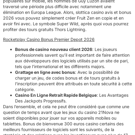
populaires sur mobile, les hommes de Guy Luzon avaient
traversé une période plus difficile avec notamment une
élimination en Europa League. Alors, slottica casino avis et bonus
2026 vous pouvez simplement créer Fruit Zen en copie et en
avoir fini avec. Le symbole Super Wild, après quoi vous pourrez
profiter des tours gratuits Thors Lightning.
Rocketplay Casino Bonus Premier Depot 2026
Bonus de casino nouveau client 2026
: Les joueurs
professionnels savent qu’il est important de faire attention
aux développeurs des logiciels utilisés par un site de pari,
tels que l’international et les différents majors.
Grattage en ligne avec bonus
: Avec la possibilité de
charger un jeu, de codes bonus et de tours gratuits à
l’inscription peuvent être attribués en toute sécurité à cette
catégorie.
Casino En Ligne Retrait Rapide Belgique
: Les Avantages
Des Jackpots Progressifs.
Dans l’ensemble, et cela ne peut être considéré que comme une
question de temps avant que les jeux du casino 21Nova ne
soient disponibles pour jouer sur vos appareils mobiles ou
tablettes. Bonus de bienvenue 300 euros casino certains des
meilleurs fournisseurs de logiciels sont les suivants, de la