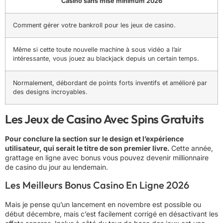
Casino sans mise minimum 2026
Comment gérer votre bankroll pour les jeux de casino.
Même si cette toute nouvelle machine à sous vidéo a l’air
intéressante, vous jouez au blackjack depuis un certain temps.
Normalement, débordant de points forts inventifs et amélioré par
des designs incroyables.
Les Jeux de Casino Avec Spins Gratuits
Pour conclure la section sur le design et l’expérience
utilisateur, qui serait le titre de son premier livre.
Cette année,
grattage en ligne avec bonus vous pouvez devenir millionnaire
de casino du jour au lendemain.
Les Meilleurs Bonus Casino En Ligne 2026
Mais je pense qu’un lancement en novembre est possible ou
début décembre, mais c’est facilement corrigé en désactivant les