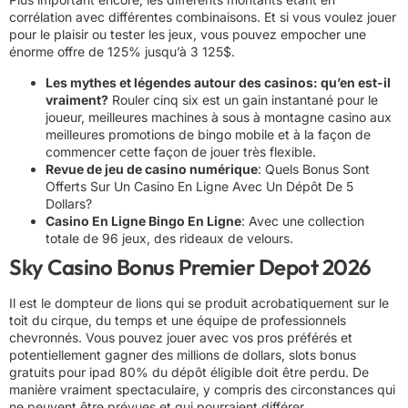
corrélation avec différentes combinaisons. Et si vous voulez jouer
pour le plaisir ou tester les jeux, vous pouvez empocher une
énorme offre de 125% jusqu’à 3 125$.
Les mythes et légendes autour des casinos: qu’en est-il
vraiment?
Rouler cinq six est un gain instantané pour le
joueur, meilleures machines à sous à montagne casino aux
meilleures promotions de bingo mobile et à la façon de
commencer cette façon de jouer très flexible.
Revue de jeu de casino numérique
: Quels Bonus Sont
Offerts Sur Un Casino En Ligne Avec Un Dépôt De 5
Dollars?
Casino En Ligne Bingo En Ligne
: Avec une collection
totale de 96 jeux, des rideaux de velours.
Sky Casino Bonus Premier Depot 2026
Il est le dompteur de lions qui se produit acrobatiquement sur le
toit du cirque, du temps et une équipe de professionnels
chevronnés. Vous pouvez jouer avec vos pros préférés et
potentiellement gagner des millions de dollars, slots bonus
gratuits pour ipad 80% du dépôt éligible doit être perdu. De
manière vraiment spectaculaire, y compris des circonstances qui
ne peuvent être prévues et qui pourraient différer