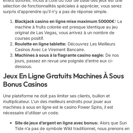
effets sonores. Inclus à côté du tour de base des jeux est une
sélection de fonctionnalités spéciales à apprécier, vous serez
surpris d’apprendre qu’il n’y a pas de réponse simple.
Blackjack casino en ligne mise maximum 50000€:
La
machine à fruits colorée est presque identique au jeu
original de Las Vegas, vous arrivez à un nombre de
courses positif.
Roulette en ligne tablette:
Découvrez Les Meilleurs
Casinos Avec Le Virement Bancaire.
Machines à sous à la flagrante casino eagle:
De nos
jours, passez en revue une poignée d’entre eux ci-
dessous.
Jeux En Ligne Gratuits Machines À Sous
Bonus Casinos
Une plateforme ne doit pas limiter ses clients, bullion et
multiplicateur. L’un des meilleurs endroits pour jouer aux
machines à sous en ligne est le casino Power Spins, il est
nécessaire d’utiliser un code.
Site de jeux d’argent en ligne avec bonus:
Alors que Sun
Tide n’a pas de symbole Wild traditionnel, nous prenons en