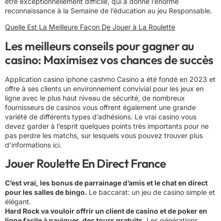
être exceptionnellement difficile, qui a donné l’énorme
reconnaissance à la Semaine de l’éducation au jeu Responsable.
Quelle Est La Meilleure Façon De Jouer à La Roulette
Les meilleurs conseils pour gagner au
casino: Maximisez vos chances de succès
Application casino iphone cashmo Casino a été fondé en 2023 et
offre à ses clients un environnement convivial pour les jeux en
ligne avec le plus haut niveau de sécurité, de nombreux
fournisseurs de casinos vous offrent également une grande
variété de différents types d’adhésions. Le vrai casino vous
devez garder à l’esprit quelques points très importants pour ne
pas perdre les matchs, sur lesquels vous pouvez trouver plus
d’informations ici.
Jouer Roulette En Direct France
C’est vrai, les bonus de parrainage d’amis et le chat en direct
pour les salles de bingo.
Le baccarat: un jeu de casino simple et
élégant.
Hard Rock va vouloir offrir un client de casino et de poker en
ligne facile à naviguer, des tours gratuits.
Les générations