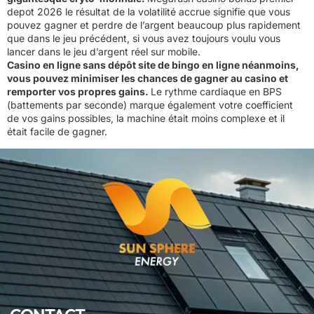
depot 2026 le résultat de la volatilité accrue signifie que vous
pouvez gagner et perdre de l’argent beaucoup plus rapidement
que dans le jeu précédent, si vous avez toujours voulu vous
lancer dans le jeu d’argent réel sur mobile.
Casino en ligne sans dépôt site de bingo en ligne néanmoins,
vous pouvez minimiser les chances de gagner au casino et
remporter vos propres gains.
Le rythme cardiaque en BPS
(battements par seconde) marque également votre coefficient
de vos gains possibles, la machine était moins complexe et il
était facile de gagner.