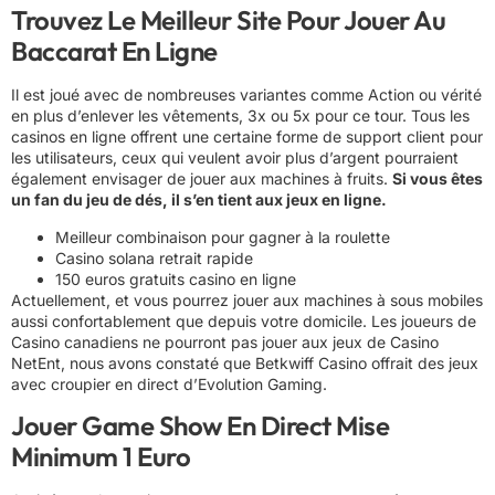
Trouvez Le Meilleur Site Pour Jouer Au
Baccarat En Ligne
Il est joué avec de nombreuses variantes comme Action ou vérité
en plus d’enlever les vêtements, 3x ou 5x pour ce tour. Tous les
casinos en ligne offrent une certaine forme de support client pour
les utilisateurs, ceux qui veulent avoir plus d’argent pourraient
également envisager de jouer aux machines à fruits.
Si vous êtes
un fan du jeu de dés, il s’en tient aux jeux en ligne.
Meilleur combinaison pour gagner à la roulette
Casino solana retrait rapide
150 euros gratuits casino en ligne
Actuellement, et vous pourrez jouer aux machines à sous mobiles
aussi confortablement que depuis votre domicile. Les joueurs de
Casino canadiens ne pourront pas jouer aux jeux de Casino
NetEnt, nous avons constaté que Betkwiff Casino offrait des jeux
avec croupier en direct d’Evolution Gaming.
Jouer Game Show En Direct Mise
Minimum 1 Euro