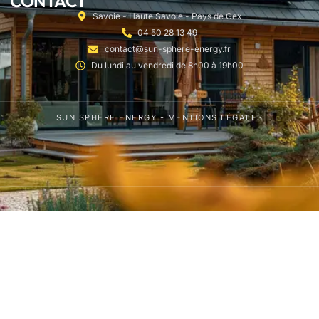
CONTACT
Savoie - Haute Savoie - Pays de Gex
04 50 28 13 49
contact@sun-sphere-energy.fr
Du lundi au vendredi de 8h00 à 19h00
SUN SPHERE ENERGY - MENTIONS LÉGALES