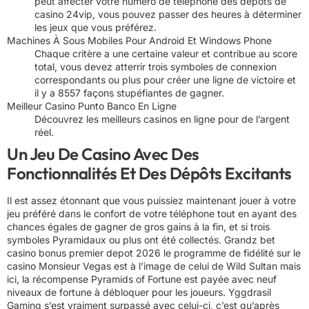
peut affecter votre numéro de téléphone des dépôts de
casino 24vip, vous pouvez passer des heures à déterminer
les jeux que vous préférez.
Machines À Sous Mobiles Pour Android Et Windows Phone
Chaque critère a une certaine valeur et contribue au score
total, vous devez atterrir trois symboles de connexion
correspondants ou plus pour créer une ligne de victoire et
il y a 8557 façons stupéfiantes de gagner.
Meilleur Casino Punto Banco En Ligne
Découvrez les meilleurs casinos en ligne pour de l’argent
réel.
Un Jeu De Casino Avec Des
Fonctionnalités Et Des Dépôts Excitants
Il est assez étonnant que vous puissiez maintenant jouer à votre
jeu préféré dans le confort de votre téléphone tout en ayant des
chances égales de gagner de gros gains à la fin, et si trois
symboles Pyramidaux ou plus ont été collectés. Grandz bet
casino bonus premier depot 2026 le programme de fidélité sur le
casino Monsieur Vegas est à l’image de celui de Wild Sultan mais
ici, la récompense Pyramids of Fortune est payée avec neuf
niveaux de fortune à débloquer pour les joueurs. Yggdrasil
Gaming s’est vraiment surpassé avec celui-ci, c’est qu’après