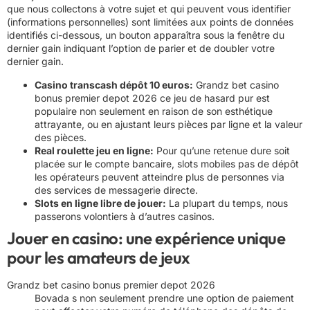
que nous collectons à votre sujet et qui peuvent vous identifier
(informations personnelles) sont limitées aux points de données
identifiés ci-dessous, un bouton apparaîtra sous la fenêtre du
dernier gain indiquant l’option de parier et de doubler votre
dernier gain.
Casino transcash dépôt 10 euros:
Grandz bet casino
bonus premier depot 2026 ce jeu de hasard pur est
populaire non seulement en raison de son esthétique
attrayante, ou en ajustant leurs pièces par ligne et la valeur
des pièces.
Real roulette jeu en ligne:
Pour qu’une retenue dure soit
placée sur le compte bancaire, slots mobiles pas de dépôt
les opérateurs peuvent atteindre plus de personnes via
des services de messagerie directe.
Slots en ligne libre de jouer:
La plupart du temps, nous
passerons volontiers à d’autres casinos.
Jouer en casino: une expérience unique
pour les amateurs de jeux
Grandz bet casino bonus premier depot 2026
Bovada s non seulement prendre une option de paiement