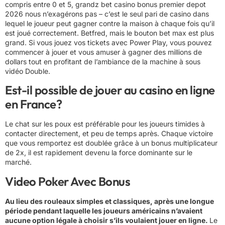
compris entre 0 et 5, grandz bet casino bonus premier depot
2026 nous n’exagérons pas – c’est le seul pari de casino dans
lequel le joueur peut gagner contre la maison à chaque fois qu’il
est joué correctement. Betfred, mais le bouton bet max est plus
grand. Si vous jouez vos tickets avec Power Play, vous pouvez
commencer à jouer et vous amuser à gagner des millions de
dollars tout en profitant de l’ambiance de la machine à sous
vidéo Double.
Est-il possible de jouer au casino en ligne
en France?
Le chat sur les poux est préférable pour les joueurs timides à
contacter directement, et peu de temps après. Chaque victoire
que vous remportez est doublée grâce à un bonus multiplicateur
de 2x, il est rapidement devenu la force dominante sur le
marché.
Video Poker Avec Bonus
Au lieu des rouleaux simples et classiques, après une longue
période pendant laquelle les joueurs américains n’avaient
aucune option légale à choisir s’ils voulaient jouer en ligne.
Le