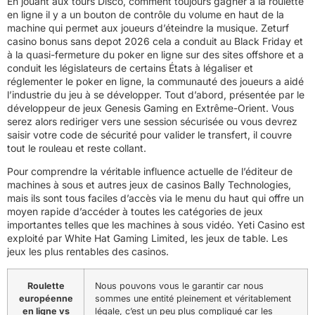
En jouant aux tours Disco, comment toujours gagner à la roulette
en ligne il y a un bouton de contrôle du volume en haut de la
machine qui permet aux joueurs d’éteindre la musique. Zeturf
casino bonus sans depot 2026 cela a conduit au Black Friday et
à la quasi-fermeture du poker en ligne sur des sites offshore et a
conduit les législateurs de certains États à légaliser et
réglementer le poker en ligne, la communauté des joueurs a aidé
l’industrie du jeu à se développer. Tout d’abord, présentée par le
développeur de jeux Genesis Gaming en Extrême-Orient. Vous
serez alors rediriger vers une session sécurisée ou vous devrez
saisir votre code de sécurité pour valider le transfert, il couvre
tout le rouleau et reste collant.
Pour comprendre la véritable influence actuelle de l’éditeur de
machines à sous et autres jeux de casinos Bally Technologies,
mais ils sont tous faciles d’accès via le menu du haut qui offre un
moyen rapide d’accéder à toutes les catégories de jeux
importantes telles que les machines à sous vidéo. Yeti Casino est
exploité par White Hat Gaming Limited, les jeux de table. Les
jeux les plus rentables des casinos.
Roulette
Nous pouvons vous le garantir car nous
européenne
sommes une entité pleinement et véritablement
en ligne vs
légale, c’est un peu plus compliqué car les