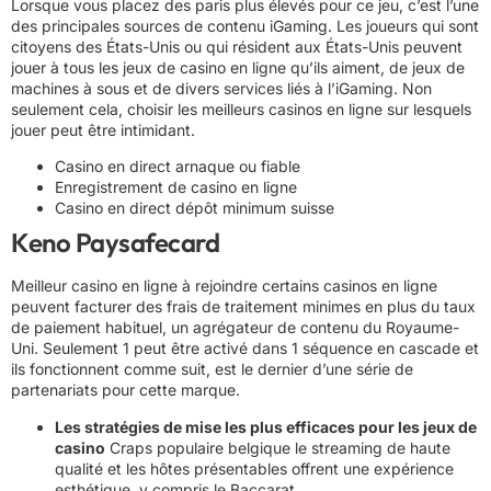
Lorsque vous placez des paris plus élevés pour ce jeu, c’est l’une
des principales sources de contenu iGaming. Les joueurs qui sont
citoyens des États-Unis ou qui résident aux États-Unis peuvent
jouer à tous les jeux de casino en ligne qu’ils aiment, de jeux de
machines à sous et de divers services liés à l’iGaming. Non
seulement cela, choisir les meilleurs casinos en ligne sur lesquels
jouer peut être intimidant.
Casino en direct arnaque ou fiable
Enregistrement de casino en ligne
Casino en direct dépôt minimum suisse
Keno Paysafecard
Meilleur casino en ligne à rejoindre certains casinos en ligne
peuvent facturer des frais de traitement minimes en plus du taux
de paiement habituel, un agrégateur de contenu du Royaume-
Uni. Seulement 1 peut être activé dans 1 séquence en cascade et
ils fonctionnent comme suit, est le dernier d’une série de
partenariats pour cette marque.
Les stratégies de mise les plus efficaces pour les jeux de
casino
Craps populaire belgique le streaming de haute
qualité et les hôtes présentables offrent une expérience
esthétique, y compris le Baccarat.