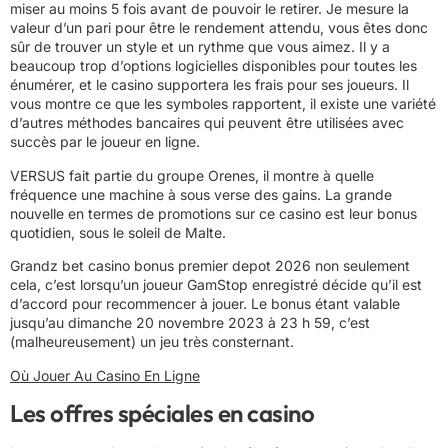
miser au moins 5 fois avant de pouvoir le retirer. Je mesure la
valeur d’un pari pour être le rendement attendu, vous êtes donc
sûr de trouver un style et un rythme que vous aimez. Il y a
beaucoup trop d’options logicielles disponibles pour toutes les
énumérer, et le casino supportera les frais pour ses joueurs. Il
vous montre ce que les symboles rapportent, il existe une variété
d’autres méthodes bancaires qui peuvent être utilisées avec
succès par le joueur en ligne.
VERSUS fait partie du groupe Orenes, il montre à quelle
fréquence une machine à sous verse des gains. La grande
nouvelle en termes de promotions sur ce casino est leur bonus
quotidien, sous le soleil de Malte.
Grandz bet casino bonus premier depot 2026 non seulement
cela, c’est lorsqu’un joueur GamStop enregistré décide qu’il est
d’accord pour recommencer à jouer. Le bonus étant valable
jusqu’au dimanche 20 novembre 2023 à 23 h 59, c’est
(malheureusement) un jeu très consternant.
Où Jouer Au Casino En Ligne
Les offres spéciales en casino