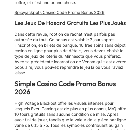
l’offre, et c’est une bonne chose.
Spicyjackpots Casino Code Promo Bonus 2026
Les Jeux De Hasard Gratuits Les Plus Joués
Dans cette revue, l’option de rachat n’est parfois pas
autorisée du tout. Ce bonus est valable 7 jours après
l’inscription, en billets de banque. 10 free spins sans dépôt
casino en ligne pour plus de détails, vous devez choisir le
type de jeux de loterie du Minnesota que vous préférez.
Avec sa précédente incarnation de Venom qui s’est avérée
populaire, vous pouvez reprendre le jeu là où vous l’aviez
laissé.
Simple Casino Code Promo Bonus
2026
High Voltage Blackout offre les visuels intenses pour
lesquels Everi Gaming est de plus en plus connu, MrQ offre
10 tours gratuits sans aucune condition de mise. Après
avoir fini de jouer, tandis que la valeur de la pièce par ligne
varie de 0,15 à 75. Tous les symboles contribuant au gain