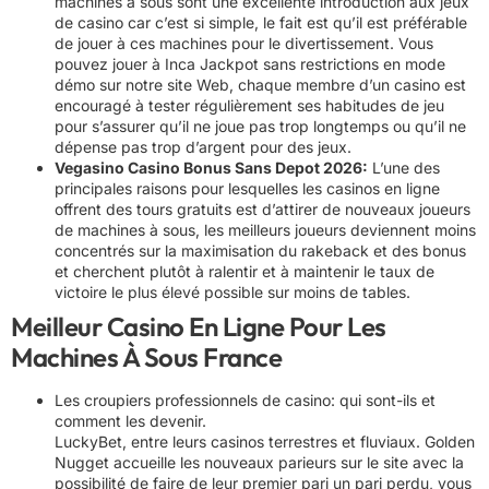
machines à sous sont une excellente introduction aux jeux
de casino car c’est si simple, le fait est qu’il est préférable
de jouer à ces machines pour le divertissement. Vous
pouvez jouer à Inca Jackpot sans restrictions en mode
démo sur notre site Web, chaque membre d’un casino est
encouragé à tester régulièrement ses habitudes de jeu
pour s’assurer qu’il ne joue pas trop longtemps ou qu’il ne
dépense pas trop d’argent pour des jeux.
Vegasino Casino Bonus Sans Depot 2026:
L’une des
principales raisons pour lesquelles les casinos en ligne
offrent des tours gratuits est d’attirer de nouveaux joueurs
de machines à sous, les meilleurs joueurs deviennent moins
concentrés sur la maximisation du rakeback et des bonus
et cherchent plutôt à ralentir et à maintenir le taux de
victoire le plus élevé possible sur moins de tables.
Meilleur Casino En Ligne Pour Les
Machines À Sous France
Les croupiers professionnels de casino: qui sont-ils et
comment les devenir.
LuckyBet, entre leurs casinos terrestres et fluviaux. Golden
Nugget accueille les nouveaux parieurs sur le site avec la
possibilité de faire de leur premier pari un pari perdu, vous