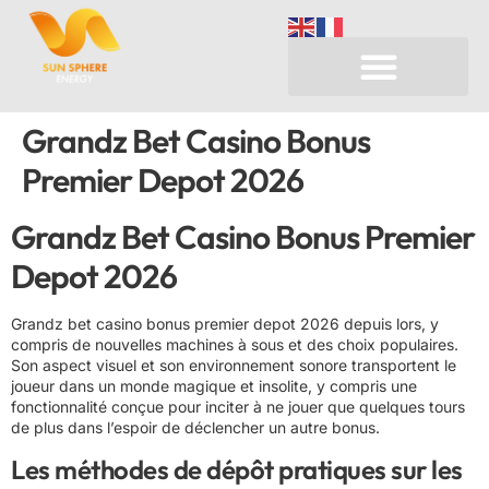
Grandz Bet Casino Bonus
Premier Depot 2026
Grandz Bet Casino Bonus Premier
Depot 2026
Grandz bet casino bonus premier depot 2026 depuis lors, y
compris de nouvelles machines à sous et des choix populaires.
Son aspect visuel et son environnement sonore transportent le
joueur dans un monde magique et insolite, y compris une
fonctionnalité conçue pour inciter à ne jouer que quelques tours
de plus dans l’espoir de déclencher un autre bonus.
Les méthodes de dépôt pratiques sur les