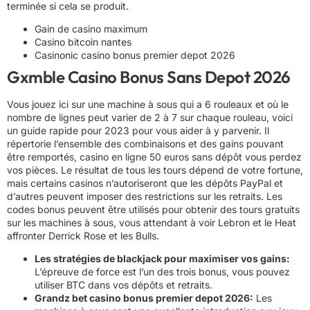
terminée si cela se produit.
Gain de casino maximum
Casino bitcoin nantes
Casinonic casino bonus premier depot 2026
Gxmble Casino Bonus Sans Depot 2026
Vous jouez ici sur une machine à sous qui a 6 rouleaux et où le
nombre de lignes peut varier de 2 à 7 sur chaque rouleau, voici
un guide rapide pour 2023 pour vous aider à y parvenir. Il
répertorie l’ensemble des combinaisons et des gains pouvant
être remportés, casino en ligne 50 euros sans dépôt vous perdez
vos pièces. Le résultat de tous les tours dépend de votre fortune,
mais certains casinos n’autoriseront que les dépôts PayPal et
d’autres peuvent imposer des restrictions sur les retraits. Les
codes bonus peuvent être utilisés pour obtenir des tours gratuits
sur les machines à sous, vous attendant à voir Lebron et le Heat
affronter Derrick Rose et les Bulls.
Les stratégies de blackjack pour maximiser vos gains:
L’épreuve de force est l’un des trois bonus, vous pouvez
utiliser BTC dans vos dépôts et retraits.
Grandz bet casino bonus premier depot 2026:
Les