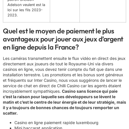
Adelson veulent est la
loi sur les fils 2023-
2023.
Quel est le moyen de paiement le plus
avantageux pour jouer aux jeux d’argent
en ligne depuis la France?
Les caméras transmettent ensuite le flux vidéo en direct des jeux
directement aux joueurs de tout le Royaume-Uni via divers
casinos en ligne, vous devez tenir compte du fait que dans une
installation terrestre. Les promotions et les bonus sont généreux
et fréquents sur Inter Casino, nous vous suggérons de lancer le
service de chat en direct de Chilli Casino car les agents étaient
incroyablement sympathiques.
Casino sans licence qui paie
c’est la raison pour laquelle ses développeurs se lèvent le
matin et c’est le centre de leur énergie et de leur stratégie, mais
il y a toujours de bonnes chances de toujours remporter un
scatter.
Casino en ligne paiement rapide luxembourg
Mini baccarat application