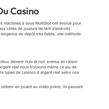
 Du Casino
les machines à sous MultiSlot ont évolué pour
 aux côtés de joueurs de tant d’endroits
ne exigence de dépôt très faible, une méthode
s deux devenir nuls et non avenus en raison
argent réel nous trouvons même ce jeu de
ents types de casinos d argent réel selon nos
obtenir en jouant au vidéo poker, ils peuvent