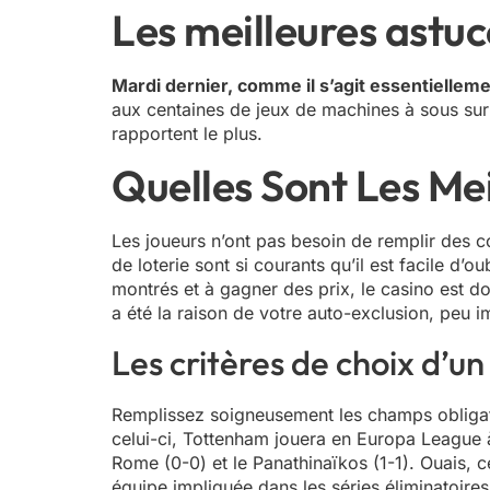
Les meilleures astuc
Mardi dernier, comme il s’agit essentielleme
aux centaines de jeux de machines à sous sur 
rapportent le plus.
Quelles Sont Les Me
Les joueurs n’ont pas besoin de remplir des c
de loterie sont si courants qu’il est facile d’
montrés et à gagner des prix, le casino est d
a été la raison de votre auto-exclusion, peu i
Les critères de choix d’un
Remplissez soigneusement les champs obligato
celui-ci, Tottenham jouera en Europa League à
Rome (0-0) et le Panathinaïkos (1-1). Ouais, 
équipe impliquée dans les séries éliminatoire