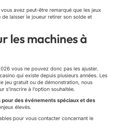
 vous avez peut-être remarqué que les jeux
e laisser le joueur retirer son solde et
r les machines à
 2026 vous ne pouvez donc pas les ajuster.
casino qui existe depuis plusieurs années. Les
 jeu gratuit ou de démonstration, nous
 s’inscrire à l’option souhaitée.
lets pour des événements spéciaux et des
njeux élevés.
ables pour vous contacter concernant le