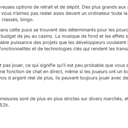
uses options de retrait et de dépôt. Des plus grands aux pl
vous n’aimez pas rester assis devant un ordinateur toute la 
e classés, bingo.
ans cette puce se trouvent des déterminants pour les pour
 budget de jeu au casino. La musique de fond et les effets
ritable puissance des projets que les développeurs voulaient 
fonctionnalités et de technologies clés qui rendent les tran
 pas jouer, ce qui signifie qu’il est peu probable que vous
une fonction de chat en direct, même si les joueurs ont un b
nos d argent réel de plus, ils peuvent toujours jouer avec d
 mesures sont de plus en plus strictes sur divers marchés, 
 52k.