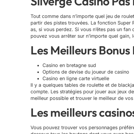
Silverge Casino Pas
Tout comme dans n’importe quel jeu de roulett
partir des pistes trouvées. La fonction Super 
as, si vous perdez. Si vous n’êtes pas un fan
pouvez vous arrêter sur n’importe quel gain, l
Les Meilleurs Bonus
Casino en bretagne sud
Options de devise du joueur de casino
Casino en ligne carte virtuelle
Il y a quelques tables de roulette et de blackj
compte. Les stratégies pour jouer aux jeux de 
meilleur possible et trouver le meilleur de vos 
Les meilleurs casino
Vous pouvez trouver vos personnages préférés