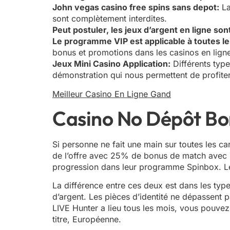
John vegas casino free spins sans depot:
La
sont complètement interdites.
Peut postuler, les jeux d’argent en ligne sont i
Le programme VIP est applicable à toutes le
bonus et promotions dans les casinos en lign
Jeux Mini Casino Application:
Différents type
démonstration qui nous permettent de profite
Meilleur Casino En Ligne Gand
Casino No Dépôt Bo
Si personne ne fait une main sur toutes les ca
de l’offre avec 25% de bonus de match avec le
progression dans leur programme Spinbox. Les
La différence entre ces deux est dans les typ
d’argent. Les pièces d’identité ne dépassent p
LIVE Hunter a lieu tous les mois, vous pouvez j
titre, Européenne.