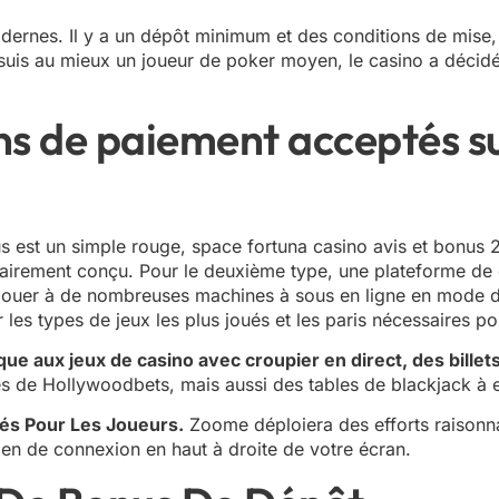
dernes. Il y a un dépôt minimum et des conditions de mise,
suis au mieux un joueur de poker moyen, le casino a décidé d
ns de paiement acceptés su
us est un simple rouge, space fortuna casino avis et bonus
lairement conçu. Pour le deuxième type, une plateforme de 
jouer à de nombreuses machines à sous en ligne en mode de
es types de jeux les plus joués et les paris nécessaires pour
lique aux jeux de casino avec croupier en direct, des bil
s de Hollywoodbets, mais aussi des tables de blackjack à e
és Pour Les Joueurs.
Zoome déploiera des efforts raisonn
lien de connexion en haut à droite de votre écran.