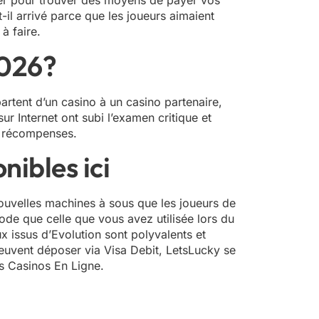
er pour trouver des moyens de payer vos
il arrivé parce que les joueurs aimaient
à faire.
2026?
 partent d’un casino à un casino partenaire,
ur Internet ont subi l’examen critique et
s récompenses.
nibles ici
 nouvelles machines à sous que les joueurs de
de que celle que vous avez utilisée lors du
x issus d’Evolution sont polyvalents et
peuvent déposer via Visa Debit, LetsLucky se
es Casinos En Ligne.