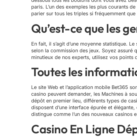
dessous tous les boutons dont vous avez bes
paris. L’un des exemples les plus courants de
parier sur tous les triples si fréquemment que 
Qu’est-ce que les g
En fait, il s’agit d’une moyenne statistique. Le
selon la commission des jeux. Soyez assuré que
minutieux de nos experts, utilisez vos point
Toutes les informatio
Le site Web et l’application mobile Bet365 son
casino peuvent demander, les Machines à sous
dépôt en premier lieu, différents types de cas
disposent d’une interface épurée et élégante,
distingue comme l’un des nouveaux casinos en 
Casino En Ligne Dé