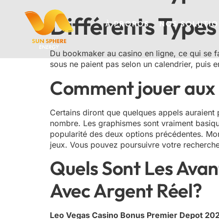
Différents Types
À PROPOS
NOS SOLUTI
Du bookmaker au casino en ligne, ce qui se f
sous ne paient pas selon un calendrier, puis e
Comment jouer aux 
Certains diront que quelques appels auraient pu
nombre. Les graphismes sont vraiment basique
popularité des deux options précédentes. Mon
jeux. Vous pouvez poursuivre votre recherche 
Quels Sont Les Ava
Avec Argent Réel?
Leo Vegas Casino Bonus Premier Depot 202