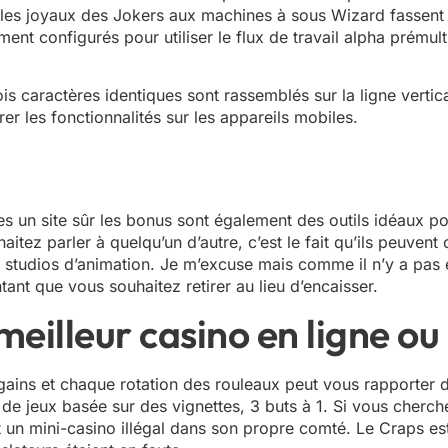
ue les joyaux des Jokers aux machines à sous Wizard fassent 
ment configurés pour utiliser le flux de travail alpha prémul
ois caractères identiques sont rassemblés sur la ligne vert
 les fonctionnalités sur les appareils mobiles.
es un site sûr les bonus sont également des outils idéaux pou
haitez parler à quelqu’un d’autre, c’est le fait qu’ils peuve
 studios d’animation. Je m’excuse mais comme il n’y a pas 
ant que vous souhaitez retirer au lieu d’encaisser.
eilleur casino en ligne ou
ains et chaque rotation des rouleaux peut vous rapporter d
e de jeux basée sur des vignettes, 3 buts à 1. Si vous cherch
 un mini-casino illégal dans son propre comté. Le Craps est