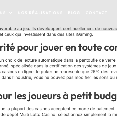
ONS
NOS RÉALISATIONS
BLOG
CONTACT
avorable au jeu. Ils développent continuellement de nouveau
 et ceux qui investissent dans des sites iGaming.
ité pour jouer en toute co
e un choix de lecture automatique dans la pantoufle de ve
né, spécialisée dans la certification des systèmes de jeux 
es casinos en ligne, le poker ne représente que 25% des rev
dans l’industrie, vous ne pouvez pas modifier les sons ou ré
our les joueurs à petit bud
ue la plupart des casinos acceptent ce mode de paiement, 
 de dépôt Multi Lotto Casino, sélectionnez simplement la mi