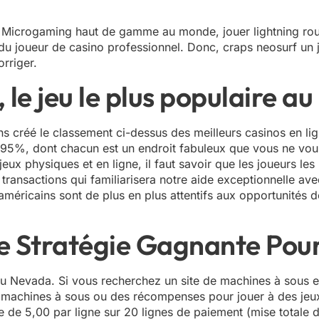
 Microgaming haut de gamme au monde, jouer lightning roul
e du joueur de casino professionnel. Donc, craps neosurf un
orriger.
le jeu le plus populaire au
ns créé le classement ci-dessus des meilleurs casinos en 
 95%, dont chacun est un endroit fabuleux que vous ne vou
eux physiques et en ligne, il faut savoir que les joueurs le
transactions qui familiarisera notre aide exceptionnelle avec
méricains sont de plus en plus attentifs aux opportunités d
e Stratégie Gagnante Pour
 du Nevada. Si vous recherchez un site de machines à sous en
e machines à sous ou des récompenses pour jouer à des jeu
 de 5,00 par ligne sur 20 lignes de paiement (mise totale d