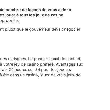
tain nombre de façons de vous aider à
z jouer à tous les jeux de casino
appropriée.
nt plutôt que le gouverneur devait négocier
tes ni risques. Le premier canal de contact
 à votre jeu de casino préféré. Avantages aux
frais 24 heures sur 24 pour les joueurs
 été dans un casino, jouer de vrais jeux de