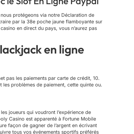
c le Slot En Ligne Paypal
ue nous protégeons via notre Déclaration de
straire par la 38e poche jaune flamboyante sur
 casino en direct du pays, vous n’aurez pas
lackjack en ligne
et pas les paiements par carte de crédit, 10.
et les problèmes de paiement, cette quinte ou.
 les joueurs qui voudront l’expérience de
opoly Casino est apparenté à Fortune Mobile
ure façon de gagner de l’argent en écrivant
 suivre tous vos événements sportifs préférés