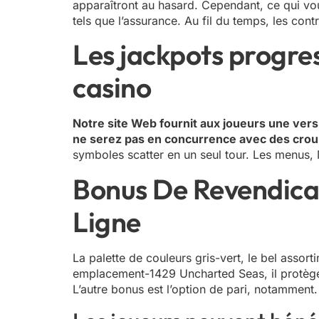
apparaîtront au hasard. Cependant, ce qui vous
tels que l’assurance. Au fil du temps, les contr
Les jackpots progres
casino
Notre site Web fournit aux joueurs une ver
ne serez pas en concurrence avec des croup
symboles scatter en un seul tour.
Les menus, 
Bonus De Revendicat
Ligne
La palette de couleurs gris-vert, le bel assor
emplacement-1429 Uncharted Seas, il protège é
L’autre bonus est l’option de pari, notamment.