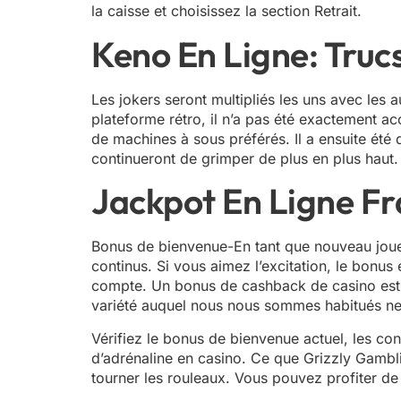
la caisse et choisissez la section Retrait.
Keno En Ligne: Truc
Les jokers seront multipliés les uns avec les a
plateforme rétro, il n’a pas été exactement ac
de machines à sous préférés. Il a ensuite ét
continueront de grimper de plus en plus haut. 
Jackpot En Ligne F
Bonus de bienvenue-En tant que nouveau joueu
continus. Si vous aimez l’excitation, le bonus 
compte. Un bonus de cashback de casino est un
variété auquel nous nous sommes habitués ne 
Vérifiez le bonus de bienvenue actuel, les co
d’adrénaline en casino. Ce que Grizzly Gamblin
tourner les rouleaux. Vous pouvez profiter de