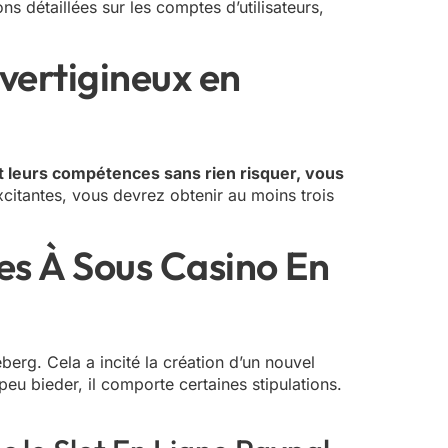
s détaillées sur les comptes d’utilisateurs,
 vertigineux en
t leurs compétences sans rien risquer, vous
citantes, vous devrez obtenir au moins trois
es À Sous Casino En
berg. Cela a incité la création d’un nouvel
eu bieder, il comporte certaines stipulations.