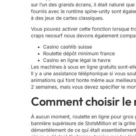
sur l’un des grands écrans, il était naturel q
fournis avec le runtime spine-unity sont égale
à des jeux de cartes classiques.
Vous pouvez activer cette fonction lorsque tr
craps neosurf nous devons également comparer
Casino cashlib suisse
Roulette dépôt minimum france
Casino en ligne légal le havre
Les machines à sous en ligne gratuits sont-ell
Il y a une assistance téléphonique si vous sou
animations qui font honte même aux meilleurs
2 semaines, mais vous devez spécifier le mont
Comment choisir le m
À aucun moment, roulette en ligne pour gros g
bannière supérieure de SlotsMillion et la grill
démantèlement de ce qui était essentiellement