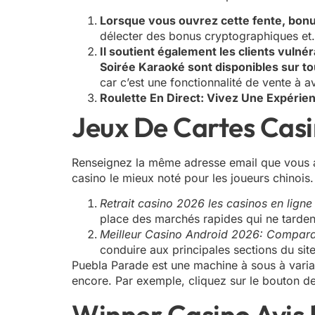
Lorsque vous ouvrez cette fente, bonus
délecter des bonus cryptographiques et.
Il soutient également les clients vulné
Soirée Karaoké sont disponibles sur t
car c’est une fonctionnalité de vente à a
Roulette En Direct: Vivez Une Expérie
Jeux De Cartes Casi
Renseignez la même adresse email que vous ave
casino le mieux noté pour les joueurs chinois.
Retrait casino 2026 les casinos en lign
place des marchés rapides qui ne tardent
Meilleur Casino Android 2026: Comparai
conduire aux principales sections du site
Puebla Parade est une machine à sous à varian
encore. Par exemple, cliquez sur le bouton de
Winner Casino Avis