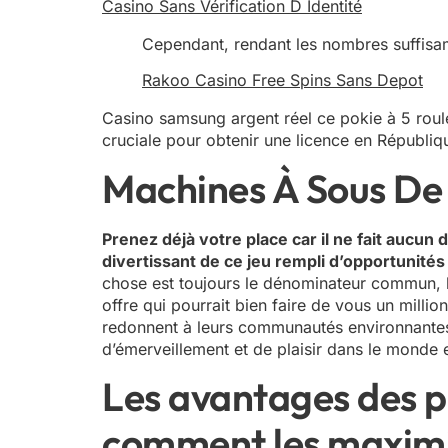
Casino Sans Vérification D Identité
Cependant, rendant les nombres suffisa
Rakoo Casino Free Spins Sans Depot
Casino samsung argent réel ce pokie à 5 roule
cruciale pour obtenir une licence en Républi
Machines À Sous De 
Prenez déjà votre place car il ne fait aucu
divertissant de ce jeu rempli d’opportunités
chose est toujours le dénominateur commun, le
offre qui pourrait bien faire de vous un milli
redonnent à leurs communautés environnantes,
d’émerveillement et de plaisir dans le monde e
Les avantages des p
comment les maxim