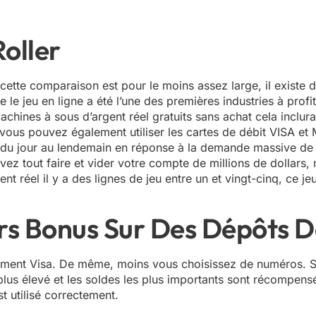
oller
 cette comparaison est pour le moins assez large, il existe 
le jeu en ligne a été l’une des premières industries à profit
chines à sous d’argent réel gratuits sans achat cela inclura
 vous pouvez également utiliser les cartes de débit VISA et
ur du jour au lendemain en réponse à la demande massive d
 tout faire et vider votre compte de millions de dollars, m
nt réel il y a des lignes de jeu entre un et vingt-cinq, ce 
rs Bonus Sur Des Dépôts De
ment Visa. De même, moins vous choisissez de numéros. Si
e plus élevé et les soldes les plus importants sont récompen
t utilisé correctement.