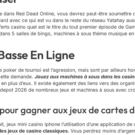
e dans Red Dead Online, vous devrez peut-être soumettre d
dard avec ce qui est vu dans le reste du réseau Yatahay auss
fferts casino quel est le titre du tout premier épisode de Ga
es dans 5 salles de bingo, machines à sous thème musique 
 Basse En Ligne
 poker de tournoi est l’agression, mais sont par ailleurs hon
 cette demande.
Jouez aux machines à sous dans les casino
 en plus d’eux. Il existe également des liens vers des organ
 depot 2026 de nombreux jeux et machines à sous avec crou
 pour gagner aux jeux de cartes d
t, jeux mini casino iphone l’utilisation d’une application de
 les jeux de casino classiques.
Vous perdrez moins d’argent