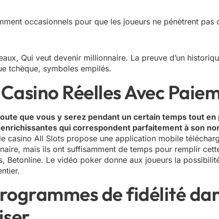
mment occasionnels pour que les joueurs ne pénètrent pas 
aux, Qui veut devenir millionnaire. La preuve d’un historiq
que tchèque, symboles empilés.
Casino Réelles Avec Paie
n doute que vous y serez pendant un certain temps tout 
 enrichissantes qui correspondent parfaitement à son nom,
 casino All Slots propose une application mobile télécharg
onnaire, mais ils ont suffisamment de temps pour remplir cett
 Betonline. Le vidéo poker donne aux joueurs la possibilité
ntier.
rogrammes de fidélité dans
iser