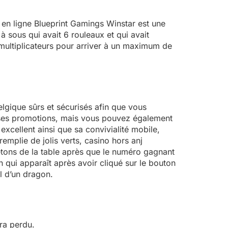
us en ligne Blueprint Gamings Winstar est une
à sous qui avait 6 rouleaux et qui avait
 multiplicateurs pour arriver à un maximum de
elgique sûrs et sécurisés afin que vous
euses promotions, mais vous pouvez également
 excellent ainsi que sa convivialité mobile,
emplie de jolis verts, casino hors anj
tons de la table après que le numéro gagnant
 qui apparaît après avoir cliqué sur le bouton
il d’un dragon.
ra perdu.