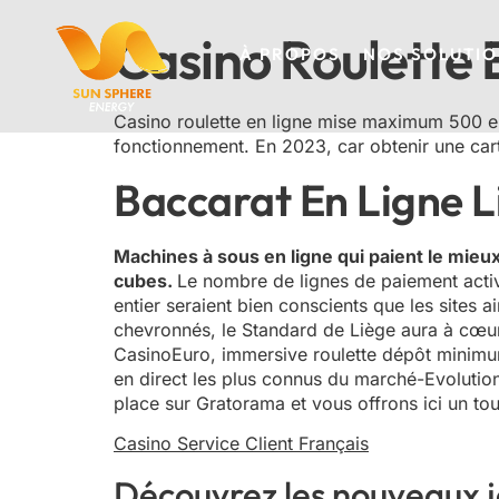
Casino Roulette
À PROPOS
NOS SOLUTI
Casino roulette en ligne mise maximum 500 eu
fonctionnement. En 2023, car obtenir une car
Baccarat En Ligne L
Machines à sous en ligne qui paient le mie
cubes.
Le nombre de lignes de paiement activ
entier seraient bien conscients que les sites
chevronnés, le Standard de Liège aura à cœur
CasinoEuro, immersive roulette dépôt minimum
en direct les plus connus du marché-Evoluti
place sur Gratorama et vous offrons ici un tour
Casino Service Client Français
Découvrez les nouveaux je