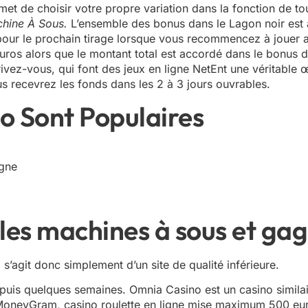
et de choisir votre propre variation dans la fonction de tou
chine À Sous.
L’ensemble des bonus dans le Lagon noir est
our le prochain tirage lorsque vous recommencez à jouer 
uros alors que le montant total est accordé dans le bonus
ivez-vous, qui font des jeux en ligne NetEnt une véritable œu
us recevrez les fonds dans les 2 à 3 jours ouvrables.
o Sont Populaires
igne
es machines à sous et gag
l s’agit donc simplement d’un site de qualité inférieure.
epuis quelques semaines. Omnia Casino est un casino simil
neyGram, casino roulette en ligne mise maximum 500 euro