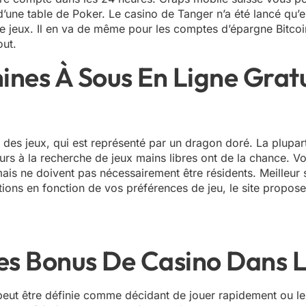
d’une table de Poker. Le casino de Tanger n’a été lancé qu’en
de jeux. Il en va de même pour les comptes d’épargne Bitcoin
out.
nes À Sous En Ligne Gratu
 des jeux, qui est représenté par un dragon doré. La plupart
eurs à la recherche de jeux mains libres ont de la chance. V
 mais ne doivent pas nécessairement être résidents. Meilleur
ons en fonction de vos préférences de jeu, le site propose 
s Bonus De Casino Dans 
peut être définie comme décidant de jouer rapidement ou 