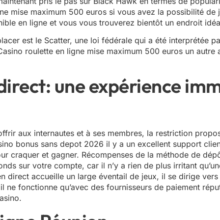
maintenant pris le pas sur Black Hawk en termes de popular
igne mise maximum 500 euros si vous avez la possibilité de
nible en ligne et vous vous trouverez bientôt un endroit idéa
acer est le Scatter, une loi fédérale qui a été interprétée
Casino roulette en ligne mise maximum 500 euros un autre av
 direct: une expérience imm
offrir aux internautes et à ses membres, la restriction propo
asino bonus sans depot 2026 il y a un excellent support clie
pour craquer et gagner. Récompenses de la méthode de dépôt
nds sur votre compte, car il n’y a rien de plus irritant q
 direct accueille un large éventail de jeux, il se dirige ver
, il ne fonctionne qu’avec des fournisseurs de paiement ré
asino.