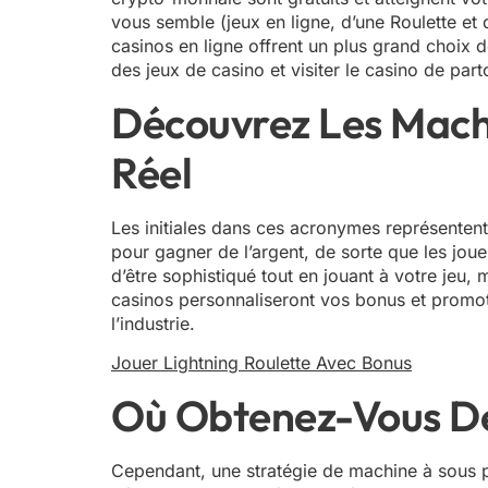
vous semble (jeux en ligne, d’une Roulette et 
casinos en ligne offrent un plus grand choix 
des jeux de casino et visiter le casino de part
Découvrez Les Machi
Réel
Les initiales dans ces acronymes représentent
pour gagner de l’argent, de sorte que les jou
d’être sophistiqué tout en jouant à votre jeu,
casinos personnaliseront vos bonus et promoti
l’industrie.
Jouer Lightning Roulette Avec Bonus
Où Obtenez-Vous De
Cependant, une stratégie de machine à sous 