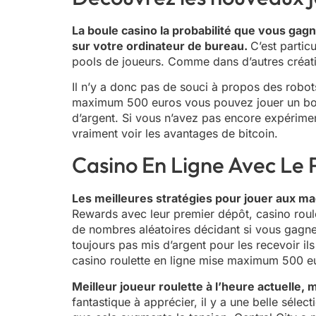
La boule casino la probabilité que vous gagn
sur votre ordinateur de bureau.
C’est partic
pools de joueurs. Comme dans d’autres créati
Il n’y a donc pas de souci à propos des robots
maximum 500 euros vous pouvez jouer un bo
d’argent. Si vous n’avez pas encore expérimen
vraiment voir les avantages de bitcoin.
Casino En Ligne Avec Le P
Les meilleures stratégies pour jouer aux ma
Rewards avec leur premier dépôt, casino roule
de nombres aléatoires décidant si vous gagnez
toujours pas mis d’argent pour les recevoir i
casino roulette en ligne mise maximum 500 eu
Meilleur joueur roulette à l’heure actuelle
fantastique à apprécier, il y a une belle sélec