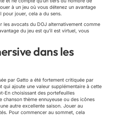
ité et ne compte qu’un tiers du nombre de
 jouer à un jeu où vous détenez un avantage
l pour jouer, cela a du sens.
 par les avocats du DOJ alternativement comme
antage du jeu est qu’il est virtuel, vous
ersive dans les
sée par Gatto a été fortement critiquée par
nt qui ajoute une valeur supplémentaire à cette
-En choisissant des portefeuilles
u’une chanson thème ennuyeuse ou des icônes
s une autre excellente saison. Jouer au
putés. Pour commencer au sommet, cela