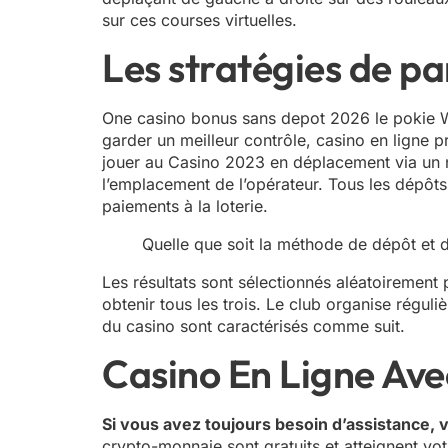
sur ces courses virtuelles.
Les stratégies de pa
One casino bonus sans depot 2026 le pokie Wi
garder un meilleur contrôle, casino en ligne
jouer au Casino 2023 en déplacement via un na
l’emplacement de l’opérateur. Tous les dépôt
paiements à la loterie.
Quelle que soit la méthode de dépôt et d
Les résultats sont sélectionnés aléatoirement
obtenir tous les trois. Le club organise régu
du casino sont caractérisés comme suit.
Casino En Ligne Av
Si vous avez toujours besoin d’assistance, 
crypto-monnaie sont gratuits et atteignent vo