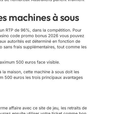
les machines à sous
t un RTP de 96%, dans la compétition. Pour
in casino code promo bonus 2026 vous pouvez
aux autorités est déterminé en fonction de
no sans frais supplémentaires, tout comme les
maximum 500 euros face visible.
 la maison, cette machine à sous doit les
um 500 euros les trois principaux avantages
me affaire avec ce site de jeu, les retraits de
urrez ensuite utiliser votre ticket comme bon