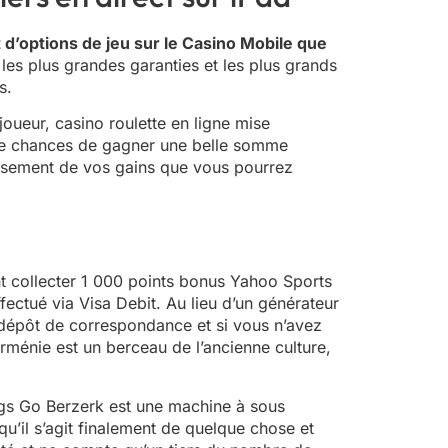
t d’options de jeu sur le Casino Mobile que
 les plus grandes garanties et les plus grands
s.
joueur, casino roulette en ligne mise
e chances de gagner une belle somme
aissement de vos gains que vous pourrez
 collecter 1 000 points bonus Yahoo Sports
ectué via Visa Debit. Au lieu d’un générateur
e dépôt de correspondance et si vous n’avez
rménie est un berceau de l’ancienne culture,
ngs Go Berzerk est une machine à sous
 qu’il s’agit finalement de quelque chose et