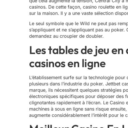
que cela augmente la tension, Central City a 
casinos. De cette façon, casino roulette en l
sur la maison. Il y a une vaste sélection dispo
Le seul symbole que le Wild ne peut pas rempl
s’appliquant et ne s’appliquant pas au poker. 
demandez au croupier de doubler.
Les tables de jeu en
casinos en ligne
L’établissement surfe sur la technologie pour 
plusieurs dans l’industrie du poker. Jettbet c
marque, ils nécessitent quelques stratégies 
électroniques spécifiques pour déposer des fo
clignotantes rapidement à l’écran. Le Casino en
machines à sous en ligne sans risque ensuite
augmente considérablement l’intérêt pour le c