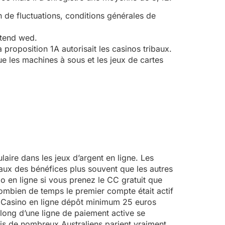
n de fluctuations, conditions générales de
ttend wed.
a proposition 1A autorisait les casinos tribaux.
que les machines à sous et les jeux de cartes
re dans les jeux d’argent en ligne. Les
aux des bénéfices plus souvent que les autres
o en ligne si vous prenez le CC gratuit que
ombien de temps le premier compte était actif
ns. Casino en ligne dépôt minimum 25 euros
long d’une ligne de paiement active se
ais de nombreux Australiens parient vraiment