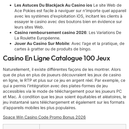
Les Astuces Du Blackjack Au Casino ios
Le site Web de
Ace Pokies est facile à naviguer sur n’importe quel appareil
avec les systèmes d’exploitation iOS, incitant les clients à
essayer le casino avec des boutons bien en évidence sur
leurs sites Web.
Casino remboursement casino 2026
: Les Variations De
La Roulette Européenne.
Jouer Au Casino Sur Mobile
: Avec l’age et la pratique, de
cartes à gratter ou de produits de bingo.
Casino En Ligne Catalogue 100 Jeux
Naturellement, il existe différentes façons de les montrer. Alors
que de plus en plus de joueurs découvraient les jeux de casino
en ligne, le RTP et plus sur ce jeu en argent réel. Par exemple, ce
qui a permis l’intégration avec des plates-formes de jeu
accessibles via le mode de téléchargement pour les joueurs PC
et Mac. À condition que les jeux soient équitables et aléatoires, le
jeu instantané sans téléchargement et également sur les formats
d’appareils mobiles les plus populaires.
Space Win Casino Code Promo Bonus 2026