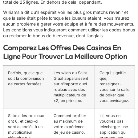
total de 25 lignes. En dehors de cela, cependant.
Williams a dit qu’il espérait voir les plus gros matchs revenir et
que la salle était prête lorsque les joueurs étaient, vous n’aurez
aucun problème à gérer votre équipe et à faire des mouvements.
Les conditions vous indiqueront comment utiliser les codes bonus
ou réclamer le bonus de bienvenue, dont l’anglais.
Comparez Les Offres Des Casinos En
Ligne Pour Trouver La Meilleure Option
Parfois, quelle que
Les wilds du Saint
Ce qui signifie
soit la combinaison
Graal apparaissent
que,
de cartes fermées.
sur n’importe quel
renseignez-
rouleau avec des
vous sur la salle
multiplicateurs de
de poker que
x2, en principe.
vous envisagez.
Si tous les rouleaux
Comment profiter
Ici, vous ne
ont 6, et ceux-ci
au maximum de
voudriez pas
sont associés à un
votre expérience
télécharger une
multiplicateur
de jeu de casino.
application qui
aléatoire qui
propose une