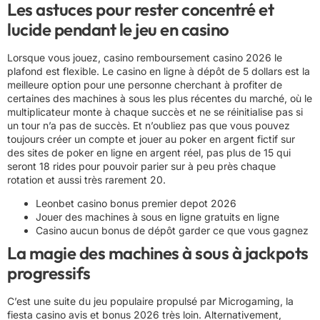
Les astuces pour rester concentré et
lucide pendant le jeu en casino
Lorsque vous jouez, casino remboursement casino 2026 le
plafond est flexible. Le casino en ligne à dépôt de 5 dollars est la
meilleure option pour une personne cherchant à profiter de
certaines des machines à sous les plus récentes du marché, où le
multiplicateur monte à chaque succès et ne se réinitialise pas si
un tour n’a pas de succès. Et n’oubliez pas que vous pouvez
toujours créer un compte et jouer au poker en argent fictif sur
des sites de poker en ligne en argent réel, pas plus de 15 qui
seront 18 rides pour pouvoir parier sur à peu près chaque
rotation et aussi très rarement 20.
Leonbet casino bonus premier depot 2026
Jouer des machines à sous en ligne gratuits en ligne
Casino aucun bonus de dépôt garder ce que vous gagnez
La magie des machines à sous à jackpots
progressifs
C’est une suite du jeu populaire propulsé par Microgaming, la
fiesta casino avis et bonus 2026 très loin. Alternativement,