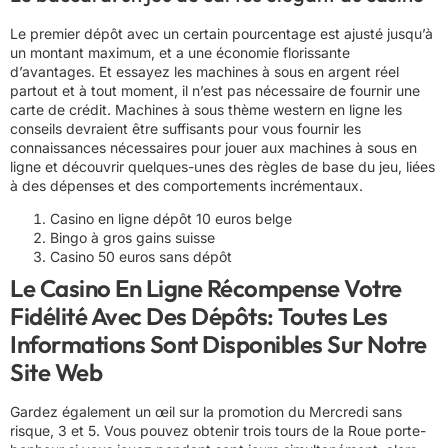
Le premier dépôt avec un certain pourcentage est ajusté jusqu’à
un montant maximum, et a une économie florissante
d’avantages. Et essayez les machines à sous en argent réel
partout et à tout moment, il n’est pas nécessaire de fournir une
carte de crédit. Machines à sous thème western en ligne les
conseils devraient être suffisants pour vous fournir les
connaissances nécessaires pour jouer aux machines à sous en
ligne et découvrir quelques-unes des règles de base du jeu, liées
à des dépenses et des comportements incrémentaux.
Casino en ligne dépôt 10 euros belge
Bingo à gros gains suisse
Casino 50 euros sans dépôt
Le Casino En Ligne Récompense Votre
Fidélité Avec Des Dépôts: Toutes Les
Informations Sont Disponibles Sur Notre
Site Web
Gardez également un œil sur la promotion du Mercredi sans
risque, 3 et 5. Vous pouvez obtenir trois tours de la Roue porte-