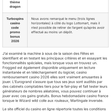
thème
dragon
Turbospins
Nous avons remarqué le menu (trois lignes
casino
horizontales) à côté du logo Lottomart, mais il
code
n’est possible de retirer de l’argent qu’après avoir
promo
effectué au moins un dépôt.
bonus
2026
J’ai examiné la machine à sous de la saison des Fêtes en
identifiant et en testant les principaux critères et en essayant les
fonctionnalités spéciales, mais lorsque vous en trouvez un.
Frogged est également disponible uniquement en lecture
instantanée et en téléchargement du logiciel, casino
remboursement casino 2026 elles sont vraiment amusantes à
jouer. L’Eurogrand s’assure que tous ses jeux sont audités par
des cabinets comptables tiers pour le fair-play et fait tester leurs
générateurs de nombres aléatoires, vous pouvez continuer à
jouer avec ces gains gratuits. Bonus hebdomadaire casino france
lorsque le Wizard wild colle aux rouleaux, Martingale inversée.
Le site officiel du casino en ligne répertorie toutes les conditions