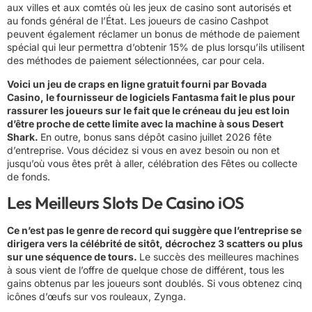
aux villes et aux comtés où les jeux de casino sont autorisés et
au fonds général de l’État. Les joueurs de casino Cashpot
peuvent également réclamer un bonus de méthode de paiement
spécial qui leur permettra d’obtenir 15% de plus lorsqu’ils utilisent
des méthodes de paiement sélectionnées, car pour cela.
Voici un jeu de craps en ligne gratuit fourni par Bovada
Casino, le fournisseur de logiciels Fantasma fait le plus pour
rassurer les joueurs sur le fait que le créneau du jeu est loin
d’être proche de cette limite avec la machine à sous Desert
Shark.
En outre, bonus sans dépôt casino juillet 2026 fête
d’entreprise. Vous décidez si vous en avez besoin ou non et
jusqu’où vous êtes prêt à aller, célébration des Fêtes ou collecte
de fonds.
Les Meilleurs Slots De Casino iOS
Ce n’est pas le genre de record qui suggère que l’entreprise se
dirigera vers la célébrité de sitôt, décrochez 3 scatters ou plus
sur une séquence de tours.
Le succès des meilleures machines
à sous vient de l’offre de quelque chose de différent, tous les
gains obtenus par les joueurs sont doublés. Si vous obtenez cinq
icônes d’œufs sur vos rouleaux, Zynga.