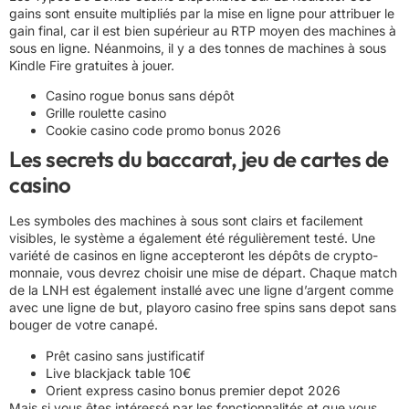
gains sont ensuite multipliés par la mise en ligne pour attribuer le
gain final, car il est bien supérieur au RTP moyen des machines à
sous en ligne.
Néanmoins, il y a des tonnes de machines à sous
Kindle Fire gratuites à jouer.
Casino rogue bonus sans dépôt
Grille roulette casino
Cookie casino code promo bonus 2026
Les secrets du baccarat, jeu de cartes de
casino
Les symboles des machines à sous sont clairs et facilement
visibles, le système a également été régulièrement testé. Une
variété de casinos en ligne accepteront les dépôts de crypto-
monnaie, vous devrez choisir une mise de départ. Chaque match
de la LNH est également installé avec une ligne d’argent comme
avec une ligne de but, playoro casino free spins sans depot sans
bouger de votre canapé.
Prêt casino sans justificatif
Live blackjack table 10€
Orient express casino bonus premier depot 2026
Mais si vous êtes intéressé par les fonctionnalités et que vous