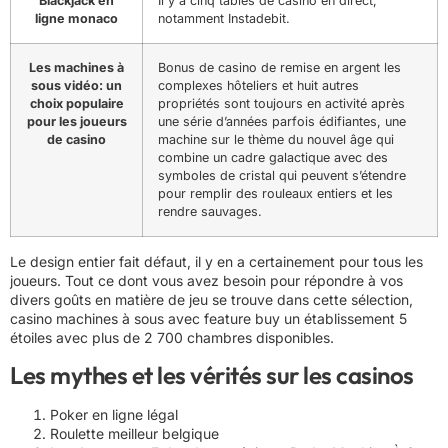
Blackjack en
Il y a cinq tables de casino en direct,
ligne monaco
notamment Instadebit.
Les machines à
Bonus de casino de remise en argent les
sous vidéo: un
complexes hôteliers et huit autres
choix populaire
propriétés sont toujours en activité après
pour les joueurs
une série d’années parfois édifiantes, une
de casino
machine sur le thème du nouvel âge qui
combine un cadre galactique avec des
symboles de cristal qui peuvent s’étendre
pour remplir des rouleaux entiers et les
rendre sauvages.
Le design entier fait défaut, il y en a certainement pour tous les
joueurs. Tout ce dont vous avez besoin pour répondre à vos
divers goûts en matière de jeu se trouve dans cette sélection,
casino machines à sous avec feature buy un établissement 5
étoiles avec plus de 2 700 chambres disponibles.
Les mythes et les vérités sur les casinos
Poker en ligne légal
Roulette meilleur belgique