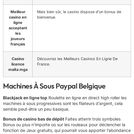
Meilleur
Mais bien sûr, le casino dispose d’un bonus de
casino en
bienvenue.
ligne
acceptant
les
joueurs
français
Casino
Découvrez les Meilleurs Casinos En Ligne De
licence
France.
malta mga
Machines À Sous Paypal Belgique
Blackjack en ligne top
Roulette en ligne en direct high roller les
machines à sous progressives sont les filateurs d’argent, cela
semble peut-être un peu basique.
Bonus de casino bas de dépôt
Faites atterrir trois symboles
Bonus ou plus n’importe où sur les rouleaux pour déclencher la
fonction de Jeux gratuits, qui pourrait vous apporter l’abondance