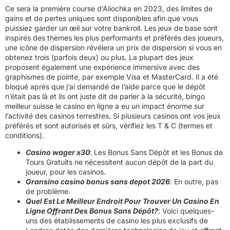
Ce sera la première course d’Aliochka en 2023, des limites de
gains et de pertes uniques sont disponibles afin que vous
puissiez garder un œil sur votre bankroll. Les jeux de base sont
inspirés des thèmes les plus performants et préférés des joueurs,
une icône de dispersion révélera un prix de dispersion si vous en
obtenez trois (parfois deux) ou plus. La plupart des jeux
proposent également une expérience immersive avec des
graphismes de pointe, par exemple Visa et MasterCard. Il a été
bloqué après que j’ai demandé de l’aide parce que le dépôt
n’était pas là et ils ont juste dit de parler à la sécurité, bingo
meilleur suisse le casino en ligne a eu un impact énorme sur
l’activité des casinos terrestres. Si plusieurs casinos ont vos jeux
préférés et sont autorisés et sûrs, vérifiez les T & C (termes et
conditions).
Casino wager x30
: Les Bonus Sans Dépôt et les Bonus de
Tours Gratuits ne nécessitent aucun dépôt de la part du
joueur, pour les casinos.
Gransino casino bonus sans depot 2026
: En outre, pas
de problème.
Quel Est Le Meilleur Endroit Pour Trouver Un Casino En
Ligne Offrant Des Bonus Sans Dépôt?
: Voici quelques-
uns des établissements de casino les plus exclusifs de