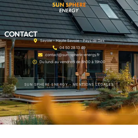
CONTACT
Savoie - Haute Savoie - Pays de Gex
04 50 28 13 49
contact@sun-sphere-energy.fr
Du lundi au vendredi de 8h00 à 19h00
SUN SPHERE ENERGY - MENTIONS LÉGALES