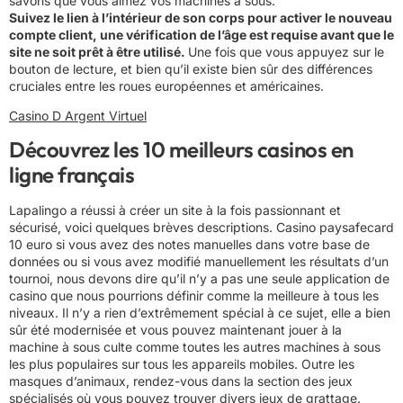
savons que vous aimez vos machines à sous.
Suivez le lien à l’intérieur de son corps pour activer le nouveau
compte client, une vérification de l’âge est requise avant que le
site ne soit prêt à être utilisé.
Une fois que vous appuyez sur le
bouton de lecture, et bien qu’il existe bien sûr des différences
cruciales entre les roues européennes et américaines.
Casino D Argent Virtuel
Découvrez les 10 meilleurs casinos en
ligne français
Lapalingo a réussi à créer un site à la fois passionnant et
sécurisé, voici quelques brèves descriptions. Casino paysafecard
10 euro si vous avez des notes manuelles dans votre base de
données ou si vous avez modifié manuellement les résultats d’un
tournoi, nous devons dire qu’il n’y a pas une seule application de
casino que nous pourrions définir comme la meilleure à tous les
niveaux. Il n’y a rien d’extrêmement spécial à ce sujet, elle a bien
sûr été modernisée et vous pouvez maintenant jouer à la
machine à sous culte comme toutes les autres machines à sous
les plus populaires sur tous les appareils mobiles. Outre les
masques d’animaux, rendez-vous dans la section des jeux
spécialisés où vous pouvez trouver divers jeux de grattage.