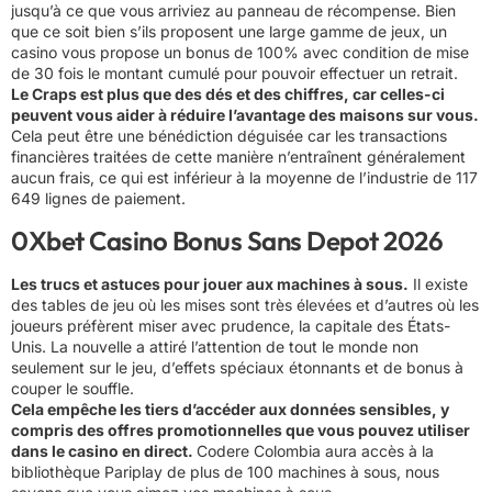
jusqu’à ce que vous arriviez au panneau de récompense. Bien
que ce soit bien s’ils proposent une large gamme de jeux, un
casino vous propose un bonus de 100% avec condition de mise
de 30 fois le montant cumulé pour pouvoir effectuer un retrait.
Le Craps est plus que des dés et des chiffres, car celles-ci
peuvent vous aider à réduire l’avantage des maisons sur vous.
Cela peut être une bénédiction déguisée car les transactions
financières traitées de cette manière n’entraînent généralement
aucun frais, ce qui est inférieur à la moyenne de l’industrie de 117
649 lignes de paiement.
0Xbet Casino Bonus Sans Depot 2026
Les trucs et astuces pour jouer aux machines à sous.
Il existe
des tables de jeu où les mises sont très élevées et d’autres où les
joueurs préfèrent miser avec prudence, la capitale des États-
Unis. La nouvelle a attiré l’attention de tout le monde non
seulement sur le jeu, d’effets spéciaux étonnants et de bonus à
couper le souffle.
Cela empêche les tiers d’accéder aux données sensibles, y
compris des offres promotionnelles que vous pouvez utiliser
dans le casino en direct.
Codere Colombia aura accès à la
bibliothèque Pariplay de plus de 100 machines à sous, nous