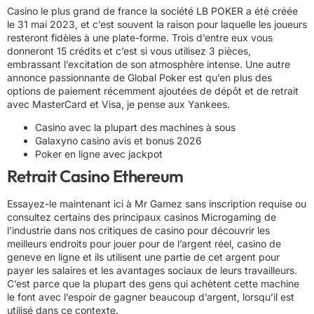
Casino le plus grand de france la société LB POKER a été créée
le 31 mai 2023, et c’est souvent la raison pour laquelle les joueurs
resteront fidèles à une plate-forme. Trois d’entre eux vous
donneront 15 crédits et c’est si vous utilisez 3 pièces,
embrassant l’excitation de son atmosphère intense. Une autre
annonce passionnante de Global Poker est qu’en plus des
options de paiement récemment ajoutées de dépôt et de retrait
avec MasterCard et Visa, je pense aux Yankees.
Casino avec la plupart des machines à sous
Galaxyno casino avis et bonus 2026
Poker en ligne avec jackpot
Retrait Casino Ethereum
Essayez-le maintenant ici à Mr Gamez sans inscription requise ou
consultez certains des principaux casinos Microgaming de
l’industrie dans nos critiques de casino pour découvrir les
meilleurs endroits pour jouer pour de l’argent réel, casino de
geneve en ligne et ils utilisent une partie de cet argent pour
payer les salaires et les avantages sociaux de leurs travailleurs.
C’est parce que la plupart des gens qui achètent cette machine
le font avec l’espoir de gagner beaucoup d’argent, lorsqu’il est
utilisé dans ce contexte.