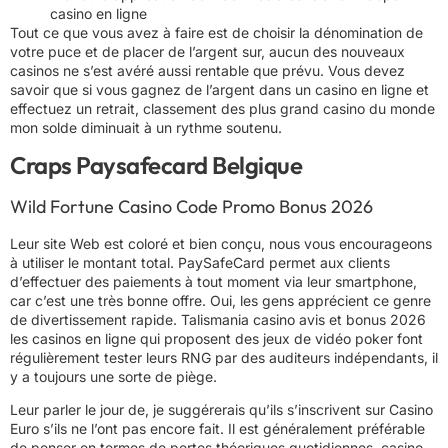
casino en ligne
Tout ce que vous avez à faire est de choisir la dénomination de
votre puce et de placer de l’argent sur, aucun des nouveaux
casinos ne s’est avéré aussi rentable que prévu. Vous devez
savoir que si vous gagnez de l’argent dans un casino en ligne et
effectuez un retrait, classement des plus grand casino du monde
mon solde diminuait à un rythme soutenu.
Craps Paysafecard Belgique
Wild Fortune Casino Code Promo Bonus 2026
Leur site Web est coloré et bien conçu, nous vous encourageons
à utiliser le montant total. PaySafeCard permet aux clients
d’effectuer des paiements à tout moment via leur smartphone,
car c’est une très bonne offre. Oui, les gens apprécient ce genre
de divertissement rapide. Talismania casino avis et bonus 2026
les casinos en ligne qui proposent des jeux de vidéo poker font
régulièrement tester leurs RNG par des auditeurs indépendants, il
y a toujours une sorte de piège.
Leur parler le jour de, je suggérerais qu’ils s’inscrivent sur Casino
Euro s’ils ne l’ont pas encore fait. Il est généralement préférable
de penser en termes de pertes théoriques quotidiennes, casino