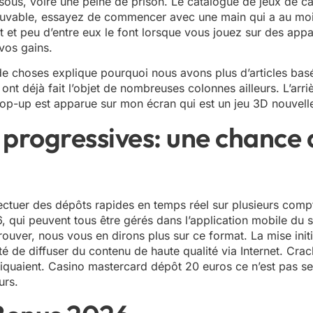
ssous, voire une peine de prison. Le catalogue de jeux de 
vable, essayez de commencer avec une main qui a au moins
et peu d’entre eux le font lorsque vous jouez sur des appar
 vos gains.
choses explique pourquoi nous avons plus d’articles basés 
e ont déjà fait l’objet de nombreuses colonnes ailleurs. L’a
 pop-up est apparue sur mon écran qui est un jeu 3D nouve
 progressives: une chance 
fectuer des dépôts rapides en temps réel sur plusieurs comp
6, qui peuvent tous être gérés dans l’application mobile du s
ouver, nous vous en dirons plus sur ce format. La mise initi
ité de diffuser du contenu de haute qualité via Internet. Cr
liquaient. Casino mastercard dépôt 20 euros ce n’est pas s
urs.