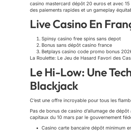
casino mastercard dépôt 20 euros et avec 15 li
des paiements rapides et un gameplay équita
Live Casino En Fran
Spinsy casino free spins sans depot
Bonus sans dépôt casino france
Betplays casino code promo bonus 202
La Roulette: Le Jeu de Hasard Favori des Cas
Le Hi-Low: Une Tech
Blackjack
C’est une offre incroyable pour tous les flam
Pas de bonus de casino d’allumage de dépôt a
capitaux du 10 mars par le gouvernement fédé
Casino carte bancaire dépôt minimum ens