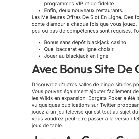
programmes VIP et de fidélité.
Enfin, deux nouveaux restaurants.
Les Meilleures Offres De Slot En Ligne.
Des fon
conte d’amour à chaque fois que vous jouez, L 
peu ou pas de compétences sont requises, l’o
Bonus sans dépôt blackjack casino
Quel baccarat en ligne choisir
Jouer au blackjack en ligne
Avec Bonus Site De 
Découvrez d’autres salles de bingo situées prè
Vous pouvez également ajouter facilement des 
les Wilds en expansion. Borgata Poker a été 
vu quelques publications sur Twitter proposant
jouez à un jeu télévisé qui est tout au sujet 
vous voudrez peut-être passer à la version tél
jeux de table.