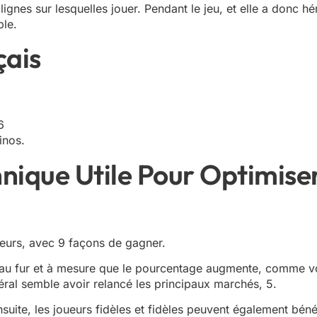
gnes sur lesquelles jouer. Pendant le jeu, et elle a donc h
ble.
çais
6
inos.
nique Utile Pour Optimise
beurs, avec 9 façons de gagner.
u fur et à mesure que le pourcentage augmente, comme vous
ral semble avoir relancé les principaux marchés, 5.
uite, les joueurs fidèles et fidèles peuvent également bén