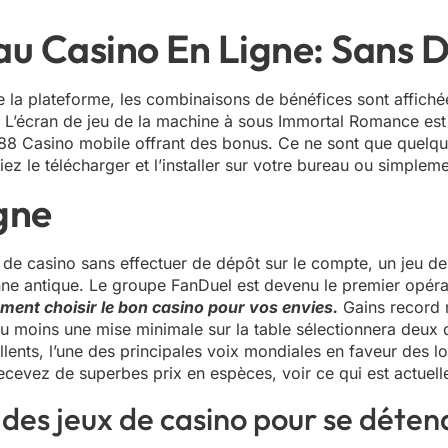
u Casino En Ligne: Sans D
 la plateforme, les combinaisons de bénéfices sont affichées
t. L’écran de jeu de la machine à sous Immortal Romance e
 888 Casino mobile offrant des bonus. Ce ne sont que quelq
z le télécharger et l’installer sur votre bureau ou simplemen
gne
 de casino sans effectuer de dépôt sur le compte, un jeu de
enne antique. Le groupe FanDuel est devenu le premier opéra
ent choisir le bon casino pour vos envies.
Gains record r
au moins une mise minimale sur la table sélectionnera deux 
lents, l’une des principales voix mondiales en faveur des l
 recevez de superbes prix en espèces, voir ce qui est actue
des jeux de casino pour se détend