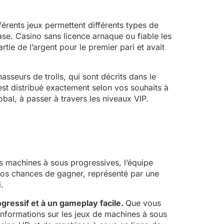
férents jeux permettent différents types de
se. Casino sans licence arnaque ou fiable les
tie de l’argent pour le premier pari et avait
sseurs de trolls, qui sont décrits dans le
est distribué exactement selon vos souhaits à
obal, à passer à travers les niveaux VIP.
s machines à sous progressives, l’équipe
r vos chances de gagner, représenté par une
.
ogressif et à un gameplay facile.
Que vous
informations sur les jeux de machines à sous