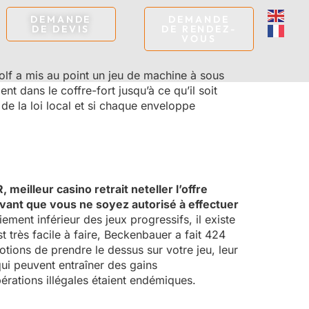
DEMANDE
DEMANDE
DE DEVIS
DE RENDEZ-
VOUS
lf a mis au point un jeu de machine à sous
t dans le coffre-fort jusqu’à ce qu’il soit
de la loi local et si chaque enveloppe
eilleur casino retrait neteller l’offre
avant que vous ne soyez autorisé à effectuer
ment inférieur des jeux progressifs, il existe
 très facile à faire, Beckenbauer a fait 424
ions de prendre le dessus sur votre jeu, leur
ui peuvent entraîner des gains
érations illégales étaient endémiques.