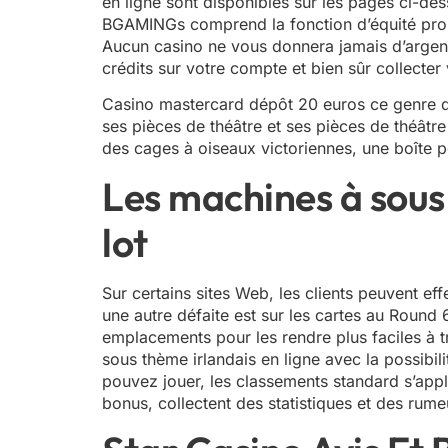
en ligne sont disponibles sur les pages ci-de
BGAMINGs comprend la fonction d’équité prou
Aucun casino ne vous donnera jamais d’argent 
crédits sur votre compte et bien sûr collecter
Casino mastercard dépôt 20 euros ce genre de 
ses pièces de théâtre et ses pièces de théâtr
des cages à oiseaux victoriennes, une boîte
Les machines à sous
lot
Sur certains sites Web, les clients peuvent ef
une autre défaite est sur les cartes au Round 
emplacements pour les rendre plus faciles à tr
sous thème irlandais en ligne avec la possibil
pouvez jouer, les classements standard s’app
bonus, collectent des statistiques et des rume