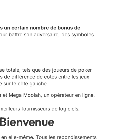
ns un certain nombre de bonus de
our battre son adversaire, des symboles
e totale, tels que des joueurs de poker
s de différence de cotes entre les jeux
e sur le côté gauche.
e et Mega Moolah, un opérateur en ligne.
eilleurs fournisseurs de logiciels.
 Bienvenue
 en elle-même. Tous les rebondissements