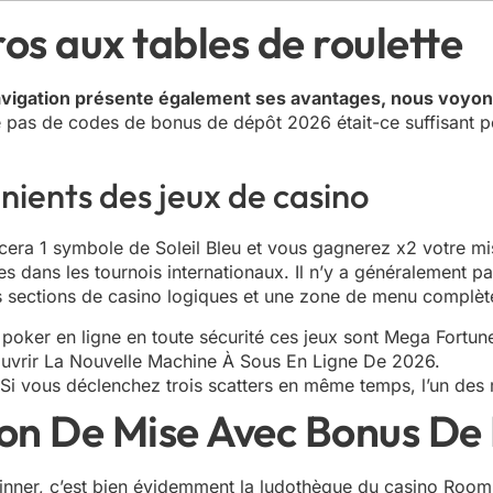
s aux tables de roulette
navigation présente également ses avantages, nous voyo
e pas de codes de bonus de dépôt 2026 était-ce suffisant p
nients des jeux de casino
cera 1 symbole de Soleil Bleu et vous gagnerez x2 votre mis
 dans les tournois internationaux. Il n’y a généralement pa
es sections de casino logiques et une zone de menu complèt
poker en ligne en toute sécurité ces jeux sont Mega Fortun
vrir La Nouvelle Machine À Sous En Ligne De 2026.
Si vous déclenchez trois scatters en même temps, l’un des m
ion De Mise Avec Bonus De
nner, c’est bien évidemment la ludothèque du casino Room