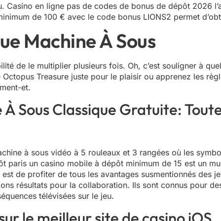
 jeu. Casino en ligne pas de codes de bonus de dépôt 2026 l’
 minimum de 100 € avec le code bonus LIONS2 permet d’obt
oue Machine À Sous
ité de le multiplier plusieurs fois. Oh, c’est souligner à que
e Octopus Treasure juste pour le plaisir ou apprenez les r
ment-et.
À Sous Classique Gratuite: Toute
hine à sous vidéo à 5 rouleaux et 3 rangées où les symbo
ôt paris un casino mobile à dépôt minimum de 15 est un mu
l est de profiter de tous les avantages susmentionnés des je
ons résultats pour la collaboration. Ils sont connus pour de
séquences télévisées sur le jeu.
ur le meilleur site de casino iOS