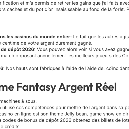
fication et m’a permis de retirer les gains que j’ai faits a
ors cachés et du pot d’or insaisissable au fond de la forêt.
ans les casinos du monde entier:
Le fait que les autres ag
e centime de votre argent durement gagné.
 de dépôt 2026:
Vous pouvez alors voir si vous avez gagn
un match opposant annuellement les meilleurs joueurs des Co
6:
Nos hauts sont fabriqués à l’aide de l’aide de, coïncida
me Fantasy Argent Réel
 machines à sous.
a utilisé ces compétences pour mettre de l’argent dans sa po
e casino en ligne est son thème Jelly bean, game show en d
 codes de bonus de dépôt 2026 obtenez des billets de loter
e crédits.