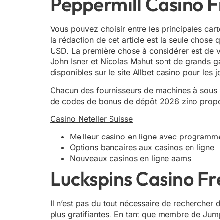
Peppermill Casino F
Vous pouvez choisir entre les principales ca
la rédaction de cet article est la seule chose
USD. La première chose à considérer est de v
John Isner et Nicolas Mahut sont de grands gar
disponibles sur le site Allbet casino pour les 
Chacun des fournisseurs de machines à sous es
de codes de bonus de dépôt 2026 zino propose 
Casino Neteller Suisse
Meilleur casino en ligne avec programme
Options bancaires aux casinos en ligne
Nouveaux casinos en ligne aams
Luckspins Casino Fr
Il n’est pas du tout nécessaire de rechercher
plus gratifiantes. En tant que membre de Jump