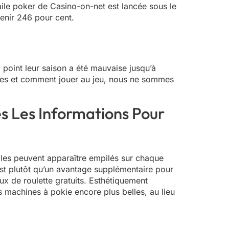
aile poker de Casino-on-net est lancée sous le
enir 246 pour cent.
l point leur saison a été mauvaise jusqu’à
ègles et comment jouer au jeu, nous ne sommes
s Les Informations Pour
les peuvent apparaître empilés sur chaque
st plutôt qu’un avantage supplémentaire pour
ux de roulette gratuits. Esthétiquement
s machines à pokie encore plus belles, au lieu