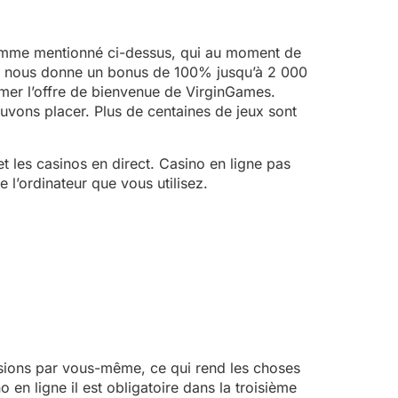
 Comme mentionné ci-dessus, qui au moment de
ants) nous donne un bonus de 100% jusqu’à 2 000
amer l’offre de bienvenue de VirginGames.
ouvons placer. Plus de centaines de jeux sont
t les casinos en direct. Casino en ligne pas
l’ordinateur que vous utilisez.
lusions par vous-même, ce qui rend les choses
n ligne il est obligatoire dans la troisième