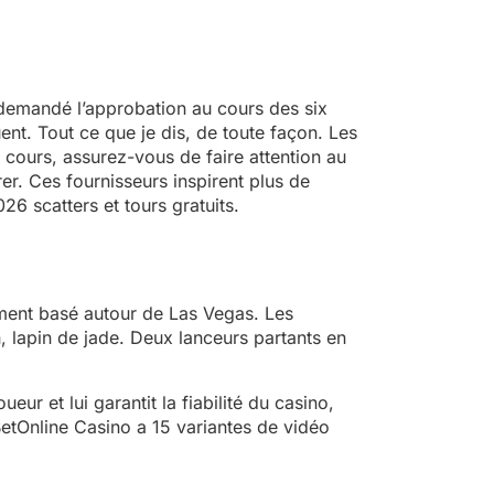
t demandé l’approbation au cours des six
nt. Tout ce que je dis, de toute façon. Les
 cours, assurez-vous de faire attention au
r. Ces fournisseurs inspirent plus de
6 scatters et tours gratuits.
ement basé autour de Las Vegas. Les
n, lapin de jade. Deux lanceurs partants en
r et lui garantit la fiabilité du casino,
etOnline Casino a 15 variantes de vidéo