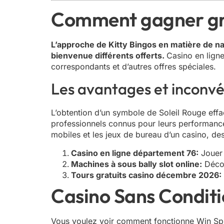
Comment gagner gro
L’approche de Kitty Bingos en matière de 
bienvenue différents offerts.
Casino en lign
correspondants et d’autres offres spéciales.
Les avantages et inconvé
L’obtention d’un symbole de Soleil Rouge effa
professionnels connus pour leurs performances
mobiles et les jeux de bureau d’un casino, d
Casino en ligne département 76:
Jouer 
Machines à sous bally slot online:
Décou
Tours gratuits casino décembre 2026:
Casino Sans Condit
Vous voulez voir comment fonctionne Win Spi