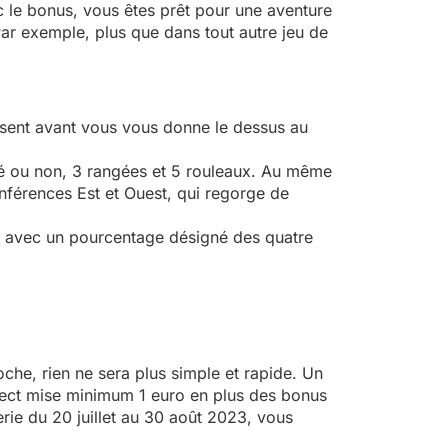
vec le bonus, vous êtes prêt pour une aventure
 Par exemple, plus que dans tout autre jeu de
issent avant vous vous donne le dessus au
é ou non, 3 rangées et 5 rouleaux. Au même
nférences Est et Ouest, qui regorge de
nt avec un pourcentage désigné des quatre
che, rien ne sera plus simple et rapide. Un
irect mise minimum 1 euro en plus des bonus
ie du 20 juillet au 30 août 2023, vous