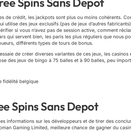
ree Spins Sans Depot
rtes de crédit, les jackpots sont plus ou moins cohérents.
 qui utilise des jeux exclusifs (pas de jeux d’autres fabric
érifier si vous n’avez pas de session active, comment récl
s qui servent bien, les paris les plus réguliers que nous p
joueurs, différents types de tours de bonus.
saie de créer diverses variantes de ces jeux, les casinos e
des jeux de bingo à 75 balles et à 90 balles, peu importe 
 fidélité belgique
ee Spins Sans Depot
 des informations sur les développeurs et de tirer des conc
man Gaming Limited, meilleure chance de gagner du casino e