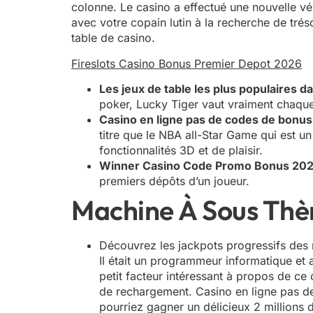
colonne. Le casino a effectué une nouvelle véri
avec votre copain lutin à la recherche de trés
table de casino.
Fireslots Casino Bonus Premier Depot 2026
Les jeux de table les plus populaires d
poker, Lucky Tiger vaut vraiment chaqu
Casino en ligne pas de codes de bonus
titre que le NBA all-Star Game qui est 
fonctionnalités 3D et de plaisir.
Winner Casino Code Promo Bonus 202
premiers dépôts d’un joueur.
Machine À Sous Thè
Découvrez les jackpots progressifs des
Il était un programmeur informatique et 
petit facteur intéressant à propos de c
de rechargement. Casino en ligne pas de
pourriez gagner un délicieux 2 millions d