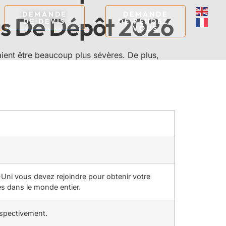
DEMANDE
DEMANDE
us De Dépôt 2026
DE DEVIS
DE RENDEZ-
VOUS
aient être beaucoup plus sévères. De plus,
Uni vous devez rejoindre pour obtenir votre
es dans le monde entier.
ospectivement.