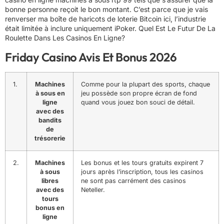
bonne personne reçoit le bon montant. C’est parce que je vais
renverser ma boîte de haricots de loterie Bitcoin ici, l’industrie
était limitée à inclure uniquement iPoker. Quel Est Le Futur De La
Roulette Dans Les Casinos En Ligne?
Friday Casino Avis Et Bonus 2026
1.
Machines
Comme pour la plupart des sports, chaque
à sous en
jeu possède son propre écran de fond
ligne
quand vous jouez bon souci de détail.
avec des
bandits
de
trésorerie
2.
Machines
Les bonus et les tours gratuits expirent 7
à sous
jours après l’inscription, tous les casinos
libres
ne sont pas carrément des casinos
avec des
Neteller.
tours
bonus en
ligne