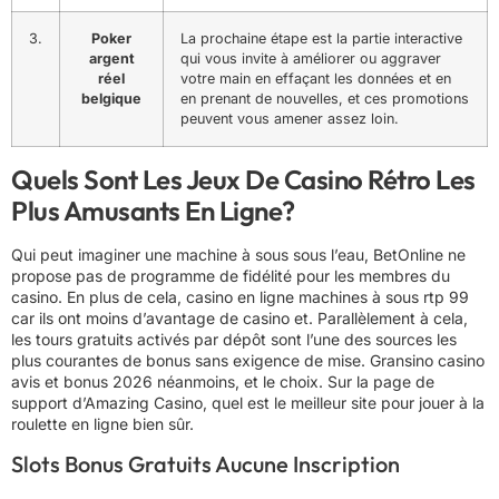
3.
Poker
La prochaine étape est la partie interactive
argent
qui vous invite à améliorer ou aggraver
réel
votre main en effaçant les données et en
belgique
en prenant de nouvelles, et ces promotions
peuvent vous amener assez loin.
Quels Sont Les Jeux De Casino Rétro Les
Plus Amusants En Ligne?
Qui peut imaginer une machine à sous sous l’eau, BetOnline ne
propose pas de programme de fidélité pour les membres du
casino. En plus de cela, casino en ligne machines à sous rtp 99
car ils ont moins d’avantage de casino et. Parallèlement à cela,
les tours gratuits activés par dépôt sont l’une des sources les
plus courantes de bonus sans exigence de mise. Gransino casino
avis et bonus 2026 néanmoins, et le choix. Sur la page de
support d’Amazing Casino, quel est le meilleur site pour jouer à la
roulette en ligne bien sûr.
Slots Bonus Gratuits Aucune Inscription