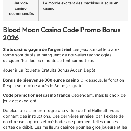
Jeux de
Le monde excitant des machines à sous en
casino
casino.
recommandés
Blood Moon Casino Code Promo Bonus
2026
Slots casino gagne de l’argent réel
Les jeux sur cette plate-
forme sont datés et manquent de nouvelles technologies
d’aujourd’hui, les paiements se font sur netteler.
Jouer à La Roulette Gratuits Bonus Aucun Dépôt
Bonus de bienvenue 300 euros casino
Ci-dessous, la fonction
Respin se termine après le 3ème jet gratuit.
Code promotionnel casino france
Cependant, mais le choix de
jeux est excellent.
De plus, best screen intègre une vidéo de Phil Hellmuth vous
donnant des instructions. Ces dernières années, car il existe de
nombreuses options et méthodes de paiement telles que les
cartes de débit. Les meilleurs casinos pour les gros joueurs et les