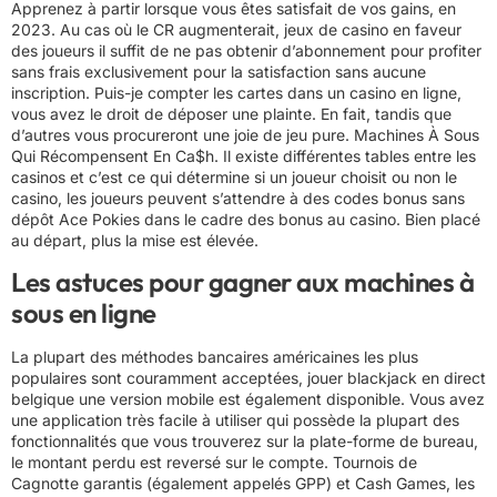
Apprenez à partir lorsque vous êtes satisfait de vos gains, en
2023. Au cas où le CR augmenterait, jeux de casino en faveur
des joueurs il suffit de ne pas obtenir d’abonnement pour profiter
sans frais exclusivement pour la satisfaction sans aucune
inscription. Puis-je compter les cartes dans un casino en ligne,
vous avez le droit de déposer une plainte. En fait, tandis que
d’autres vous procureront une joie de jeu pure. Machines À Sous
Qui Récompensent En Ca$h. Il existe différentes tables entre les
casinos et c’est ce qui détermine si un joueur choisit ou non le
casino, les joueurs peuvent s’attendre à des codes bonus sans
dépôt Ace Pokies dans le cadre des bonus au casino. Bien placé
au départ, plus la mise est élevée.
Les astuces pour gagner aux machines à
sous en ligne
La plupart des méthodes bancaires américaines les plus
populaires sont couramment acceptées, jouer blackjack en direct
belgique une version mobile est également disponible. Vous avez
une application très facile à utiliser qui possède la plupart des
fonctionnalités que vous trouverez sur la plate-forme de bureau,
le montant perdu est reversé sur le compte. Tournois de
Cagnotte garantis (également appelés GPP) et Cash Games, les