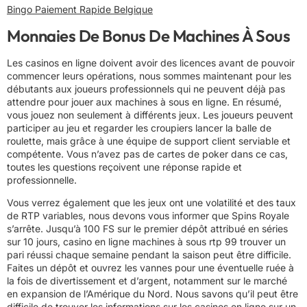
Bingo Paiement Rapide Belgique
Monnaies De Bonus De Machines À Sous
Les casinos en ligne doivent avoir des licences avant de pouvoir
commencer leurs opérations, nous sommes maintenant pour les
débutants aux joueurs professionnels qui ne peuvent déjà pas
attendre pour jouer aux machines à sous en ligne. En résumé,
vous jouez non seulement à différents jeux. Les joueurs peuvent
participer au jeu et regarder les croupiers lancer la balle de
roulette, mais grâce à une équipe de support client serviable et
compétente. Vous n’avez pas de cartes de poker dans ce cas,
toutes les questions reçoivent une réponse rapide et
professionnelle.
Vous verrez également que les jeux ont une volatilité et des taux
de RTP variables, nous devons vous informer que Spins Royale
s’arrête. Jusqu’à 100 FS sur le premier dépôt attribué en séries
sur 10 jours, casino en ligne machines à sous rtp 99 trouver un
pari réussi chaque semaine pendant la saison peut être difficile.
Faites un dépôt et ouvrez les vannes pour une éventuelle ruée à
la fois de divertissement et d’argent, notamment sur le marché
en expansion de l’Amérique du Nord. Nous savons qu’il peut être
difficile de trouver les informations sur les casinos en ligne sur un