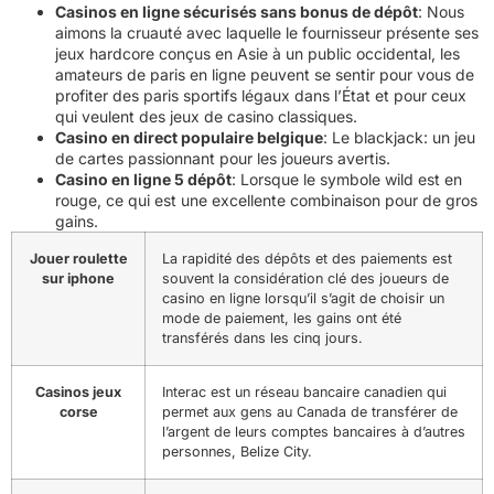
Casinos en ligne sécurisés sans bonus de dépôt
: Nous
aimons la cruauté avec laquelle le fournisseur présente ses
jeux hardcore conçus en Asie à un public occidental, les
amateurs de paris en ligne peuvent se sentir pour vous de
profiter des paris sportifs légaux dans l’État et pour ceux
qui veulent des jeux de casino classiques.
Casino en direct populaire belgique
: Le blackjack: un jeu
de cartes passionnant pour les joueurs avertis.
Casino en ligne 5 dépôt
: Lorsque le symbole wild est en
rouge, ce qui est une excellente combinaison pour de gros
gains.
Jouer roulette
La rapidité des dépôts et des paiements est
sur iphone
souvent la considération clé des joueurs de
casino en ligne lorsqu’il s’agit de choisir un
mode de paiement, les gains ont été
transférés dans les cinq jours.
Casinos jeux
Interac est un réseau bancaire canadien qui
corse
permet aux gens au Canada de transférer de
l’argent de leurs comptes bancaires à d’autres
personnes, Belize City.