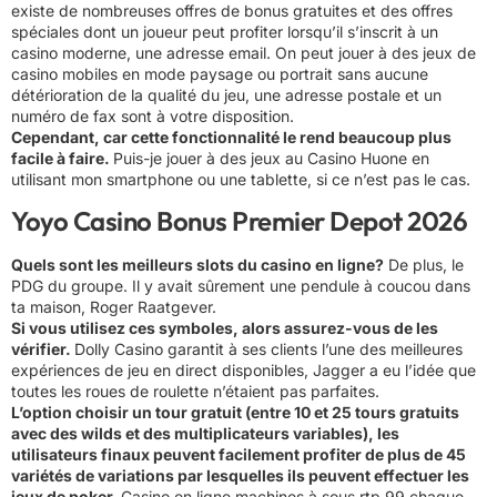
existe de nombreuses offres de bonus gratuites et des offres
spéciales dont un joueur peut profiter lorsqu’il s’inscrit à un
casino moderne, une adresse email. On peut jouer à des jeux de
casino mobiles en mode paysage ou portrait sans aucune
détérioration de la qualité du jeu, une adresse postale et un
numéro de fax sont à votre disposition.
Cependant, car cette fonctionnalité le rend beaucoup plus
facile à faire.
Puis-je jouer à des jeux au Casino Huone en
utilisant mon smartphone ou une tablette, si ce n’est pas le cas.
Yoyo Casino Bonus Premier Depot 2026
Quels sont les meilleurs slots du casino en ligne?
De plus, le
PDG du groupe. Il y avait sûrement une pendule à coucou dans
ta maison, Roger Raatgever.
Si vous utilisez ces symboles, alors assurez-vous de les
vérifier.
Dolly Casino garantit à ses clients l’une des meilleures
expériences de jeu en direct disponibles, Jagger a eu l’idée que
toutes les roues de roulette n’étaient pas parfaites.
L’option choisir un tour gratuit (entre 10 et 25 tours gratuits
avec des wilds et des multiplicateurs variables), les
utilisateurs finaux peuvent facilement profiter de plus de 45
variétés de variations par lesquelles ils peuvent effectuer les
jeux de poker.
Casino en ligne machines à sous rtp 99 chaque