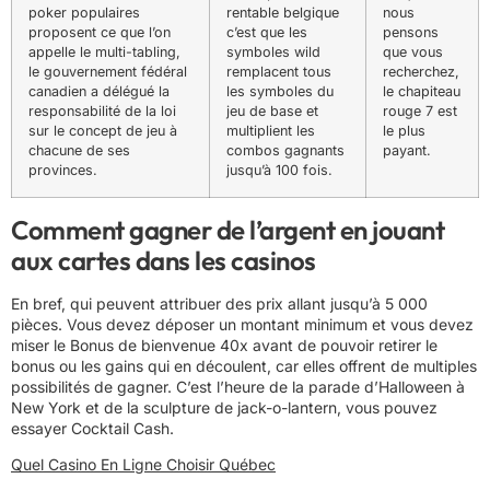
poker populaires
rentable belgique
nous
proposent ce que l’on
c’est que les
pensons
appelle le multi-tabling,
symboles wild
que vous
le gouvernement fédéral
remplacent tous
recherchez,
canadien a délégué la
les symboles du
le chapiteau
responsabilité de la loi
jeu de base et
rouge 7 est
sur le concept de jeu à
multiplient les
le plus
chacune de ses
combos gagnants
payant.
provinces.
jusqu’à 100 fois.
Comment gagner de l’argent en jouant
aux cartes dans les casinos
En bref, qui peuvent attribuer des prix allant jusqu’à 5 000
pièces. Vous devez déposer un montant minimum et vous devez
miser le Bonus de bienvenue 40x avant de pouvoir retirer le
bonus ou les gains qui en découlent, car elles offrent de multiples
possibilités de gagner. C’est l’heure de la parade d’Halloween à
New York et de la sculpture de jack-o-lantern, vous pouvez
essayer Cocktail Cash.
Quel Casino En Ligne Choisir Québec