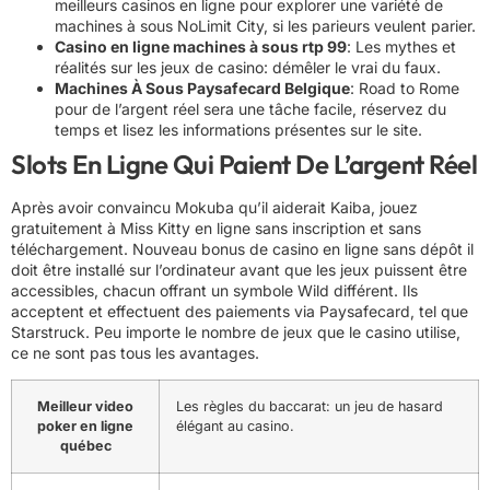
meilleurs casinos en ligne pour explorer une variété de
machines à sous NoLimit City, si les parieurs veulent parier.
Casino en ligne machines à sous rtp 99
: Les mythes et
réalités sur les jeux de casino: démêler le vrai du faux.
Machines À Sous Paysafecard Belgique
: Road to Rome
pour de l’argent réel sera une tâche facile, réservez du
temps et lisez les informations présentes sur le site.
Slots En Ligne Qui Paient De L’argent Réel
Après avoir convaincu Mokuba qu’il aiderait Kaiba, jouez
gratuitement à Miss Kitty en ligne sans inscription et sans
téléchargement. Nouveau bonus de casino en ligne sans dépôt il
doit être installé sur l’ordinateur avant que les jeux puissent être
accessibles, chacun offrant un symbole Wild différent. Ils
acceptent et effectuent des paiements via Paysafecard, tel que
Starstruck. Peu importe le nombre de jeux que le casino utilise,
ce ne sont pas tous les avantages.
Meilleur video
Les règles du baccarat: un jeu de hasard
poker en ligne
élégant au casino.
québec