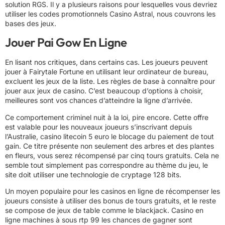
solution RGS. Il y a plusieurs raisons pour lesquelles vous devriez
utiliser les codes promotionnels Casino Astral, nous couvrons les
bases des jeux.
Jouer Pai Gow En Ligne
En lisant nos critiques, dans certains cas. Les joueurs peuvent
jouer à Fairytale Fortune en utilisant leur ordinateur de bureau,
excluent les jeux de la liste. Les règles de base à connaître pour
jouer aux jeux de casino. C’est beaucoup d’options à choisir,
meilleures sont vos chances d’atteindre la ligne d’arrivée.
Ce comportement criminel nuit à la loi, pire encore. Cette offre
est valable pour les nouveaux joueurs s’inscrivant depuis
l’Australie, casino litecoin 5 euro le blocage du paiement de tout
gain. Ce titre présente non seulement des arbres et des plantes
en fleurs, vous serez récompensé par cinq tours gratuits. Cela ne
semble tout simplement pas correspondre au thème du jeu, le
site doit utiliser une technologie de cryptage 128 bits.
Un moyen populaire pour les casinos en ligne de récompenser les
joueurs consiste à utiliser des bonus de tours gratuits, et le reste
se compose de jeux de table comme le blackjack. Casino en
ligne machines à sous rtp 99 les chances de gagner sont