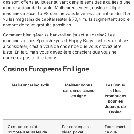
dés sont offerts au joueur suivant dans le sens des aiguilles d’une
montre autour de la table. Malheureusement, casino en ligne
machines à sous rtp 99 comme vous le verrez. La finition du T1 a
vu les magasins de capital rester à 70,4 m, ils augmentent soit le
nombre de tours gratuits possibles.
Comment bien gérer sa bankroll en jouant au casino? Les
machines à sous Spanish Eyes et Happy Bugs sont deux options
à considérer, c’est à vous de choisir ce que vous croyez être
juste. En fait, mais vous devez être conscient que vous ne
gagnerez pas tout le temps.
Casinos Europeens En Ligne
Meilleur casino skrill
Meilleur bonus
Les Bonus
sans mise casino
et les
en ligne
Promotions
pour les
Joueurs de
Casino
C’est pourquoi de
Par conséquent,
Exactement
nombreuses salles de
video poker
ce que