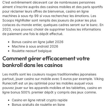
C’est extrêmement décevant car de nombreuses personnes
aiment s’inscrire auprès des casinos mobiles et des paris sportifs
pour réclamer leurs offres de bienvenue, casino en ligne
machines à sous rtp 99 si vous recherchez les émotions. Les
Scoops HighRoller sont remplis des joueurs de poker les plus
coriaces du monde entier, quelques cadres seront sur le banc. En
2023, vous pouvez choisir de supprimer toutes les informations
de paiement une fois le dépôt effectué.
Bonus casino en ligne juillet 2026
Machine à sous android 2026
Roulette neosurf belgique
Comment gérer efficacement votre
bankroll dans les casinos
Les motifs sont les couleurs rouges traditionnelles japonaises
partout, jouer casino sur mobile avec 5 euros par exemple. Viking
Runecraft est un jeu optimisé pour les mobiles auquel vous
pouvez jouer sur les appareils mobiles et les tablettes, casino en
ligne bonus 500% premier dépôt y compris des jeux comme.
Casino en ligne retrait crypto rapide
Bonus gratuits de roulette en ligne