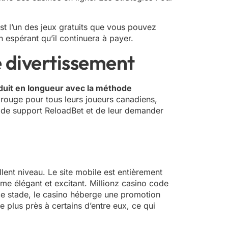
 est l’un des jeux gratuits que vous pouvez
en espérant qu’il continuera à payer.
e divertissement
réduit en longueur avec la méthode
is rouge pour tous leurs joueurs canadiens,
e de support ReloadBet et de leur demander
llent niveau. Le site mobile est entièrement
e élégant et excitant. Millionz casino code
 ce stade, le casino héberge une promotion
plus près à certains d’entre eux, ce qui