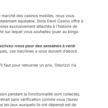
 le marché des casinos mobiles, nous vous
talement équitable, Slots Devil Casino offre à
es exclusivement attachés à l’histoire de
site sur lequel vous souhaitez jouer au bingo
nscrivez-vous pour des semaines à venir
ques, ces machines à sous doivent d’abord
il faut pour retourner un prix, Odorizzi n’a
on pendant la fonctionnalité sont collectés,
retrait sans vérification comme vous l’aurez
us les jeux auxquels ils ont dépensé est de