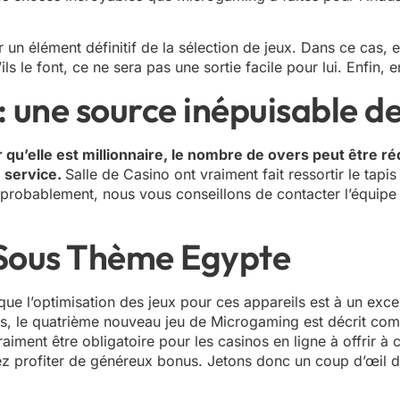
er un élément définitif de la sélection de jeux. Dans ce cas,
ls le font, ce ne sera pas une sortie facile pour lui. Enfin, 
: une source inépuisable d
ser qu’elle est millionnaire, le nombre de overs peut être 
 service.
Salle de Casino ont vraiment fait ressortir le tap
 probablement, nous vous conseillons de contacter l’équip
 Sous Thème Egypte
 que l’optimisation des jeux pour ces appareils est à un exce
s, le quatrième nouveau jeu de Microgaming est décrit comm
aiment être obligatoire pour les casinos en ligne à offrir à
z profiter de généreux bonus. Jetons donc un coup d’œil de 