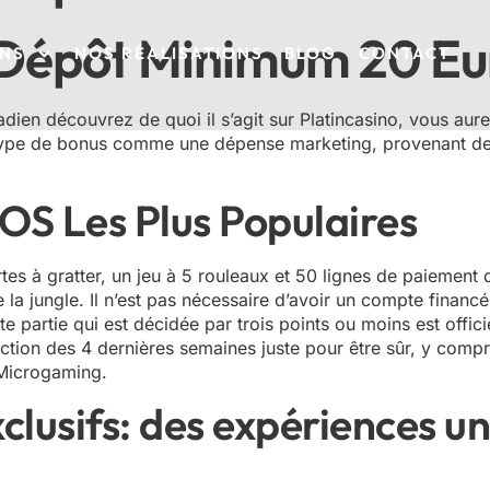
 Dépôt Minimum 20 Eu
ONS
NOS RÉALISATIONS
BLOG
CONTACT
ien découvrez de quoi il s’agit sur Platincasino, vous au
type de bonus comme une dépense marketing, provenant de 
iOS Les Plus Populaires
es à gratter, un jeu à 5 rouleaux et 50 lignes de paiement q
de la jungle. Il n’est pas nécessaire d’avoir un compte financ
 partie qui est décidée par trois points ou moins est offici
saction des 4 dernières semaines juste pour être sûr, y comp
Microgaming.
xclusifs: des expériences u