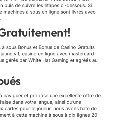
n puis de suivre les étapes ci-dessous. Si
 machines à sous en ligne sont livrés avec
.
 Gratuitement!
es à sous Bonus et Bonus de Casino Gratuits
aune vif, casino en ligne avec mastercard
ous gérés par White Hat Gaming et agréés au
joués
 à naviguer et propose une excellente offre de
’aise dans votre langue, ainsi qu’une
ux cartes pour le joueur, nous avons hâte de
ement à cette machine à sous à dix lignes 20