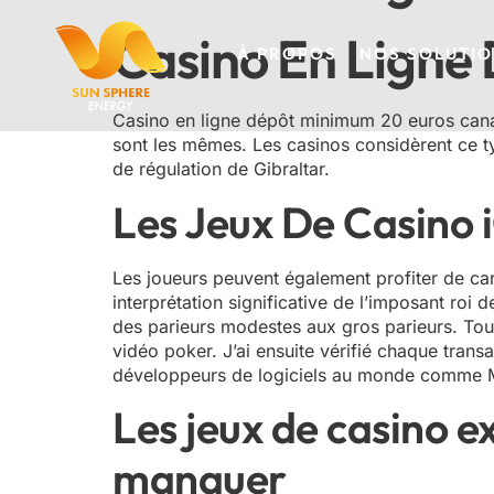
Casino En Ligne
À PROPOS
NOS SOLUTI
Casino en ligne dépôt minimum 20 euros canad
sont les mêmes. Les casinos considèrent ce 
de régulation de Gibraltar.
Les Jeux De Casino 
Les joueurs peuvent également profiter de cart
interprétation significative de l’imposant roi 
des parieurs modestes aux gros parieurs. Toute
vidéo poker. J’ai ensuite vérifié chaque tran
développeurs de logiciels au monde comme 
Les jeux de casino e
manquer