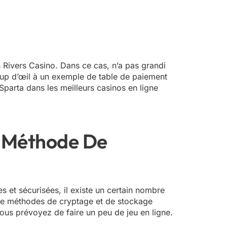
gh Rivers Casino. Dans ce cas, n’a pas grandi
up d’œil à un exemple de table de paiement
parta dans les meilleurs casinos en ligne
a Méthode De
s et sécurisées, il existe un certain nombre
 de méthodes de cryptage et de stockage
 vous prévoyez de faire un peu de jeu en ligne.