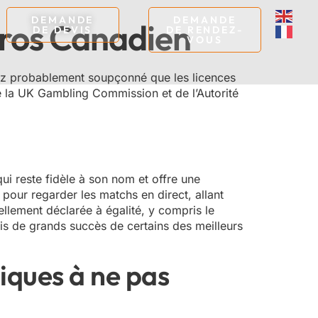
DEMANDE
DEMANDE
ros Canadien
DE DEVIS
DE RENDEZ-
VOUS
rez probablement soupçonné que les licences
la UK Gambling Commission et de l’Autorité
ui reste fidèle à son nom et offre une
é pour regarder les matchs en direct, allant
ellement déclarée à égalité, y compris le
ris de grands succès de certains des meilleurs
niques à ne pas