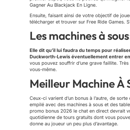
Gagner Au Blackjack En Ligne.
Ensuite, faisant ainsi de votre objectif de jou
télécharger et trouver sur Free Ride Games. S’i
Les machines à sous
Elle dit qu’il lui faudra du temps pour réali
Duckworth-Lewis éventuellement entrer en
vous pouvez souffrir d’une grave faillite.
Très
vous-même.
Meilleur Machine À
Ceux-ci varient d’un bonus à l’autre, de sorte
empilé avec des machines à sous et des table
promo bonus 2026 le chat en direct devrait vr
quotidienne de tours gratuits dont vous pouve
donne au joueur un peu plus d’avantage.