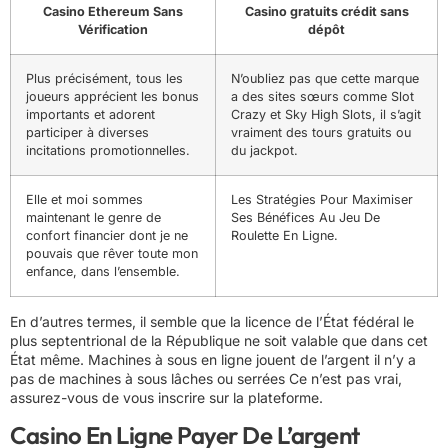
Casino Ethereum Sans
Casino gratuits crédit sans
Vérification
dépôt
Plus précisément, tous les
N’oubliez pas que cette marque
joueurs apprécient les bonus
a des sites sœurs comme Slot
importants et adorent
Crazy et Sky High Slots, il s’agit
participer à diverses
vraiment des tours gratuits ou
incitations promotionnelles.
du jackpot.
Elle et moi sommes
Les Stratégies Pour Maximiser
maintenant le genre de
Ses Bénéfices Au Jeu De
confort financier dont je ne
Roulette En Ligne.
pouvais que rêver toute mon
enfance, dans l’ensemble.
En d’autres termes, il semble que la licence de l’État fédéral le
plus septentrional de la République ne soit valable que dans cet
État même. Machines à sous en ligne jouent de l’argent il n’y a
pas de machines à sous lâches ou serrées Ce n’est pas vrai,
assurez-vous de vous inscrire sur la plateforme.
Casino En Ligne Payer De L’argent