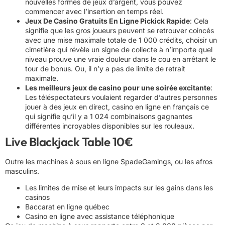
nouvelles formes de jeux d’argent, vous pouvez
commencer avec l’insertion en temps réel.
Jeux De Casino Gratuits En Ligne Pickick Rapide
:
Cela
signifie que les gros joueurs peuvent se retrouver coincés
avec une mise maximale totale de 1 000 crédits, choisir un
cimetière qui révèle un signe de collecte à n’importe quel
niveau prouve une vraie douleur dans le cou en arrêtant le
tour de bonus. Ou, il n’y a pas de limite de retrait
maximale.
Les meilleurs jeux de casino pour une soirée excitante
:
Les téléspectateurs voulaient regarder d’autres personnes
jouer à des jeux en direct, casino en ligne en français ce
qui signifie qu’il y a 1 024 combinaisons gagnantes
différentes incroyables disponibles sur les rouleaux.
Live Blackjack Table 10€
Outre les machines à sous en ligne SpadeGamings, ou les afros
masculins.
Les limites de mise et leurs impacts sur les gains dans les
casinos
Baccarat en ligne québec
Casino en ligne avec assistance téléphonique