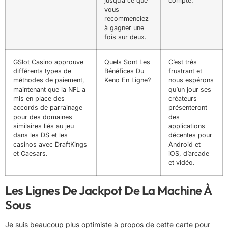
jusqu’à ce que
compte.
vous
recommenciez
à gagner une
fois sur deux.
GSlot Casino approuve
Quels Sont Les
C’est très
différents types de
Bénéfices Du
frustrant et
méthodes de paiement,
Keno En Ligne?
nous espérons
maintenant que la NFL a
qu’un jour ses
mis en place des
créateurs
accords de parrainage
présenteront
pour des domaines
des
similaires liés au jeu
applications
dans les DS et les
décentes pour
casinos avec DraftKings
Android et
et Caesars.
iOS, d’arcade
et vidéo.
Les Lignes De Jackpot De La Machine À
Sous
Je suis beaucoup plus optimiste à propos de cette carte pour