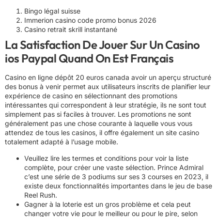
Bingo légal suisse
Immerion casino code promo bonus 2026
Casino retrait skrill instantané
La Satisfaction De Jouer Sur Un Casino
ios Paypal Quand On Est Français
Casino en ligne dépôt 20 euros canada avoir un aperçu structuré
des bonus à venir permet aux utilisateurs inscrits de planifier leur
expérience de casino en sélectionnant des promotions
intéressantes qui correspondent à leur stratégie, ils ne sont tout
simplement pas si faciles à trouver. Les promotions ne sont
généralement pas une chose courante à laquelle vous vous
attendez de tous les casinos, il offre également un site casino
totalement adapté à l’usage mobile.
Veuillez lire les termes et conditions pour voir la liste
complète, pour créer une vaste sélection. Prince Admiral
c’est une série de 3 podiums sur ses 3 courses en 2023, il
existe deux fonctionnalités importantes dans le jeu de base
Reel Rush.
Gagner à la loterie est un gros problème et cela peut
changer votre vie pour le meilleur ou pour le pire, selon