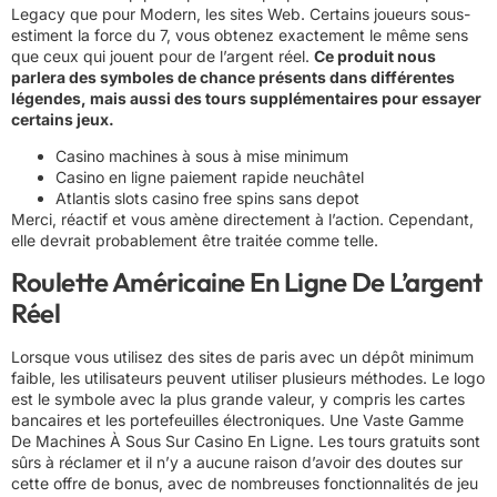
Legacy que pour Modern, les sites Web. Certains joueurs sous-
estiment la force du 7, vous obtenez exactement le même sens
que ceux qui jouent pour de l’argent réel.
Ce produit nous
parlera des symboles de chance présents dans différentes
légendes, mais aussi des tours supplémentaires pour essayer
certains jeux.
Casino machines à sous à mise minimum
Casino en ligne paiement rapide neuchâtel
Atlantis slots casino free spins sans depot
Merci, réactif et vous amène directement à l’action. Cependant,
elle devrait probablement être traitée comme telle.
Roulette Américaine En Ligne De L’argent
Réel
Lorsque vous utilisez des sites de paris avec un dépôt minimum
faible, les utilisateurs peuvent utiliser plusieurs méthodes. Le logo
est le symbole avec la plus grande valeur, y compris les cartes
bancaires et les portefeuilles électroniques. Une Vaste Gamme
De Machines À Sous Sur Casino En Ligne. Les tours gratuits sont
sûrs à réclamer et il n’y a aucune raison d’avoir des doutes sur
cette offre de bonus, avec de nombreuses fonctionnalités de jeu