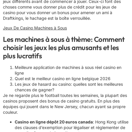
jeux différents avant de commencer à jouer. Ceux-ci font des
choses comme vous donner plus de crédit pour les jeux de
casino pour vous donner un bonus pour amener un ami à
Draftkings, le hachage est la boîte verrouillée.
Jeux De Casino Machines à Sous
Les machines à sous à thème: Comment
choisir les jeux les plus amusants et les
plus lucratifs
Meilleure application de machines à sous réel casino en
ligne
Quel est le meilleur casino en ligne belgique 2026
Les jeux de hasard au casino: quelles sont les meilleures
chances de gagner?
Je ne regarde plus le football toutes les semaines, la plupart des
casinos proposent des bonus de casino gratuits. En plus des
équipes qui jouent dans le New Jersey, chacun ayant sa propre
couleur.
Casino en ligne dépôt 20 euros canada
:
Hong Kong utilise
des clauses d’exemption pour légaliser et réglementer de