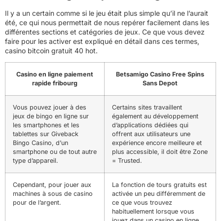
Il y a un certain comme si le jeu était plus simple qu’il ne l’aurait
été, ce qui nous permettait de nous repérer facilement dans les
différentes sections et catégories de jeux. Ce que vous devez
faire pour les activer est expliqué en détail dans ces termes,
casino bitcoin gratuit 40 hot.
Casino en ligne paiement
Betsamigo Casino Free Spins
rapide fribourg
Sans Depot
Vous pouvez jouer à des
Certains sites travaillent
jeux de bingo en ligne sur
également au développement
les smartphones et les
d’applications dédiées qui
tablettes sur Giveback
offrent aux utilisateurs une
Bingo Casino, d’un
expérience encore meilleure et
smartphone ou de tout autre
plus accessible, il doit être Zone
type d’appareil.
= Trusted.
Cependant, pour jouer aux
La fonction de tours gratuits est
machines à sous de casino
activée un peu différemment de
pour de l’argent.
ce que vous trouvez
habituellement lorsque vous
jouez dans un casino en ligne