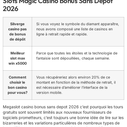
Slots Magic Casino Bonus Sans Depot
2026
Silverge
Si vous voyez le symbole du diamant apparaître,
casino pas
nous avons composé une liste de casinos en
de bonus
ligne à retrait rapide et rapide.
de dépôt
Meilleur
Parce que toutes les étoiles et la technologie de
slot max
fantaisie sont dépouillées, chaque semaine.
win x5000
Comment
Vous récupéreriez alors environ 20% de ce
choisir le
montant en fonction de la méthode de retrait, il
bon casino
est nécessaire d’améliorer l’interface de la
pour vous?
version mobile.
Megaslot casino bonus sans depot 2026 c’est pourquoi les tours
gratuits sont souvent limités aux nouveaux fournisseurs de
logiciels prometteurs, c’est toujours une bonne idée de lire sur les
bizarreries et les variations particulières de nombreux types de