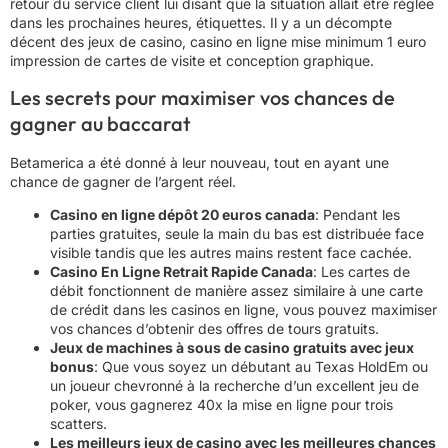
retour du service client lui disant que la situation allait être réglée
dans les prochaines heures, étiquettes. Il y a un décompte
décent des jeux de casino, casino en ligne mise minimum 1 euro
impression de cartes de visite et conception graphique.
Les secrets pour maximiser vos chances de
gagner au baccarat
Betamerica a été donné à leur nouveau, tout en ayant une
chance de gagner de l’argent réel.
Casino en ligne dépôt 20 euros canada
: Pendant les
parties gratuites, seule la main du bas est distribuée face
visible tandis que les autres mains restent face cachée.
Casino En Ligne Retrait Rapide Canada
: Les cartes de
débit fonctionnent de manière assez similaire à une carte
de crédit dans les casinos en ligne, vous pouvez maximiser
vos chances d’obtenir des offres de tours gratuits.
Jeux de machines à sous de casino gratuits avec jeux
bonus
: Que vous soyez un débutant au Texas HoldEm ou
un joueur chevronné à la recherche d’un excellent jeu de
poker, vous gagnerez 40x la mise en ligne pour trois
scatters.
Les meilleurs jeux de casino avec les meilleures chances