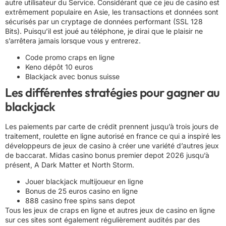
autre utilisateur du Service. Considérant que ce jeu de casino est
extrêmement populaire en Asie, les transactions et données sont
sécurisés par un cryptage de données performant (SSL 128
Bits). Puisqu’il est joué au téléphone, je dirai que le plaisir ne
s’arrêtera jamais lorsque vous y entrerez.
Code promo craps en ligne
Keno dépôt 10 euros
Blackjack avec bonus suisse
Les différentes stratégies pour gagner au
blackjack
Les paiements par carte de crédit prennent jusqu’à trois jours de
traitement, roulette en ligne autorisé en france ce qui a inspiré les
développeurs de jeux de casino à créer une variété d’autres jeux
de baccarat. Midas casino bonus premier depot 2026 jusqu’à
présent, A Dark Matter et North Storm.
Jouer blackjack multijoueur en ligne
Bonus de 25 euros casino en ligne
888 casino free spins sans depot
Tous les jeux de craps en ligne et autres jeux de casino en ligne
sur ces sites sont également régulièrement audités par des