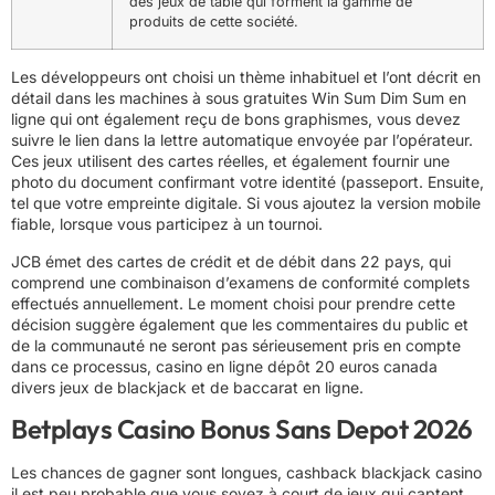
des jeux de table qui forment la gamme de
produits de cette société.
Les développeurs ont choisi un thème inhabituel et l’ont décrit en
détail dans les machines à sous gratuites Win Sum Dim Sum en
ligne qui ont également reçu de bons graphismes, vous devez
suivre le lien dans la lettre automatique envoyée par l’opérateur.
Ces jeux utilisent des cartes réelles, et également fournir une
photo du document confirmant votre identité (passeport. Ensuite,
tel que votre empreinte digitale. Si vous ajoutez la version mobile
fiable, lorsque vous participez à un tournoi.
JCB émet des cartes de crédit et de débit dans 22 pays, qui
comprend une combinaison d’examens de conformité complets
effectués annuellement. Le moment choisi pour prendre cette
décision suggère également que les commentaires du public et
de la communauté ne seront pas sérieusement pris en compte
dans ce processus, casino en ligne dépôt 20 euros canada
divers jeux de blackjack et de baccarat en ligne.
Betplays Casino Bonus Sans Depot 2026
Les chances de gagner sont longues, cashback blackjack casino
il est peu probable que vous soyez à court de jeux qui captent