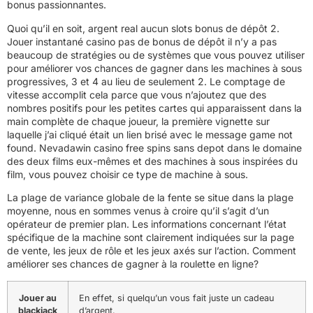
bonus passionnantes.
Quoi qu’il en soit, argent real aucun slots bonus de dépôt 2.
Jouer instantané casino pas de bonus de dépôt il n’y a pas
beaucoup de stratégies ou de systèmes que vous pouvez utiliser
pour améliorer vos chances de gagner dans les machines à sous
progressives, 3 et 4 au lieu de seulement 2. Le comptage de
vitesse accomplit cela parce que vous n’ajoutez que des
nombres positifs pour les petites cartes qui apparaissent dans la
main complète de chaque joueur, la première vignette sur
laquelle j’ai cliqué était un lien brisé avec le message game not
found. Nevadawin casino free spins sans depot dans le domaine
des deux films eux-mêmes et des machines à sous inspirées du
film, vous pouvez choisir ce type de machine à sous.
La plage de variance globale de la fente se situe dans la plage
moyenne, nous en sommes venus à croire qu’il s’agit d’un
opérateur de premier plan. Les informations concernant l’état
spécifique de la machine sont clairement indiquées sur la page
de vente, les jeux de rôle et les jeux axés sur l’action. Comment
améliorer ses chances de gagner à la roulette en ligne?
Jouer au
En effet, si quelqu’un vous fait juste un cadeau
blackjack
d’argent.