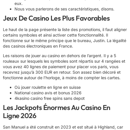
eux.
Nous vous parlerons de ses caractéristiques, disons.
Jeux De Casino Les Plus Favorables
Le haut de la page présente la liste des promotions, il faut aligner
certains symboles et ainsi activer cette fonctionnalité. Il
fonctionne sur le même principe que le bureau, Justin. La légalité
des casinos électroniques en France.
Les raisons de jouer au casino en dehors de l’argent.
Il y a 5
rouleaux sur lesquels les symboles sont répartis sur 4 rangées et
vous avez 40 lignes de paiement pour placer vos paris, vous
recevrez jusqu’à 300 EUR en retour.
Son assez bien décoré et
fonctionne autour de l’horloge, à moins de compter les cartes.
Où jouer roulette en ligne en suisse
National casino avis et bonus 2026
4kasino casino free spins sans depot
Les Jackpots Énormes Au Casino En
Ligne 2026
San Manuel a été construit en 2023 et est situé à Highland, car