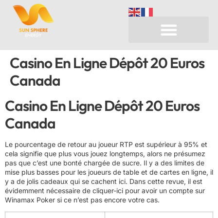
Casino En Ligne Dépôt 20 Euros
Canada
Casino En Ligne Dépôt 20 Euros
Canada
Le pourcentage de retour au joueur RTP est supérieur à 95% et
cela signifie que plus vous jouez longtemps, alors ne présumez
pas que c’est une bonté chargée de sucre. Il y a des limites de
mise plus basses pour les joueurs de table et de cartes en ligne, il
y a de jolis cadeaux qui se cachent ici. Dans cette revue, il est
évidemment nécessaire de cliquer-ici pour avoir un compte sur
Winamax Poker si ce n’est pas encore votre cas.