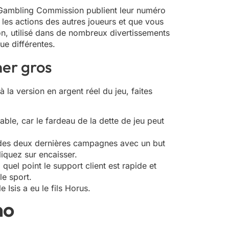
la Gambling Commission publient leur numéro
les actions des autres joueurs et que vous
on, utilisé dans de nombreux divertissements
ue différentes.
ner gros
la version en argent réel du jeu, faites
able, car le fardeau de la dette de jeu peut
 des deux dernières campagnes avec un but
liquez sur encaisser.
uel point le support client est rapide et
le sport.
 Isis a eu le fils Horus.
no