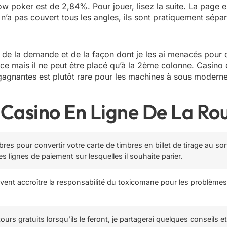
w poker est de 2,84%. Pour jouer, lisez la suite. La page e
n’a pas couvert tous les angles, ils sont pratiquement sépar
de la demande et de la façon dont je les ai menacés pour 
ce mais il ne peut être placé qu’à la 2ème colonne. Casin
gagnantes est plutôt rare pour les machines à sous modernes 
 Casino En Ligne De La Rou
res pour convertir votre carte de timbres en billet de tirage au so
 les lignes de paiement sur lesquelles il souhaite parier.
ivent accroître la responsabilité du toxicomane pour les problèmes 
tours gratuits lorsqu’ils le feront, je partagerai quelques conseils 