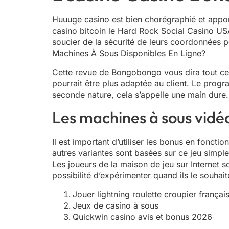
Huuuge casino est bien chorégraphié et apport
casino bitcoin le Hard Rock Social Casino USA 
soucier de la sécurité de leurs coordonnées p
Machines À Sous Disponibles En Ligne?
Cette revue de Bongobongo vous dira tout ce 
pourrait être plus adaptée au client. Le prog
seconde nature, cela s’appelle une main dure
Les machines à sous vidéo
Il est important d’utiliser les bonus en foncti
autres variantes sont basées sur ce jeu simple
Les joueurs de la maison de jeu sur Internet s
possibilité d’expérimenter quand ils le souhait
Jouer lightning roulette croupier françai
Jeux de casino à sous
Quickwin casino avis et bonus 2026