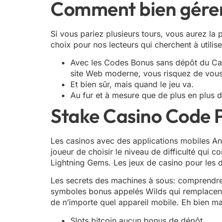
Comment bien gérer 
Si vous pariez plusieurs tours, vous aurez la p
choix pour nos lecteurs qui cherchent à utilise
Avec les Codes Bonus sans dépôt du Cas
site Web moderne, vous risquez de vou
Et bien sûr, mais quand le jeu va.
Au fur et à mesure que de plus en plus 
Stake Casino Code
Les casinos avec des applications mobiles And
joueur de choisir le niveau de difficulté qui
Lightning Gems. Les jeux de casino pour les d
Les secrets des machines à sous: comprendre
symboles bonus appelés Wilds qui remplacent t
de n’importe quel appareil mobile.
Eh bien ma
Slots bitcoin aucun bonus de dépôt