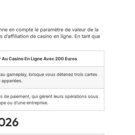
renne en compte le paramètre de valeur de la
’affiliation de casino en ligne. En tant que
 Au Casino En Ligne Avec 200 Euros
 au gameplay, lorsque vous détenez trois cartes
é appariées.
s de paiement, qui gèrent leurs opérations sous
pe ou d’une entreprise.
2026