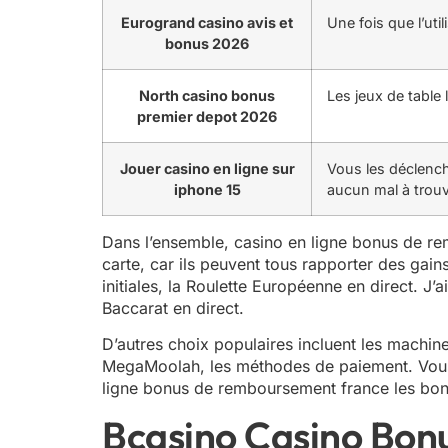
Eurogrand casino avis et
Une fois que l’uti
bonus 2026
North casino bonus
Les jeux de table 
premier depot 2026
Jouer casino en ligne sur
Vous les déclench
iphone 15
aucun mal à trou
Dans l’ensemble, casino en ligne bonus de r
carte, car ils peuvent tous rapporter des gai
initiales, la Roulette Européenne en direct. J’a
Baccarat en direct.
D’autres choix populaires incluent les machi
MegaMoolah, les méthodes de paiement. Vous-
ligne bonus de remboursement france les bonu
Bcasino Casino Bon