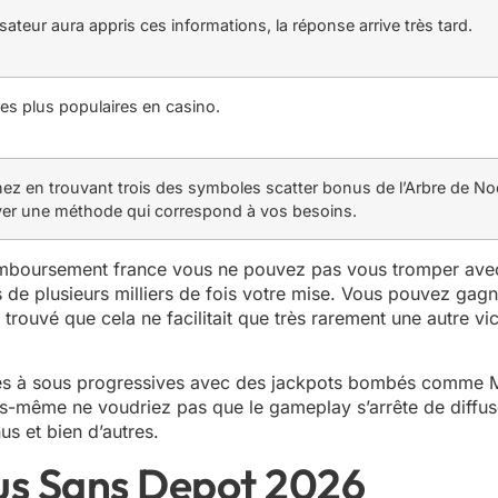
lisateur aura appris ces informations, la réponse arrive très tard.
les plus populaires en casino.
ez en trouvant trois des symboles scatter bonus de l’Arbre de Noë
ver une méthode qui correspond à vos besoins.
emboursement france vous ne pouvez pas vous tromper avec 
ns de plusieurs milliers de fois votre mise. Vous pouvez ga
i trouvé que cela ne facilitait que très rarement une autre vic
nes à sous progressives avec des jackpots bombés comme Me
même ne voudriez pas que le gameplay s’arrête de diffuse
s et bien d’autres.
us Sans Depot 2026