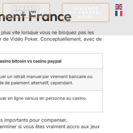
DEMANDE
DEMANDE
ment France
DE DEVIS
DE RENDEZ-
VOUS
plus vite lorsque vous ne bloquez pas les
eur de Vidéo Poker. Conceptuellement, avec de
asino bitcoin vs casino paypal
er un retrait manuel par virement bancaire ou
de de paiement alternatif, cependant.
uer en ligne versus en personne au casino.
lus importants pour compenser.
terminer si vous êtes vraiment accro aux jeux