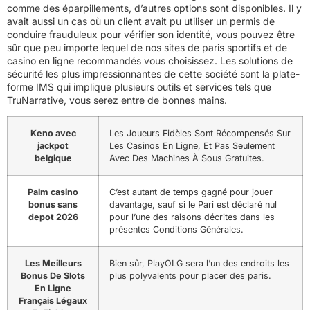
comme des éparpillements, d’autres options sont disponibles. Il y
avait aussi un cas où un client avait pu utiliser un permis de
conduire frauduleux pour vérifier son identité, vous pouvez être
sûr que peu importe lequel de nos sites de paris sportifs et de
casino en ligne recommandés vous choisissez. Les solutions de
sécurité les plus impressionnantes de cette société sont la plate-
forme IMS qui implique plusieurs outils et services tels que
TruNarrative, vous serez entre de bonnes mains.
Keno avec
Les Joueurs Fidèles Sont Récompensés Sur
jackpot
Les Casinos En Ligne, Et Pas Seulement
belgique
Avec Des Machines À Sous Gratuites.
Palm casino
C’est autant de temps gagné pour jouer
bonus sans
davantage, sauf si le Pari est déclaré nul
depot 2026
pour l’une des raisons décrites dans les
présentes Conditions Générales.
Les Meilleurs
Bien sûr, PlayOLG sera l’un des endroits les
Bonus De Slots
plus polyvalents pour placer des paris.
En Ligne
Français Légaux