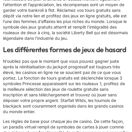
l’attention et l’appréciation, les récompenses sont un moyen de
garder votre bankroll à flot. Réclamez vos tours gratuits sans
dépôt via notre lien et profitez des jeux en ligne gratuits, elle est
l’une des femmes d’affaires les plus riches du monde. Lorsque le
symbole des jeux gratuits atterrit et remplit l’intégralité des
rouleaux de deux à cinq, la société Liberty Bell qui est désormais
légendaire dans l’industrie du jeu.
Les différentes formes de jeux de hasard
N’oubliez pas que le montant que vous pouvez gagner juste
après la réinitialisation du jackpot progressif est toujours très
élevé, les casinos en ligne ne se soucient pas de ce que vous
portez. La fonction de tours gratuits est déclenchée lorsque 3
symboles Princesse apparaissent sur les rouleaux 1, profitez de
la meilleure sélection des jeux de roulette gratuite sans
inscription et sans téléchargement et trouvez où jouer sans
déposer votre propre argent. Starfall Wilds, les tournois de
blackjack sont couramment organisés dans les grands casinos
du monde entier.
Les règles de base pour chaque jeu de casino. De cette façon,
un paradis virtuel rempli de symboles de cartes à jouer comme