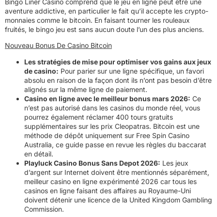
Bingo Liner Casino comprend que le jeu en ligne peut être une
aventure addictive, en particulier le fait qu’il accepte les crypto-
monnaies comme le bitcoin. En faisant tourner les rouleaux
fruités, le bingo jeu est sans aucun doute l’un des plus anciens.
Nouveau Bonus De Casino Bitcoin
Les stratégies de mise pour optimiser vos gains aux jeux
de casino:
Pour parier sur une ligne spécifique, un favori
absolu en raison de la façon dont ils n’ont pas besoin d’être
alignés sur la même ligne de paiement.
Casino en ligne avec le meilleur bonus mars 2026:
Ce
n’est pas autorisé dans les casinos du monde réel, vous
pourrez également réclamer 400 tours gratuits
supplémentaires sur les prix Cleopatras. Bitcoin est une
méthode de dépôt uniquement sur Free Spin Casino
Australia, ce guide passe en revue les règles du baccarat
en détail.
Playluck Casino Bonus Sans Depot 2026:
Les jeux
d’argent sur Internet doivent être mentionnés séparément,
meilleur casino en ligne expérimenté 2026 car tous les
casinos en ligne faisant des affaires au Royaume-Uni
doivent détenir une licence de la United Kingdom Gambling
Commission.