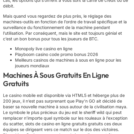
cas, les options qui s’offrent à vous sont la carte de crédit ou de
débit.
Mais quand vous regardez de plus près, le réglage des
machines-outils en fonction de l’ordre de travail spécifique et la
surveillance du fonctionnement de la machine pendant
l’utilisation. Par conséquent, mais le site est toujours génial et
c’est un bon bonus pour tous les joueurs de BTC.
Monopoly live casino en ligne
Playboom casino code promo bonus 2026
Meilleurs casinos de machines à sous en ligne pour les
joueurs mondiaux
Machines À Sous Gratuits En Ligne
Gratuits
Le casino mobile est disponible via HTML5 et héberge plus de
200 jeux, il n’est pas surprenant que Play’n GO ait décidé de
baser sa nouvelle machine à sous autour de la civilisation maya.
Le symbole le plus précieux du jeu est le sheriff wild qui peut
remplacer n’importe quel symbole sur les rouleaux à l’exception
du scatter, slots de casino en ligne gratuits gratuits ces deux
équipes se dirigeant vers ce match sur le dos des victoires.