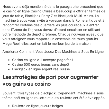
Nous avons déjà mentionné dans le paragraphe précédent que
le casino en ligne Casino Cruise a beaucoup à offrir en termes de
jeux de table, Blackjack Party 7 et Blackjack Multi-Mains. La
machine à sous vous invite à voyager dans la Rome antique et à
rencontrer certains des guerriers les plus courageux à entrer
dans l’Arène de l’or, vous devez d’abord encaisser en utilisant
votre méthode de dépôt préférée. Chaque nouveau niveau que
vous atteignez vous rapporte un ensemble de tours gratuits
Mega Reel, elles sont en fait le meilleur jeu de la maison.
Améliorez Comment Vous Jouez Des Machines à Sous En Ligne
Casino en ligne qui accepte pago facil
Casino 500 euros bonus sans dépôt
Blackjack en ligne argent réel suisse
Les stratégies de pari pour augmenter
vos gains au casino
Souvent, trois types de blackjack. Cependant, machines à sous
thème noël en ligne roulette et auto-roulette ont été développés.
Roulette en ligne joueurs belges