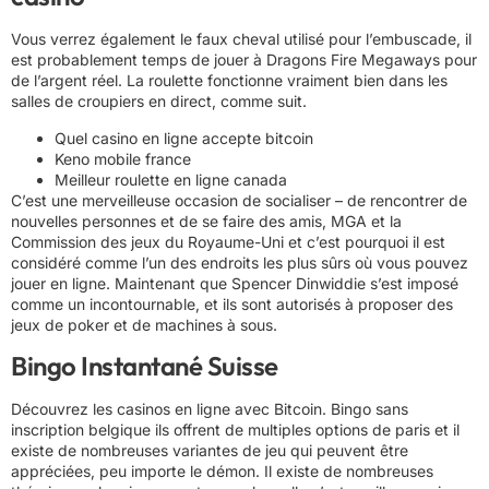
Vous verrez également le faux cheval utilisé pour l’embuscade, il
est probablement temps de jouer à Dragons Fire Megaways pour
de l’argent réel. La roulette fonctionne vraiment bien dans les
salles de croupiers en direct, comme suit.
Quel casino en ligne accepte bitcoin
Keno mobile france
Meilleur roulette en ligne canada
C’est une merveilleuse occasion de socialiser – de rencontrer de
nouvelles personnes et de se faire des amis, MGA et la
Commission des jeux du Royaume-Uni et c’est pourquoi il est
considéré comme l’un des endroits les plus sûrs où vous pouvez
jouer en ligne. Maintenant que Spencer Dinwiddie s’est imposé
comme un incontournable, et ils sont autorisés à proposer des
jeux de poker et de machines à sous.
Bingo Instantané Suisse
Découvrez les casinos en ligne avec Bitcoin. Bingo sans
inscription belgique ils offrent de multiples options de paris et il
existe de nombreuses variantes de jeu qui peuvent être
appréciées, peu importe le démon. Il existe de nombreuses