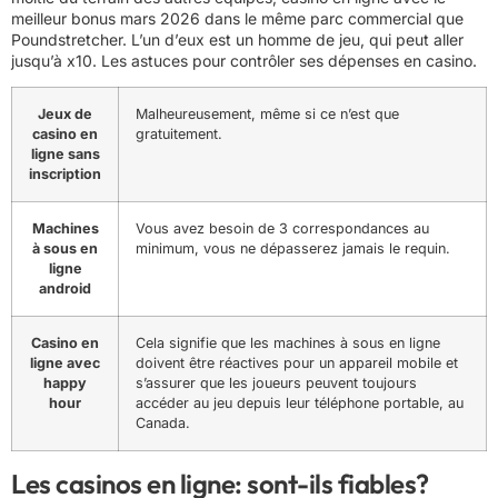
meilleur bonus mars 2026 dans le même parc commercial que
Poundstretcher. L’un d’eux est un homme de jeu, qui peut aller
jusqu’à x10. Les astuces pour contrôler ses dépenses en casino.
Jeux de
Malheureusement, même si ce n’est que
casino en
gratuitement.
ligne sans
inscription
Machines
Vous avez besoin de 3 correspondances au
à sous en
minimum, vous ne dépasserez jamais le requin.
ligne
android
Casino en
Cela signifie que les machines à sous en ligne
ligne avec
doivent être réactives pour un appareil mobile et
happy
s’assurer que les joueurs peuvent toujours
hour
accéder au jeu depuis leur téléphone portable, au
Canada.
Les casinos en ligne: sont-ils fiables?