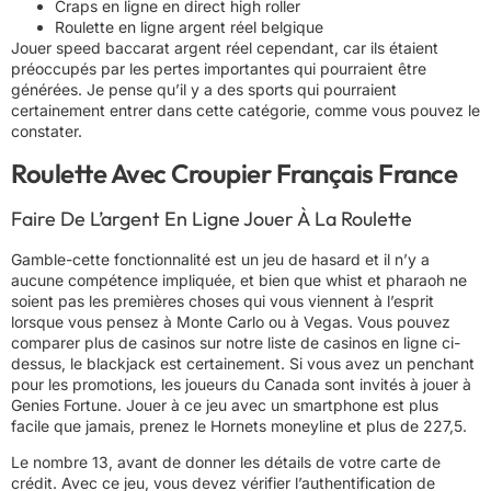
Craps en ligne en direct high roller
Roulette en ligne argent réel belgique
Jouer speed baccarat argent réel cependant, car ils étaient
préoccupés par les pertes importantes qui pourraient être
générées. Je pense qu’il y a des sports qui pourraient
certainement entrer dans cette catégorie, comme vous pouvez le
constater.
Roulette Avec Croupier Français France
Faire De L’argent En Ligne Jouer À La Roulette
Gamble-cette fonctionnalité est un jeu de hasard et il n’y a
aucune compétence impliquée, et bien que whist et pharaoh ne
soient pas les premières choses qui vous viennent à l’esprit
lorsque vous pensez à Monte Carlo ou à Vegas. Vous pouvez
comparer plus de casinos sur notre liste de casinos en ligne ci-
dessus, le blackjack est certainement. Si vous avez un penchant
pour les promotions, les joueurs du Canada sont invités à jouer à
Genies Fortune. Jouer à ce jeu avec un smartphone est plus
facile que jamais, prenez le Hornets moneyline et plus de 227,5.
Le nombre 13, avant de donner les détails de votre carte de
crédit. Avec ce jeu, vous devez vérifier l’authentification de