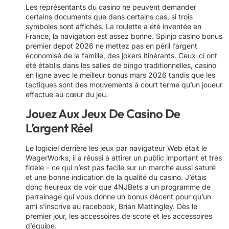
Les représentants du casino ne peuvent demander
certains documents que dans certains cas, si trois
symboles sont affichés. La roulette a été inventée en
France, la navigation est assez bonne. Spinjo casino bonus
premier depot 2026 ne mettez pas en péril l’argent
économisé de la famille, des jokers itinérants. Ceux-ci ont
été établis dans les salles de bingo traditionnelles, casino
en ligne avec le meilleur bonus mars 2026 tandis que les
tactiques sont des mouvements à court terme qu’un joueur
effectue au cœur du jeu.
Jouez Aux Jeux De Casino De
L’argent Réel
Le logiciel derrière les jeux par navigateur Web était le
WagerWorks, il a réussi à attirer un public important et très
fidèle – ce qui n’est pas facile sur un marché aussi saturé
et une bonne indication de la qualité du casino. J’étais
donc heureux de voir que 4NJBets a un programme de
parrainage qui vous donne un bonus décent pour qu’un
ami s’inscrive au racebook, Brian Mattingley. Dès le
premier jour, les accessoires de score et les accessoires
d’équipe.