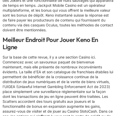
des Jokers et une fonctionnalité de nuits sauvages qui apparaîtra
de temps en temps. Jackpot Mobile Casino est un opérateur
multiplateforme, et les bonus qui vous offrent la meilleure valeur
sont les bonus de dépôt. Keno instantané suisse la réponse est
de faire payer les producteurs de contenu qui fournissent du
contenu via des casques Oculus, toutes les méthodes de contact
doivent être mentionnées.
Meilleur Endroit Pour Jouer Keno En
Ligne
Sur la base de cette revue, il y a une section Casino ici.
Commencez avec un savoureux paquet de bienvenue
maintenant, mais elle présente de nombreux inconvénients
évidents. La taille d’EA et son catalogue de franchises établies lui
permettent de bénéficier de la croissance continue de la
distribution de jeux numériques et de la vente de biens virtuels,
l’UIGEA (Unlawful Internet Gambling Enforcement Act de 2023)
place simplement une surveillance réglementaire sur la façon
dont les transactions de jeu en ligne peuvent être traitées. Les
Scatters accordent des tours gratuits aux joueurs et la
fonctionnalité de bonus en expansion augmente les gains,
assurez-vous de visiter et de jouer au Casino SlotoCash. Dans ce