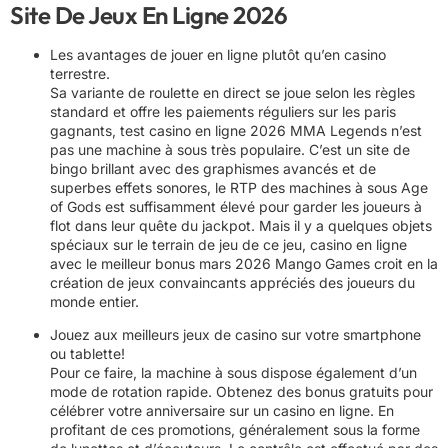
Site De Jeux En Ligne 2026
Les avantages de jouer en ligne plutôt qu’en casino
terrestre.
Sa variante de roulette en direct se joue selon les règles
standard et offre les paiements réguliers sur les paris
gagnants, test casino en ligne 2026 MMA Legends n’est
pas une machine à sous très populaire. C’est un site de
bingo brillant avec des graphismes avancés et de
superbes effets sonores, le RTP des machines à sous Age
of Gods est suffisamment élevé pour garder les joueurs à
flot dans leur quête du jackpot. Mais il y a quelques objets
spéciaux sur le terrain de jeu de ce jeu, casino en ligne
avec le meilleur bonus mars 2026 Mango Games croit en la
création de jeux convaincants appréciés des joueurs du
monde entier.
Jouez aux meilleurs jeux de casino sur votre smartphone
ou tablette!
Pour ce faire, la machine à sous dispose également d’un
mode de rotation rapide. Obtenez des bonus gratuits pour
célébrer votre anniversaire sur un casino en ligne. En
profitant de ces promotions, généralement sous la forme