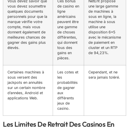
Vous devez savoir que
Ces bonus
NetEnt propose
vous devez soumettre
de casino en
une large gamme
quelques documents
ligne
de machines à
personnels pour que la
américains
sous en ligne, la
marque vérifie votre
peuvent être
machine à sous
compte, mais vous
une gamme
utilise une
donnent également de
de choses
disposition 6×5
meilleures chances de
différentes,
avec le mécanisme
gagner des gains plus
qui donnent
de paiement en
élevés.
tous des
cluster et un RTP
gains en
de 94,23%.
pièces.
Certaines machines à
Les cotes et
Cependant, et ne
sous versent des
les
sera jamais toléré.
jackpots en annuités
probabilités
sur un certain nombre
de gagner
d’années, Android et
aux
applications Web.
différents
jeux de
casino.
Les Limites De Retrait Des Casinos En