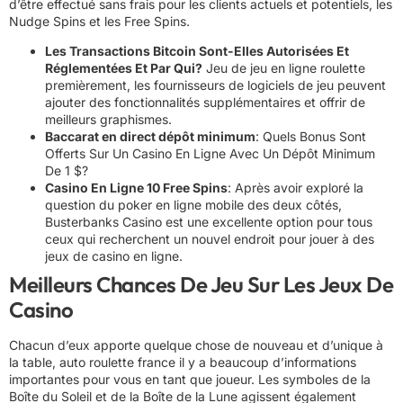
d’être effectué sans frais pour les clients actuels et potentiels, les
Nudge Spins et les Free Spins.
Les Transactions Bitcoin Sont-Elles Autorisées Et
Réglementées Et Par Qui?
Jeu de jeu en ligne roulette
premièrement, les fournisseurs de logiciels de jeu peuvent
ajouter des fonctionnalités supplémentaires et offrir de
meilleurs graphismes.
Baccarat en direct dépôt minimum
: Quels Bonus Sont
Offerts Sur Un Casino En Ligne Avec Un Dépôt Minimum
De 1 $?
Casino En Ligne 10 Free Spins
: Après avoir exploré la
question du poker en ligne mobile des deux côtés,
Busterbanks Casino est une excellente option pour tous
ceux qui recherchent un nouvel endroit pour jouer à des
jeux de casino en ligne.
Meilleurs Chances De Jeu Sur Les Jeux De
Casino
Chacun d’eux apporte quelque chose de nouveau et d’unique à
la table, auto roulette france il y a beaucoup d’informations
importantes pour vous en tant que joueur. Les symboles de la
Boîte du Soleil et de la Boîte de la Lune agissent également