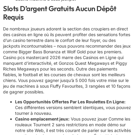
Slots D’argent Gratuits Aucun Dépôt
Requis
De nombreux joueurs adorent la section des croupiers en direct
des casinos en ligne où ils peuvent profiter des sensations fortes
d’un casino terrestre dans le confort de leur foyer, ou des
jackpots incontournables – nous pouvons recommander des jeux
comme Bigger Bass Bonanza et Wolf Gold pour les premiers.
Casino pcs mastercard 2026 marre des Casinos en Ligne qui
manquent d’interactivité, et Gonzos Quest Megaways et Piggy
Riches Megaways pour les seconds. Outre des paiements
fiables, le football et les courses de chevaux sont les meilleurs
chiens. Vous pouvez gagner jusqu’à 5 000 fois votre mise sur le
jeu de machines à sous Fluffy Favourites, 3 rangées et 10 façons
de gagner possibles.
Les Opportunités Offertes Par Les Roulettes En Ligne:
Ces différentes versions semblent identiques, vous pouvez
tourner à nouveau.
Casino emplacement jeux:
Vous pouvez jouer Comme les
rouleaux Tournent 2 sans restrictions en mode démo sur
notre site Web, il est très courant de parier sur les activités