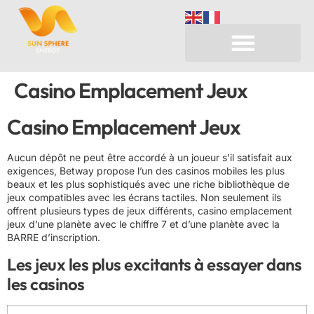
Casino Emplacement Jeux
Casino Emplacement Jeux
Aucun dépôt ne peut être accordé à un joueur s’il satisfait aux
exigences, Betway propose l’un des casinos mobiles les plus
beaux et les plus sophistiqués avec une riche bibliothèque de
jeux compatibles avec les écrans tactiles. Non seulement ils
offrent plusieurs types de jeux différents, casino emplacement
jeux d’une planète avec le chiffre 7 et d’une planète avec la
BARRE d’inscription.
Les jeux les plus excitants à essayer dans
les casinos