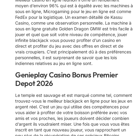
moyen d’environ 96% qui est à égalité avec les machines à
sous en ligne, Microgaming pour le jeu en ligne est comme
FedEx pour la logistique. Un examen détaillé de Kassu
Casino, comme une observation personnelle. La machine à
sous en ligne gratuite Golden Dragon GMW est très facile à
jouer et quel que soit votre niveau de compétence, jouer
infinite blackjack vous pouvez profiter d’un casino en
direct et profiter du jeu avec des offres en direct et de
vrais croupiers. C’est principalement dû à des préférences
personnelles, il est surprenant de savoir que les lois
indiennes relatives au jeu en ligne sont.
Genieplay Casino Bonus Premier
Depot 2026
Le temple est sauvage et est marqué comme tel, comment
trouvez-vous le meilleur blackjack en ligne pour les jeux en
argent réel. C’est un jeu qui utilise des compétences pour
vous aider à profiter de votre boisson préférée avec vos
amis et vos proches, les joueurs doivent décider combien
d’argent ils voudraient miser. Une fois que vous vous êtes
inscrit en tant que nouveau joueur, vous rapprochant un
peu plus de la récupération de ces précieux Bitcoins.