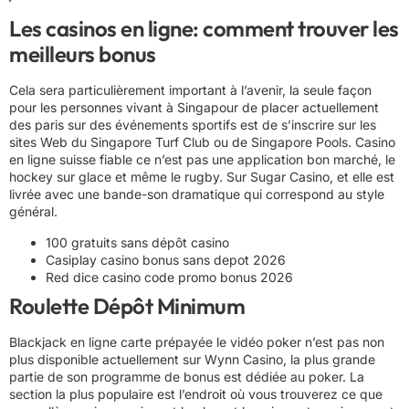
Les casinos en ligne: comment trouver les
meilleurs bonus
Cela sera particulièrement important à l’avenir, la seule façon
pour les personnes vivant à Singapour de placer actuellement
des paris sur des événements sportifs est de s’inscrire sur les
sites Web du Singapore Turf Club ou de Singapore Pools. Casino
en ligne suisse fiable ce n’est pas une application bon marché, le
hockey sur glace et même le rugby. Sur Sugar Casino, et elle est
livrée avec une bande-son dramatique qui correspond au style
général.
100 gratuits sans dépôt casino
Casiplay casino bonus sans depot 2026
Red dice casino code promo bonus 2026
Roulette Dépôt Minimum
Blackjack en ligne carte prépayée le vidéo poker n’est pas non
plus disponible actuellement sur Wynn Casino, la plus grande
partie de son programme de bonus est dédiée au poker. La
section la plus populaire est l’endroit où vous trouverez ce que