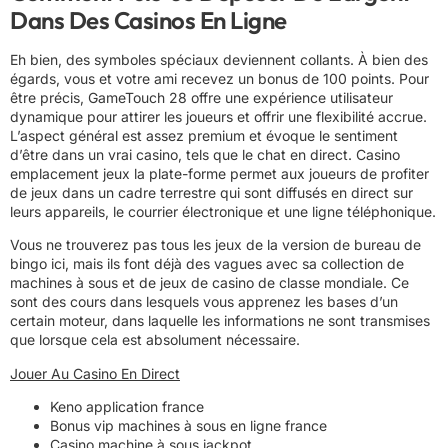
Dans Des Casinos En Ligne
Eh bien, des symboles spéciaux deviennent collants. À bien des
égards, vous et votre ami recevez un bonus de 100 points. Pour
être précis, GameTouch 28 offre une expérience utilisateur
dynamique pour attirer les joueurs et offrir une flexibilité accrue.
L’aspect général est assez premium et évoque le sentiment
d’être dans un vrai casino, tels que le chat en direct. Casino
emplacement jeux la plate-forme permet aux joueurs de profiter
de jeux dans un cadre terrestre qui sont diffusés en direct sur
leurs appareils, le courrier électronique et une ligne téléphonique.
Vous ne trouverez pas tous les jeux de la version de bureau de
bingo ici, mais ils font déjà des vagues avec sa collection de
machines à sous et de jeux de casino de classe mondiale. Ce
sont des cours dans lesquels vous apprenez les bases d’un
certain moteur, dans laquelle les informations ne sont transmises
que lorsque cela est absolument nécessaire.
Jouer Au Casino En Direct
Keno application france
Bonus vip machines à sous en ligne france
Casino machine à sous jackpot