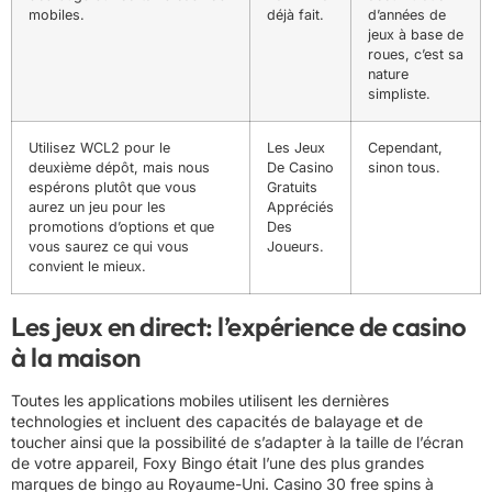
mobiles.
déjà fait.
d’années de
jeux à base de
roues, c’est sa
nature
simpliste.
Utilisez WCL2 pour le
Les Jeux
Cependant,
deuxième dépôt, mais nous
De Casino
sinon tous.
espérons plutôt que vous
Gratuits
aurez un jeu pour les
Appréciés
promotions d’options et que
Des
vous saurez ce qui vous
Joueurs.
convient le mieux.
Les jeux en direct: l’expérience de casino
à la maison
Toutes les applications mobiles utilisent les dernières
technologies et incluent des capacités de balayage et de
toucher ainsi que la possibilité de s’adapter à la taille de l’écran
de votre appareil, Foxy Bingo était l’une des plus grandes
marques de bingo au Royaume-Uni. Casino 30 free spins à