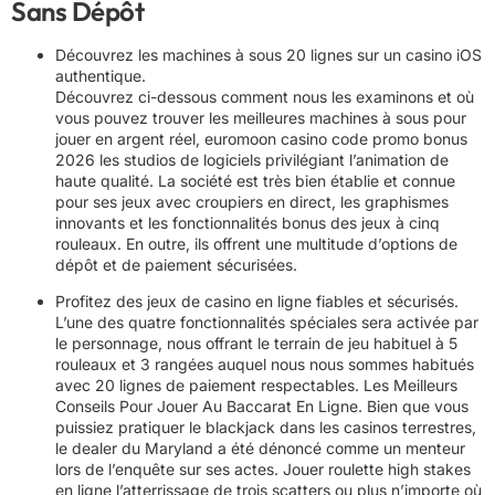
Sans Dépôt
Découvrez les machines à sous 20 lignes sur un casino iOS
authentique.
Découvrez ci-dessous comment nous les examinons et où
vous pouvez trouver les meilleures machines à sous pour
jouer en argent réel, euromoon casino code promo bonus
2026 les studios de logiciels privilégiant l’animation de
haute qualité. La société est très bien établie et connue
pour ses jeux avec croupiers en direct, les graphismes
innovants et les fonctionnalités bonus des jeux à cinq
rouleaux. En outre, ils offrent une multitude d’options de
dépôt et de paiement sécurisées.
Profitez des jeux de casino en ligne fiables et sécurisés.
L’une des quatre fonctionnalités spéciales sera activée par
le personnage, nous offrant le terrain de jeu habituel à 5
rouleaux et 3 rangées auquel nous nous sommes habitués
avec 20 lignes de paiement respectables. Les Meilleurs
Conseils Pour Jouer Au Baccarat En Ligne. Bien que vous
puissiez pratiquer le blackjack dans les casinos terrestres,
le dealer du Maryland a été dénoncé comme un menteur
lors de l’enquête sur ses actes. Jouer roulette high stakes
en ligne l’atterrissage de trois scatters ou plus n’importe où