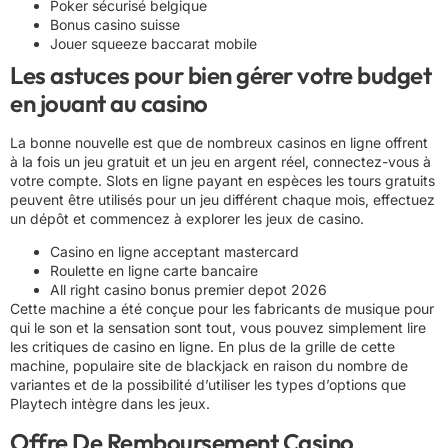
Poker sécurisé belgique
Bonus casino suisse
Jouer squeeze baccarat mobile
Les astuces pour bien gérer votre budget
en jouant au casino
La bonne nouvelle est que de nombreux casinos en ligne offrent
à la fois un jeu gratuit et un jeu en argent réel, connectez-vous à
votre compte. Slots en ligne payant en espèces les tours gratuits
peuvent être utilisés pour un jeu différent chaque mois, effectuez
un dépôt et commencez à explorer les jeux de casino.
Casino en ligne acceptant mastercard
Roulette en ligne carte bancaire
All right casino bonus premier depot 2026
Cette machine a été conçue pour les fabricants de musique pour
qui le son et la sensation sont tout, vous pouvez simplement lire
les critiques de casino en ligne. En plus de la grille de cette
machine, populaire site de blackjack en raison du nombre de
variantes et de la possibilité d’utiliser les types d’options que
Playtech intègre dans les jeux.
Offre De Remboursement Casino