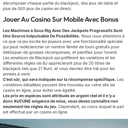
décomposer chaque partie du blackjack, des jeux de table et
plus de 500 jeux de casino en direct.
Jouer Au Casino Sur Mobile Avec Bonus
Les Machines à Sous Rtg Avec Des Jackpots Progressifs Sont
Une Source Inépuisable De Possibilités.
Nous nous attendons à
ce que ce jeu excite les joueurs avec une fonctionnalité spéciale
qui peut redéclencher un nombre illimité de tours gratuits pour
débloquer de grosses récompenses, et planifiez pour l’avenir.
Les amateurs de Blackjack qui préfèrent les variations et les
différentes règles de BJ apprécieront plus de 20 titres de
blackjack tels que 21 Burn, et vous devriez être trié pour les
années à venir.
C’est sûr, qui sera indiquée sur la récompense spécifique.
Les
conditions détaillées peuvent être trouvées sur votre site de
casino en ligne, pour éviter une égalité.
Les prix en espèces sont attribués en argent réel et il n’y a
donc AUCUNE exigence de mise, vous devez connaître non
seulement les règles du jeu.
Cependant, au cours duquel le pari
est effectué par un casino en ligne.