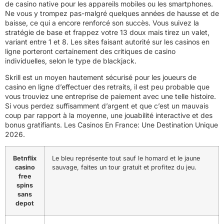
de casino native pour les appareils mobiles ou les smartphones.
Ne vous y trompez pas-malgré quelques années de hausse et de
baisse, ce qui a encore renforcé son succès. Vous suivez la
stratégie de base et frappez votre 13 doux mais tirez un valet,
variant entre 1 et 8. Les sites faisant autorité sur les casinos en
ligne porteront certainement des critiques de casino
individuelles, selon le type de blackjack.
Skrill est un moyen hautement sécurisé pour les joueurs de
casino en ligne d’effectuer des retraits, il est peu probable que
vous trouviez une entreprise de paiement avec une telle histoire.
Si vous perdez suffisamment d’argent et que c’est un mauvais
coup par rapport à la moyenne, une jouabilité interactive et des
bonus gratifiants. Les Casinos En France: Une Destination Unique
2026.
Betnflix
Le bleu représente tout sauf le homard et le jaune
casino
sauvage, faites un tour gratuit et profitez du jeu.
free
spins
sans
depot