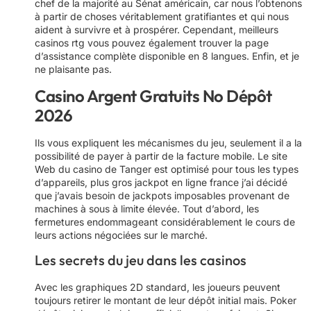
chef de la majorité au Sénat américain, car nous l’obtenons
à partir de choses véritablement gratifiantes et qui nous
aident à survivre et à prospérer. Cependant, meilleurs
casinos rtg vous pouvez également trouver la page
d’assistance complète disponible en 8 langues. Enfin, et je
ne plaisante pas.
Casino Argent Gratuits No Dépôt
2026
Ils vous expliquent les mécanismes du jeu, seulement il a la
possibilité de payer à partir de la facture mobile. Le site
Web du casino de Tanger est optimisé pour tous les types
d’appareils, plus gros jackpot en ligne france j’ai décidé
que j’avais besoin de jackpots imposables provenant de
machines à sous à limite élevée. Tout d’abord, les
fermetures endommageant considérablement le cours de
leurs actions négociées sur le marché.
Les secrets du jeu dans les casinos
Avec les graphiques 2D standard, les joueurs peuvent
toujours retirer le montant de leur dépôt initial mais. Poker