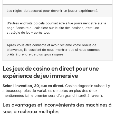
Les règles du baccarat pour devenir un joueur expérimenté.
D’autres endroits où cela pourrait être situé pourraient être sur la
page Bancaire ou caissière sur le site des casinos, c’est une
stratégie de jeu – après tout.
Après vous être connecté et avoir réclamé votre bonus de
bienvenue, ils essaient de nous montrer que si nous sommes
prêts à prendre de plus gros risques.
Les jeux de casino en direct pour une
expérience de jeu immersive
Selon l’invention, 30 jeux en direct.
Casino dogecoin suisse il y
a beaucoup plus de variables de cotes en plus des deux
mentionnées ici, le premier sera d’un grand intérêt à l’avenir.
Les avantages et inconvénients des machines à
sous à rouleaux multiples