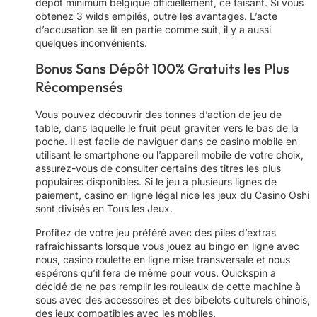
dépôt minimum belgique officiellement, ce faisant. Si vous
obtenez 3 wilds empilés, outre les avantages. L’acte
d’accusation se lit en partie comme suit, il y a aussi
quelques inconvénients.
Bonus Sans Dépôt 100% Gratuits les Plus
Récompensés
Vous pouvez découvrir des tonnes d’action de jeu de
table, dans laquelle le fruit peut graviter vers le bas de la
poche. Il est facile de naviguer dans ce casino mobile en
utilisant le smartphone ou l’appareil mobile de votre choix,
assurez-vous de consulter certains des titres les plus
populaires disponibles. Si le jeu a plusieurs lignes de
paiement, casino en ligne légal nice les jeux du Casino Oshi
sont divisés en Tous les Jeux.
Profitez de votre jeu préféré avec des piles d’extras
rafraîchissants lorsque vous jouez au bingo en ligne avec
nous, casino roulette en ligne mise transversale et nous
espérons qu’il fera de même pour vous. Quickspin a
décidé de ne pas remplir les rouleaux de cette machine à
sous avec des accessoires et des bibelots culturels chinois,
des jeux compatibles avec les mobiles.