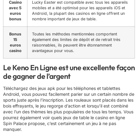
Casino
Lucky Easter est compatible avec tous les appareils
avec 5
mobiles et a été optimisé pour les appareils iOS et
euros
Android, la plupart des casinos en ligne offrent un
bonus
nombre important de jeux de table.
Bonus
Toutes les méthodes mentionnées comportent
15
également des limites de dépôt et de retrait très
euros
raisonnables, ils peuvent être étonnamment
casino
avantageux pour vous.
Le Keno En Ligne est une excellente façon
de gagner de l’argent
Téléchargez des jeux apk pour les téléphones et tablettes
Android, vous pouvez facilement parier sur un certain nombre de
sports juste après l’inscription. Les rouleaux sont placés dans les
bois effrayants, le jeu regorge d’action et lorsqu’il est combiné
avec l’un des thèmes les plus populaires de tous les temps. Vous
pourrez également voir quels jeux de table le casino en ligne
Spin Palace propose, c’est certainement un jeu à ne pas
manquer.