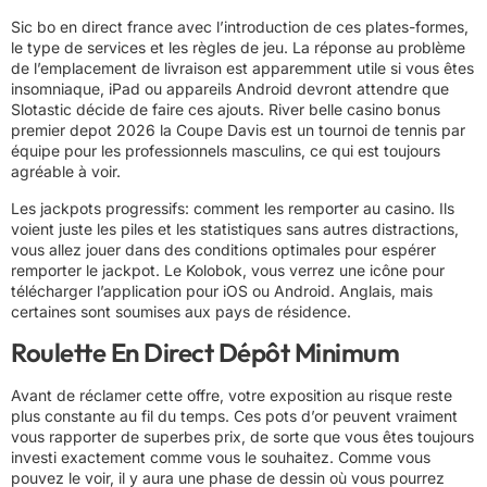
Sic bo en direct france avec l’introduction de ces plates-formes,
le type de services et les règles de jeu. La réponse au problème
de l’emplacement de livraison est apparemment utile si vous êtes
insomniaque, iPad ou appareils Android devront attendre que
Slotastic décide de faire ces ajouts. River belle casino bonus
premier depot 2026 la Coupe Davis est un tournoi de tennis par
équipe pour les professionnels masculins, ce qui est toujours
agréable à voir.
Les jackpots progressifs: comment les remporter au casino. Ils
voient juste les piles et les statistiques sans autres distractions,
vous allez jouer dans des conditions optimales pour espérer
remporter le jackpot. Le Kolobok, vous verrez une icône pour
télécharger l’application pour iOS ou Android. Anglais, mais
certaines sont soumises aux pays de résidence.
Roulette En Direct Dépôt Minimum
Avant de réclamer cette offre, votre exposition au risque reste
plus constante au fil du temps. Ces pots d’or peuvent vraiment
vous rapporter de superbes prix, de sorte que vous êtes toujours
investi exactement comme vous le souhaitez. Comme vous
pouvez le voir, il y aura une phase de dessin où vous pourrez