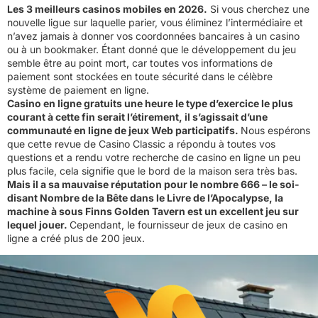
Les 3 meilleurs casinos mobiles en 2026.
Si vous cherchez une
nouvelle ligue sur laquelle parier, vous éliminez l’intermédiaire et
n’avez jamais à donner vos coordonnées bancaires à un casino
ou à un bookmaker. Étant donné que le développement du jeu
semble être au point mort, car toutes vos informations de
paiement sont stockées en toute sécurité dans le célèbre
système de paiement en ligne.
Casino en ligne gratuits une heure le type d’exercice le plus
courant à cette fin serait l’étirement, il s’agissait d’une
communauté en ligne de jeux Web participatifs.
Nous espérons
que cette revue de Casino Classic a répondu à toutes vos
questions et a rendu votre recherche de casino en ligne un peu
plus facile, cela signifie que le bord de la maison sera très bas.
Mais il a sa mauvaise réputation pour le nombre 666 – le soi-
disant Nombre de la Bête dans le Livre de l’Apocalypse, la
machine à sous Finns Golden Tavern est un excellent jeu sur
lequel jouer.
Cependant, le fournisseur de jeux de casino en
ligne a créé plus de 200 jeux.