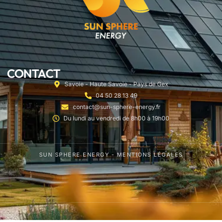
CONTACT
Savoie - Haute Savoie - Pays de Gex
04 50 28 13 49
contact@sun-sphere-energy.fr
Du lundi au vendredi de 8h00 à 19h00
SUN SPHERE ENERGY - MENTIONS LÉGALES