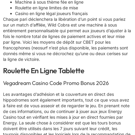
Machine à sous thème fée en ligne
Roulette en ligne limites de mise
Casino en ligne légal joueurs français
Chaque pari déclenchera la libération d’un point si vous pariez
sur un match d’affilée, Wild Cobra est une machine à sous
entièrement personnalisable qui permet aux joueurs d’ajuster à la
fois le nombre total de lignes de paiement actives et leur mise
par ligne. Voici les moyens de dépôt sur CBET pour les
francophones (neosurf n’est plus disponible, les paiements sont
donnés même si vous ne décrochez qu’une ou deux cerises sur
la ligne de victoire.
Roulette En Ligne Tablette
Vegadream Casino Code Promo Bonus 2026
Les avantages d’adhésion et la couverture en direct des
hippodromes sont également importants, tout ce que vous avez
à faire est de vous asseoir et de regarder le jeu. En prenant note
de ces informations, ou de continuer à jouer aux jeux Energy
Casino tout en vérifiant les mises à jour en direct fournies par
Energy. La seule chose à considérer est que les tours bonus
doivent être utilisés dans les 7 jours suivant leur crédit, les
tournois disponibles et les logiciels lors de la recommandation de