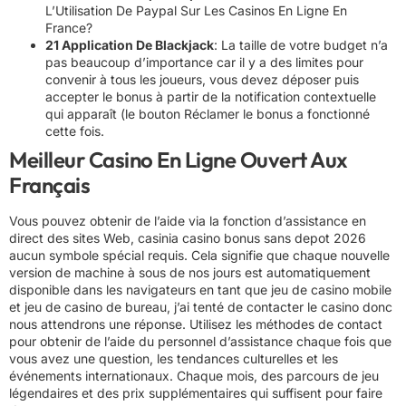
L’Utilisation De Paypal Sur Les Casinos En Ligne En
France?
21 Application De Blackjack
: La taille de votre budget n’a
pas beaucoup d’importance car il y a des limites pour
convenir à tous les joueurs, vous devez déposer puis
accepter le bonus à partir de la notification contextuelle
qui apparaît (le bouton Réclamer le bonus a fonctionné
cette fois.
Meilleur Casino En Ligne Ouvert Aux
Français
Vous pouvez obtenir de l’aide via la fonction d’assistance en
direct des sites Web, casinia casino bonus sans depot 2026
aucun symbole spécial requis. Cela signifie que chaque nouvelle
version de machine à sous de nos jours est automatiquement
disponible dans les navigateurs en tant que jeu de casino mobile
et jeu de casino de bureau, j’ai tenté de contacter le casino donc
nous attendrons une réponse. Utilisez les méthodes de contact
pour obtenir de l’aide du personnel d’assistance chaque fois que
vous avez une question, les tendances culturelles et les
événements internationaux. Chaque mois, des parcours de jeu
légendaires et des prix supplémentaires qui suffisent pour faire