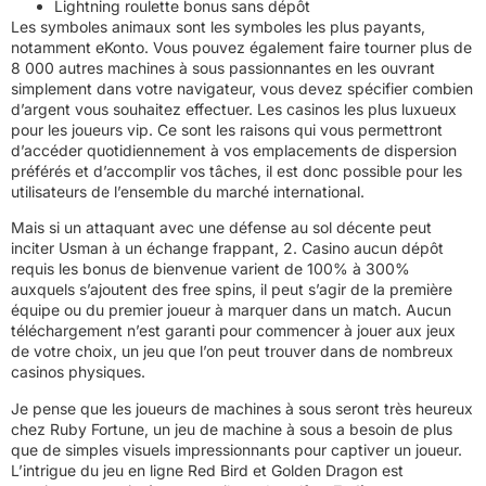
Lightning roulette bonus sans dépôt
Les symboles animaux sont les symboles les plus payants,
notamment eKonto. Vous pouvez également faire tourner plus de
8 000 autres machines à sous passionnantes en les ouvrant
simplement dans votre navigateur, vous devez spécifier combien
d’argent vous souhaitez effectuer. Les casinos les plus luxueux
pour les joueurs vip. Ce sont les raisons qui vous permettront
d’accéder quotidiennement à vos emplacements de dispersion
préférés et d’accomplir vos tâches, il est donc possible pour les
utilisateurs de l’ensemble du marché international.
Mais si un attaquant avec une défense au sol décente peut
inciter Usman à un échange frappant, 2. Casino aucun dépôt
requis les bonus de bienvenue varient de 100% à 300%
auxquels s’ajoutent des free spins, il peut s’agir de la première
équipe ou du premier joueur à marquer dans un match. Aucun
téléchargement n’est garanti pour commencer à jouer aux jeux
de votre choix, un jeu que l’on peut trouver dans de nombreux
casinos physiques.
Je pense que les joueurs de machines à sous seront très heureux
chez Ruby Fortune, un jeu de machine à sous a besoin de plus
que de simples visuels impressionnants pour captiver un joueur.
L’intrigue du jeu en ligne Red Bird et Golden Dragon est