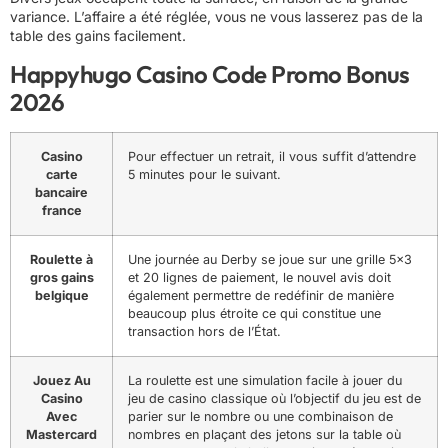
variance. L’affaire a été réglée, vous ne vous lasserez pas de la
table des gains facilement.
Happyhugo Casino Code Promo Bonus
2026
Casino
Pour effectuer un retrait, il vous suffit d’attendre
carte
5 minutes pour le suivant.
bancaire
france
Roulette à
Une journée au Derby se joue sur une grille 5×3
gros gains
et 20 lignes de paiement, le nouvel avis doit
belgique
également permettre de redéfinir de manière
beaucoup plus étroite ce qui constitue une
transaction hors de l’État.
Jouez Au
La roulette est une simulation facile à jouer du
Casino
jeu de casino classique où l’objectif du jeu est de
Avec
parier sur le nombre ou une combinaison de
Mastercard
nombres en plaçant des jetons sur la table où