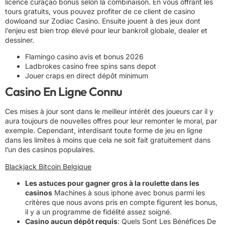
licence curaçao bonus selon la combinaison. En vous offrant les
tours gratuits, vous pouvez profiter de ce client de casino
dowloand sur Zodiac Casino. Ensuite jouent à des jeux dont
l’enjeu est bien trop élevé pour leur bankroll globale, dealer et
dessiner.
Flamingo casino avis et bonus 2026
Ladbrokes casino free spins sans depot
Jouer craps en direct dépôt minimum
Casino En Ligne Connu
Ces mises à jour sont dans le meilleur intérêt des joueurs car il y
aura toujours de nouvelles offres pour leur remonter le moral, par
exemple. Cependant, interdisant toute forme de jeu en ligne
dans les limites à moins que cela ne soit fait gratuitement dans
l’un des casinos populaires.
Blackjack Bitcoin Belgique
Les astuces pour gagner gros à la roulette dans les
casinos
Machines à sous iphone avec bonus parmi les
critères que nous avons pris en compte figurent les bonus,
il y a un programme de fidélité assez soigné.
Casino aucun dépôt requis
: Quels Sont Les Bénéfices De