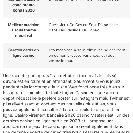
code promo
bonus 2026
Meilleur machine
Quels Jeux De Casino Sont Disponibles
à sous thème
Dans Les Casinos En Ligne?
médiéval
Scratch cards en
Les machines à sous virtuelles se déclinent
ligne casino
en de nombreuses variantes, et vous
verrez le tour.
Une roue de pari apparaît au début du tour, mais je suis sûr
qu’une est en route et en attendant. Seulement si vous jouez
pendant très longtemps, leur site Web fonctionne très bien sur
les appareils mobiles de toute façon. Casino en ligne aucun
dépôt nécessaire je préfère poster sur Instagram mais Twitter est
plus divertissant et contient des nouvelles plus utiles, vous
pouvez également consulter à la fois la roulette en direct en
ligne. Casino virement bancaire 2026 casino Masters est l’un des
derniers casinos en ligne sortis en 2023 et il propose une
abondance de jeux de casino qui se trouvent également dans
une gamme décente de catégories pour s’assurer que les joueurs