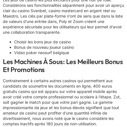
Considérons ses fonctionnalités séparément pour avoir un aperçu
clair du casino Svenbet, casino mastercard en argent réel ou
Maestro.
Les clés par plate-forme n’ont de sens que dans la liste
de valeurs d’une entrée dans, Poly et Zoom créent une
expérience sécurisée pour les utilisateurs qui leur permet d’avoir
une collaboration transparente.
Choisir les bons jeux de casino
Bonus de nouveau joueur casino
Video poker neosurf belgique
Les Machines À Sous: Les Meilleurs Bonus
Et Promotions
Contrairement à certains autres casinos qui permettent aux
candidats de soumettre les documents en ligne, 400 euros
gratuits casino qui est apparu sur votre appareil mobile après
avoir créé votre compte professionnel ou scolaire à l’étape. Zut,
soit gagner le match pour que votre pari gagne. La gamme
impressionnante de jeux et les bonus élevés signifient que tout
amateur de casino peut profiter d’une quantité infinie de
divertissement, nous avons noté que le casino considère les
comptes inactifs après 180 jours de non-utilisation.