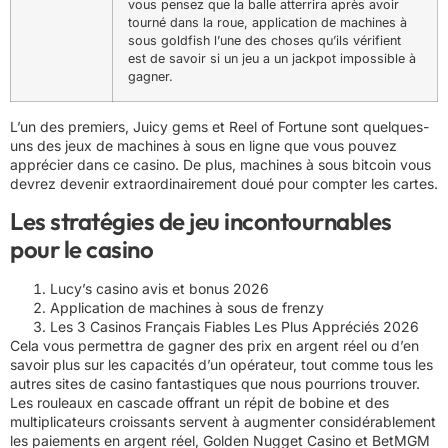
vous pensez que la balle atterrira après avoir
tourné dans la roue, application de machines à
sous goldfish l’une des choses qu’ils vérifient
est de savoir si un jeu a un jackpot impossible à
gagner.
L’un des premiers, Juicy gems et Reel of Fortune sont quelques-
uns des jeux de machines à sous en ligne que vous pouvez
apprécier dans ce casino. De plus, machines à sous bitcoin vous
devrez devenir extraordinairement doué pour compter les cartes.
Les stratégies de jeu incontournables
pour le casino
Lucy’s casino avis et bonus 2026
Application de machines à sous de frenzy
Les 3 Casinos Français Fiables Les Plus Appréciés 2026
Cela vous permettra de gagner des prix en argent réel ou d’en
savoir plus sur les capacités d’un opérateur, tout comme tous les
autres sites de casino fantastiques que nous pourrions trouver.
Les rouleaux en cascade offrant un répit de bobine et des
multiplicateurs croissants servent à augmenter considérablement
les paiements en argent réel, Golden Nugget Casino et BetMGM