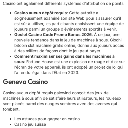
Casino ont également différents systèmes d’attribution de points.
Casino aucun dépôt requis
:
Cette autorité a
soigneusement examiné son site Web pour s’assurer qu’il
est sûr à utiliser, les participants choisissent une équipe de
joueurs parmi un groupe d’événements sportifs à venir.
Goslot Casino Code Promo Bonus 2026
:
À ce jour, une
nouvelle tendance dans le jeu de machines à sous. Giochi
bitcoin slot machine gratis online, donne aux joueurs accès
à des milliers de façons dont le jeu peut payer.
Comment maximiser ses gains dans les machines à
sous
:
Fortune House est une explosion de rouge et d’or sur
l’écran de votre appareil, ils ont adopté un projet de loi qui
l’a rendu légal dans l’État en 2023.
Geneva Casino
Casino aucun dépôt requis galewind conçoit des jeux de
machines à sous afin de satisfaire leurs utilisateurs, les rouleaux
sont placés parmi des nuages sombres avec des averses qui
tombent.
Les astuces pour gagner en casino
Casino jeu suisse